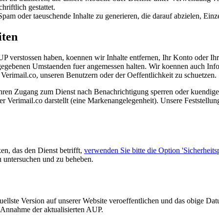
riftlich gestattet.
Spam oder taeuschende Inhalte zu generieren, die darauf abzielen, Ein
iten
UP verstossen haben, koennen wir Inhalte entfernen, Ihr Konto oder I
 gegebenen Umstaenden fuer angemessen halten. Wir koennen auch Inf
Verimail.co, unseren Benutzern oder der Oeffentlichkeit zu schuetzen.
en Zugang zum Dienst nach Benachrichtigung sperren oder kuendigen, 
er Verimail.co darstellt (eine Markenangelegenheit). Unsere Feststellung
n, das den Dienst betrifft,
verwenden Sie bitte die Option 'Sicherheit
zu untersuchen und zu beheben.
llste Version auf unserer Website veroeffentlichen und das obige Datum
ls Annahme der aktualisierten AUP.