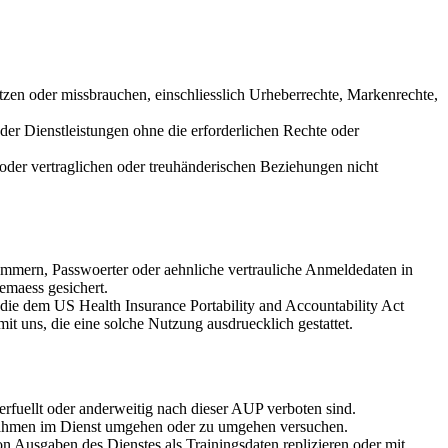
etzen oder missbrauchen, einschliesslich Urheberrechte, Markenrechte,
der Dienstleistungen ohne die erforderlichen Rechte oder
 oder vertraglichen oder treuhänderischen Beziehungen nicht
ummern, Passwoerter oder aehnliche vertrauliche Anmeldedaten in
gemaess gesichert.
die dem US Health Insurance Portability and Accountability Act
it uns, die eine solche Nutzung ausdruecklich gestattet.
serfuellt oder anderweitig nach dieser AUP verboten sind.
massnahmen im Dienst umgehen oder zu umgehen versuchen.
on Ausgaben des Dienstes als Trainingsdaten replizieren oder mit