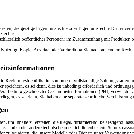
erieren, die geistige Eigentumsrechte oder Eigentumsrechte Dritter verl
zrechte.
schliesslich oeffentlicher Personen) im Zusammenhang mit Produkten o
eren Nutzung, Kopie, Anzeige oder Verbreitung Sie nach geltendem Recht
heitsinformationen
wie Regierungsidentifikationsnummern, vollstaendige Zahlungskartenn
r speichern, es sei denn, dies ist unbedingt erforderlich und ordnungs
Verarbeitung geschuetzter Gesundheitsinformationen (PHI) verwenden, 
egen, es sei denn, Sie haben eine separate schriftliche Vereinbarung m
gen
, um Inhalte zu erstellen, die illegal, diffamierend, belaestigend, has
r, Rate-Limits oder andere technische oder richtlinienbasierte Schutz
der zu trainieren, die unsere Modelle oder Dienste unter Verwendung v