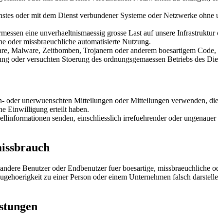
stes oder mit dem Dienst verbundener Systeme oder Netzwerke ohne un
essen eine unverhaeltnismaessig grosse Last auf unsere Infrastruktur 
che oder missbraeuchliche automatisierte Nutzung.
e, Malware, Zeitbomben, Trojanern oder anderem boesartigem Code,
ng oder versuchten Stoerung des ordnungsgemaessen Betriebs des Dien
n- oder unerwuenschten Mitteilungen oder Mitteilungen verwenden, d
he Einwilligung erteilt haben.
ellinformationen senden, einschliesslich irrefuehrender oder ungenaue
missbrauch
andere Benutzer oder Endbenutzer fuer boesartige, missbraeuchliche 
ugehoerigkeit zu einer Person oder einem Unternehmen falsch darstelle
istungen