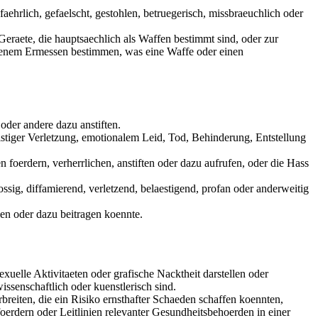
ehrlich, gefaelscht, gestohlen, betruegerisch, missbraeuchlich oder
eraete, die hauptsaechlich als Waffen bestimmt sind, oder zur
eigenem Ermessen bestimmen, was eine Waffe oder einen
oder andere dazu anstiften.
eistiger Verletzung, emotionalem Leid, Tod, Behinderung, Entstellung
foerdern, verherrlichen, anstiften oder dazu aufrufen, oder die Hass
tossig, diffamierend, verletzend, belaestigend, profan oder anderweitig
len oder dazu beitragen koennte.
exuelle Aktivitaeten oder grafische Nacktheit darstellen oder
ssenschaftlich oder kuenstlerisch sind.
rbreiten, die ein Risiko ernsthafter Schaeden schaffen koennten,
foerdern oder Leitlinien relevanter Gesundheitsbehoerden in einer