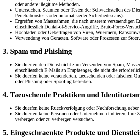
oder andere illegitime Methoden.
Untersuchen, Scannen oder Testen der Schwachstellen des Dien
Penetrationstests oder automatisierter Sicherheitsscans).
Ergreifen von Massnahmen, die nach unserem verstaendigen Erm
einschliesslich Denial-of-Service-Angriffe, Brute-Force-Versu
Hochladen oder Uebertragen von Viren, Wuermern, Ransomwar
Verwendung von Geraeten, Software oder Prozessen zur Stoeru
3. Spam und Phishing
Sie duerfen den Dienst nicht zum Versenden von Spam, Masse
einschliesslich E-Mails an Empfaenger, die nicht die erforderlic
Sie duerfen keine veraenderten, taeuschenden oder falschen Qu
oder Phishing oder Spoofing betreiben.
4. Taeuschende Praktiken und Identitaets
Sie duerfen keine Rueckverfolgung oder Nachforschung ueber 
Sie duerfen keine Personen oder Unternehmen imitieren, Ihre Z
verbergen oder zu verbergen versuchen.
5. Eingeschraenkte Produkte und Dienstle