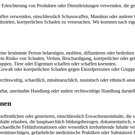
Erleichterung von Produkten oder Dienstleistungen verwenden, die gefa
ffen verwenden, einschliesslich Schusswaffen, Munition oder anderer G
uf abzielen, koerperlichen Schaden zu verursachen. Wir koennen nach 
e eine bestimmte Person belaestigen, mobben, diffamieren oder bedrohen 
e ein Risiko von Schaden, Verlust, Beschaedigung, koerperlicher oder g
ruppen, Tiere oder Eigentum schaffen oder schaffen koennten.
e Gewalt oder koerperlichen Schaden gegen Einzelpersonen oder Gruppen 
rechtswidrig, schaedlich, missbraeuchlich, rassistisch oder ethnisch ans
traftat, unerlaubte Handlung oder andere rechtswidrige Handlung darstel
onen
oeffentlichen oder generieren, einschliesslich Erwachseneninhalte, die s
lte erlauben, die hauptsaechlich bildungsbezogen, dokumentarisch, wi
 schaedliche Fehlinformationen oder wesentlich irrefuehrende Inhalte ve
beeintraechtigen, gefaehrliche medizinische Praktiken oder Substanzen 