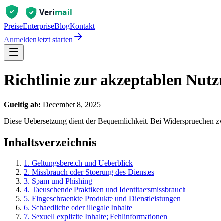
Preise
Enterprise
Blog
Kontakt
Anmelden
Jetzt starten
Richtlinie zur akzeptablen Nut
Gueltig ab:
December 8, 2025
Diese Uebersetzung dient der Bequemlichkeit. Bei Widerspruechen zw
Inhaltsverzeichnis
1. Geltungsbereich und Ueberblick
2. Missbrauch oder Stoerung des Dienstes
3. Spam und Phishing
4. Taeuschende Praktiken und Identitaetsmissbrauch
5. Eingeschraenkte Produkte und Dienstleistungen
6. Schaedliche oder illegale Inhalte
7. Sexuell explizite Inhalte; Fehlinformationen