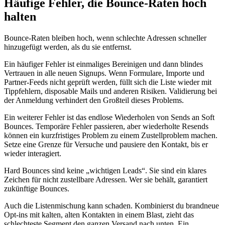
Häufige Fehler, die Bounce‑Raten hoch
halten
Bounce‑Raten bleiben hoch, wenn schlechte Adressen schneller
hinzugefügt werden, als du sie entfernst.
Ein häufiger Fehler ist einmaliges Bereinigen und dann blindes
Vertrauen in alle neuen Signups. Wenn Formulare, Importe und
Partner‑Feeds nicht geprüft werden, füllt sich die Liste wieder mit
Tippfehlern, disposable Mails und anderen Risiken. Validierung bei
der Anmeldung verhindert den Großteil dieses Problems.
Ein weiterer Fehler ist das endlose Wiederholen von Sends an Soft
Bounces. Temporäre Fehler passieren, aber wiederholte Resends
können ein kurzfristiges Problem zu einem Zustellproblem machen.
Setze eine Grenze für Versuche und pausiere den Kontakt, bis er
wieder interagiert.
Hard Bounces sind keine „wichtigen Leads“. Sie sind ein klares
Zeichen für nicht zustellbare Adressen. Wer sie behält, garantiert
zukünftige Bounces.
Auch die Listenmischung kann schaden. Kombinierst du brandneue
Opt‑ins mit kalten, alten Kontakten in einem Blast, zieht das
schlechteste Segment den ganzen Versand nach unten. Ein