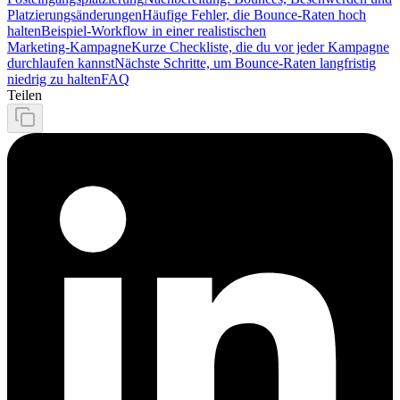
Platzierungsänderungen
Häufige Fehler, die Bounce‑Raten hoch
halten
Beispiel‑Workflow in einer realistischen
Marketing‑Kampagne
Kurze Checkliste, die du vor jeder Kampagne
durchlaufen kannst
Nächste Schritte, um Bounce‑Raten langfristig
niedrig zu halten
FAQ
Teilen