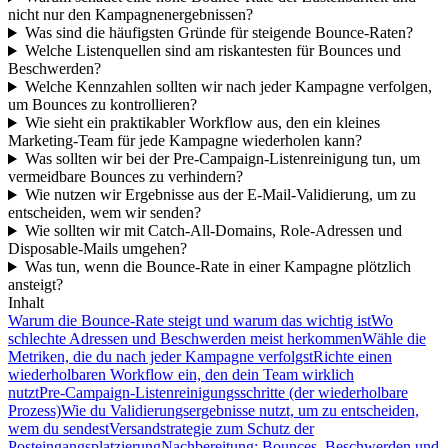
nicht nur den Kampagnenergebnissen?
Was sind die häufigsten Gründe für steigende Bounce‑Raten?
Welche Listenquellen sind am riskantesten für Bounces und
Beschwerden?
Welche Kennzahlen sollten wir nach jeder Kampagne verfolgen,
um Bounces zu kontrollieren?
Wie sieht ein praktikabler Workflow aus, den ein kleines
Marketing‑Team für jede Kampagne wiederholen kann?
Was sollten wir bei der Pre‑Campaign‑Listenreinigung tun, um
vermeidbare Bounces zu verhindern?
Wie nutzen wir Ergebnisse aus der E‑Mail‑Validierung, um zu
entscheiden, wem wir senden?
Wie sollten wir mit Catch‑All‑Domains, Role‑Adressen und
Disposable‑Mails umgehen?
Was tun, wenn die Bounce‑Rate in einer Kampagne plötzlich
ansteigt?
Inhalt
Warum die Bounce‑Rate steigt und warum das wichtig ist
Wo
schlechte Adressen und Beschwerden meist herkommen
Wähle die
Metriken, die du nach jeder Kampagne verfolgst
Richte einen
wiederholbaren Workflow ein, den dein Team wirklich
nutzt
Pre‑Campaign‑Listenreinigungsschritte (der wiederholbare
Prozess)
Wie du Validierungsergebnisse nutzt, um zu entscheiden,
wem du sendest
Versandstrategie zum Schutz der
Posteingangsplatzierung
Nachbereitung: Bounces, Beschwerden und