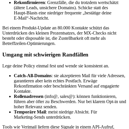
Rekonfirmieren
: Grenzfälle, die du trotzdem wertschätzt
(ältere Leads, unsichere Domains). Schicke statt des
Haupt‑Blasts eine niedriger frequente „bestätige deine
E‑Mail“‑Nachricht.
Bei einem Produkt‑Update an 80.000 Kontakte schützt das
Unterdrücken des kleinen Prozentsatzes, der MX‑Checks nicht
besteht oder disposable ist, die Zustellbarkeit oft mehr als
Betreffzeilen‑Optimierungen.
Umgang mit schwierigen Randfällen
Lege deine Policy einmal fest und wende sie konsistent an.
Catch‑All‑Domains
: sie akzeptieren Mail für viele Adressen,
garantieren aber kein echtes Postfach. Erwäge
Rekonfirmation oder beschränkten Versand auf engagierte
Kontakte.
Rollenadressen
(info@, sales@): können funktionieren,
führen aber öfter zu Beschwerden. Nur bei klarem Opt‑in und
hoher Relevanz senden.
Temporäre Mail
: meist niedrige Absicht. Für
Marketing‑Sends unterdrücken.
Tools wie Verimail liefern diese Signale in einem API‑Aufruf,