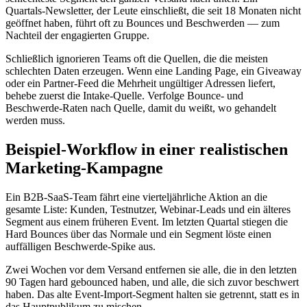
Quartals‑Newsletter, der Leute einschließt, die seit 18 Monaten nicht
geöffnet haben, führt oft zu Bounces und Beschwerden — zum
Nachteil der engagierten Gruppe.
Schließlich ignorieren Teams oft die Quellen, die die meisten
schlechten Daten erzeugen. Wenn eine Landing Page, ein Giveaway
oder ein Partner‑Feed die Mehrheit ungültiger Adressen liefert,
behebe zuerst die Intake‑Quelle. Verfolge Bounce‑ und
Beschwerde‑Raten nach Quelle, damit du weißt, wo gehandelt
werden muss.
Beispiel‑Workflow in einer realistischen
Marketing‑Kampagne
Ein B2B‑SaaS‑Team fährt eine vierteljährliche Aktion an die
gesamte Liste: Kunden, Testnutzer, Webinar‑Leads und ein älteres
Segment aus einem früheren Event. Im letzten Quartal stiegen die
Hard Bounces über das Normale und ein Segment löste einen
auffälligen Beschwerde‑Spike aus.
Zwei Wochen vor dem Versand entfernen sie alle, die in den letzten
90 Tagen hard gebounced haben, und alle, die sich zuvor beschwert
haben. Das alte Event‑Import‑Segment halten sie getrennt, statt es in
das Hauptpublikum zu mischen.