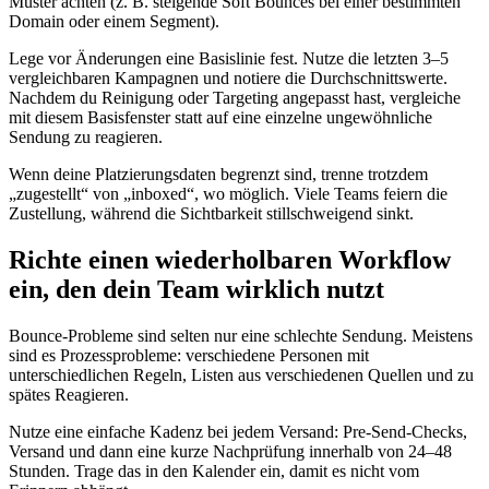
Muster achten (z. B. steigende Soft Bounces bei einer bestimmten
Domain oder einem Segment).
Lege vor Änderungen eine Basislinie fest. Nutze die letzten 3–5
vergleichbaren Kampagnen und notiere die Durchschnittswerte.
Nachdem du Reinigung oder Targeting angepasst hast, vergleiche
mit diesem Basisfenster statt auf eine einzelne ungewöhnliche
Sendung zu reagieren.
Wenn deine Platzierungsdaten begrenzt sind, trenne trotzdem
„zugestellt“ von „inboxed“, wo möglich. Viele Teams feiern die
Zustellung, während die Sichtbarkeit stillschweigend sinkt.
Richte einen wiederholbaren Workflow
ein, den dein Team wirklich nutzt
Bounce‑Probleme sind selten nur eine schlechte Sendung. Meistens
sind es Prozessprobleme: verschiedene Personen mit
unterschiedlichen Regeln, Listen aus verschiedenen Quellen und zu
spätes Reagieren.
Nutze eine einfache Kadenz bei jedem Versand: Pre‑Send‑Checks,
Versand und dann eine kurze Nachprüfung innerhalb von 24–48
Stunden. Trage das in den Kalender ein, damit es nicht vom