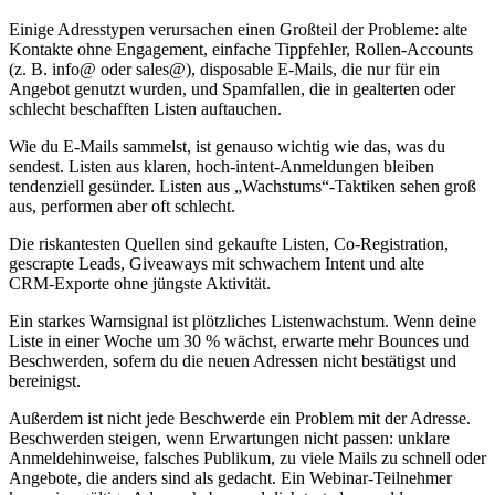
Einige Adresstypen verursachen einen Großteil der Probleme: alte
Kontakte ohne Engagement, einfache Tippfehler, Rollen‑Accounts
(z. B. info@ oder sales@), disposable E‑Mails, die nur für ein
Angebot genutzt wurden, und Spamfallen, die in gealterten oder
schlecht beschafften Listen auftauchen.
Wie du E‑Mails sammelst, ist genauso wichtig wie das, was du
sendest. Listen aus klaren, hoch‑intent‑Anmeldungen bleiben
tendenziell gesünder. Listen aus „Wachstums“‑Taktiken sehen groß
aus, performen aber oft schlecht.
Die riskantesten Quellen sind gekaufte Listen, Co‑Registration,
gescrapte Leads, Giveaways mit schwachem Intent und alte
CRM‑Exporte ohne jüngste Aktivität.
Ein starkes Warnsignal ist plötzliches Listenwachstum. Wenn deine
Liste in einer Woche um 30 % wächst, erwarte mehr Bounces und
Beschwerden, sofern du die neuen Adressen nicht bestätigst und
bereinigst.
Außerdem ist nicht jede Beschwerde ein Problem mit der Adresse.
Beschwerden steigen, wenn Erwartungen nicht passen: unklare
Anmeldehinweise, falsches Publikum, zu viele Mails zu schnell oder
Angebote, die anders sind als gedacht. Ein Webinar‑Teilnehmer