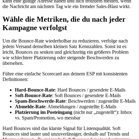
kann eine gültige Adresse haben und dich trotzdem melden, wenn
die Nachricht am nächsten Tag wie ein fremder Sales‑Blast wirkt.
Wähle die Metriken, die du nach jeder
Kampagne verfolgst
Um die Bounce‑Rate wiederholbar zu reduzieren, verfolge nach
jedem Versand denselben kleinen Satz Kennzahlen. Sonst ist es
leicht, Bounces zu senken und gleichzeitig ein größeres Problem
wie schlechtere Platzierung oder steigende Beschwerden zu
übersehen.
Führe eine einfache Scorecard aus deinem ESP mit konsistenten
Definitionen:
Hard‑Bounce‑Rate
: Hard Bounces / gesendete E‑Mails
Soft‑Bounce‑Rate
: Soft Bounces / gesendete E‑Mails
Spam‑Beschwerde‑Rate
: Beschwerden / zugestellte E‑Mails
Abmelde‑Rate
: Abmeldungen / zugestellte E‑Mails
Platzierung im Posteingang
(nicht nur „zugestellt“): Inbox
vs. Spam/Promotion, wo messbar
Hard Bounces sind das klarste Signal für Listenqualität. Soft
Bounces sind lauter und unzuverlässiger, deshalb auf Trends und