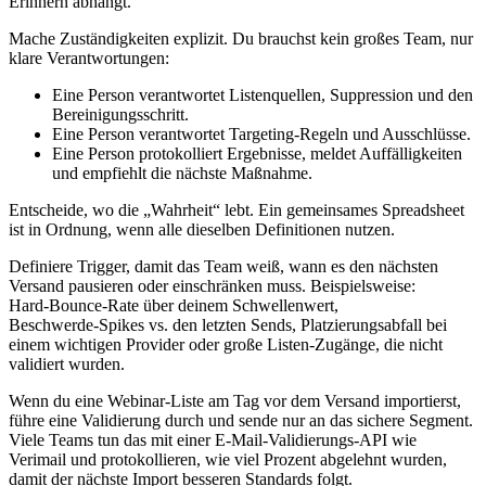
Erinnern abhängt.
Mache Zuständigkeiten explizit. Du brauchst kein großes Team, nur
klare Verantwortungen:
Eine Person verantwortet Listenquellen, Suppression und den
Bereinigungsschritt.
Eine Person verantwortet Targeting‑Regeln und Ausschlüsse.
Eine Person protokolliert Ergebnisse, meldet Auffälligkeiten
und empfiehlt die nächste Maßnahme.
Entscheide, wo die „Wahrheit“ lebt. Ein gemeinsames Spreadsheet
ist in Ordnung, wenn alle dieselben Definitionen nutzen.
Definiere Trigger, damit das Team weiß, wann es den nächsten
Versand pausieren oder einschränken muss. Beispielsweise:
Hard‑Bounce‑Rate über deinem Schwellenwert,
Beschwerde‑Spikes vs. den letzten Sends, Platzierungsabfall bei
einem wichtigen Provider oder große Listen‑Zugänge, die nicht
validiert wurden.
Wenn du eine Webinar‑Liste am Tag vor dem Versand importierst,
führe eine Validierung durch und sende nur an das sichere Segment.
Viele Teams tun das mit einer E‑Mail‑Validierungs‑API wie
Verimail und protokollieren, wie viel Prozent abgelehnt wurden,
damit der nächste Import besseren Standards folgt.