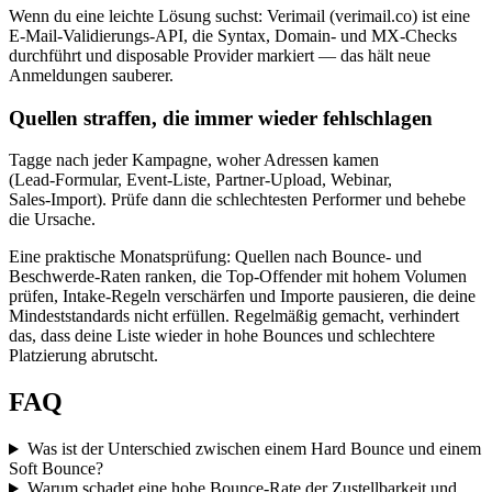
Wenn du eine leichte Lösung suchst: Verimail (verimail.co) ist eine
E‑Mail‑Validierungs‑API, die Syntax, Domain‑ und MX‑Checks
durchführt und disposable Provider markiert — das hält neue
Anmeldungen sauberer.
Quellen straffen, die immer wieder fehlschlagen
Tagge nach jeder Kampagne, woher Adressen kamen
(Lead‑Formular, Event‑Liste, Partner‑Upload, Webinar,
Sales‑Import). Prüfe dann die schlechtesten Performer und behebe
die Ursache.
Eine praktische Monatsprüfung: Quellen nach Bounce‑ und
Beschwerde‑Raten ranken, die Top‑Offender mit hohem Volumen
prüfen, Intake‑Regeln verschärfen und Importe pausieren, die deine
Mindeststandards nicht erfüllen. Regelmäßig gemacht, verhindert
das, dass deine Liste wieder in hohe Bounces und schlechtere
Platzierung abrutscht.
FAQ
Was ist der Unterschied zwischen einem Hard Bounce und einem
Soft Bounce?
Warum schadet eine hohe Bounce‑Rate der Zustellbarkeit und