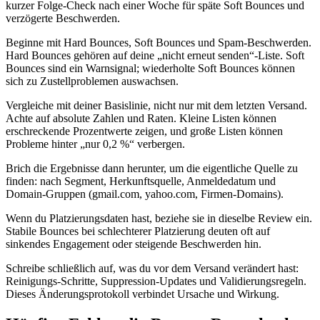
kurzer Folge‑Check nach einer Woche für späte Soft Bounces und
verzögerte Beschwerden.
Beginne mit Hard Bounces, Soft Bounces und Spam‑Beschwerden.
Hard Bounces gehören auf deine „nicht erneut senden“‑Liste. Soft
Bounces sind ein Warnsignal; wiederholte Soft Bounces können
sich zu Zustellproblemen auswachsen.
Vergleiche mit deiner Basislinie, nicht nur mit dem letzten Versand.
Achte auf absolute Zahlen und Raten. Kleine Listen können
erschreckende Prozentwerte zeigen, und große Listen können
Probleme hinter „nur 0,2 %“ verbergen.
Brich die Ergebnisse dann herunter, um die eigentliche Quelle zu
finden: nach Segment, Herkunftsquelle, Anmeldedatum und
Domain‑Gruppen (gmail.com, yahoo.com, Firmen‑Domains).
Wenn du Platzierungsdaten hast, beziehe sie in dieselbe Review ein.
Stabile Bounces bei schlechterer Platzierung deuten oft auf
sinkendes Engagement oder steigende Beschwerden hin.
Schreibe schließlich auf, was du vor dem Versand verändert hast:
Reinigungs‑Schritte, Suppression‑Updates und Validierungsregeln.
Dieses Änderungsprotokoll verbindet Ursache und Wirkung.