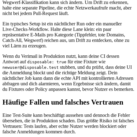
Wegwerf‑Klassifikation kann sich ändern. Um Drift zu erkennen,
halte eine separate Pipeline, die echte Netzwerkaufrufe macht, aber
nicht bei jedem Pull‑Request läuft.
Ein typisches Setup ist ein nächtlicher Run oder ein manueller
Live‑Checks‑Workflow. Halte diese Lane klein: ein paar
repräsentative E‑Mails pro Kategorie (Tippfehler, tote Domains,
Catch‑All, Wegwerf) reichen aus, um Drift zu entdecken, ohne zu
viel Lärm zu erzeugen.
Wenn du Verimail in Produktion nutzt, kann deine CI dessen
Antwort auf
für eine Fixture wie
disposable: true
stubben, und du prüfst, dass deine UI
newuser@disposable.test
die Anmeldung blockt und die richtige Meldung zeigt. Dein
nächtlicher Job kann dann die echte API mit kontrollierten Adressen
abfragen und dich alarmieren, wenn Ergebnisse sich ändern, damit
du Fixtures oder Policy anpassen kannst, bevor Nutzer es bemerken.
Häufige Fallen und falsches Vertrauen
Eine Test‑Suite kann beschäftigt aussehen und dennoch die Fehler
übersehen, die in Produktion schaden. Das größte Risiko ist falsches
Vertrauen: Tests laufen, aber echte Nutzer werden blockiert oder
falsche Anmeldungen kommen durch.