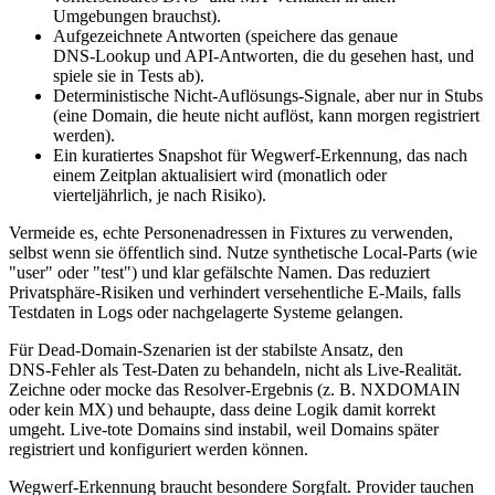
Umgebungen brauchst).
Aufgezeichnete Antworten (speichere das genaue
DNS‑Lookup und API‑Antworten, die du gesehen hast, und
spiele sie in Tests ab).
Deterministische Nicht‑Auflösungs‑Signale, aber nur in Stubs
(eine Domain, die heute nicht auflöst, kann morgen registriert
werden).
Ein kuratiertes Snapshot für Wegwerf‑Erkennung, das nach
einem Zeitplan aktualisiert wird (monatlich oder
vierteljährlich, je nach Risiko).
Vermeide es, echte Personenadressen in Fixtures zu verwenden,
selbst wenn sie öffentlich sind. Nutze synthetische Local‑Parts (wie
"user" oder "test") und klar gefälschte Namen. Das reduziert
Privatsphäre‑Risiken und verhindert versehentliche E‑Mails, falls
Testdaten in Logs oder nachgelagerte Systeme gelangen.
Für Dead‑Domain‑Szenarien ist der stabilste Ansatz, den
DNS‑Fehler als Test‑Daten zu behandeln, nicht als Live‑Realität.
Zeichne oder mocke das Resolver‑Ergebnis (z. B. NXDOMAIN
oder kein MX) und behaupte, dass deine Logik damit korrekt
umgeht. Live‑tote Domains sind instabil, weil Domains später
registriert und konfiguriert werden können.
Wegwerf‑Erkennung braucht besondere Sorgfalt. Provider tauchen