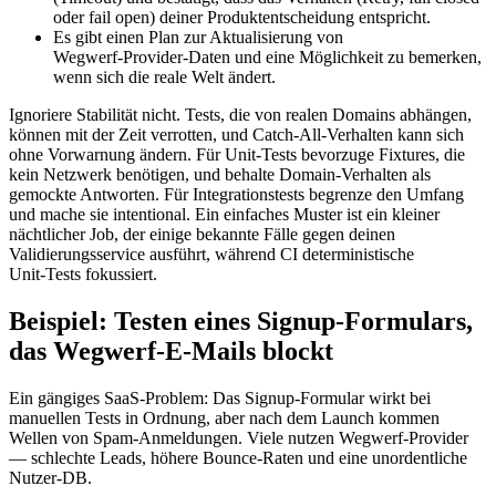
oder fail open) deiner Produktentscheidung entspricht.
Es gibt einen Plan zur Aktualisierung von
Wegwerf‑Provider‑Daten und eine Möglichkeit zu bemerken,
wenn sich die reale Welt ändert.
Ignoriere Stabilität nicht. Tests, die von realen Domains abhängen,
können mit der Zeit verrotten, und Catch‑All‑Verhalten kann sich
ohne Vorwarnung ändern. Für Unit‑Tests bevorzuge Fixtures, die
kein Netzwerk benötigen, und behalte Domain‑Verhalten als
gemockte Antworten. Für Integrationstests begrenze den Umfang
und mache sie intentional. Ein einfaches Muster ist ein kleiner
nächtlicher Job, der einige bekannte Fälle gegen deinen
Validierungsservice ausführt, während CI deterministische
Unit‑Tests fokussiert.
Beispiel: Testen eines Signup‑Formulars,
das Wegwerf‑E‑Mails blockt
Ein gängiges SaaS‑Problem: Das Signup‑Formular wirkt bei
manuellen Tests in Ordnung, aber nach dem Launch kommen
Wellen von Spam‑Anmeldungen. Viele nutzen Wegwerf‑Provider
— schlechte Leads, höhere Bounce‑Raten und eine unordentliche
Nutzer‑DB.