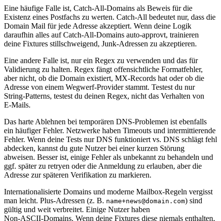
Eine häufige Falle ist, Catch‑All‑Domains als Beweis für die
Existenz eines Postfachs zu werten. Catch‑All bedeutet nur, dass die
Domain Mail für jede Adresse akzeptiert. Wenn deine Logik
daraufhin alles auf Catch‑All‑Domains auto‑approvt, trainieren
deine Fixtures stillschweigend, Junk‑Adressen zu akzeptieren.
Eine andere Falle ist, nur ein Regex zu verwenden und das für
Validierung zu halten. Regex fängt offensichtliche Formatfehler,
aber nicht, ob die Domain existiert, MX‑Records hat oder ob die
Adresse von einem Wegwerf‑Provider stammt. Testest du nur
String‑Patterns, testest du deinen Regex, nicht das Verhalten von
E‑Mails.
Das harte Ablehnen bei temporären DNS‑Problemen ist ebenfalls
ein häufiger Fehler. Netzwerke haben Timeouts und intermittierende
Fehler. Wenn deine Tests nur DNS funktioniert vs. DNS schlägt fehl
abdecken, kannst du gute Nutzer bei einer kurzen Störung
abweisen. Besser ist, einige Fehler als unbekannt zu behandeln und
ggf. später zu retryen oder die Anmeldung zu erlauben, aber die
Adresse zur späteren Verifikation zu markieren.
Internationalisierte Domains und moderne Mailbox‑Regeln vergisst
man leicht. Plus‑Adressen (z. B.
) sind
name+news@domain.com
gültig und weit verbreitet. Einige Nutzer haben
Non‑ASCII‑Domains. Wenn deine Fixtures diese niemals enthalten,