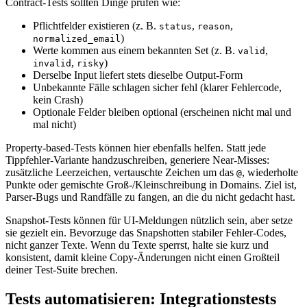
Contract‑Tests sollten Dinge prüfen wie:
Pflichtfelder existieren (z. B.
,
,
status
reason
)
normalized_email
Werte kommen aus einem bekannten Set (z. B.
,
valid
,
)
invalid
risky
Derselbe Input liefert stets dieselbe Output‑Form
Unbekannte Fälle schlagen sicher fehl (klarer Fehlercode,
kein Crash)
Optionale Felder bleiben optional (erscheinen nicht mal und
mal nicht)
Property‑based‑Tests können hier ebenfalls helfen. Statt jede
Tippfehler‑Variante handzuschreiben, generiere Near‑Misses:
zusätzliche Leerzeichen, vertauschte Zeichen um das
, wiederholte
@
Punkte oder gemischte Groß-/Kleinschreibung in Domains. Ziel ist,
Parser‑Bugs und Randfälle zu fangen, an die du nicht gedacht hast.
Snapshot‑Tests können für UI‑Meldungen nützlich sein, aber setze
sie gezielt ein. Bevorzuge das Snapshotten stabiler Fehler‑Codes,
nicht ganzer Texte. Wenn du Texte sperrst, halte sie kurz und
konsistent, damit kleine Copy‑Änderungen nicht einen Großteil
deiner Test‑Suite brechen.
Tests automatisieren: Integrationstests