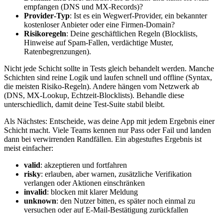
empfangen (DNS und MX‑Records)?
Provider‑Typ
: Ist es ein Wegwerf‑Provider, ein bekannter
kostenloser Anbieter oder eine Firmen‑Domain?
Risikoregeln
: Deine geschäftlichen Regeln (Blocklists,
Hinweise auf Spam‑Fallen, verdächtige Muster,
Ratenbegrenzungen).
Nicht jede Schicht sollte in Tests gleich behandelt werden. Manche
Schichten sind reine Logik und laufen schnell und offline (Syntax,
die meisten Risiko‑Regeln). Andere hängen vom Netzwerk ab
(DNS, MX‑Lookup, Echtzeit‑Blocklists). Behandle diese
unterschiedlich, damit deine Test‑Suite stabil bleibt.
Als Nächstes: Entscheide, was deine App mit jedem Ergebnis einer
Schicht macht. Viele Teams kennen nur Pass oder Fail und landen
dann bei verwirrenden Randfällen. Ein abgestuftes Ergebnis ist
meist einfacher:
valid
: akzeptieren und fortfahren
risky
: erlauben, aber warnen, zusätzliche Verifikation
verlangen oder Aktionen einschränken
invalid
: blocken mit klarer Meldung
unknown
: den Nutzer bitten, es später noch einmal zu
versuchen oder auf E‑Mail‑Bestätigung zurückfallen