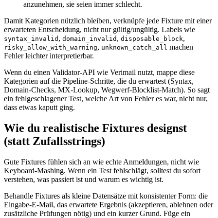
anzunehmen, sie seien immer schlecht.
Damit Kategorien nützlich bleiben, verknüpfe jede Fixture mit einer
erwarteten Entscheidung, nicht nur gültig/ungültig. Labels wie
,
,
,
syntax_invalid
domain_invalid
disposable_block
,
machen
risky_allow_with_warning
unknown_catch_all
Fehler leichter interpretierbar.
Wenn du einen Validator‑API wie Verimail nutzt, mappe diese
Kategorien auf die Pipeline‑Schritte, die du erwartest (Syntax,
Domain‑Checks, MX‑Lookup, Wegwerf‑Blocklist‑Match). So sagt
ein fehlgeschlagener Test, welche Art von Fehler es war, nicht nur,
dass etwas kaputt ging.
Wie du realistische Fixtures designst
(statt Zufallsstrings)
Gute Fixtures fühlen sich an wie echte Anmeldungen, nicht wie
Keyboard‑Mashing. Wenn ein Test fehlschlägt, solltest du sofort
verstehen, was passiert ist und warum es wichtig ist.
Behandle Fixtures als kleine Datensätze mit konsistenter Form: die
Eingabe‑E‑Mail, das erwartete Ergebnis (akzeptieren, ablehnen oder
zusätzliche Prüfungen nötig) und ein kurzer Grund. Füge ein