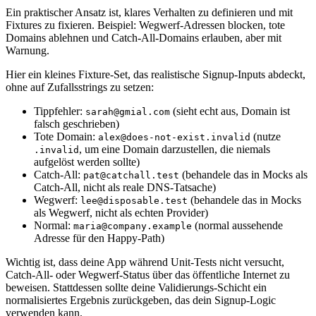
Ein praktischer Ansatz ist, klares Verhalten zu definieren und mit
Fixtures zu fixieren. Beispiel: Wegwerf‑Adressen blocken, tote
Domains ablehnen und Catch‑All‑Domains erlauben, aber mit
Warnung.
Hier ein kleines Fixture‑Set, das realistische Signup‑Inputs abdeckt,
ohne auf Zufallsstrings zu setzen:
Tippfehler:
(sieht echt aus, Domain ist
sarah@gmial.com
falsch geschrieben)
Tote Domain:
(nutze
alex@does-not-exist.invalid
, um eine Domain darzustellen, die niemals
.invalid
aufgelöst werden sollte)
Catch‑All:
(behandele das in Mocks als
pat@catchall.test
Catch‑All, nicht als reale DNS‑Tatsache)
Wegwerf:
(behandele das in Mocks
lee@disposable.test
als Wegwerf, nicht als echten Provider)
Normal:
(normal aussehende
maria@company.example
Adresse für den Happy‑Path)
Wichtig ist, dass deine App während Unit‑Tests nicht versucht,
Catch‑All‑ oder Wegwerf‑Status über das öffentliche Internet zu
beweisen. Stattdessen sollte deine Validierungs‑Schicht ein
normalisiertes Ergebnis zurückgeben, das dein Signup‑Logic
verwenden kann.