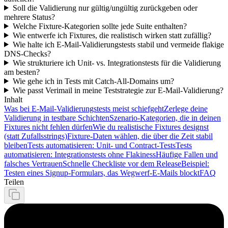
Soll die Validierung nur gültig/ungültig zurückgeben oder
mehrere Status?
Welche Fixture‑Kategorien sollte jede Suite enthalten?
Wie entwerfe ich Fixtures, die realistisch wirken statt zufällig?
Wie halte ich E‑Mail‑Validierungstests stabil und vermeide flakige
DNS‑Checks?
Wie strukturiere ich Unit‑ vs. Integrationstests für die Validierung
am besten?
Wie gehe ich in Tests mit Catch‑All‑Domains um?
Wie passt Verimail in meine Teststrategie zur E‑Mail‑Validierung?
Inhalt
Was bei E‑Mail‑Validierungstests meist schiefgeht
Zerlege deine
Validierung in testbare Schichten
Szenario‑Kategorien, die in deinen
Fixtures nicht fehlen dürfen
Wie du realistische Fixtures designst
(statt Zufallsstrings)
Fixture‑Daten wählen, die über die Zeit stabil
bleiben
Tests automatisieren: Unit‑ und Contract‑Tests
Tests
automatisieren: Integrationstests ohne Flakiness
Häufige Fallen und
falsches Vertrauen
Schnelle Checkliste vor dem Release
Beispiel:
Testen eines Signup‑Formulars, das Wegwerf‑E‑Mails blockt
FAQ
Teilen