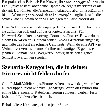
Ein praktisches Beispiel: Ein Nutzer gibt
ein.
jane.doe@gmial.com
Die Syntax besteht, aber deine Tippfehler‑Regeln markieren es als
riskant. Du könntest die Anmeldung erlauben, aber um Bestätigung
bitten. Wenn er
eingibt, besteht die
jane@dead-domain.example
Syntax, aber Domain oder MX schlagen fehl, also blockst du.
Beim Schreiben von Tests mappe jede Fixture auf die Schicht, die
sie auffangen soll, und auf das erwartete Ergebnis. Für
Netzwerk‑Schichten bevorzuge Boundary‑Tests (z. B. wie du mit
einem DNS‑Fehler vs. einem echten No‑MX‑Ergebnis umgehst)
und halte den Rest als schnelle Unit‑Tests. Wenn du eine API wie
Verimail verwendest, kannst du ihre mehrstufigen Ergebnisse
(Syntax, Domain, MX, Wegwerf‑Checks) in deinen eigenen
Schicht‑Erwartungen spiegeln.
Szenario‑Kategorien, die in deinen
Fixtures nicht fehlen dürfen
Gute E‑Mail‑Validierungs‑Fixtures sehen aus wie das, was echte
Nutzer tippen, nicht wie zufällige Strings. Wenn du Fixtures um
einige klare Szenario‑Kategorien herum aufbaust, bleiben Tests
lesbar und Lücken offensichtlich.
Behalte diese Kernkategorien in jeder Suite: