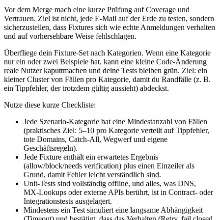
Vor dem Merge mach eine kurze Prüfung auf Coverage und
Vertrauen. Ziel ist nicht, jede E‑Mail auf der Erde zu testen, sondern
sicherzustellen, dass Fixtures sich wie echte Anmeldungen verhalten
und auf vorhersehbare Weise fehlschlagen.
Überfliege dein Fixture‑Set nach Kategorien. Wenn eine Kategorie
nur ein oder zwei Beispiele hat, kann eine kleine Code‑Änderung
reale Nutzer kaputtmachen und deine Tests bleiben grün. Ziel: ein
kleiner Cluster von Fällen pro Kategorie, damit du Randfälle (z. B.
ein Tippfehler, der trotzdem gültig aussieht) abdeckst.
Nutze diese kurze Checkliste:
Jede Szenario‑Kategorie hat eine Mindestanzahl von Fällen
(praktisches Ziel: 5–10 pro Kategorie verteilt auf Tippfehler,
tote Domains, Catch‑All, Wegwerf und eigene
Geschäftsregeln).
Jede Fixture enthält ein erwartetes Ergebnis
(allow/block/needs verification) plus einen Einzeiler als
Grund, damit Fehler leicht verständlich sind.
Unit‑Tests sind vollständig offline, und alles, was DNS,
MX‑Lookups oder externe APIs berührt, ist in Contract‑ oder
Integrationstests ausgelagert.
Mindestens ein Test simuliert eine langsame Abhängigkeit
(Timeout) und bestätigt, dass das Verhalten (Retry, fail closed