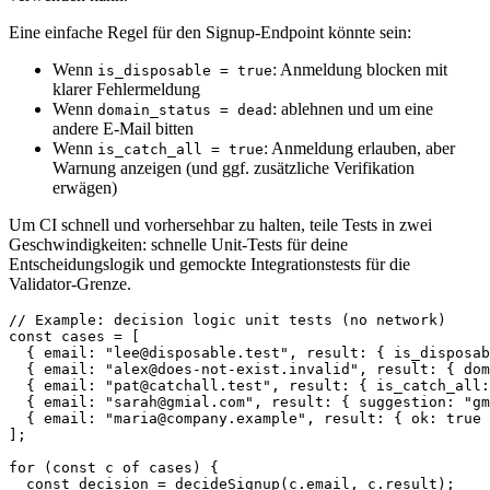
Eine einfache Regel für den Signup‑Endpoint könnte sein:
Wenn
: Anmeldung blocken mit
is_disposable = true
klarer Fehlermeldung
Wenn
: ablehnen und um eine
domain_status = dead
andere E‑Mail bitten
Wenn
: Anmeldung erlauben, aber
is_catch_all = true
Warnung anzeigen (und ggf. zusätzliche Verifikation
erwägen)
Um CI schnell und vorhersehbar zu halten, teile Tests in zwei
Geschwindigkeiten: schnelle Unit‑Tests für deine
Entscheidungslogik und gemockte Integrationstests für die
Validator‑Grenze.
// Example: decision logic unit tests (no network)
const
 cases = [

  { 
email
: 
"
lee@disposable.test
"
, 
result
: { 
is_disposab
  { 
email
: 
"
alex@does-not-exist.invalid
"
, 
result
: { 
dom
  { 
email
: 
"
pat@catchall.test
"
, 
result
: { 
is_catch_all
:
  { 
email
: 
"
sarah@gmial.com
"
, 
result
: { 
suggestion
: 
"gm
  { 
email
: 
"
maria@company.example
"
, 
result
: { 
ok
: 
true
 
];

for
 (
const
 c 
of
 cases) {

const
 decision = 
decideSignup
(c.
email
, c.
result
);
