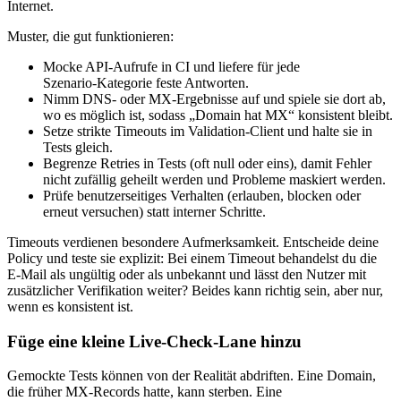
Internet.
Muster, die gut funktionieren:
Mocke API‑Aufrufe in CI und liefere für jede
Szenario‑Kategorie feste Antworten.
Nimm DNS‑ oder MX‑Ergebnisse auf und spiele sie dort ab,
wo es möglich ist, sodass „Domain hat MX“ konsistent bleibt.
Setze strikte Timeouts im Validation‑Client und halte sie in
Tests gleich.
Begrenze Retries in Tests (oft null oder eins), damit Fehler
nicht zufällig geheilt werden und Probleme maskiert werden.
Prüfe benutzerseitiges Verhalten (erlauben, blocken oder
erneut versuchen) statt interner Schritte.
Timeouts verdienen besondere Aufmerksamkeit. Entscheide deine
Policy und teste sie explizit: Bei einem Timeout behandelst du die
E‑Mail als ungültig oder als unbekannt und lässt den Nutzer mit
zusätzlicher Verifikation weiter? Beides kann richtig sein, aber nur,
wenn es konsistent ist.
Füge eine kleine Live‑Check‑Lane hinzu
Gemockte Tests können von der Realität abdriften. Eine Domain,
die früher MX‑Records hatte, kann sterben. Eine