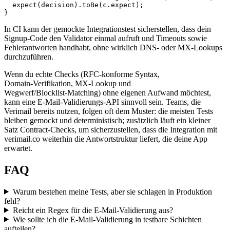
expect
(decision).
toBe
(c.
expect
);

In CI kann der gemockte Integrationstest sicherstellen, dass dein
Signup‑Code den Validator einmal aufruft und Timeouts sowie
Fehlerantworten handhabt, ohne wirklich DNS‑ oder MX‑Lookups
durchzuführen.
Wenn du echte Checks (RFC‑konforme Syntax,
Domain‑Verifikation, MX‑Lookup und
Wegwerf/Blocklist‑Matching) ohne eigenen Aufwand möchtest,
kann eine E‑Mail‑Validierungs‑API sinnvoll sein. Teams, die
Verimail bereits nutzen, folgen oft dem Muster: die meisten Tests
bleiben gemockt und deterministisch; zusätzlich läuft ein kleiner
Satz Contract‑Checks, um sicherzustellen, dass die Integration mit
verimail.co weiterhin die Antwortstruktur liefert, die deine App
erwartet.
FAQ
Warum bestehen meine Tests, aber sie schlagen in Produktion
fehl?
Reicht ein Regex für die E‑Mail‑Validierung aus?
Wie sollte ich die E‑Mail‑Validierung in testbare Schichten
aufteilen?