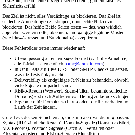
Test‑Suite, die bei einem Regex stehen bleibt, gibt ein falsches
Sicherheitsgefühl.
Das Ziel ist nicht, alles Verdächtige zu blockieren. Das Ziel ist,
schlechte Anmeldungen zu stoppen, ohne echte Nutzer zu
blockieren. Das heißt: Beide Seiten testen — das, was wirklich
abgelehnt werden sollte, ablehnen, und gängige legitime Muster
(wie Plus‑Adressen und Subdomains) akzeptieren.
Diese Fehlerbilder treten immer wieder auf:
Überanpassung an ein einziges Format (z. B. die Annahme,
alle E‑Mails seien einfach
name@domain.com
).
In Unit‑Tests auf Live‑DNS‑ oder SMTP‑Checks zu setzen,
was die Tests flaky macht.
Deliverability als endgültiges Ja/Nein zu behandeln, obwohl
viele Signale nur partiell sind.
Risiko‑Regeln (Wegwerf, Spam‑Fallen, bekannte schlechte
Domains) erst nach Auftreten von Betrug zu berücksichtigen.
Ergebnisse für Domains zu hard‑coden, die ihr Verhalten im
Laufe der Zeit ändern.
Gute Tests decken Schichten ab, die zur realen Validierung passen:
Syntax (RFC‑ähnliche Regeln), Domain‑Signale (Domain existiert,
MX‑Records), Postfach‑Signale (Catch‑All‑Verhalten oder
Akzeptanzmuster) und Risiko‑Signale (Blocklisten,