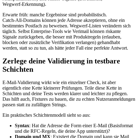
Wegwerf‑Erkennung).
Erwarte früh: manche Ergebnisse sind probabilistisch.
Catch‑All‑Domains können jede Adresse akzeptieren, ohne ein
bestimmtes Postfach zu beweisen. Wegwerf‑Listen verändern sich
täglich. Selbst Enterprise‑Tools wie Verimail können riskante
Signale zurückgeben, die besser mit Produktregeln (erlauben,
blocken oder zusätzliche Verifikation verlangen) gehandhabt
werden, statt so zu tun, als hätte jeder Fall eine perfekte Antwort.
Zerlege deine Validierung in testbare
Schichten
E‑Mail‑Validierung wirkt wie ein einzelner Check, ist aber
eigentlich eine Kette kleinerer Prüfungen. Teile diese Kette in
Schichten und deine Tests werden klarer und leichter zu pflegen.
Das hilft auch, Fixtures zu bauen, die zu echten Nutzeranmeldungen
passen statt zu zufälligen Strings.
Ein praktisches Schichtenmodell sieht so aus:
Syntax
: Hat die Adresse die Form einer E‑Mail (Basisformat
und die RFC‑Regeln, die deine App unterstützt)?
Domain und MX
: Existiert die Domain und kann sie Mail