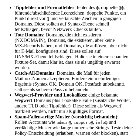
Tippfehler und Formatfehler
: fehlendes
, doppelte
,
@
@@
führende/abschließende Leerzeichen, doppelte Punkte, ein
Punkt direkt vor
und vertauschte Zeichen in gängigen
@
Domains. Diese sollten auf Syntax‑Ebene schnell
fehlschlagen, bevor Netzwerk‑Checks laufen.
Tote Domains
: Domains, die nicht existieren
(NXDOMAIN), Domains, die existieren, aber keine
MX‑Records haben, und Domains, die auflösen, aber nicht
für E‑Mail konfiguriert sind. Diese sollen auf
DNS/MX‑Ebene fehlschlagen. Halte sie in einem separaten
Fixture‑Set, damit klar ist, dass sie als ungültig erwartet
werden.
Catch‑All‑Domains
: Domains, die Mail für jeden
Mailbox‑Namen akzeptieren. Fordere ein mehrdeutiges
Ergebnis (Syntax OK, Domain OK, Postfach unbekannt),
statt sie als sicheren Pass zu behandeln.
Wegwerf‑Provider und Lookalikes
: einige bekannte
Wegwerf‑Domains plus Lookalike‑Fälle (zusätzliche Wörter,
andere TLD oder Tippfehler). Diese sollen als Wegwerf
markiert werden, nicht nur als gültiges Format.
Spam‑Fallen‑artige Muster (vorsichtig behandeln)
:
Rollen‑Accounts wie
,
,
und
admin@
support@
info@
verdächtige Muster wie lange numerische Strings. Teste deine
Policy‑Entscheidung (erlauben, warnen oder blocken), statt