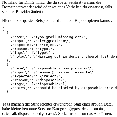
Notizfeld für Dinge hinzu, die du später vergisst (warum die
Domain verwendet wird oder welches Verhalten du erwartest, falls
sich der Provider ändert).
Hier ein kompaktes Beispiel, das du in dein Repo kopieren kannst:
[
{
    \
"name\": \"typo_gmail_missing_dot\",

    \"input\": \"alex@gmailcom\",

    \"expected\": \"reject\",

    \"reason\": \"typo\",

    \"tags\": [\"typo\"],

    \"notes\": \"Missing dot in domain; should fail dom
  },

  {

    \"name\": \"disposable_known_provider\",

    \"input\": \"
newuser@trashmail.example
\",

    \"expected\": \"reject\",

    \"reason\": \"disposable\",

    \"tags\": [\"disposable\"],

    \"notes\": \"Should be blocked by disposable provid
  }

Tags machen die Suite leichter erweiterbar. Statt einer großen Datei,
halte kleine benannte Sets pro Kategorie (typos, dead domains,
catch‑all, disposable, edge cases). So kannst du nur das Ausführen,