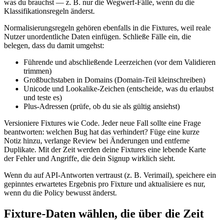
was du brauchst — z. B. nur die Wegwerf‑Fälle, wenn du die
Klassifikationsregeln änderst.
Normalisierungsregeln gehören ebenfalls in die Fixtures, weil reale
Nutzer unordentliche Daten einfügen. Schließe Fälle ein, die
belegen, dass du damit umgehst:
Führende und abschließende Leerzeichen (vor dem Validieren
trimmen)
Großbuchstaben in Domains (Domain‑Teil kleinschreiben)
Unicode und Lookalike‑Zeichen (entscheide, was du erlaubst
und teste es)
Plus‑Adressen (prüfe, ob du sie als gültig ansiehst)
Versioniere Fixtures wie Code. Jeder neue Fall sollte eine Frage
beantworten: welchen Bug hat das verhindert? Füge eine kurze
Notiz hinzu, verlange Review bei Änderungen und entferne
Duplikate. Mit der Zeit werden deine Fixtures eine lebende Karte
der Fehler und Angriffe, die dein Signup wirklich sieht.
Wenn du auf API‑Antworten vertraust (z. B. Verimail), speichere ein
gepinntes erwartetes Ergebnis pro Fixture und aktualisiere es nur,
wenn du die Policy bewusst änderst.
Fixture‑Daten wählen, die über die Zeit