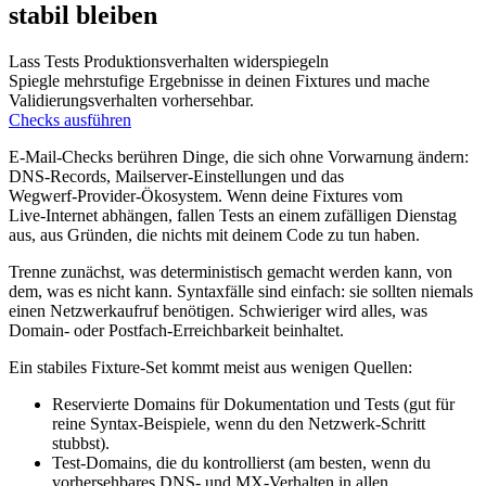
stabil bleiben
Lass Tests Produktionsverhalten widerspiegeln
Spiegle mehrstufige Ergebnisse in deinen Fixtures und mache
Validierungsverhalten vorhersehbar.
Checks ausführen
E‑Mail‑Checks berühren Dinge, die sich ohne Vorwarnung ändern:
DNS‑Records, Mailserver‑Einstellungen und das
Wegwerf‑Provider‑Ökosystem. Wenn deine Fixtures vom
Live‑Internet abhängen, fallen Tests an einem zufälligen Dienstag
aus, aus Gründen, die nichts mit deinem Code zu tun haben.
Trenne zunächst, was deterministisch gemacht werden kann, von
dem, was es nicht kann. Syntaxfälle sind einfach: sie sollten niemals
einen Netzwerkaufruf benötigen. Schwieriger wird alles, was
Domain‑ oder Postfach‑Erreichbarkeit beinhaltet.
Ein stabiles Fixture‑Set kommt meist aus wenigen Quellen:
Reservierte Domains für Dokumentation und Tests (gut für
reine Syntax‑Beispiele, wenn du den Netzwerk‑Schritt
stubbst).
Test‑Domains, die du kontrollierst (am besten, wenn du
vorhersehbares DNS‑ und MX‑Verhalten in allen