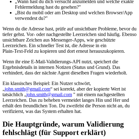
„Wann hast du dich versucht anzumelden und welche exakte
Fehlermeldung hast du gesehen?"
„Bist du mobil oder am Desktop und welchen Browser/App
verwendest du?"
Wenn du die Adresse hast, prüfe auf unsichtbare Probleme, bevor du
tiefer gehst. Vor- oder nachgestellte Leerzeichen sind häufig. Ebenso
unsichtbare Zeichen aus Messenger‑Apps, wie geschützte
Leerzeichen. Ein schneller Test ist, die Adresse in ein
Plain‑Text‑Feld zu kopieren und dort erneut herauszukopieren.
Wenn ihr eine E‑Mail‑Validierungs‑API nutzt, speichert die
Ergebnisdetails in internen Notizen (Status und Grund). Das
verhindert, dass der nächste Agent dieselben Fragen wiederholt.
Ein klassisches Beispiel: Ein Nutzer schwört,
„
john.smith@gmail.com
“ sei korrekt, aber der kopierte Wert ist
tatsächlich „
john.smith@gmail.com
" mit einem nachgestellten
Leerzeichen. Das zu beheben vermeidet langes Hin und Her und
erhält den freundlichen Ton. Du zweifelst die Person nicht an, du
verifizierst, was das System erhalten hat.
Die Hauptgründe, warum Validierung
fehlschlägt (für Support erklärt)