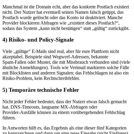
Manchmal ist die Domain echt, aber das konkrete Postfach existiert
nicht. Der Nutzer hat eventuell seinen Namen falsch getippt, das
Postfach wurde gelöscht oder das Konto ist deaktiviert. Manche
Provider blockieren Abfragen wie „existiert dieses Postfach?“,
sodass das System „kann nicht bestätigen“ statt „gültig“ zurückgibt.
4) Risiko‑ und Policy‑Signale
Viele „gültige“ E‑Mails sind real, aber für eure Plattform nicht
akzeptabel. Beispiele sind Wegwerf‑Adressen, bekannte
Spam‑Fallen oder Muster, die mit Missbrauch verbunden sind (viele
ähnliche Anmeldungen). Tools wie Verimail markieren solche Fälle
mit Blocklisten und anderen Signalen; das Fehlschlagen ist also ein
Risiko‑Problem, kein Rechtschreibfehler.
5) Temporäre technische Fehler
Nicht jeder Fehler bedeutet, dass der Nutzer etwas falsch gemacht
hat. DNS‑Timeouts, langsame MX‑Abfragen oder
Provider‑Ausfälle können zu einem vorübergehenden Fehlschlag
führen.
In Antworten hilft es, das Ergebnis als eine dieser fünf Kategorien
zu kennzeichnen und dann um eine neue Eingabe (nicht Einfügen)