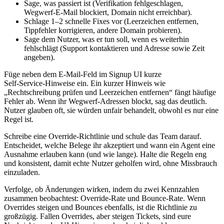
Sage, was passiert ist (Verifikation fehlgeschlagen,
Wegwerf‑E‑Mail blockiert, Domain nicht erreichbar).
Schlage 1–2 schnelle Fixes vor (Leerzeichen entfernen,
Tippfehler korrigieren, andere Domain probieren).
Sage dem Nutzer, was er tun soll, wenn es weiterhin
fehlschlägt (Support kontaktieren und Adresse sowie Zeit
angeben).
Füge neben dem E‑Mail‑Feld im Signup UI kurze
Self‑Service‑Hinweise ein. Ein kurzer Hinweis wie
„Rechtschreibung prüfen und Leerzeichen entfernen“ fängt häufige
Fehler ab. Wenn ihr Wegwerf‑Adressen blockt, sag das deutlich.
Nutzer glauben oft, sie würden unfair behandelt, obwohl es nur eine
Regel ist.
Schreibe eine Override‑Richtlinie und schule das Team darauf.
Entscheidet, welche Belege ihr akzeptiert und wann ein Agent eine
Ausnahme erlauben kann (und wie lange). Halte die Regeln eng
und konsistent, damit echte Nutzer geholfen wird, ohne Missbrauch
einzuladen.
Verfolge, ob Änderungen wirken, indem du zwei Kennzahlen
zusammen beobachtest: Override‑Rate und Bounce‑Rate. Wenn
Overrides steigen und Bounces ebenfalls, ist die Richtlinie zu
großzügig. Fallen Overrides, aber steigen Tickets, sind eure