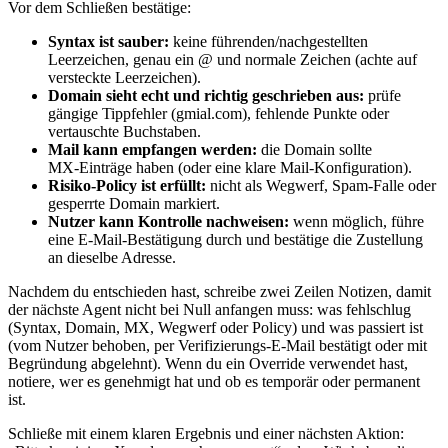
Vor dem Schließen bestätige:
Syntax ist sauber:
keine führenden/nachgestellten
Leerzeichen, genau ein @ und normale Zeichen (achte auf
versteckte Leerzeichen).
Domain sieht echt und richtig geschrieben aus:
prüfe
gängige Tippfehler (gmial.com), fehlende Punkte oder
vertauschte Buchstaben.
Mail kann empfangen werden:
die Domain sollte
MX‑Einträge haben (oder eine klare Mail‑Konfiguration).
Risiko‑Policy ist erfüllt:
nicht als Wegwerf, Spam‑Falle oder
gesperrte Domain markiert.
Nutzer kann Kontrolle nachweisen:
wenn möglich, führe
eine E‑Mail‑Bestätigung durch und bestätige die Zustellung
an dieselbe Adresse.
Nachdem du entschieden hast, schreibe zwei Zeilen Notizen, damit
der nächste Agent nicht bei Null anfangen muss: was fehlschlug
(Syntax, Domain, MX, Wegwerf oder Policy) und was passiert ist
(vom Nutzer behoben, per Verifizierungs‑E‑Mail bestätigt oder mit
Begründung abgelehnt). Wenn du ein Override verwendet hast,
notiere, wer es genehmigt hat und ob es temporär oder permanent
ist.
Schließe mit einem klaren Ergebnis und einer nächsten Aktion: