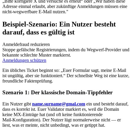
„Bitte korrigiere X und versuche es erneut“ oder „Wir haben diese
Adresse einmal erlaubt, aber zukünftige Anmeldungen müssen eine
nicht‑wegwerfbare E‑Mail nutzen."
Beispiel‑Szenario: Ein Nutzer besteht
darauf, dass es gültig ist
Anmeldefraud reduzieren
Stoppe gefälschte Registrierungen, indem du Wegwerf‑Provider und
bekannte schlechte Muster markierst.
Anmeldungen schützen
Ein übliches Ticket beginnt so: „Euer Formular sagt, meine E‑Mail
ist ungültig, aber sie funktioniert.“ Der schnellste Weg ist eine kurze,
freundliche Faktenprüfung.
Szenario 1: Der klassische Domain‑Tippfehler
Ein Nutzer gibt
name.surname@gmal.com
ein und besteht darauf,
dass es korrekt ist. Euer Validator markiert es, weil die Domain
keine MX‑Einträge hat (und oft keine funktionierende
Mail‑Konfiguration). Der Nutzer lügt normalerweise nicht — er
liest, was er meinte, nicht unbedingt, was er getippt hat.