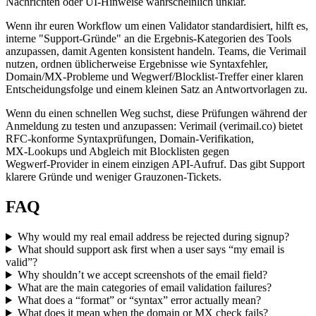
Nachrichten oder UI‑Hinweise wahrscheinlich unklar.
Wenn ihr euren Workflow um einen Validator standardisiert, hilft es,
interne "Support‑Gründe" an die Ergebnis‑Kategorien des Tools
anzupassen, damit Agenten konsistent handeln. Teams, die Verimail
nutzen, ordnen üblicherweise Ergebnisse wie Syntaxfehler,
Domain/MX‑Probleme und Wegwerf/Blocklist‑Treffer einer klaren
Entscheidungsfolge und einem kleinen Satz an Antwortvorlagen zu.
Wenn du einen schnellen Weg suchst, diese Prüfungen während der
Anmeldung zu testen und anzupassen: Verimail (verimail.co) bietet
RFC‑konforme Syntaxprüfungen, Domain‑Verifikation,
MX‑Lookups und Abgleich mit Blocklisten gegen
Wegwerf‑Provider in einem einzigen API‑Aufruf. Das gibt Support
klarere Gründe und weniger Grauzonen‑Tickets.
FAQ
Why would my real email address be rejected during signup?
What should support ask first when a user says “my email is
valid”?
Why shouldn’t we accept screenshots of the email field?
What are the main categories of email validation failures?
What does a “format” or “syntax” error actually mean?
What does it mean when the domain or MX check fails?