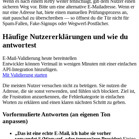
Wenn es nach einem Retry weiter fehlschlägt, gib dem Nutzer einen
sicheren Weg vor. Bitte um eine alternative E‑Mailadresse. Wenn er
nur eine Adresse hat, biete einen manuellen Prüfungsprozess an,
statt pauschal zu überschreiben — so öffnest du die Tür nicht für
Spam‑Fallen, Fake‑Signups oder Wegwerf‑Postfächer.
Häufige Nutzererklärungen und wie du
antwortest
E‑Mail‑Validierung heute bereitstellen
Entwickler können Verimail in wenigen Minuten mit einer einfachen
API‑Integration hinzufügen.
Mit Validierung starten
Die meisten Nutzer versuchen nicht zu betrügen. Sie nutzen die
Adresse, die sie sonst verwenden, und fühlen sich blockiert. Ziel ist,
die Frustration anzuerkennen, die Fehlerkategorie in einfachen
Worten zu erklären und einen klaren nächsten Schritt zu geben.
Vorformulierte Antworten (an eigenen Ton
anpassen)
„Das ist eine echte E‑Mail, ich habe sie vorher
verwendet.“ (Wegwerf‑ oder temporärer Provider)
Einige