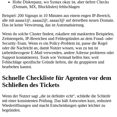
Hohe Diskrepanz, wo Syntax okay ist, aber tiefere Checks
(Domain, MX, Blocklisten) fehlschlagen
Beispiel: 200 Signups in 10 Minuten aus einem engen IP‑Bereich,
alle mit aaaaa1@, aaaaa2@, aaaaa3@ auf derselben neuen Domain.
Das ist keine Verwirrung, das ist Automatisierung.
Wenn du solche Cluster findest, eskaliere mit maskierten Beispielen,
Zeitstempeln, IP‑Bereichen und Fehlergründen an dein Fraud‑ oder
Security‑Team. Wenn es ein Policy‑Problem ist, passe die Regel
oder die Nachricht an, damit Nutzer wissen, was zu tun ist
(arbeitsbezogene E‑Mail verwenden, andere Adresse probieren oder
Support kontaktieren). Tools wie Verimail helfen hier, weil
Fehlschläge spezifische Gründe liefern, die du gruppieren und
bearbeiten kannst.
Schnelle Checkliste für Agenten vor dem
Schließen des Tickets
Wenn der Nutzer sagt „die ist definitiv echt“, schließe die Schleife
mit einer konsistenten Prüfung. Das hält Antworten kurz, reduziert
Wiederöffnungen und macht Entscheidungen später leichter zu
begründen.