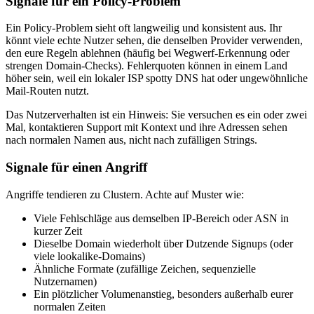
Signale für ein Policy‑Problem
Ein Policy‑Problem sieht oft langweilig und konsistent aus. Ihr
könnt viele echte Nutzer sehen, die denselben Provider verwenden,
den eure Regeln ablehnen (häufig bei Wegwerf‑Erkennung oder
strengen Domain‑Checks). Fehlerquoten können in einem Land
höher sein, weil ein lokaler ISP spotty DNS hat oder ungewöhnliche
Mail‑Routen nutzt.
Das Nutzerverhalten ist ein Hinweis: Sie versuchen es ein oder zwei
Mal, kontaktieren Support mit Kontext und ihre Adressen sehen
nach normalen Namen aus, nicht nach zufälligen Strings.
Signale für einen Angriff
Angriffe tendieren zu Clustern. Achte auf Muster wie:
Viele Fehlschläge aus demselben IP‑Bereich oder ASN in
kurzer Zeit
Dieselbe Domain wiederholt über Dutzende Signups (oder
viele lookalike‑Domains)
Ähnliche Formate (zufällige Zeichen, sequenzielle
Nutzernamen)
Ein plötzlicher Volumenanstieg, besonders außerhalb eurer
normalen Zeiten