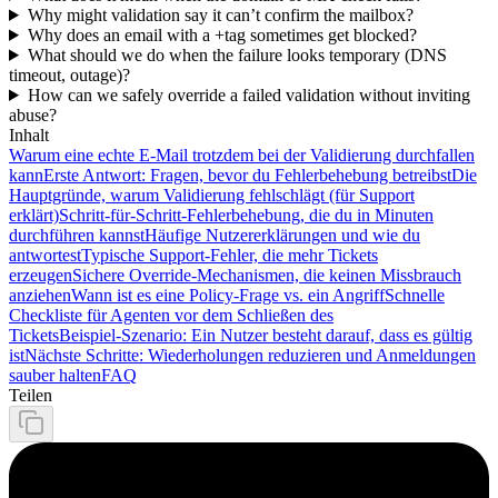
Why might validation say it can’t confirm the mailbox?
Why does an email with a +tag sometimes get blocked?
What should we do when the failure looks temporary (DNS
timeout, outage)?
How can we safely override a failed validation without inviting
abuse?
Inhalt
Warum eine echte E‑Mail trotzdem bei der Validierung durchfallen
kann
Erste Antwort: Fragen, bevor du Fehlerbehebung betreibst
Die
Hauptgründe, warum Validierung fehlschlägt (für Support
erklärt)
Schritt‑für‑Schritt‑Fehlerbehebung, die du in Minuten
durchführen kannst
Häufige Nutzererklärungen und wie du
antwortest
Typische Support‑Fehler, die mehr Tickets
erzeugen
Sichere Override‑Mechanismen, die keinen Missbrauch
anziehen
Wann ist es eine Policy‑Frage vs. ein Angriff
Schnelle
Checkliste für Agenten vor dem Schließen des
Tickets
Beispiel‑Szenario: Ein Nutzer besteht darauf, dass es gültig
ist
Nächste Schritte: Wiederholungen reduzieren und Anmeldungen
sauber halten
FAQ
Teilen