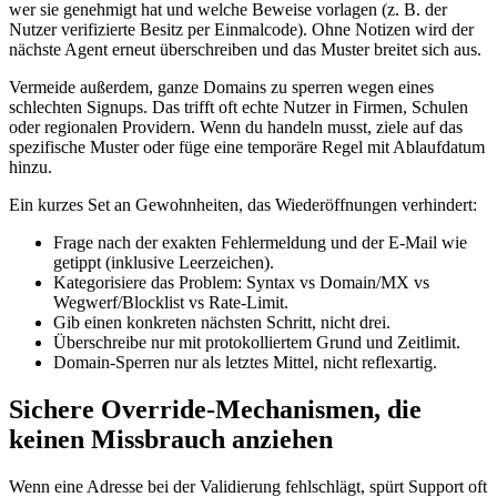
wer sie genehmigt hat und welche Beweise vorlagen (z. B. der
Nutzer verifizierte Besitz per Einmalcode). Ohne Notizen wird der
nächste Agent erneut überschreiben und das Muster breitet sich aus.
Vermeide außerdem, ganze Domains zu sperren wegen eines
schlechten Signups. Das trifft oft echte Nutzer in Firmen, Schulen
oder regionalen Providern. Wenn du handeln musst, ziele auf das
spezifische Muster oder füge eine temporäre Regel mit Ablaufdatum
hinzu.
Ein kurzes Set an Gewohnheiten, das Wiederöffnungen verhindert:
Frage nach der exakten Fehlermeldung und der E‑Mail wie
getippt (inklusive Leerzeichen).
Kategorisiere das Problem: Syntax vs Domain/MX vs
Wegwerf/Blocklist vs Rate‑Limit.
Gib einen konkreten nächsten Schritt, nicht drei.
Überschreibe nur mit protokolliertem Grund und Zeitlimit.
Domain‑Sperren nur als letztes Mittel, nicht reflexartig.
Sichere Override‑Mechanismen, die
keinen Missbrauch anziehen
Wenn eine Adresse bei der Validierung fehlschlägt, spürt Support oft