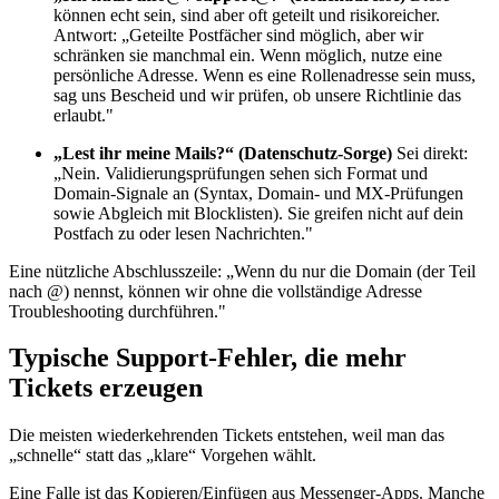
können echt sein, sind aber oft geteilt und risikoreicher.
Antwort: „Geteilte Postfächer sind möglich, aber wir
schränken sie manchmal ein. Wenn möglich, nutze eine
persönliche Adresse. Wenn es eine Rollenadresse sein muss,
sag uns Bescheid und wir prüfen, ob unsere Richtlinie das
erlaubt."
„Lest ihr meine Mails?“ (Datenschutz‑Sorge)
Sei direkt:
„Nein. Validierungsprüfungen sehen sich Format und
Domain‑Signale an (Syntax, Domain‑ und MX‑Prüfungen
sowie Abgleich mit Blocklisten). Sie greifen nicht auf dein
Postfach zu oder lesen Nachrichten."
Eine nützliche Abschlusszeile: „Wenn du nur die Domain (der Teil
nach @) nennst, können wir ohne die vollständige Adresse
Troubleshooting durchführen."
Typische Support‑Fehler, die mehr
Tickets erzeugen
Die meisten wiederkehrenden Tickets entstehen, weil man das
„schnelle“ statt das „klare“ Vorgehen wählt.
Eine Falle ist das Kopieren/Einfügen aus Messenger‑Apps. Manche