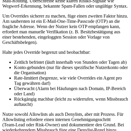
Mail‑Routing. Überschreibe keine klaren Risiko‑Signale wie
Wegwerf‑Erkennung, bekannte Spam‑Fallen oder ungültige Syntax.
Um Overrides sicherer zu machen, füge einen zweiten Faktor hinzu.
Am saubersten ist ein E‑Mail‑One‑Time‑Passcode (OTP) an die
fragliche Adresse. Wenn der Nutzer kein OTP empfangen kann,
erfordert man manuelle Verifikation (z. B. Besitzbestätigung aus
einer bestehenden, eingeloggten Session oder Vorlage von
Geschäftsbelegen).
Halte jedes Override begrenzt und beobachtbar:
Zeitlich befristet (läuft innerhalb von Stunden oder Tagen ab)
Konto‑gebunden (nur für dieses spezifische Nutzerkonto oder
die Organisation)
Rate‑limitiert (begrenze, wie viele Overrides ein Agent pro
Tag gewähren darf)
Überwacht (Alarm bei Häufungen nach Domain, IP‑Bereich
oder Land)
Rückgängig machbar (leicht zu widerrufen, wenn Missbrauch
auftaucht)
Nutze sowohl Allowlists als auch Denylists, aber mit Prozess. Für
Allowlisting erfordere einen internen Genehmigungsschritt
(Team‑Lead oder Risk‑Owner) und dokumentiere den Grund. Bei
wiederkehrendem Missbrauch füge eine Denylist‑Regel hinzu,