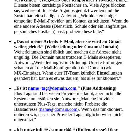
Dienste bieten kurzlebige Postfächer an. Viele Apps blocken
sie, weil sie oft für Fake‑Signups genutzt werden und die
Zustellbarkeit schädigen. Antwort: „Wir blocken einige
temporäre E‑Mail‑Provider, um Konten zu schützen. Wenn du
eine andere Adresse (Dienstlich, Schule oder ein langfristiges
persönliches Postfach) hast, probiere diese bitte.“
„Das ist meine Arbeits‑E‑Mail, aber sie wird an Gmail
weitergeleitet.“ (Weiterleitung oder Custom‑Domain)
Weiterleitungen sind üblich und machen die Adresse nicht
ungültig. Die Domain muss trotzdem E‑Mails akzeptieren.
Antwort: „Weiterleitung ist in Ordnung. Unsere Prüfungen
schauen auf die Mail‑Konfiguration der Domain (wie
MX‑Einträge). Wenn euer IT‑Team kürzlich Einstellungen
geändert hat, kann es etwas dauern, bis alles funktioniert."
„Es ist
name+tag@domain.com
.“ (Plus‑Addressing)
Plus‑Tags sind bei vielen Providern erlaubt, aber nicht alle
Systeme unterstützen sie. Antwort: „Manche Provider
unterstützen Plus‑Tags, manche nicht. Probiere die
Basisadresse (
name@domain.com
). Wenn das funktioniert,
notieren wir, dass euer Provider Tags möglicherweise nicht
unterstützt."
„Ich nutze info@ / support@.“ (Rollenadresse)
Diese