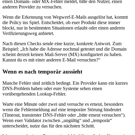
einen Domain‑ oder MX‑Fehler meldet, bitte den Nutzer, einen
anderen Provider zu versuchen.
Wenn die Erkennung von Wegwerf‑E‑Mails ausgelöst hat, kommt
die Policy ins Spiel. Entscheidet, ob euer Produkt diese immer
blockt, nur in bestimmten Situationen erlaubt oder einen anderen
Verifizierungsweg anbietet.
Nach diesen Checks sende eine kurze, konkrete Antwort. Zum
Beispiel: „Ich habe die Adresse nochmal getestet und die Domain
scheint derzeit keinen Mail‑Server (MX) konfiguriert zu haben.
Kannst du es mit einer anderen E‑Mail versuchen?“
Wenn es nach temporär aussieht
Manche Fehler sind zeitlich bedingt. Ein Provider kann ein kurzes
DNS‑Problem haben oder eure Systeme sehen einen
vorübergehenden Lookup‑Fehler.
Warte eine Minute oder zwei und versuche es erneut, besonders
wenn die Fehlermeldung auf eine temporäre Störung hindeutet
(Timeout, transienter DNS‑Fehler oder „bitte erneut versuchen“).
Wenn euer Validator zwischen „ungültig“ und „temporär“
unterscheidet, nutze das für den nächsten Schritt.