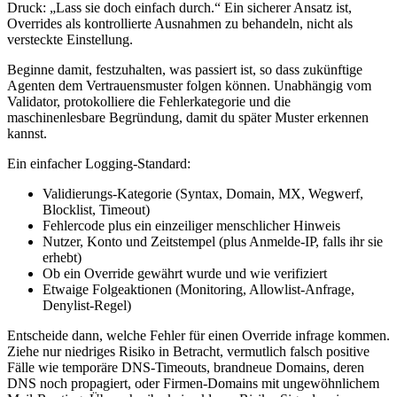
Druck: „Lass sie doch einfach durch.“ Ein sicherer Ansatz ist,
Overrides als kontrollierte Ausnahmen zu behandeln, nicht als
versteckte Einstellung.
Beginne damit, festzuhalten, was passiert ist, so dass zukünftige
Agenten dem Vertrauensmuster folgen können. Unabhängig vom
Validator, protokolliere die Fehlerkategorie und die
maschinenlesbare Begründung, damit du später Muster erkennen
kannst.
Ein einfacher Logging‑Standard:
Validierungs‑Kategorie (Syntax, Domain, MX, Wegwerf,
Blocklist, Timeout)
Fehlercode plus ein einzeiliger menschlicher Hinweis
Nutzer, Konto und Zeitstempel (plus Anmelde‑IP, falls ihr sie
erhebt)
Ob ein Override gewährt wurde und wie verifiziert
Etwaige Folgeaktionen (Monitoring, Allowlist‑Anfrage,
Denylist‑Regel)
Entscheide dann, welche Fehler für einen Override infrage kommen.
Ziehe nur niedriges Risiko in Betracht, vermutlich falsch positive
Fälle wie temporäre DNS‑Timeouts, brandneue Domains, deren
DNS noch propagiert, oder Firmen‑Domains mit ungewöhnlichem