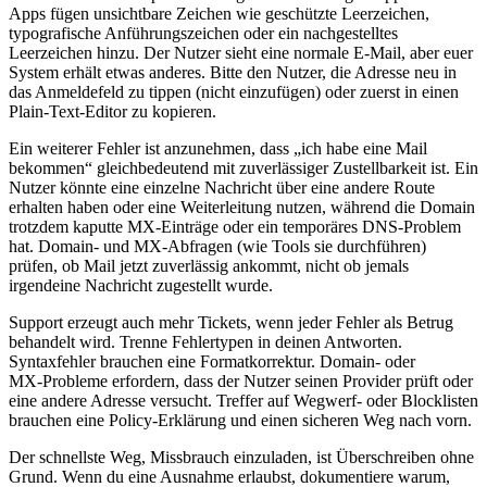
Apps fügen unsichtbare Zeichen wie geschützte Leerzeichen,
typografische Anführungszeichen oder ein nachgestelltes
Leerzeichen hinzu. Der Nutzer sieht eine normale E‑Mail, aber euer
System erhält etwas anderes. Bitte den Nutzer, die Adresse neu in
das Anmeldefeld zu tippen (nicht einzufügen) oder zuerst in einen
Plain‑Text‑Editor zu kopieren.
Ein weiterer Fehler ist anzunehmen, dass „ich habe eine Mail
bekommen“ gleichbedeutend mit zuverlässiger Zustellbarkeit ist. Ein
Nutzer könnte eine einzelne Nachricht über eine andere Route
erhalten haben oder eine Weiterleitung nutzen, während die Domain
trotzdem kaputte MX‑Einträge oder ein temporäres DNS‑Problem
hat. Domain‑ und MX‑Abfragen (wie Tools sie durchführen)
prüfen, ob Mail jetzt zuverlässig ankommt, nicht ob jemals
irgendeine Nachricht zugestellt wurde.
Support erzeugt auch mehr Tickets, wenn jeder Fehler als Betrug
behandelt wird. Trenne Fehlertypen in deinen Antworten.
Syntaxfehler brauchen eine Formatkorrektur. Domain‑ oder
MX‑Probleme erfordern, dass der Nutzer seinen Provider prüft oder
eine andere Adresse versucht. Treffer auf Wegwerf‑ oder Blocklisten
brauchen eine Policy‑Erklärung und einen sicheren Weg nach vorn.
Der schnellste Weg, Missbrauch einzuladen, ist Überschreiben ohne
Grund. Wenn du eine Ausnahme erlaubst, dokumentiere warum,