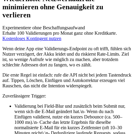
minimieren ohne Genauigkeit zu
verlieren
Experimentiere ohne Beschaffungsaufwand
Erhalte 100 Validierungen pro Monat ganz ohne Kreditkarte.
Kostenloses Kontingent nutzen
Wenn deine App eine Validierungs‑Endpoint zu oft trifft, fühlen sich
Nutzer verzögert, der Akku leidet und du riskierst Rate‑Limits. Ziel
ist, so wenige Aufrufe wie möglich zu machen, aber trotzdem
schlechte Adressen dort zu fangen, wo es zählt.
Die erste Regel ist einfach: rufe die API nicht bei jedem Tastendruck
auf. Tippen, Löschen, Einfügen und Autokorrektur erzeugen viel
Rauschen, das nicht die Intention widerspiegelt.
Zuverlässigere Trigger:
Validierung bei Field‑Blur und zusätzlich beim Submit nur,
wenn sich die E‑Mail geändert hat.\n- Wenn du nach
Einfügen validierst, nutze ein kurzes Debounce (ca. 500–
1000 ms).\n- Cache das letzte Ergebnis für dieselbe
normalisierte E‑Mail für ein kurzes Zeitfenster (oft 10–30
Minuten reicht).\n- Dedupliziere laufende Requests, sodass