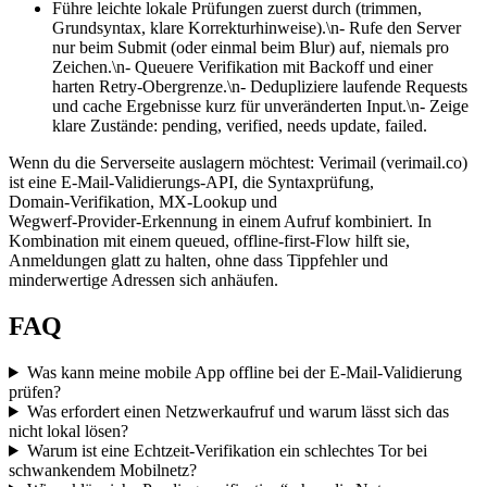
Führe leichte lokale Prüfungen zuerst durch (trimmen,
Grundsyntax, klare Korrekturhinweise).\n- Rufe den Server
nur beim Submit (oder einmal beim Blur) auf, niemals pro
Zeichen.\n- Queuere Verifikation mit Backoff und einer
harten Retry‑Obergrenze.\n- Dedupliziere laufende Requests
und cache Ergebnisse kurz für unveränderten Input.\n- Zeige
klare Zustände: pending, verified, needs update, failed.
Wenn du die Serverseite auslagern möchtest: Verimail (verimail.co)
ist eine E‑Mail‑Validierungs‑API, die Syntaxprüfung,
Domain‑Verifikation, MX‑Lookup und
Wegwerf‑Provider‑Erkennung in einem Aufruf kombiniert. In
Kombination mit einem queued, offline‑first‑Flow hilft sie,
Anmeldungen glatt zu halten, ohne dass Tippfehler und
minderwertige Adressen sich anhäufen.
FAQ
Was kann meine mobile App offline bei der E-Mail‑Validierung
prüfen?
Was erfordert einen Netzwerkaufruf und warum lässt sich das
nicht lokal lösen?
Warum ist eine Echtzeit‑Verifikation ein schlechtes Tor bei
schwankendem Mobilnetz?