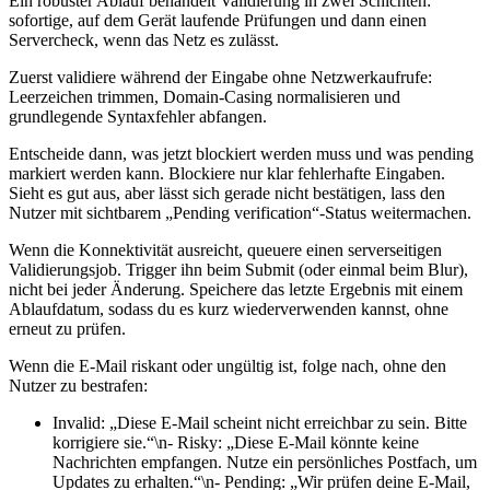
Ein robuster Ablauf behandelt Validierung in zwei Schichten:
sofortige, auf dem Gerät laufende Prüfungen und dann einen
Servercheck, wenn das Netz es zulässt.
Zuerst validiere während der Eingabe ohne Netzwerkaufrufe:
Leerzeichen trimmen, Domain‑Casing normalisieren und
grundlegende Syntaxfehler abfangen.
Entscheide dann, was jetzt blockiert werden muss und was pending
markiert werden kann. Blockiere nur klar fehlerhafte Eingaben.
Sieht es gut aus, aber lässt sich gerade nicht bestätigen, lass den
Nutzer mit sichtbarem „Pending verification“‑Status weitermachen.
Wenn die Konnektivität ausreicht, queuere einen serverseitigen
Validierungsjob. Trigger ihn beim Submit (oder einmal beim Blur),
nicht bei jeder Änderung. Speichere das letzte Ergebnis mit einem
Ablaufdatum, sodass du es kurz wiederverwenden kannst, ohne
erneut zu prüfen.
Wenn die E‑Mail riskant oder ungültig ist, folge nach, ohne den
Nutzer zu bestrafen:
Invalid: „Diese E‑Mail scheint nicht erreichbar zu sein. Bitte
korrigiere sie.“\n- Risky: „Diese E‑Mail könnte keine
Nachrichten empfangen. Nutze ein persönliches Postfach, um
Updates zu erhalten.“\n- Pending: „Wir prüfen deine E‑Mail,