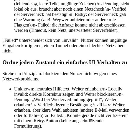
(fehlendes
, leere Teile, ungültige Zeichen).\n- Pending: sieht
@
lokal ok aus, braucht aber noch einen Netzcheck.\n- Verified:
der Servercheck hat bestätigt.\n- Risky: der Servercheck gab
eine Warnung (z. B. Wegwerfanbieter oder andere rote
Flaggen).\n- Failed: die Anfrage konnte nicht abgeschlossen
werden (Timeout, kein Netz, unerwarteter Serverfehler).
„Failed“ unterscheidet sich von „invalid“. Nutzer können ungültige
Eingaben korrigieren, einen Tunnel oder ein schlechtes Netz aber
nicht.
Ordne jedem Zustand ein einfaches UI‑Verhalten zu
Strebe ein Prinzip an: blockiere den Nutzer nicht wegen eines
Netzwerkproblems.
Unknown: neutrales Hilfetext, Weiter erlauben.\n- Locally
invalid: direkte Korrektur zeigen und Weiter blockieren.\n-
Pending: „Wird bei Wiederverbindung geprüft“, Weiter
erlauben.\n- Verified: dezente Bestätigung.\n- Risky: Weiter
erlauben, aber klare Wahl anbieten (andere E‑Mail verwenden
oder fortfahren).\n- Failed: „Konnte gerade nicht verifizieren“
mit einem Retry‑Button (keine angsteinflößende
Formulierung).