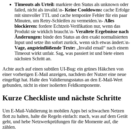
Timeouts als Urteil:
markiere den Status als unknown oder
failed, nicht als invalid.\n-
Keine Cooldowns:
cache Erfolge
mit sinnvoller TTL und cache temporäre Fehler für ein paar
Minuten, um Retry‑Schleifen zu vermeiden.\n-
Alles
blockieren:
fordere Echtzeit‑Verifikation nur, wenn das
Produkt sie wirklich braucht.\n-
Veraltete Ergebnisse nach
Änderungen:
binde den Status an den exakt normalisierten
Input und setze ihn sofort zurück, wenn sich etwas ändert.\n-
Vage, angsteinflößende Texte:
„Invalid email“ nach einem
Timeout wirkt unfair. Sag, was passiert ist und biete einen
nächsten Schritt an.
Achte auch auf einen subtilen UI‑Bug: ein grünes Häkchen von
einer vorherigen E‑Mail anzeigen, nachdem der Nutzer eine neue
eingefügt hat. Halte den Validierungsstatus an den E‑Mail‑Wert
gebunden, nicht in einer isolierten Feldkomponente.
Kurze Checkliste und nächste Schritte
Um E‑Mail‑Validierung in mobilen Apps bei schwachen Netzen
flott zu halten, halte die Regeln einfach: mach, was auf dem Gerät
geht, und hebe Netzwerkprüfungen für die Momente auf, die
zählen.