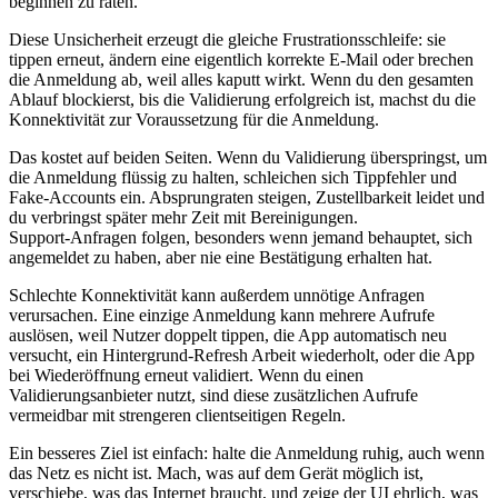
beginnen zu raten.
Diese Unsicherheit erzeugt die gleiche Frustrationsschleife: sie
tippen erneut, ändern eine eigentlich korrekte E‑Mail oder brechen
die Anmeldung ab, weil alles kaputt wirkt. Wenn du den gesamten
Ablauf blockierst, bis die Validierung erfolgreich ist, machst du die
Konnektivität zur Voraussetzung für die Anmeldung.
Das kostet auf beiden Seiten. Wenn du Validierung überspringst, um
die Anmeldung flüssig zu halten, schleichen sich Tippfehler und
Fake‑Accounts ein. Absprungraten steigen, Zustellbarkeit leidet und
du verbringst später mehr Zeit mit Bereinigungen.
Support‑Anfragen folgen, besonders wenn jemand behauptet, sich
angemeldet zu haben, aber nie eine Bestätigung erhalten hat.
Schlechte Konnektivität kann außerdem unnötige Anfragen
verursachen. Eine einzige Anmeldung kann mehrere Aufrufe
auslösen, weil Nutzer doppelt tippen, die App automatisch neu
versucht, ein Hintergrund‑Refresh Arbeit wiederholt, oder die App
bei Wiederöffnung erneut validiert. Wenn du einen
Validierungsanbieter nutzt, sind diese zusätzlichen Aufrufe
vermeidbar mit strengeren clientseitigen Regeln.
Ein besseres Ziel ist einfach: halte die Anmeldung ruhig, auch wenn
das Netz es nicht ist. Mach, was auf dem Gerät möglich ist,
verschiebe, was das Internet braucht, und zeige der UI ehrlich, was