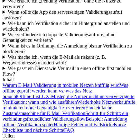
Wie erkläre ich „Pending verification“ ohne die Nutzer zu
verwirren?
Wann sollte die App den serverseitigen Validierungsaufruf
auslösen?
Wie kann ich Verifikation sicher im Hintergrund anstellen und
wiederholen?
Wie verhindere ich doppelte Validierungsaufrufe, ohne
Genauigkeit zu verlieren?
Wann ist es in Ordnung, die Anmeldung bis zur Verifikation zu
blockieren?
Was mache ich, wenn die E‑Mail als riskant (z. B.
Wegwerfadresse) markiert wird?
Wie passt ein Dienst wie Verimail in einen offline‑first mobilen
Flow?
Inhalt
Warum E-Mail‑Validierung in mobilen Netzen knifflig wird
Was
offline geprüft werden kann vs. was das Netz
braucht
Offline‑first‑UX‑Muster, die Nutzer nicht nerven
Verzögerte
Verifikation: wann und wie ausführen
Wiederholte Netzwerkaufrufe
minimieren ohne Genauigkeit zu verlieren
Eine einfache
Zustandsmaschine für E‑Mail‑Verifikation
Schritt‑für‑Schritt: ein
verbindungsfreundlicher Validierungsflow
Beispiel: Anmeldung
offline, Verifikation später
Häufige Fehler und Fallstricke
Kurze
Checkliste und nächste Schritte
FAQ
Teilen