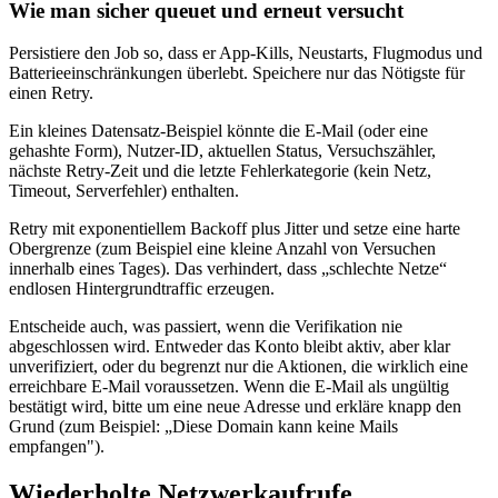
Wie man sicher queuet und erneut versucht
Persistiere den Job so, dass er App‑Kills, Neustarts, Flugmodus und
Batterieeinschränkungen überlebt. Speichere nur das Nötigste für
einen Retry.
Ein kleines Datensatz‑Beispiel könnte die E‑Mail (oder eine
gehashte Form), Nutzer‑ID, aktuellen Status, Versuchszähler,
nächste Retry‑Zeit und die letzte Fehlerkategorie (kein Netz,
Timeout, Serverfehler) enthalten.
Retry mit exponentiellem Backoff plus Jitter und setze eine harte
Obergrenze (zum Beispiel eine kleine Anzahl von Versuchen
innerhalb eines Tages). Das verhindert, dass „schlechte Netze“
endlosen Hintergrundtraffic erzeugen.
Entscheide auch, was passiert, wenn die Verifikation nie
abgeschlossen wird. Entweder das Konto bleibt aktiv, aber klar
unverifiziert, oder du begrenzt nur die Aktionen, die wirklich eine
erreichbare E‑Mail voraussetzen. Wenn die E‑Mail als ungültig
bestätigt wird, bitte um eine neue Adresse und erkläre knapp den
Grund (zum Beispiel: „Diese Domain kann keine Mails
empfangen").
Wiederholte Netzwerkaufrufe