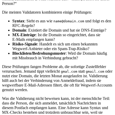
Person?“
Die meisten Validatoren kombinieren einige Prüfungen:
Syntax
: Sieht es aus wie
und folgt es den
name@domain.com
RFC‑Regeln?
Domain
: Existiert die Domain und hat sie DNS‑Einträge?
MX‑Einträge
: Ist die Domain so eingerichtet, dass sie
E‑Mails empfangen kann?
Risiko‑Signale
: Handelt es sich um einen bekannten
Wegwerf‑Anbieter oder ein Spam‑Trap‑Risiko?
Blocklisten/Bedrohungsmuster
: Wird die Domain häufig
mit Missbrauch in Verbindung gebracht?
Diese Prüfungen fangen Probleme ab, die sofortige Zustellfehler
verursachen. Jemand tippt vielleicht
statt
oder
gmal.com
gmail.com
nutzt eine Domain, die letzten Monat ausgelaufen ist. Validierung
hilft auch bei der Verhinderung von Anmeldefraud, indem sie
wegwerfbare E‑Mail‑Adressen filtert, die oft für Wegwerf‑Accounts
genutzt werden.
Was die Validierung nicht beweisen kann, ist der menschliche Teil:
dass die Person, die sich anmeldet, tatsächlich Nachrichten in
diesem Postfach empfangen kann. Eine Adresse kann Syntax und
MX‑Checks bestehen und trotzdem unbrauchbar sein, weil sie