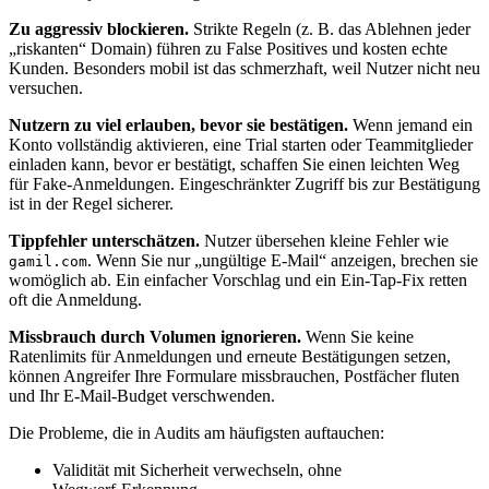
Zu aggressiv blockieren.
Strikte Regeln (z. B. das Ablehnen jeder
„riskanten“ Domain) führen zu False Positives und kosten echte
Kunden. Besonders mobil ist das schmerzhaft, weil Nutzer nicht neu
versuchen.
Nutzern zu viel erlauben, bevor sie bestätigen.
Wenn jemand ein
Konto vollständig aktivieren, eine Trial starten oder Teammitglieder
einladen kann, bevor er bestätigt, schaffen Sie einen leichten Weg
für Fake‑Anmeldungen. Eingeschränkter Zugriff bis zur Bestätigung
ist in der Regel sicherer.
Tippfehler unterschätzen.
Nutzer übersehen kleine Fehler wie
. Wenn Sie nur „ungültige E‑Mail“ anzeigen, brechen sie
gamil.com
womöglich ab. Ein einfacher Vorschlag und ein Ein‑Tap‑Fix retten
oft die Anmeldung.
Missbrauch durch Volumen ignorieren.
Wenn Sie keine
Ratenlimits für Anmeldungen und erneute Bestätigungen setzen,
können Angreifer Ihre Formulare missbrauchen, Postfächer fluten
und Ihr E‑Mail‑Budget verschwenden.
Die Probleme, die in Audits am häufigsten auftauchen:
Validität mit Sicherheit verwechseln, ohne