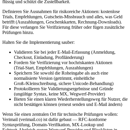
flüssig und schützt die Zustellbarkeit.
Definieren Sie Ausnahmen für risikoreiche Aktionen: kostenlose
Trials, Empfehlungen, Gutschein‑Missbrauch und alles, was Geld
betrifft (Auszahlungen, Geschenkkarten, Rechnung‑Downloads).
Für diese verlangen Sie Verifizierung früher oder fügen zusätzliche
Prüfungen hinzu.
Halten Sie die Implementierung sauber:
Validieren Sie bei jeder E‑Mail‑Erfassung (Anmeldung,
Checkout, Einladung, Profiländerung)
Fordern Sie Verifizierung vor hochriskanten Aktionen
(Trial‑Start, Empfehlungen, Auszahlungen)
Speichern Sie sowohl die Roheingabe als auch eine
normalisierte Version (getrimmt, einheitliche
Groß-/Kleinschreibung, sichere Unicode‑Behandlung)
Protokollieren Sie Validierungs­ergebnisse und Gründe
(ungültige Syntax, keine MX, Wegwerf‑Provider)
Bieten Sie einen klaren Wiederherstellungsweg für Nutzer, die
nicht bestätigen können (erneut senden und E‑Mail ändern)
Wenn Sie einen zentralen Ort für technische Prüfungen wollen:
Verimail (verimail.co) ist dafür gebaut — RFC‑konforme
Syntaxprüfung, Domain‑Verifikation, MX‑Lookup und
Echtzeit‑Abgleich gegen Wegwerf‑Provider und Blocklisten in