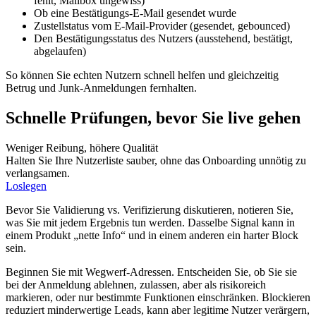
fehlt, Mailbox ungewiss)
Ob eine Bestätigungs‑E‑Mail gesendet wurde
Zustellstatus vom E‑Mail‑Provider (gesendet, gebounced)
Den Bestätigungsstatus des Nutzers (ausstehend, bestätigt,
abgelaufen)
So können Sie echten Nutzern schnell helfen und gleichzeitig
Betrug und Junk‑Anmeldungen fernhalten.
Schnelle Prüfungen, bevor Sie live gehen
Weniger Reibung, höhere Qualität
Halten Sie Ihre Nutzerliste sauber, ohne das Onboarding unnötig zu
verlangsamen.
Loslegen
Bevor Sie Validierung vs. Verifizierung diskutieren, notieren Sie,
was Sie mit jedem Ergebnis tun werden. Dasselbe Signal kann in
einem Produkt „nette Info“ und in einem anderen ein harter Block
sein.
Beginnen Sie mit Wegwerf‑Adressen. Entscheiden Sie, ob Sie sie
bei der Anmeldung ablehnen, zulassen, aber als risikoreich
markieren, oder nur bestimmte Funktionen einschränken. Blockieren
reduziert minderwertige Leads, kann aber legitime Nutzer verärgern,