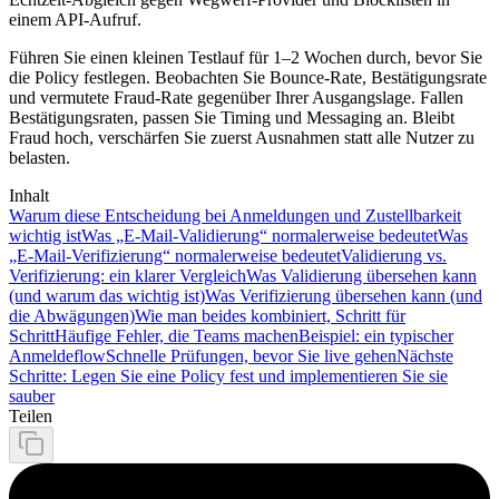
einem API‑Aufruf.
Führen Sie einen kleinen Testlauf für 1–2 Wochen durch, bevor Sie
die Policy festlegen. Beobachten Sie Bounce‑Rate, Bestätigungsrate
und vermutete Fraud‑Rate gegenüber Ihrer Ausgangslage. Fallen
Bestätigungsraten, passen Sie Timing und Messaging an. Bleibt
Fraud hoch, verschärfen Sie zuerst Ausnahmen statt alle Nutzer zu
belasten.
Inhalt
Warum diese Entscheidung bei Anmeldungen und Zustellbarkeit
wichtig ist
Was „E‑Mail‑Validierung“ normalerweise bedeutet
Was
„E‑Mail‑Verifizierung“ normalerweise bedeutet
Validierung vs.
Verifizierung: ein klarer Vergleich
Was Validierung übersehen kann
(und warum das wichtig ist)
Was Verifizierung übersehen kann (und
die Abwägungen)
Wie man beides kombiniert, Schritt für
Schritt
Häufige Fehler, die Teams machen
Beispiel: ein typischer
Anmeldeflow
Schnelle Prüfungen, bevor Sie live gehen
Nächste
Schritte: Legen Sie eine Policy fest und implementieren Sie sie
sauber
Teilen