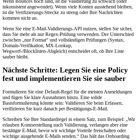
Wenn Bounces hoch sind, ist die Validierung zu schwach (oder
inkonsistent angewendet). Wenn viele Konten ausstehend bleiben,
ist die Verifizierungs‑Strecke zu streng oder Ihre Nachrichten
kommen nicht an.
Wenn Sie eine E‑Mail‑Validierungs‑API nutzen, stellen Sie sicher,
dass Sie mehr als nur Regex‑Prüfung verwenden. Der Unterschied
zwischen „nur Format“ und vollständigen Prüfungen (Syntax,
Domain‑Verifikation, MX‑Lookup,
Wegwerf‑/Blocklisten‑Abgleich) entscheidet oft, ob Ihre Liste
sauber bleibt.
Nächste Schritte: Legen Sie eine Policy
fest und implementieren Sie sie sauber
Formulieren Sie eine Default‑Regel für die meisten Anmeldungen
und fügen Sie klare Ausnahmen hinzu. Eine solide
Basisformulierung könnte sein: Validieren Sie beim Erfassen,
verifizieren Sie kurz danach per Bestätigungs‑E‑Mail.
Schreiben Sie Ihre Standardregel in einem Satz, zum Beispiel: „Wir
erlauben Kontoerstellung nach Validierung, verlangen aber eine
bestätigte E‑Mail, bevor wir wichtige Vorteile freischalten oder
wichtige ausgehende E‑Mails senden.“ Das hält das Onboarding