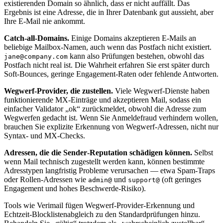
existierenden Domain so ähnlich, dass er nicht auffällt. Das
Ergebnis ist eine Adresse, die in Ihrer Datenbank gut aussieht, aber
Ihre E‑Mail nie ankommt.
Catch‑all‑Domains.
Einige Domains akzeptieren E‑Mails an
beliebige Mailbox‑Namen, auch wenn das Postfach nicht existiert.
kann also Prüfungen bestehen, obwohl das
jane@company.com
Postfach nicht real ist. Die Wahrheit erfahren Sie erst später durch
Soft‑Bounces, geringe Engagement‑Raten oder fehlende Antworten.
Wegwerf‑Provider, die zustellen.
Viele Wegwerf‑Dienste haben
funktionierende MX‑Einträge und akzeptieren Mail, sodass ein
einfacher Validator „ok“ zurückmeldet, obwohl die Adresse zum
Wegwerfen gedacht ist. Wenn Sie Anmeldefraud verhindern wollen,
brauchen Sie explizite Erkennung von Wegwerf‑Adressen, nicht nur
Syntax‑ und MX‑Checks.
Adressen, die die Sender‑Reputation schädigen können.
Selbst
wenn Mail technisch zugestellt werden kann, können bestimmte
Adresstypen langfristig Probleme verursachen — etwa Spam‑Traps
oder Rollen‑Adressen wie
und
(oft geringes
admin@
support@
Engagement und hohes Beschwerde‑Risiko).
Tools wie Verimail fügen Wegwerf‑Provider‑Erkennung und
Echtzeit‑Blocklistenabgleich zu den Standardprüfungen hinzu.