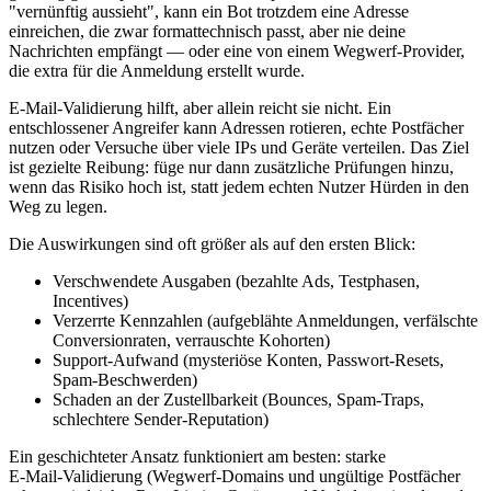
"vernünftig aussieht", kann ein Bot trotzdem eine Adresse
einreichen, die zwar formattechnisch passt, aber nie deine
Nachrichten empfängt — oder eine von einem Wegwerf‑Provider,
die extra für die Anmeldung erstellt wurde.
E‑Mail‑Validierung hilft, aber allein reicht sie nicht. Ein
entschlossener Angreifer kann Adressen rotieren, echte Postfächer
nutzen oder Versuche über viele IPs und Geräte verteilen. Das Ziel
ist gezielte Reibung: füge nur dann zusätzliche Prüfungen hinzu,
wenn das Risiko hoch ist, statt jedem echten Nutzer Hürden in den
Weg zu legen.
Die Auswirkungen sind oft größer als auf den ersten Blick:
Verschwendete Ausgaben (bezahlte Ads, Testphasen,
Incentives)
Verzerrte Kennzahlen (aufgeblähte Anmeldungen, verfälschte
Conversionraten, verrauschte Kohorten)
Support‑Aufwand (mysteriöse Konten, Passwort‑Resets,
Spam‑Beschwerden)
Schaden an der Zustellbarkeit (Bounces, Spam‑Traps,
schlechtere Sender‑Reputation)
Ein geschichteter Ansatz funktioniert am besten: starke
E‑Mail‑Validierung (Wegwerf‑Domains und ungültige Postfächer