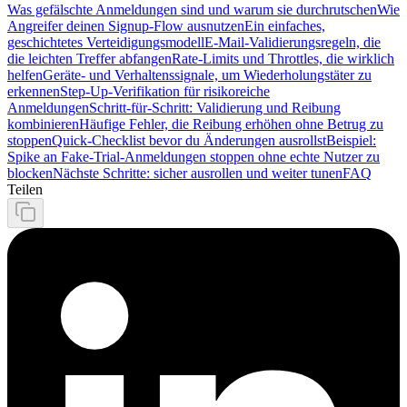
Was gefälschte Anmeldungen sind und warum sie durchrutschen
Wie
Angreifer deinen Signup‑Flow ausnutzen
Ein einfaches,
geschichtetes Verteidigungsmodell
E‑Mail‑Validierungsregeln, die
die leichten Treffer abfangen
Rate‑Limits und Throttles, die wirklich
helfen
Geräte‑ und Verhaltenssignale, um Wiederholungstäter zu
erkennen
Step‑Up‑Verifikation für risikoreiche
Anmeldungen
Schritt‑für‑Schritt: Validierung und Reibung
kombinieren
Häufige Fehler, die Reibung erhöhen ohne Betrug zu
stoppen
Quick‑Checklist bevor du Änderungen ausrollst
Beispiel:
Spike an Fake‑Trial‑Anmeldungen stoppen ohne echte Nutzer zu
blocken
Nächste Schritte: sicher ausrollen und weiter tunen
FAQ
Teilen