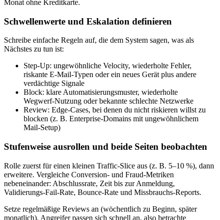
Monat ohne Kreditkarte.
Schwellenwerte und Eskalation definieren
Schreibe einfache Regeln auf, die dem System sagen, was als
Nächstes zu tun ist:
Step‑Up: ungewöhnliche Velocity, wiederholte Fehler,
riskante E‑Mail‑Typen oder ein neues Gerät plus andere
verdächtige Signale
Block: klare Automatisierungsmuster, wiederholte
Wegwerf‑Nutzung oder bekannte schlechte Netzwerke
Review: Edge‑Cases, bei denen du nicht riskieren willst zu
blocken (z. B. Enterprise‑Domains mit ungewöhnlichem
Mail‑Setup)
Stufenweise ausrollen und beide Seiten beobachten
Rolle zuerst für einen kleinen Traffic‑Slice aus (z. B. 5–10 %), dann
erweitere. Vergleiche Conversion‑ und Fraud‑Metriken
nebeneinander: Abschlussrate, Zeit bis zur Anmeldung,
Validierungs‑Fail‑Rate, Bounce‑Rate und Missbrauchs‑Reports.
Setze regelmäßige Reviews an (wöchentlich zu Beginn, später
monatlich). Angreifer passen sich schnell an, also betrachte