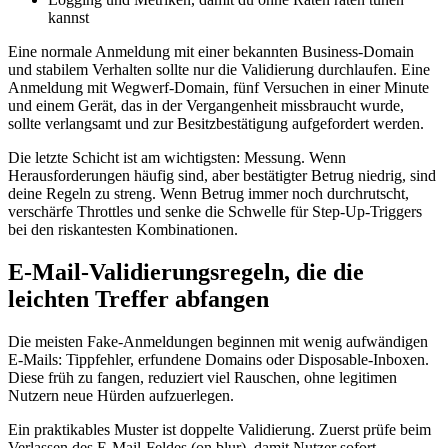
kannst
Eine normale Anmeldung mit einer bekannten Business‑Domain
und stabilem Verhalten sollte nur die Validierung durchlaufen. Eine
Anmeldung mit Wegwerf‑Domain, fünf Versuchen in einer Minute
und einem Gerät, das in der Vergangenheit missbraucht wurde,
sollte verlangsamt und zur Besitzbestätigung aufgefordert werden.
Die letzte Schicht ist am wichtigsten: Messung. Wenn
Herausforderungen häufig sind, aber bestätigter Betrug niedrig, sind
deine Regeln zu streng. Wenn Betrug immer noch durchrutscht,
verschärfe Throttles und senke die Schwelle für Step‑Up‑Triggers
bei den riskantesten Kombinationen.
E‑Mail‑Validierungsregeln, die die
leichten Treffer abfangen
Die meisten Fake‑Anmeldungen beginnen mit wenig aufwändigen
E‑Mails: Tippfehler, erfundene Domains oder Disposable‑Inboxen.
Diese früh zu fangen, reduziert viel Rauschen, ohne legitimen
Nutzern neue Hürden aufzuerlegen.
Ein praktikables Muster ist doppelte Validierung. Zuerst prüfe beim
Verlassen des E‑Mail‑Feldes (on blur), damit Nutzer sofort