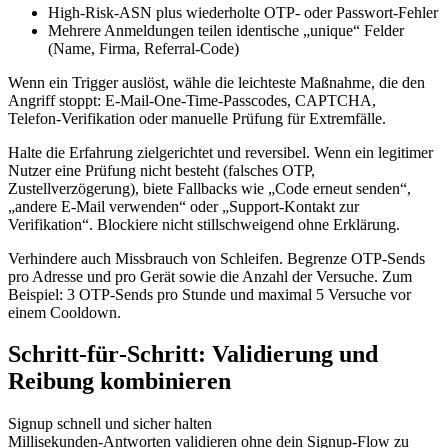
High‑Risk‑ASN plus wiederholte OTP‑ oder Passwort‑Fehler
Mehrere Anmeldungen teilen identische „unique“ Felder
(Name, Firma, Referral‑Code)
Wenn ein Trigger auslöst, wähle die leichteste Maßnahme, die den
Angriff stoppt: E‑Mail‑One‑Time‑Passcodes, CAPTCHA,
Telefon‑Verifikation oder manuelle Prüfung für Extremfälle.
Halte die Erfahrung zielgerichtet und reversibel. Wenn ein legitimer
Nutzer eine Prüfung nicht besteht (falsches OTP,
Zustellverzögerung), biete Fallbacks wie „Code erneut senden“,
„andere E‑Mail verwenden“ oder „Support‑Kontakt zur
Verifikation“. Blockiere nicht stillschweigend ohne Erklärung.
Verhindere auch Missbrauch von Schleifen. Begrenze OTP‑Sends
pro Adresse und pro Gerät sowie die Anzahl der Versuche. Zum
Beispiel: 3 OTP‑Sends pro Stunde und maximal 5 Versuche vor
einem Cooldown.
Schritt‑für‑Schritt: Validierung und
Reibung kombinieren
Signup schnell und sicher halten
Millisekunden‑Antworten validieren ohne dein Signup‑Flow zu