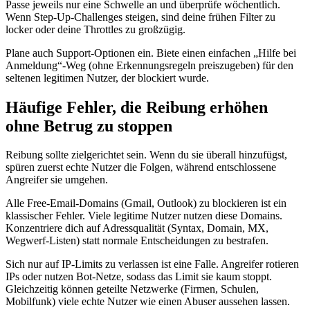
Passe jeweils nur eine Schwelle an und überprüfe wöchentlich.
Wenn Step‑Up‑Challenges steigen, sind deine frühen Filter zu
locker oder deine Throttles zu großzügig.
Plane auch Support‑Optionen ein. Biete einen einfachen „Hilfe bei
Anmeldung“‑Weg (ohne Erkennungsregeln preiszugeben) für den
seltenen legitimen Nutzer, der blockiert wurde.
Häufige Fehler, die Reibung erhöhen
ohne Betrug zu stoppen
Reibung sollte zielgerichtet sein. Wenn du sie überall hinzufügst,
spüren zuerst echte Nutzer die Folgen, während entschlossene
Angreifer sie umgehen.
Alle Free‑Email‑Domains (Gmail, Outlook) zu blockieren ist ein
klassischer Fehler. Viele legitime Nutzer nutzen diese Domains.
Konzentriere dich auf Adressqualität (Syntax, Domain, MX,
Wegwerf‑Listen) statt normale Entscheidungen zu bestrafen.
Sich nur auf IP‑Limits zu verlassen ist eine Falle. Angreifer rotieren
IPs oder nutzen Bot‑Netze, sodass das Limit sie kaum stoppt.
Gleichzeitig können geteilte Netzwerke (Firmen, Schulen,
Mobilfunk) viele echte Nutzer wie einen Abuser aussehen lassen.