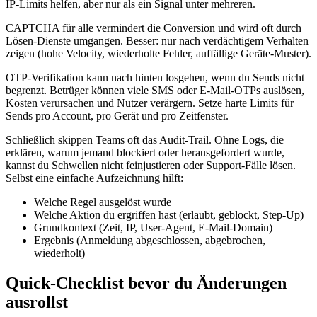
IP‑Limits helfen, aber nur als ein Signal unter mehreren.
CAPTCHA für alle vermindert die Conversion und wird oft durch
Lösen‑Dienste umgangen. Besser: nur nach verdächtigem Verhalten
zeigen (hohe Velocity, wiederholte Fehler, auffällige Geräte‑Muster).
OTP‑Verifikation kann nach hinten losgehen, wenn du Sends nicht
begrenzt. Betrüger können viele SMS oder E‑Mail‑OTPs auslösen,
Kosten verursachen und Nutzer verärgern. Setze harte Limits für
Sends pro Account, pro Gerät und pro Zeitfenster.
Schließlich skippen Teams oft das Audit‑Trail. Ohne Logs, die
erklären, warum jemand blockiert oder herausgefordert wurde,
kannst du Schwellen nicht feinjustieren oder Support‑Fälle lösen.
Selbst eine einfache Aufzeichnung hilft:
Welche Regel ausgelöst wurde
Welche Aktion du ergriffen hast (erlaubt, geblockt, Step‑Up)
Grundkontext (Zeit, IP, User‑Agent, E‑Mail‑Domain)
Ergebnis (Anmeldung abgeschlossen, abgebrochen,
wiederholt)
Quick‑Checklist bevor du Änderungen
ausrollst