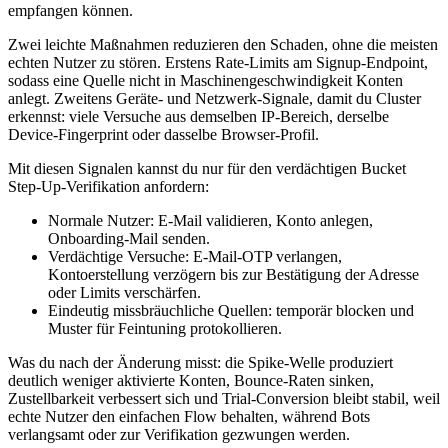
empfangen können.
Zwei leichte Maßnahmen reduzieren den Schaden, ohne die meisten
echten Nutzer zu stören. Erstens Rate‑Limits am Signup‑Endpoint,
sodass eine Quelle nicht in Maschinengeschwindigkeit Konten
anlegt. Zweitens Geräte‑ und Netzwerk‑Signale, damit du Cluster
erkennst: viele Versuche aus demselben IP‑Bereich, derselbe
Device‑Fingerprint oder dasselbe Browser‑Profil.
Mit diesen Signalen kannst du nur für den verdächtigen Bucket
Step‑Up‑Verifikation anfordern:
Normale Nutzer: E‑Mail validieren, Konto anlegen,
Onboarding‑Mail senden.
Verdächtige Versuche: E‑Mail‑OTP verlangen,
Kontoerstellung verzögern bis zur Bestätigung der Adresse
oder Limits verschärfen.
Eindeutig missbräuchliche Quellen: temporär blocken und
Muster für Feintuning protokollieren.
Was du nach der Änderung misst: die Spike‑Welle produziert
deutlich weniger aktivierte Konten, Bounce‑Raten sinken,
Zustellbarkeit verbessert sich und Trial‑Conversion bleibt stabil, weil
echte Nutzer den einfachen Flow behalten, während Bots
verlangsamt oder zur Verifikation gezwungen werden.