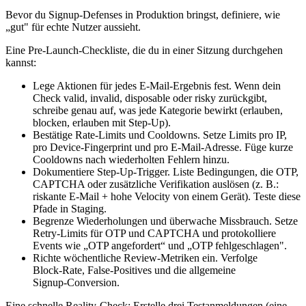
Bevor du Signup‑Defenses in Produktion bringst, definiere, wie
„gut" für echte Nutzer aussieht.
Eine Pre‑Launch‑Checkliste, die du in einer Sitzung durchgehen
kannst:
Lege Aktionen für jedes E‑Mail‑Ergebnis fest. Wenn dein
Check valid, invalid, disposable oder risky zurückgibt,
schreibe genau auf, was jede Kategorie bewirkt (erlauben,
blocken, erlauben mit Step‑Up).
Bestätige Rate‑Limits und Cooldowns. Setze Limits pro IP,
pro Device‑Fingerprint und pro E‑Mail‑Adresse. Füge kurze
Cooldowns nach wiederholten Fehlern hinzu.
Dokumentiere Step‑Up‑Trigger. Liste Bedingungen, die OTP,
CAPTCHA oder zusätzliche Verifikation auslösen (z. B.:
riskante E‑Mail + hohe Velocity von einem Gerät). Teste diese
Pfade in Staging.
Begrenze Wiederholungen und überwache Missbrauch. Setze
Retry‑Limits für OTP und CAPTCHA und protokolliere
Events wie „OTP angefordert“ und „OTP fehlgeschlagen".
Richte wöchentliche Review‑Metriken ein. Verfolge
Block‑Rate, False‑Positives und die allgemeine
Signup‑Conversion.
Eine schnelle Reality‑Check: Erstelle drei Testanmeldungen (eine