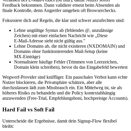
Feedback bekommen. Dann validiere erneut beim Absenden als
finale Kontrolle, denn Angreifer umgehen oft Browserchecks.
Fokussiere dich auf Regeln, die klar und schwer anzufechten sind:
Lehne ungültige Syntax ab (fehlendes @, unzulässige
Zeichen) mit einer einfachen Nachricht wie „Diese
E‑Mail‑Adresse sieht nicht gültig aus."
Lehne Domains ab, die nicht existieren (NXDOMAIN) und
Domains ohne funktionierenden Mail‑Setup (keine
MX‑Einträge)
Normalisiere häufige Fehler (Trimmen von Leerzeichen,
Domain klein schreiben), bevor du das Eingabefeld bewertest
Wegwerf‑Provider sind kniffliger. Ein pauschales Verbot kann echte
Nutzer blockieren, die Privatsphäre schätzen, aber alle
durchzulassen lädt zum Missbrauch ein. Ein Mittelweg ist, sie als
höheres Risiko zu behandeln und die Policy kontextabhängig
anzuwenden (Free‑Trial, Empfehlungsboni, hochpreisige Accounts).
Hard Fail vs Soft Fail
Unterscheide die Ergebnisse, damit dein Signup‑Flow flexibel
bleibt: