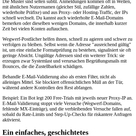
Die Muster sind selten subtil. Anmeldungen kommen oft in Wellen,
mit ähnlichen Nutzernamen (gleicher Stil, zufällige Zahlen,
wiederholte Präfixe) und aus Proxy‑ oder Hosting‑Traffic, der IPs
schnell wechselt. Du kannst auch wiederholte E‑Mail‑Domains
bemerken oder dieselben wenigen Domains, die innerhalb kurzer
Zeit bei vielen Konten auftauchen.
Wegwerf‑Postfächer helfen ihnen, schnell zu agieren und schwer zu
verfolgen zu bleiben. Selbst wenn die Adresse "ausreichend gültig"
ist, um eine einfache Formatprüfung zu bestehen, signalisiert sie oft
geringe Absicht. Ungültige Adressen sind ein weiterer Trick: sie
erzeugen zwar Systemlast und verursachen Begrüßungsmails mit
Bounces, die die Zustellbarkeit schädigen.
Behandle E‑Mail‑Validierung also als ersten Filter, nicht als
alleiniges Mittel. Sie blockiert offensichtlichen Müll an der Tür,
während andere Kontrollen den Rest abfangen.
Beispiel: Ein Bot legt 200 Free‑Trials mit jeweils neuer Proxy‑IP an.
E‑Mail‑Validierung stoppt viele Versuche (Wegwerf‑Domains,
fehlende MX‑Einträge), und die verbleibenden Versuche fallen auf,
sobald du Rate‑Limits und Step‑Up‑Checks für riskantere Anfragen
aktivierst.
Ein einfaches, geschichtetes