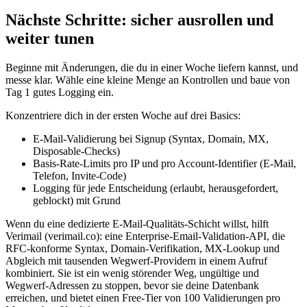
Nächste Schritte: sicher ausrollen und
weiter tunen
Beginne mit Änderungen, die du in einer Woche liefern kannst, und
messe klar. Wähle eine kleine Menge an Kontrollen und baue von
Tag 1 gutes Logging ein.
Konzentriere dich in der ersten Woche auf drei Basics:
E‑Mail‑Validierung bei Signup (Syntax, Domain, MX,
Disposable‑Checks)
Basis‑Rate‑Limits pro IP und pro Account‑Identifier (E‑Mail,
Telefon, Invite‑Code)
Logging für jede Entscheidung (erlaubt, herausgefordert,
geblockt) mit Grund
Wenn du eine dedizierte E‑Mail‑Qualitäts‑Schicht willst, hilft
Verimail (verimail.co): eine Enterprise‑Email‑Validation‑API, die
RFC‑konforme Syntax, Domain‑Verifikation, MX‑Lookup und
Abgleich mit tausenden Wegwerf‑Providern in einem Aufruf
kombiniert. Sie ist ein wenig störender Weg, ungültige und
Wegwerf‑Adressen zu stoppen, bevor sie deine Datenbank
erreichen, und bietet einen Free‑Tier von 100 Validierungen pro