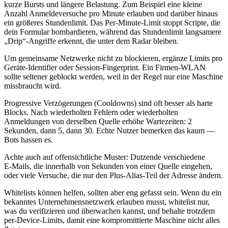
kurze Bursts und längere Belastung. Zum Beispiel eine kleine
Anzahl Anmeldeversuche pro Minute erlauben und darüber hinaus
ein größeres Stundenlimit. Das Per‑Minute‑Limit stoppt Scripte, die
dein Formular bombardieren, während das Stundenlimit langsamere
„Drip“‑Angriffe erkennt, die unter dem Radar bleiben.
Um gemeinsame Netzwerke nicht zu blockieren, ergänze Limits pro
Geräte‑Identifier oder Session‑Fingerprint. Ein Firmen‑WLAN
sollte seltener geblockt werden, weil in der Regel nur eine Maschine
missbraucht wird.
Progressive Verzögerungen (Cooldowns) sind oft besser als harte
Blocks. Nach wiederholten Fehlern oder wiederholten
Anmeldungen von derselben Quelle erhöhe Wartezeiten: 2
Sekunden, dann 5, dann 30. Echte Nutzer bemerken das kaum —
Bots hassen es.
Achte auch auf offensichtliche Muster: Dutzende verschiedene
E‑Mails, die innerhalb von Sekunden von einer Quelle eingehen,
oder viele Versuche, die nur den Plus‑Alias‑Teil der Adresse ändern.
Whitelists können helfen, sollten aber eng gefasst sein. Wenn du ein
bekanntes Unternehmensnetzwerk erlauben musst, whitelist nur,
was du verifizieren und überwachen kannst, und behalte trotzdem
per‑Device‑Limits, damit eine kompromittierte Maschine nicht alles