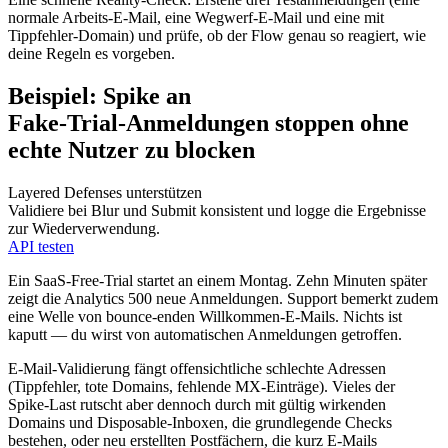
normale Arbeits‑E‑Mail, eine Wegwerf‑E‑Mail und eine mit
Tippfehler‑Domain) und prüfe, ob der Flow genau so reagiert, wie
deine Regeln es vorgeben.
Beispiel: Spike an
Fake‑Trial‑Anmeldungen stoppen ohne
echte Nutzer zu blocken
Layered Defenses unterstützen
Validiere bei Blur und Submit konsistent und logge die Ergebnisse
zur Wiederverwendung.
API testen
Ein SaaS‑Free‑Trial startet an einem Montag. Zehn Minuten später
zeigt die Analytics 500 neue Anmeldungen. Support bemerkt zudem
eine Welle von bounce‑enden Willkommen‑E‑Mails. Nichts ist
kaputt — du wirst von automatischen Anmeldungen getroffen.
E‑Mail‑Validierung fängt offensichtliche schlechte Adressen
(Tippfehler, tote Domains, fehlende MX‑Einträge). Vieles der
Spike‑Last rutscht aber dennoch durch mit gültig wirkenden
Domains und Disposable‑Inboxen, die grundlegende Checks
bestehen, oder neu erstellten Postfächern, die kurz E‑Mails