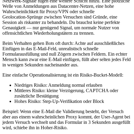
Netzwerk‑Signale fügen eine weitere Schicht hinzu. Eine plötzliche
Welle von Anmeldungen aus Datacenter‑Netzen, eine hohe
Wahrscheinlichkeit für Proxy/VPN oder schnelle
Geolocation‑Sprünge zwischen Versuchen sind Gründe, eine
Session als riskanter zu behandeln. Du brauchst keine perfekte
Genauigkeit — nur genügend Signal, um normale Nutzer von
offensichtlichen Wiederholungstätern zu trennen.
Beim Verhalten gehen Bots oft durch: Achte auf ausschließliches
Einfügen in das E‑Mail‑Feld, unrealistisch schnelle
Formularausfüllung und null Zögern zwischen Feldern. Ein echter
Mensch kann zwar eine E‑Mail einfügen, füllt aber selten jedes Feld
in wenigen Sekunden nacheinander aus.
Eine einfache Operationalisierung ist ein Risiko‑Bucket‑Modell:
Niedriges Risiko: Anmeldung normal erlauben
Mittleres Risiko: kleine Verzögerung, CAPTCHA oder
zusätzliche Bestätigung
Hohes Risiko: Step‑Up‑Verifikation oder Block
Beispiel: Wenn eine E‑Mail die Validierung besteht, der Versuch
aber aus einem wahrscheinlichen Proxy kommt, der User‑Agent bei
jedem Versuch wechselt und das Formular in 3 Sekunden ausgefüllt
wird, schiebe ihn in Hoher‑Risiko.