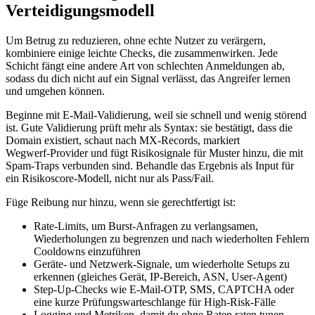
Verteidigungsmodell
Um Betrug zu reduzieren, ohne echte Nutzer zu verärgern,
kombiniere einige leichte Checks, die zusammenwirken. Jede
Schicht fängt eine andere Art von schlechten Anmeldungen ab,
sodass du dich nicht auf ein Signal verlässt, das Angreifer lernen
und umgehen können.
Beginne mit E‑Mail‑Validierung, weil sie schnell und wenig störend
ist. Gute Validierung prüft mehr als Syntax: sie bestätigt, dass die
Domain existiert, schaut nach MX‑Records, markiert
Wegwerf‑Provider und fügt Risikosignale für Muster hinzu, die mit
Spam‑Traps verbunden sind. Behandle das Ergebnis als Input für
ein Risikoscore‑Modell, nicht nur als Pass/Fail.
Füge Reibung nur hinzu, wenn sie gerechtfertigt ist:
Rate‑Limits, um Burst‑Anfragen zu verlangsamen,
Wiederholungen zu begrenzen und nach wiederholten Fehlern
Cooldowns einzuführen
Geräte‑ und Netzwerk‑Signale, um wiederholte Setups zu
erkennen (gleiches Gerät, IP‑Bereich, ASN, User‑Agent)
Step‑Up‑Checks wie E‑Mail‑OTP, SMS, CAPTCHA oder
eine kurze Prüfungswarteschlange für High‑Risk‑Fälle
Logging und Metriken, damit du ohne Raten raten tunen