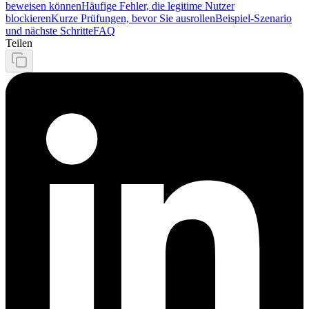
beweisen können
Häufige Fehler, die legitime Nutzer
blockieren
Kurze Prüfungen, bevor Sie ausrollen
Beispiel‑Szenario
und nächste Schritte
FAQ
Teilen