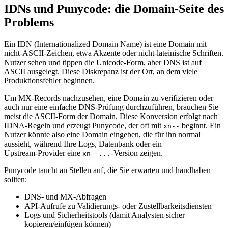
IDNs und Punycode: die Domain‑Seite des
Problems
Ein IDN (Internationalized Domain Name) ist eine Domain mit
nicht‑ASCII‑Zeichen, etwa Akzente oder nicht‑lateinische Schriften.
Nutzer sehen und tippen die Unicode‑Form, aber DNS ist auf
ASCII ausgelegt. Diese Diskrepanz ist der Ort, an dem viele
Produktionsfehler beginnen.
Um MX‑Records nachzusehen, eine Domain zu verifizieren oder
auch nur eine einfache DNS‑Prüfung durchzuführen, brauchen Sie
meist die ASCII‑Form der Domain. Diese Konversion erfolgt nach
IDNA‑Regeln und erzeugt Punycode, der oft mit
beginnt. Ein
xn--
Nutzer könnte also eine Domain eingeben, die für ihn normal
aussieht, während Ihre Logs, Datenbank oder ein
Upstream‑Provider eine
‑Version zeigen.
xn--...
Punycode taucht an Stellen auf, die Sie erwarten und handhaben
sollten:
DNS‑ und MX‑Abfragen
API‑Aufrufe zu Validierungs‑ oder Zustellbarkeitsdiensten
Logs und Sicherheitstools (damit Analysten sicher
kopieren/einfügen können)