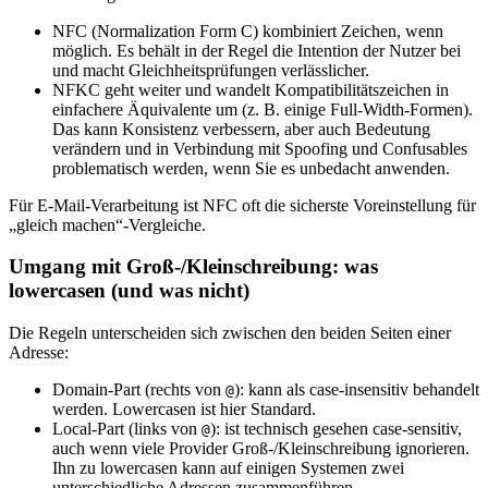
NFC (Normalization Form C) kombiniert Zeichen, wenn
möglich. Es behält in der Regel die Intention der Nutzer bei
und macht Gleichheitsprüfungen verlässlicher.
NFKC geht weiter und wandelt Kompatibilitätszeichen in
einfachere Äquivalente um (z. B. einige Full‑Width‑Formen).
Das kann Konsistenz verbessern, aber auch Bedeutung
verändern und in Verbindung mit Spoofing und Confusables
problematisch werden, wenn Sie es unbedacht anwenden.
Für E‑Mail‑Verarbeitung ist NFC oft die sicherste Voreinstellung für
„gleich machen“‑Vergleiche.
Umgang mit Groß‑/Kleinschreibung: was
lowercasen (und was nicht)
Die Regeln unterscheiden sich zwischen den beiden Seiten einer
Adresse:
Domain‑Part (rechts von
): kann als case‑insensitiv behandelt
@
werden. Lowercasen ist hier Standard.
Local‑Part (links von
): ist technisch gesehen case‑sensitiv,
@
auch wenn viele Provider Groß‑/Kleinschreibung ignorieren.
Ihn zu lowercasen kann auf einigen Systemen zwei
unterschiedliche Adressen zusammenführen.