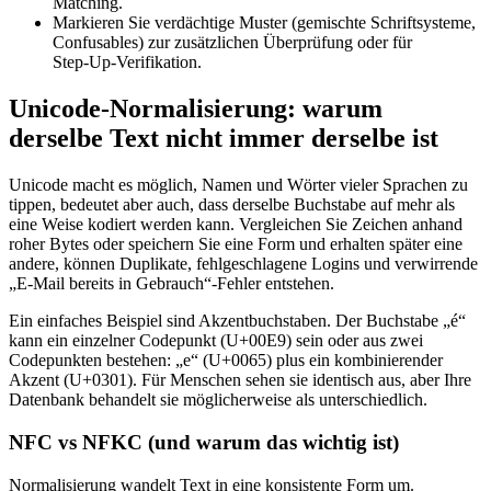
Matching.
Markieren Sie verdächtige Muster (gemischte Schriftsysteme,
Confusables) zur zusätzlichen Überprüfung oder für
Step‑Up‑Verifikation.
Unicode‑Normalisierung: warum
derselbe Text nicht immer derselbe ist
Unicode macht es möglich, Namen und Wörter vieler Sprachen zu
tippen, bedeutet aber auch, dass derselbe Buchstabe auf mehr als
eine Weise kodiert werden kann. Vergleichen Sie Zeichen anhand
roher Bytes oder speichern Sie eine Form und erhalten später eine
andere, können Duplikate, fehlgeschlagene Logins und verwirrende
„E‑Mail bereits in Gebrauch“‑Fehler entstehen.
Ein einfaches Beispiel sind Akzentbuchstaben. Der Buchstabe „é“
kann ein einzelner Codepunkt (U+00E9) sein oder aus zwei
Codepunkten bestehen: „e“ (U+0065) plus ein kombinierender
Akzent (U+0301). Für Menschen sehen sie identisch aus, aber Ihre
Datenbank behandelt sie möglicherweise als unterschiedlich.
NFC vs NFKC (und warum das wichtig ist)
Normalisierung wandelt Text in eine konsistente Form um.