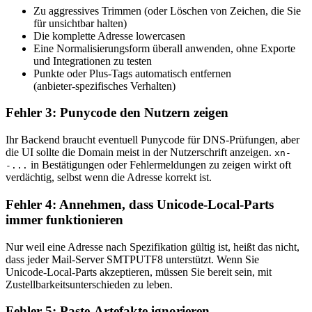
Zu aggressives Trimmen (oder Löschen von Zeichen, die Sie
für unsichtbar halten)
Die komplette Adresse lowercasen
Eine Normalisierungsform überall anwenden, ohne Exporte
und Integrationen zu testen
Punkte oder Plus‑Tags automatisch entfernen
(anbieter‑spezifisches Verhalten)
Fehler 3: Punycode den Nutzern zeigen
Ihr Backend braucht eventuell Punycode für DNS‑Prüfungen, aber
die UI sollte die Domain meist in der Nutzerschrift anzeigen.
xn-
in Bestätigungen oder Fehlermeldungen zu zeigen wirkt oft
-...
verdächtig, selbst wenn die Adresse korrekt ist.
Fehler 4: Annehmen, dass Unicode‑Local‑Parts
immer funktionieren
Nur weil eine Adresse nach Spezifikation gültig ist, heißt das nicht,
dass jeder Mail‑Server SMTPUTF8 unterstützt. Wenn Sie
Unicode‑Local‑Parts akzeptieren, müssen Sie bereit sein, mit
Zustellbarkeitsunterschieden zu leben.
Fehler 5: Paste‑Artefakte ignorieren