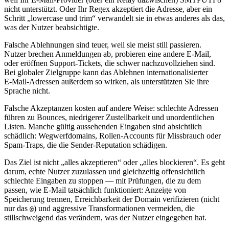
nicht unterstützt. Oder Ihr Regex akzeptiert die Adresse, aber ein
Schritt „lowercase und trim“ verwandelt sie in etwas anderes als das,
was der Nutzer beabsichtigte.
Falsche Ablehnungen sind teuer, weil sie meist still passieren.
Nutzer brechen Anmeldungen ab, probieren eine andere E‑Mail,
oder eröffnen Support‑Tickets, die schwer nachzuvollziehen sind.
Bei globaler Zielgruppe kann das Ablehnen internationalisierter
E‑Mail‑Adressen außerdem so wirken, als unterstützten Sie ihre
Sprache nicht.
Falsche Akzeptanzen kosten auf andere Weise: schlechte Adressen
führen zu Bounces, niedrigerer Zustellbarkeit und unordentlichen
Listen. Manche gültig aussehenden Eingaben sind absichtlich
schädlich: Wegwerfdomains, Rollen‑Accounts für Missbrauch oder
Spam‑Traps, die die Sender‑Reputation schädigen.
Das Ziel ist nicht „alles akzeptieren“ oder „alles blockieren“. Es geht
darum, echte Nutzer zuzulassen und gleichzeitig offensichtlich
schlechte Eingaben zu stoppen — mit Prüfungen, die zu dem
passen, wie E‑Mail tatsächlich funktioniert: Anzeige von
Speicherung trennen, Erreichbarkeit der Domain verifizieren (nicht
nur das
) und aggressive Transformationen vermeiden, die
@
stillschweigend das verändern, was der Nutzer eingegeben hat.