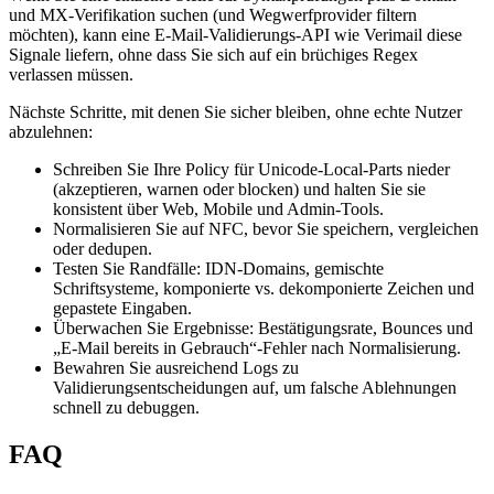
und MX‑Verifikation suchen (und Wegwerfprovider filtern
möchten), kann eine E‑Mail‑Validierungs‑API wie Verimail diese
Signale liefern, ohne dass Sie sich auf ein brüchiges Regex
verlassen müssen.
Nächste Schritte, mit denen Sie sicher bleiben, ohne echte Nutzer
abzulehnen:
Schreiben Sie Ihre Policy für Unicode‑Local‑Parts nieder
(akzeptieren, warnen oder blocken) und halten Sie sie
konsistent über Web, Mobile und Admin‑Tools.
Normalisieren Sie auf NFC, bevor Sie speichern, vergleichen
oder dedupen.
Testen Sie Randfälle: IDN‑Domains, gemischte
Schriftsysteme, komponierte vs. dekomponierte Zeichen und
gepastete Eingaben.
Überwachen Sie Ergebnisse: Bestätigungsrate, Bounces und
„E‑Mail bereits in Gebrauch“‑Fehler nach Normalisierung.
Bewahren Sie ausreichend Logs zu
Validierungsentscheidungen auf, um falsche Ablehnungen
schnell zu debuggen.
FAQ