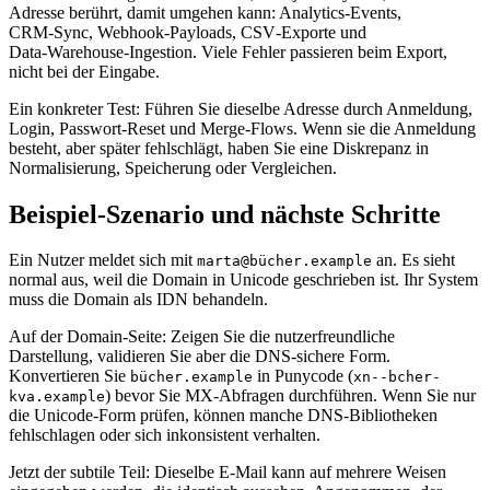
Adresse berührt, damit umgehen kann: Analytics‑Events,
CRM‑Sync, Webhook‑Payloads, CSV‑Exporte und
Data‑Warehouse‑Ingestion. Viele Fehler passieren beim Export,
nicht bei der Eingabe.
Ein konkreter Test: Führen Sie dieselbe Adresse durch Anmeldung,
Login, Passwort‑Reset und Merge‑Flows. Wenn sie die Anmeldung
besteht, aber später fehlschlägt, haben Sie eine Diskrepanz in
Normalisierung, Speicherung oder Vergleichen.
Beispiel‑Szenario und nächste Schritte
Ein Nutzer meldet sich mit
an. Es sieht
marta@bücher.example
normal aus, weil die Domain in Unicode geschrieben ist. Ihr System
muss die Domain als IDN behandeln.
Auf der Domain‑Seite: Zeigen Sie die nutzerfreundliche
Darstellung, validieren Sie aber die DNS‑sichere Form.
Konvertieren Sie
in Punycode (
bücher.example
xn--bcher-
) bevor Sie MX‑Abfragen durchführen. Wenn Sie nur
kva.example
die Unicode‑Form prüfen, können manche DNS‑Bibliotheken
fehlschlagen oder sich inkonsistent verhalten.
Jetzt der subtile Teil: Dieselbe E‑Mail kann auf mehrere Weisen