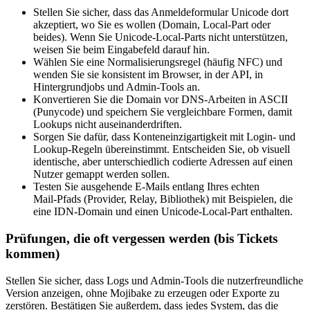
Stellen Sie sicher, dass das Anmeldeformular Unicode dort
akzeptiert, wo Sie es wollen (Domain, Local‑Part oder
beides). Wenn Sie Unicode‑Local‑Parts nicht unterstützen,
weisen Sie beim Eingabefeld darauf hin.
Wählen Sie eine Normalisierungsregel (häufig NFC) und
wenden Sie sie konsistent im Browser, in der API, in
Hintergrundjobs und Admin‑Tools an.
Konvertieren Sie die Domain vor DNS‑Arbeiten in ASCII
(Punycode) und speichern Sie vergleichbare Formen, damit
Lookups nicht auseinanderdriften.
Sorgen Sie dafür, dass Konteneinzigartigkeit mit Login‑ und
Lookup‑Regeln übereinstimmt. Entscheiden Sie, ob visuell
identische, aber unterschiedlich codierte Adressen auf einen
Nutzer gemappt werden sollen.
Testen Sie ausgehende E‑Mails entlang Ihres echten
Mail‑Pfads (Provider, Relay, Bibliothek) mit Beispielen, die
eine IDN‑Domain und einen Unicode‑Local‑Part enthalten.
Prüfungen, die oft vergessen werden (bis Tickets
kommen)
Stellen Sie sicher, dass Logs und Admin‑Tools die nutzerfreundliche
Version anzeigen, ohne Mojibake zu erzeugen oder Exporte zu
zerstören. Bestätigen Sie außerdem, dass jedes System, das die