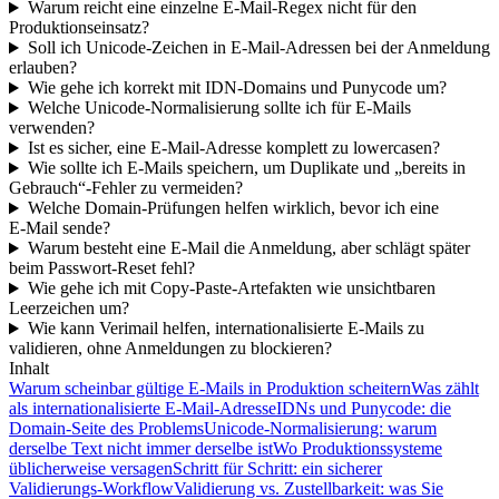
Warum reicht eine einzelne E‑Mail‑Regex nicht für den
Produktionseinsatz?
Soll ich Unicode‑Zeichen in E‑Mail‑Adressen bei der Anmeldung
erlauben?
Wie gehe ich korrekt mit IDN‑Domains und Punycode um?
Welche Unicode‑Normalisierung sollte ich für E‑Mails
verwenden?
Ist es sicher, eine E‑Mail‑Adresse komplett zu lowercasen?
Wie sollte ich E‑Mails speichern, um Duplikate und „bereits in
Gebrauch“-Fehler zu vermeiden?
Welche Domain‑Prüfungen helfen wirklich, bevor ich eine
E‑Mail sende?
Warum besteht eine E‑Mail die Anmeldung, aber schlägt später
beim Passwort‑Reset fehl?
Wie gehe ich mit Copy‑Paste‑Artefakten wie unsichtbaren
Leerzeichen um?
Wie kann Verimail helfen, internationalisierte E‑Mails zu
validieren, ohne Anmeldungen zu blockieren?
Inhalt
Warum scheinbar gültige E‑Mails in Produktion scheitern
Was zählt
als internationalisierte E‑Mail‑Adresse
IDNs und Punycode: die
Domain‑Seite des Problems
Unicode‑Normalisierung: warum
derselbe Text nicht immer derselbe ist
Wo Produktionssysteme
üblicherweise versagen
Schritt für Schritt: ein sicherer
Validierungs‑Workflow
Validierung vs. Zustellbarkeit: was Sie