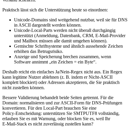
Praktisch lässt sich die Unterstützung heute so einordnen:
Unicode‑Domains sind weitgehend nutzbar, weil sie für DNS
in ASCII dargestellt werden können.
Unicode‑Local‑Parts werden nicht überall durchgängig
unterstützt (Anmeldung, Datenbank, CRM, E‑Mail‑Provider
und Mailbox müssen alle damit umgehen können).
Gemischte Schriftsysteme und ähnlich aussehende Zeichen
erhöhen das Betrugsrisiko.
Anzeige und Speicherung brechen zusammen, wenn
Software annimmt „ein Zeichen = ein Byte“.
Deshalb reicht ein einfaches Ja/Nein‑Regex nicht aus. Ein Regex
kann legitime Nutzer ablehnen (z. B. indem er Nicht‑ASCII
komplett blockiert) oder Adressen akzeptieren, die Sie praktisch
nicht zustellen können.
Bessere Validierung behandelt beide Seiten getrennt. Für die
Domain: normalisieren und zur ASCII‑Form für DNS‑Prüfungen
konvertieren. Für den Local‑Part brauchen Sie eine
Policy‑Entscheidung: unterstützen Sie SMTPUTF8 vollständig,
erlauben Sie es mit Warnung, oder blocken Sie es, weil Ihr
E‑Mail‑Stack es nicht zuverlässig zustellen kann?