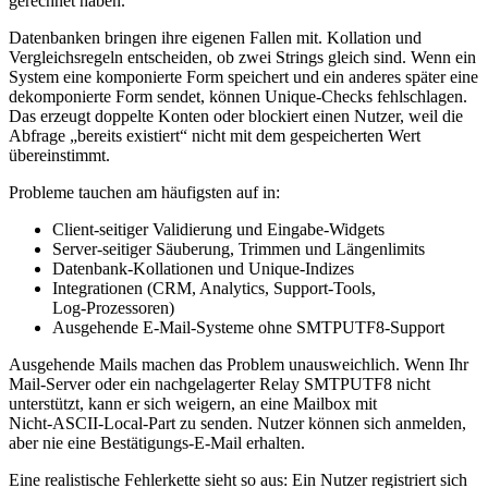
gerechnet haben.
Datenbanken bringen ihre eigenen Fallen mit. Kollation und
Vergleichsregeln entscheiden, ob zwei Strings gleich sind. Wenn ein
System eine komponierte Form speichert und ein anderes später eine
dekomponierte Form sendet, können Unique‑Checks fehlschlagen.
Das erzeugt doppelte Konten oder blockiert einen Nutzer, weil die
Abfrage „bereits existiert“ nicht mit dem gespeicherten Wert
übereinstimmt.
Probleme tauchen am häufigsten auf in:
Client‑seitiger Validierung und Eingabe‑Widgets
Server‑seitiger Säuberung, Trimmen und Längenlimits
Datenbank‑Kollationen und Unique‑Indizes
Integrationen (CRM, Analytics, Support‑Tools,
Log‑Prozessoren)
Ausgehende E‑Mail‑Systeme ohne SMTPUTF8‑Support
Ausgehende Mails machen das Problem unausweichlich. Wenn Ihr
Mail‑Server oder ein nachgelagerter Relay SMTPUTF8 nicht
unterstützt, kann er sich weigern, an eine Mailbox mit
Nicht‑ASCII‑Local‑Part zu senden. Nutzer können sich anmelden,
aber nie eine Bestätigungs‑E‑Mail erhalten.
Eine realistische Fehlerkette sieht so aus: Ein Nutzer registriert sich