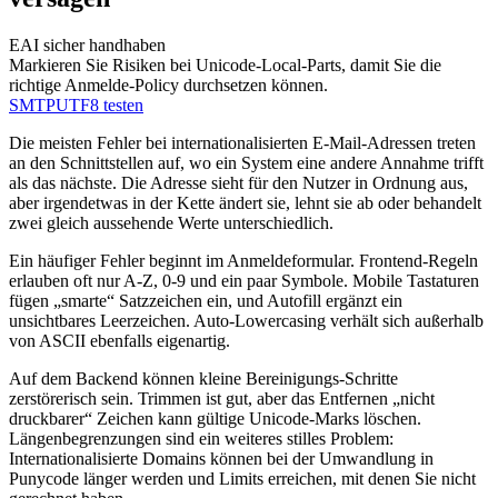
EAI sicher handhaben
Markieren Sie Risiken bei Unicode‑Local‑Parts, damit Sie die
richtige Anmelde‑Policy durchsetzen können.
SMTPUTF8 testen
Die meisten Fehler bei internationalisierten E‑Mail‑Adressen treten
an den Schnittstellen auf, wo ein System eine andere Annahme trifft
als das nächste. Die Adresse sieht für den Nutzer in Ordnung aus,
aber irgendetwas in der Kette ändert sie, lehnt sie ab oder behandelt
zwei gleich aussehende Werte unterschiedlich.
Ein häufiger Fehler beginnt im Anmeldeformular. Frontend‑Regeln
erlauben oft nur A‑Z, 0‑9 und ein paar Symbole. Mobile Tastaturen
fügen „smarte“ Satzzeichen ein, und Autofill ergänzt ein
unsichtbares Leerzeichen. Auto‑Lowercasing verhält sich außerhalb
von ASCII ebenfalls eigenartig.
Auf dem Backend können kleine Bereinigungs‑Schritte
zerstörerisch sein. Trimmen ist gut, aber das Entfernen „nicht
druckbarer“ Zeichen kann gültige Unicode‑Marks löschen.
Längenbegrenzungen sind ein weiteres stilles Problem:
Internationalisierte Domains können bei der Umwandlung in
Punycode länger werden und Limits erreichen, mit denen Sie nicht