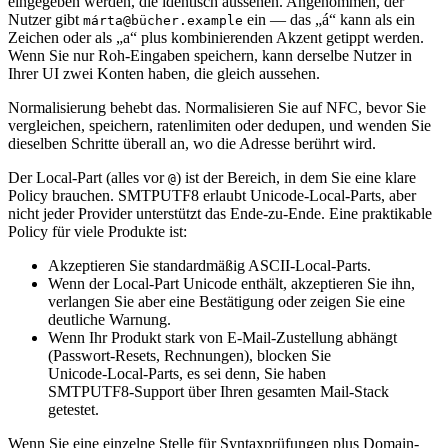
eingegeben werden, die identisch aussehen. Angenommen, der
Nutzer gibt
ein — das „á“ kann als ein
márta@bücher.example
Zeichen oder als „a“ plus kombinierenden Akzent getippt werden.
Wenn Sie nur Roh‑Eingaben speichern, kann derselbe Nutzer in
Ihrer UI zwei Konten haben, die gleich aussehen.
Normalisierung behebt das. Normalisieren Sie auf NFC, bevor Sie
vergleichen, speichern, ratenlimiten oder dedupen, und wenden Sie
dieselben Schritte überall an, wo die Adresse berührt wird.
Der Local‑Part (alles vor
) ist der Bereich, in dem Sie eine klare
@
Policy brauchen. SMTPUTF8 erlaubt Unicode‑Local‑Parts, aber
nicht jeder Provider unterstützt das Ende‑zu‑Ende. Eine praktikable
Policy für viele Produkte ist:
Akzeptieren Sie standardmäßig ASCII‑Local‑Parts.
Wenn der Local‑Part Unicode enthält, akzeptieren Sie ihn,
verlangen Sie aber eine Bestätigung oder zeigen Sie eine
deutliche Warnung.
Wenn Ihr Produkt stark von E‑Mail‑Zustellung abhängt
(Passwort‑Resets, Rechnungen), blocken Sie
Unicode‑Local‑Parts, es sei denn, Sie haben
SMTPUTF8‑Support über Ihren gesamten Mail‑Stack
getestet.
Wenn Sie eine einzelne Stelle für Syntaxprüfungen plus Domain‑