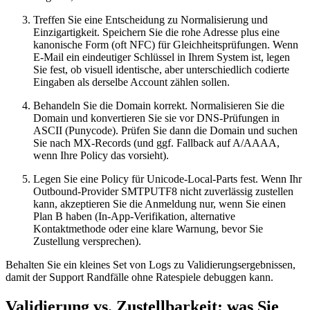
Treffen Sie eine Entscheidung zu Normalisierung und
Einzigartigkeit. Speichern Sie die rohe Adresse plus eine
kanonische Form (oft NFC) für Gleichheitsprüfungen. Wenn
E‑Mail ein eindeutiger Schlüssel in Ihrem System ist, legen
Sie fest, ob visuell identische, aber unterschiedlich codierte
Eingaben als derselbe Account zählen sollen.
Behandeln Sie die Domain korrekt. Normalisieren Sie die
Domain und konvertieren Sie sie vor DNS‑Prüfungen in
ASCII (Punycode). Prüfen Sie dann die Domain und suchen
Sie nach MX‑Records (und ggf. Fallback auf A/AAAA,
wenn Ihre Policy das vorsieht).
Legen Sie eine Policy für Unicode‑Local‑Parts fest. Wenn Ihr
Outbound‑Provider SMTPUTF8 nicht zuverlässig zustellen
kann, akzeptieren Sie die Anmeldung nur, wenn Sie einen
Plan B haben (In‑App‑Verifikation, alternative
Kontaktmethode oder eine klare Warnung, bevor Sie
Zustellung versprechen).
Behalten Sie ein kleines Set von Logs zu Validierungsergebnissen,
damit der Support Randfälle ohne Ratespiele debuggen kann.
Validierung vs. Zustellbarkeit: was Sie