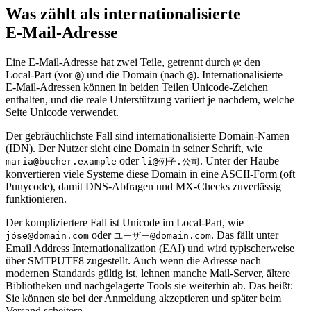
Was zählt als internationalisierte
E‑Mail‑Adresse
Eine E‑Mail‑Adresse hat zwei Teile, getrennt durch
: den
@
Local‑Part (vor
) und die Domain (nach
). Internationalisierte
@
@
E‑Mail‑Adressen können in beiden Teilen Unicode‑Zeichen
enthalten, und die reale Unterstützung variiert je nachdem, welche
Seite Unicode verwendet.
Der gebräuchlichste Fall sind internationalisierte Domain‑Namen
(IDN). Der Nutzer sieht eine Domain in seiner Schrift, wie
oder
. Unter der Haube
maria@bücher.example
li@例子.公司
konvertieren viele Systeme diese Domain in eine ASCII‑Form (oft
Punycode), damit DNS‑Abfragen und MX‑Checks zuverlässig
funktionieren.
Der kompliziertere Fall ist Unicode im Local‑Part, wie
oder
. Das fällt unter
jó
se@domain.com
ユーザー@domain.com
Email Address Internationalization (EAI) und wird typischerweise
über SMTPUTF8 zugestellt. Auch wenn die Adresse nach
modernen Standards gültig ist, lehnen manche Mail‑Server, ältere
Bibliotheken und nachgelagerte Tools sie weiterhin ab. Das heißt:
Sie können sie bei der Anmeldung akzeptieren und später beim
Versand scheitern.