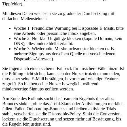
Tippfehler).
Mit diesen Daten wechseln sie zu gradueller Durchsetzung mit
einfachen Meilensteinen:
Woche 1: Freundliche Warnung bei Disposable‑E‑Mails, bitte
eine Arbeits‑ oder persönliche Inbox angeben.
Woche 2: Nur klar Ungültige blocken (kaputte Domain, kein
DNS), alles andere bleibt erlaubt.
Woche 3: Wiederholte Missbrauchsmuster blocken (z. B.
mehrere Signups aus derselben Quelle mit verschiedenen
Disposable‑Adressen).
Sie fügen auch einen sicheren Fallback für unsichere Fälle hinzu. Ist
die Prüfung nicht sicher, kann sich der Nutzer trotzdem anmelden,
muss aber seine E‑Mail bestätigen, bevor er auf wichtige Features
zugreift. So bleiben echte Nutzer beweglich, während
minderwertige Signups gefiltert werden.
Am Ende des Rollouts sucht das Team ein Ergebnis über alles:
Bounces sinken, ohne dass Trial‑Starts oder Aktivierungen merklich
fallen. Fallen Onboarding‑Bounces und bleiben aktivierte Trials
stabil, verschärfen sie die Disposable‑Policy. Sinkt die Conversion,
lockern sie die Durchsetzung und setzen mehr auf Bestätigung, bis
die Regeln feinjustiert sind.