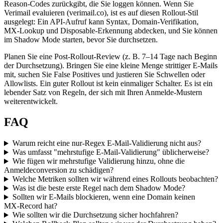
Reason‑Codes zurückgibt, die Sie loggen können. Wenn Sie
Verimail evaluieren (verimail.co), ist es auf diesen Rollout‑Stil
ausgelegt: Ein API‑Aufruf kann Syntax, Domain‑Verifikation,
MX‑Lookup und Disposable‑Erkennung abdecken, und Sie können
im Shadow Mode starten, bevor Sie durchsetzen.
Planen Sie eine Post‑Rollout‑Review (z. B. 7–14 Tage nach Beginn
der Durchsetzung). Bringen Sie eine kleine Menge strittiger E‑Mails
mit, suchen Sie False Positives und justieren Sie Schwellen oder
Allowlists. Ein guter Rollout ist kein einmaliger Schalter. Es ist ein
lebender Satz von Regeln, der sich mit Ihren Anmelde‑Mustern
weiterentwickelt.
FAQ
Warum reicht eine nur-Regex E-Mail-Validierung nicht aus?
Was umfasst "mehrstufige E-Mail-Validierung" üblicherweise?
Wie fügen wir mehrstufige Validierung hinzu, ohne die
Anmeldeconversion zu schädigen?
Welche Metriken sollten wir während eines Rollouts beobachten?
Was ist die beste erste Regel nach dem Shadow Mode?
Sollten wir E‑Mails blockieren, wenn eine Domain keinen
MX‑Record hat?
Wie sollten wir die Durchsetzung sicher hochfahren?