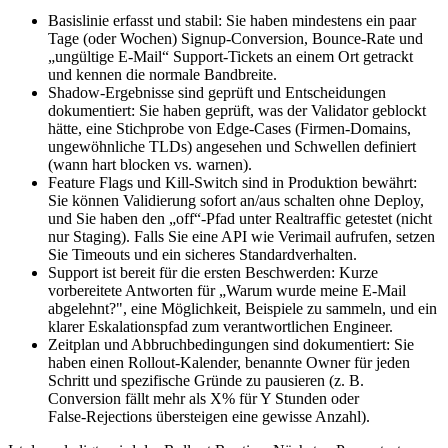
Basislinie erfasst und stabil: Sie haben mindestens ein paar
Tage (oder Wochen) Signup‑Conversion, Bounce‑Rate und
„ungültige E‑Mail“ Support‑Tickets an einem Ort getrackt
und kennen die normale Bandbreite.
Shadow‑Ergebnisse sind geprüft und Entscheidungen
dokumentiert: Sie haben geprüft, was der Validator geblockt
hätte, eine Stichprobe von Edge‑Cases (Firmen‑Domains,
ungewöhnliche TLDs) angesehen und Schwellen definiert
(wann hart blocken vs. warnen).
Feature Flags und Kill‑Switch sind in Produktion bewährt:
Sie können Validierung sofort an/aus schalten ohne Deploy,
und Sie haben den „off“‑Pfad unter Realtraffic getestet (nicht
nur Staging). Falls Sie eine API wie Verimail aufrufen, setzen
Sie Timeouts und ein sicheres Standardverhalten.
Support ist bereit für die ersten Beschwerden: Kurze
vorbereitete Antworten für „Warum wurde meine E‑Mail
abgelehnt?", eine Möglichkeit, Beispiele zu sammeln, und ein
klarer Eskalationspfad zum verantwortlichen Engineer.
Zeitplan und Abbruchbedingungen sind dokumentiert: Sie
haben einen Rollout‑Kalender, benannte Owner für jeden
Schritt und spezifische Gründe zu pausieren (z. B.
Conversion fällt mehr als X% für Y Stunden oder
False‑Rejections übersteigen eine gewisse Anzahl).