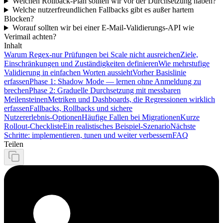
Welchen Rollback‑Plan sollten wir vor der Durchsetzung haben?
Welche nutzerfreundlichen Fallbacks gibt es außer hartem
Blocken?
Worauf sollten wir bei einer E‑Mail‑Validierungs‑API wie
Verimail achten?
Inhalt
Warum Regex‑nur Prüfungen bei Scale nicht ausreichen
Ziele,
Einschränkungen und Zuständigkeiten definieren
Wie mehrstufige
Validierung in einfachen Worten aussieht
Vorher Basislinie
erfassen
Phase 1: Shadow Mode — lernen ohne Anmeldung zu
brechen
Phase 2: Graduelle Durchsetzung mit messbaren
Meilensteinen
Metriken und Dashboards, die Regressionen wirklich
erfassen
Fallbacks, Rollbacks und sichere
Nutzererlebnis‑Optionen
Häufige Fallen bei Migrationen
Kurze
Rollout‑Checkliste
Ein realistisches Beispiel‑Szenario
Nächste
Schritte: implementieren, tunen und weiter verbessern
FAQ
Teilen