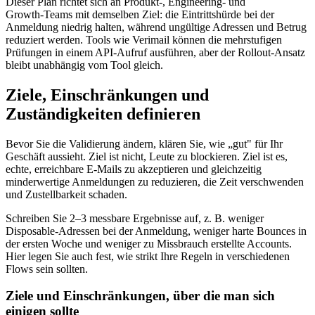
Dieser Plan richtet sich an Produkt-, Engineering‑ und
Growth‑Teams mit demselben Ziel: die Eintrittshürde bei der
Anmeldung niedrig halten, während ungültige Adressen und Betrug
reduziert werden. Tools wie Verimail können die mehrstufigen
Prüfungen in einem API‑Aufruf ausführen, aber der Rollout‑Ansatz
bleibt unabhängig vom Tool gleich.
Ziele, Einschränkungen und
Zuständigkeiten definieren
Bevor Sie die Validierung ändern, klären Sie, wie „gut" für Ihr
Geschäft aussieht. Ziel ist nicht, Leute zu blockieren. Ziel ist es,
echte, erreichbare E‑Mails zu akzeptieren und gleichzeitig
minderwertige Anmeldungen zu reduzieren, die Zeit verschwenden
und Zustellbarkeit schaden.
Schreiben Sie 2–3 messbare Ergebnisse auf, z. B. weniger
Disposable‑Adressen bei der Anmeldung, weniger harte Bounces in
der ersten Woche und weniger zu Missbrauch erstellte Accounts.
Hier legen Sie auch fest, wie strikt Ihre Regeln in verschiedenen
Flows sein sollten.
Ziele und Einschränkungen, über die man sich
einigen sollte