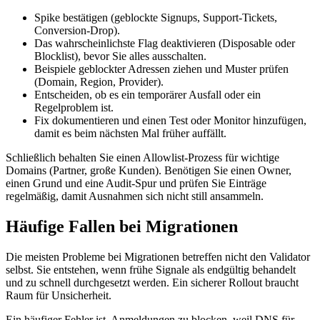
Spike bestätigen (geblockte Signups, Support‑Tickets,
Conversion‑Drop).
Das wahrscheinlichste Flag deaktivieren (Disposable oder
Blocklist), bevor Sie alles ausschalten.
Beispiele geblockter Adressen ziehen und Muster prüfen
(Domain, Region, Provider).
Entscheiden, ob es ein temporärer Ausfall oder ein
Regelproblem ist.
Fix dokumentieren und einen Test oder Monitor hinzufügen,
damit es beim nächsten Mal früher auffällt.
Schließlich behalten Sie einen Allowlist‑Prozess für wichtige
Domains (Partner, große Kunden). Benötigen Sie einen Owner,
einen Grund und eine Audit‑Spur und prüfen Sie Einträge
regelmäßig, damit Ausnahmen sich nicht still ansammeln.
Häufige Fallen bei Migrationen
Die meisten Probleme bei Migrationen betreffen nicht den Validator
selbst. Sie entstehen, wenn frühe Signale als endgültig behandelt
und zu schnell durchgesetzt werden. Ein sicherer Rollout braucht
Raum für Unsicherheit.
Ein häufiger Fehler ist, Anmeldungen zu blocken, weil DNS für