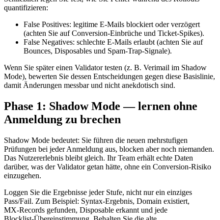
quantifizieren:
False Positives: legitime E‑Mails blockiert oder verzögert
(achten Sie auf Conversion‑Einbrüche und Ticket‑Spikes).
False Negatives: schlechte E‑Mails erlaubt (achten Sie auf
Bounces, Disposables und Spam‑Trap‑Signale).
Wenn Sie später einen Validator testen (z. B. Verimail im Shadow
Mode), bewerten Sie dessen Entscheidungen gegen diese Basislinie,
damit Änderungen messbar und nicht anekdotisch sind.
Phase 1: Shadow Mode — lernen ohne
Anmeldung zu brechen
Shadow Mode bedeutet: Sie führen die neuen mehrstufigen
Prüfungen bei jeder Anmeldung aus, blocken aber noch niemanden.
Das Nutzererlebnis bleibt gleich. Ihr Team erhält echte Daten
darüber, was der Validator getan hätte, ohne ein Conversion‑Risiko
einzugehen.
Loggen Sie die Ergebnisse jeder Stufe, nicht nur ein einziges
Pass/Fail. Zum Beispiel: Syntax‑Ergebnis, Domain existiert,
MX‑Records gefunden, Disposable erkannt und jede
Blocklist‑Übereinstimmung. Behalten Sie die alte