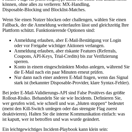
können, ohne alles zu verlieren: MX‑Handling,
Disposable‑Blocking und Blocklist‑Matches.
Wenn Sie einen Nutzer blocken oder challengen, wählen Sie einen
Fallback, der die Anmeldung weiterlaufen lässt und gleichzeitig Ihre
Plattform schützt. Funktionierende Optionen sind:
Anmeldung erlauben, aber E‑Mail‑Bestätigung vor Login
oder vor Freigabe wichtiger Aktionen verlangen.
Anmeldung erlauben, aber riskante Features (Referrals,
Coupons, API‑Keys, Trial‑Credits) bis zur Verifizierung
sperren.
Konto in einem eingeschränkten Modus anlegen, während Sie
die E‑Mail nach ein paar Minuten erneut prüfen.
Nur dann nach einer anderen E‑Mail fragen, wenn das Signal
stark ist (bekannter Disposable‑Provider, klare Syntax‑Fehler).
Bei jeder E‑Mail‑Validierungs‑API sind False Positives das größte
Rollout‑Risiko. Behandeln Sie sie wie Incidents. Definieren Sie,
wer gerufen wird, wie schnell und was „bluten stoppen“ bedeutet
(meist den Kill‑Switch umlegen oder das strengste Flag zuerst
deaktivieren). Halten Sie die interne Kommunikation einfach: was
ist kaputt, wer ist betroffen und was wurde geändert.
Ein leichtgewichtiges Incident‑Playbook kann klein sein: