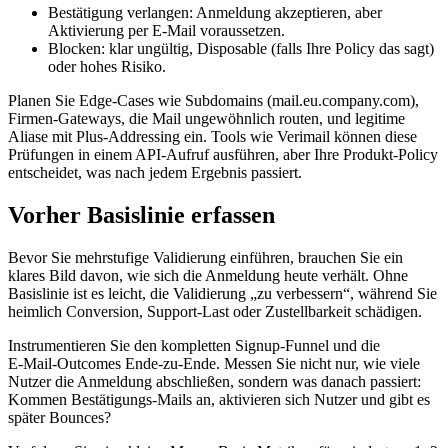
Bestätigung verlangen: Anmeldung akzeptieren, aber
Aktivierung per E‑Mail voraussetzen.
Blocken: klar ungültig, Disposable (falls Ihre Policy das sagt)
oder hohes Risiko.
Planen Sie Edge‑Cases wie Subdomains (mail.eu.company.com),
Firmen‑Gateways, die Mail ungewöhnlich routen, und legitime
Aliase mit Plus‑Addressing ein. Tools wie Verimail können diese
Prüfungen in einem API‑Aufruf ausführen, aber Ihre Produkt‑Policy
entscheidet, was nach jedem Ergebnis passiert.
Vorher Basislinie erfassen
Bevor Sie mehrstufige Validierung einführen, brauchen Sie ein
klares Bild davon, wie sich die Anmeldung heute verhält. Ohne
Basislinie ist es leicht, die Validierung „zu verbessern“, während Sie
heimlich Conversion, Support‑Last oder Zustellbarkeit schädigen.
Instrumentieren Sie den kompletten Signup‑Funnel und die
E‑Mail‑Outcomes Ende‑zu‑Ende. Messen Sie nicht nur, wie viele
Nutzer die Anmeldung abschließen, sondern was danach passiert:
Kommen Bestätigungs‑Mails an, aktivieren sich Nutzer und gibt es
später Bounces?