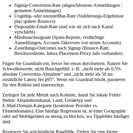
Signup‑Conversion‑Rate (abgeschlossene Anmeldungen /
gestartete Anmeldungen)
Ungültig‑ oder unzustellbar‑Rate (Validierungs‑Ergebnisse
plus spätere Bounces)
Disposable‑Email‑Rate (und wie sie sich nach Kanal
verschiebt)
Missbrauchssignale (Spam‑Reports, verdächtige
Anmeldungen, Account‑Takeovers von neuen Accounts)
Zustellungs‑Outcomes nach Signup (Bounce‑Rate,
Beschwerderate, Inbox‑Placement‑Proxy falls vorhanden)
Fügen Sie Guardrails ein, bevor Sie etwas durchsetzen. Nutzen Sie
Schwellenwerte, nicht Bauchgefühl: z. B. „nicht mehr als 0,5%
absolute Conversion‑Abnahme“ und „nicht mehr als 50 ms
zusätzliche Latenz bei p95“. Wenn ein Guardrail bricht, pausieren
Sie den Rollout und untersuchen.
Zerlegen Sie jede Metrik nach Kohorte, damit Sie lokale Fehler
finden: Akquisitionskanal, Land, Gerätetyp und
E‑Mail‑Domain‑Kategorie (kostenlose Provider vs.
Firmendomains). Eine häufige Regression ist, in einer Geographie
oder auf Mobilgeräten zu streng zu blocken, wo Tippfehler häufiger
sind.
Reviewen Sie wöchentliche Randfälle. Ziehen Sie eine kleine