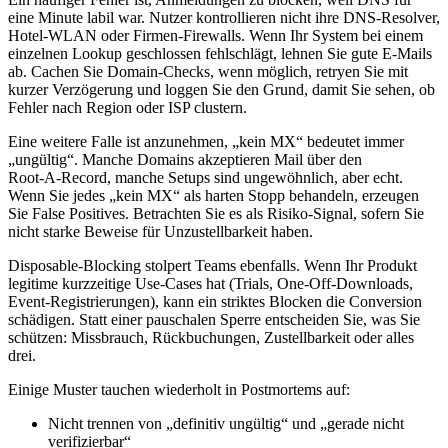
eine Minute labil war. Nutzer kontrollieren nicht ihre DNS‑Resolver,
Hotel‑WLAN oder Firmen‑Firewalls. Wenn Ihr System bei einem
einzelnen Lookup geschlossen fehlschlägt, lehnen Sie gute E‑Mails
ab. Cachen Sie Domain‑Checks, wenn möglich, retryen Sie mit
kurzer Verzögerung und loggen Sie den Grund, damit Sie sehen, ob
Fehler nach Region oder ISP clustern.
Eine weitere Falle ist anzunehmen, „kein MX“ bedeutet immer
„ungültig“. Manche Domains akzeptieren Mail über den
Root‑A‑Record, manche Setups sind ungewöhnlich, aber echt.
Wenn Sie jedes „kein MX“ als harten Stopp behandeln, erzeugen
Sie False Positives. Betrachten Sie es als Risiko‑Signal, sofern Sie
nicht starke Beweise für Unzustellbarkeit haben.
Disposable‑Blocking stolpert Teams ebenfalls. Wenn Ihr Produkt
legitime kurzzeitige Use‑Cases hat (Trials, One‑Off‑Downloads,
Event‑Registrierungen), kann ein striktes Blocken die Conversion
schädigen. Statt einer pauschalen Sperre entscheiden Sie, was Sie
schützen: Missbrauch, Rückbuchungen, Zustellbarkeit oder alles
drei.
Einige Muster tauchen wiederholt in Postmortems auf:
Nicht trennen von „definitiv ungültig“ und „gerade nicht
verifizierbar“