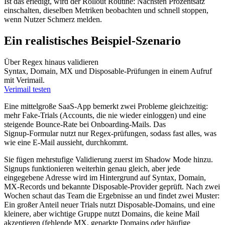
Ist das erledigt, wird der Rollout Routine: Nächsten Prozentsatz
einschalten, dieselben Metriken beobachten und schnell stoppen,
wenn Nutzer Schmerz melden.
Ein realistisches Beispiel‑Szenario
Über Regex hinaus validieren
Syntax, Domain, MX und Disposable-Prüfungen in einem Aufruf
mit Verimail.
Verimail testen
Eine mittelgroße SaaS‑App bemerkt zwei Probleme gleichzeitig:
mehr Fake‑Trials (Accounts, die nie wieder einloggen) und eine
steigende Bounce‑Rate bei Onboarding‑Mails. Das
Signup‑Formular nutzt nur Regex‑prüfungen, sodass fast alles, was
wie eine E‑Mail aussieht, durchkommt.
Sie fügen mehrstufige Validierung zuerst im Shadow Mode hinzu.
Signups funktionieren weiterhin genau gleich, aber jede
eingegebene Adresse wird im Hintergrund auf Syntax, Domain,
MX‑Records und bekannte Disposable‑Provider geprüft. Nach zwei
Wochen schaut das Team die Ergebnisse an und findet zwei Muster:
Ein großer Anteil neuer Trials nutzt Disposable‑Domains, und eine
kleinere, aber wichtige Gruppe nutzt Domains, die keine Mail
akzeptieren (fehlende MX, geparkte Domains oder häufige