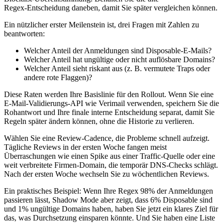
Regex‑Entscheidung daneben, damit Sie später vergleichen können.
Ein nützlicher erster Meilenstein ist, drei Fragen mit Zahlen zu
beantworten:
Welcher Anteil der Anmeldungen sind Disposable‑E‑Mails?
Welcher Anteil hat ungültige oder nicht auflösbare Domains?
Welcher Anteil sieht riskant aus (z. B. vermutete Traps oder
andere rote Flaggen)?
Diese Raten werden Ihre Basislinie für den Rollout. Wenn Sie eine
E‑Mail‑Validierungs‑API wie Verimail verwenden, speichern Sie die
Rohantwort und Ihre finale interne Entscheidung separat, damit Sie
Regeln später ändern können, ohne die Historie zu verlieren.
Wählen Sie eine Review‑Cadence, die Probleme schnell aufzeigt.
Tägliche Reviews in der ersten Woche fangen meist
Überraschungen wie einen Spike aus einer Traffic‑Quelle oder eine
weit verbreitete Firmen‑Domain, die temporär DNS‑Checks schlägt.
Nach der ersten Woche wechseln Sie zu wöchentlichen Reviews.
Ein praktisches Beispiel: Wenn Ihre Regex 98% der Anmeldungen
passieren lässt, Shadow Mode aber zeigt, dass 6% Disposable sind
und 1% ungültige Domains haben, haben Sie jetzt ein klares Ziel für
das, was Durchsetzung einsparen könnte. Und Sie haben eine Liste