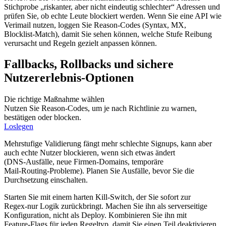
Stichprobe „riskanter, aber nicht eindeutig schlechter“ Adressen und
prüfen Sie, ob echte Leute blockiert werden. Wenn Sie eine API wie
Verimail nutzen, loggen Sie Reason‑Codes (Syntax, MX,
Blocklist‑Match), damit Sie sehen können, welche Stufe Reibung
verursacht und Regeln gezielt anpassen können.
Fallbacks, Rollbacks und sichere
Nutzererlebnis‑Optionen
Die richtige Maßnahme wählen
Nutzen Sie Reason-Codes, um je nach Richtlinie zu warnen,
bestätigen oder blocken.
Loslegen
Mehrstufige Validierung fängt mehr schlechte Signups, kann aber
auch echte Nutzer blockieren, wenn sich etwas ändert
(DNS‑Ausfälle, neue Firmen‑Domains, temporäre
Mail‑Routing‑Probleme). Planen Sie Ausfälle, bevor Sie die
Durchsetzung einschalten.
Starten Sie mit einem harten Kill‑Switch, der Sie sofort zur
Regex‑nur Logik zurückbringt. Machen Sie ihn als serverseitige
Konfiguration, nicht als Deploy. Kombinieren Sie ihn mit
Feature‑Flags für jeden Regeltyp, damit Sie einen Teil deaktivieren