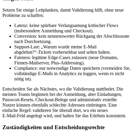
Setzen Sie einige Leitplanken, damit Validierung hilft, ohne neue
Probleme zu schaffen:
Latenz: keine spürbare Verlangsamung kritischer Flows
(insbesondere Anmeldung und Checkout).
Conversion: kein nennenswerter Rückgang der Abschlussrate
nach Durchsetzung.
Support‑Last: „Warum wurde meine E‑Mail
abgelehnt?“‑Tickets vorhersehbar und selten halten.
Fairness: legitime Edge‑Cases zulassen (neue Domains,
Firmen‑Mailserver, Plus‑Addressing).
Compliance: nur notwendige Daten speichern (vermeiden Sie,
vollständige E‑Mails in Analytics zu loggen, wenn es nicht
nötig ist).
Entscheiden Sie als Nächstes, wo die Validierung stattfindet. Die
meisten Teams beginnen bei der Anmeldung, aber Einladungen,
Passwort‑Resets, Checkout‑Belege und administrativ erstellte
Nutzer können ebenfalls schlechte Adressen einbringen. Eine
einfache Regel: validieren Sie überall dort, wo ein neues
E‑Mail‑Feld angelegt wird, und halten Sie das Erlebnis konsistent.
Zuständigkeiten und Entscheidungsrechte