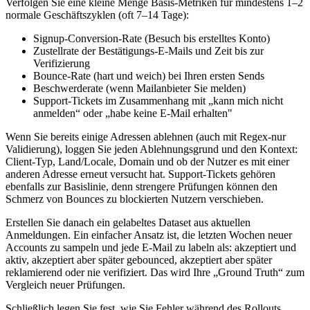
Verfolgen Sie eine kleine Menge Basis‑Metriken für mindestens 1–2
normale Geschäftszyklen (oft 7–14 Tage):
Signup‑Conversion‑Rate (Besuch bis erstelltes Konto)
Zustellrate der Bestätigungs‑E‑Mails und Zeit bis zur
Verifizierung
Bounce‑Rate (hart und weich) bei Ihren ersten Sends
Beschwerderate (wenn Mailanbieter Sie melden)
Support‑Tickets im Zusammenhang mit „kann mich nicht
anmelden“ oder „habe keine E‑Mail erhalten"
Wenn Sie bereits einige Adressen ablehnen (auch mit Regex‑nur
Validierung), loggen Sie jeden Ablehnungsgrund und den Kontext:
Client‑Typ, Land/Locale, Domain und ob der Nutzer es mit einer
anderen Adresse erneut versucht hat. Support‑Tickets gehören
ebenfalls zur Basislinie, denn strengere Prüfungen können den
Schmerz von Bounces zu blockierten Nutzern verschieben.
Erstellen Sie danach ein gelabeltes Dataset aus aktuellen
Anmeldungen. Ein einfacher Ansatz ist, die letzten Wochen neuer
Accounts zu sampeln und jede E‑Mail zu labeln als: akzeptiert und
aktiv, akzeptiert aber später gebounced, akzeptiert aber später
reklamierend oder nie verifiziert. Das wird Ihre „Ground Truth“ zum
Vergleich neuer Prüfungen.
Schließlich legen Sie fest, wie Sie Fehler während des Rollouts