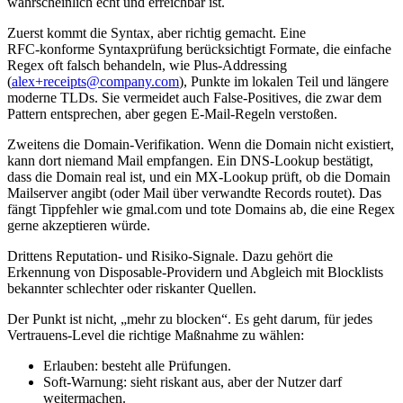
wahrscheinlich echt und erreichbar ist.
Zuerst kommt die Syntax, aber richtig gemacht. Eine
RFC‑konforme Syntaxprüfung berücksichtigt Formate, die einfache
Regex oft falsch behandeln, wie Plus‑Addressing
(
alex+receipts@company.com
), Punkte im lokalen Teil und längere
moderne TLDs. Sie vermeidet auch False‑Positives, die zwar dem
Pattern entsprechen, aber gegen E‑Mail‑Regeln verstoßen.
Zweitens die Domain‑Verifikation. Wenn die Domain nicht existiert,
kann dort niemand Mail empfangen. Ein DNS‑Lookup bestätigt,
dass die Domain real ist, und ein MX‑Lookup prüft, ob die Domain
Mailserver angibt (oder Mail über verwandte Records routet). Das
fängt Tippfehler wie gmal.com und tote Domains ab, die eine Regex
gerne akzeptieren würde.
Drittens Reputation‑ und Risiko‑Signale. Dazu gehört die
Erkennung von Disposable‑Providern und Abgleich mit Blocklists
bekannter schlechter oder riskanter Quellen.
Der Punkt ist nicht, „mehr zu blocken“. Es geht darum, für jedes
Vertrauens‑Level die richtige Maßnahme zu wählen:
Erlauben: besteht alle Prüfungen.
Soft‑Warnung: sieht riskant aus, aber der Nutzer darf
weitermachen.