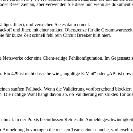
er Reset-Zeit an, aber verwenden Sie diese nur, wenn sie dokumentier
fälliges Jitter), und versuchen Sie es dann erneut.
ckoff und Jitter, mit einer strikten Obergrenze für die Gesamtwartezeit
für kurze Zeit schnell fehl (ein Circuit Breaker hilft hier).
 Netzwerke oder eine Client-seitige Fehlkonfiguration. Im Gegensatz z
n. Ein 429 ist nicht dasselbe wie „ungültige E-Mail“ oder „API ist dow
inen sanften Fallback. Wenn die Validierung vorübergehend blockiert ist
. Die richtige Wahl hängt davon ab, ob Validierung ein striktes Tor ode
ochmal. In der Praxis beeinflussen Retries die Anmeldegeschwindigkeit
er Anmeldung bevorzugen die meisten Teams eine schnelle, vorhersehba