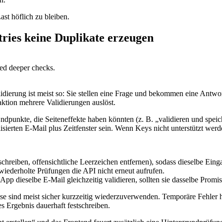
ast höflich zu bleiben.
ries keine Duplikate erzeugen
ed deeper checks.
alidierung ist meist so: Sie stellen eine Frage und bekommen eine Antw
tion mehrere Validierungen auslöst.
 Endpunkte, die Seiteneffekte haben könnten (z. B. „validieren und s
sierten E-Mail plus Zeitfenster sein. Wenn Keys nicht unterstützt werd
schreiben, offensichtliche Leerzeichen entfernen), sodass dieselbe Ein
wiederholte Prüfungen die API nicht erneut aufrufen.
App dieselbe E-Mail gleichzeitig validieren, sollten sie dasselbe Prom
isse sind meist sicher kurzzeitig wiederzuverwenden. Temporäre Fehle
es Ergebnis dauerhaft festschreiben.