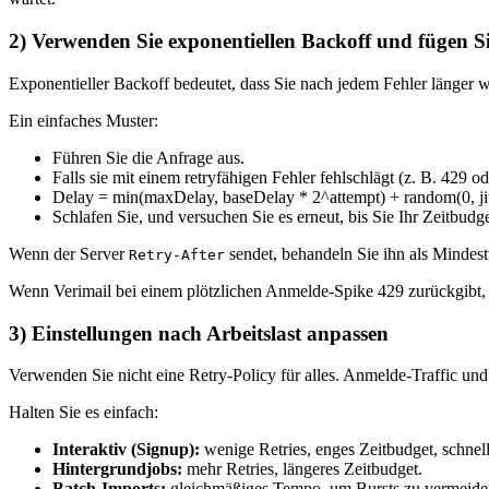
2) Verwenden Sie exponentiellen Backoff und fügen Si
Exponentieller Backoff bedeutet, dass Sie nach jedem Fehler länger war
Ein einfaches Muster:
Führen Sie die Anfrage aus.
Falls sie mit einem retryfähigen Fehler fehlschlägt (z. B. 429 
Delay = min(maxDelay, baseDelay * 2^attempt) + random(0, ji
Schlafen Sie, und versuchen Sie es erneut, bis Sie Ihr Zeitbudge
Wenn der Server
sendet, behandeln Sie ihn als Mindes
Retry-After
Wenn Verimail bei einem plötzlichen Anmelde-Spike 429 zurückgibt, 
3) Einstellungen nach Arbeitslast anpassen
Verwenden Sie nicht eine Retry-Policy für alles. Anmelde-Traffic und
Halten Sie es einfach:
Interaktiv (Signup):
wenige Retries, enges Zeitbudget, schnell
Hintergrundjobs:
mehr Retries, längeres Zeitbudget.
Batch-Imports:
gleichmäßiges Tempo, um Bursts zu vermeide