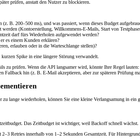
äter prüfen, anstatt den Nutzer zu blockieren.
en (z. B. 200–500 ms), und was passiert, wenn dieses Budget aufgebrauc
t werden (Kontoerstellung, Willkommens-E-Mails, Start von Testphase
mtzeit darf fürs Wiederholen aufgewendet werden?
 er es einem Kunden erklären?
eren, erlauben oder in die Warteschlange stellen)?
n kurzen Spike in eine längere Störung verwandelt.
ils zu prüfen. Wenn die API langsamer wird, könnte Ihre Regel lauten
n Fallback hin (z. B. E-Mail akzeptieren, aber zur späteren Prüfung ma
plementieren
oder zu lange wiederholen, können Sie eine kleine Verlangsamung in ein
itbudget. Das Zeitbudget ist wichtiger, weil Backoff schnell wächst.
kt 2–3 Retries innerhalb von 1–2 Sekunden Gesamtzeit. Für Hintergrun