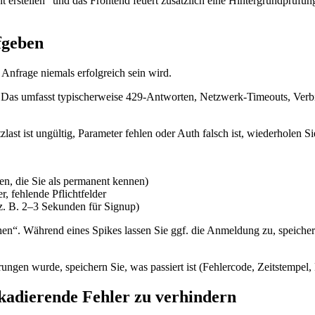
t erstellen“ und das Frontend feuert zusätzlich eine Hintergrundprüfu
fgeben
 Anfrage niemals erfolgreich sein wird.
. Das umfasst typischerweise 429-Antworten, Netzwerk-Timeouts, Verb
ast ist ungültig, Parameter fehlen oder Auth falsch ist, wiederholen Si
en, die Sie als permanent kennen)
, fehlende Pflichtfelder
(z. B. 2–3 Sekunden für Signup)
hen“. Während eines Spikes lassen Sie ggf. die Anmeldung zu, speiche
rungen wurde, speichern Sie, was passiert ist (Fehlercode, Zeitstempel, 
kadierende Fehler zu verhindern