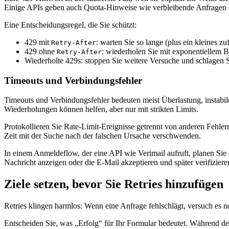
Einige APIs geben auch Quota-Hinweise wie verbleibende Anfragen od
Eine Entscheidungsregel, die Sie schützt:
429 mit
: warten Sie so lange (plus ein kleines zu
Retry-After
429 ohne
: wiederholen Sie mit exponentiellem Ba
Retry-After
Wiederholte 429s: stoppen Sie weitere Versuche und schlagen Sie 
Timeouts und Verbindungsfehler
Timeouts und Verbindungsfehler bedeuten meist Überlastung, instabile
Wiederholungen können helfen, aber nur mit strikten Limits.
Protokollieren Sie Rate-Limit-Ereignisse getrennt von anderen Fehler
Zeit mit der Suche nach der falschen Ursache verschwenden.
In einem Anmeldeflow, der eine API wie Verimail aufruft, planen Sie e
Nachricht anzeigen oder die E-Mail akzeptieren und später verifizieren
Ziele setzen, bevor Sie Retries hinzufügen
Retries klingen harmlos: Wenn eine Anfrage fehlschlägt, versuch es n
Entscheiden Sie, was „Erfolg“ für Ihr Formular bedeutet. Während d