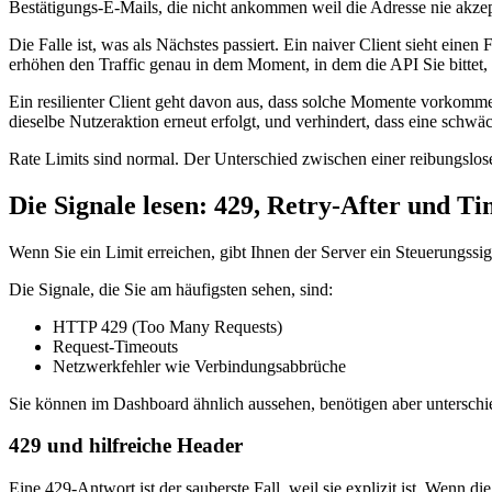
Bestätigungs-E-Mails, die nicht ankommen weil die Adresse nie akzept
Die Falle ist, was als Nächstes passiert. Ein naiver Client sieht eine
erhöhen den Traffic genau in dem Moment, in dem die API Sie bittet,
Ein resilienter Client geht davon aus, dass solche Momente vorkommen 
dieselbe Nutzeraktion erneut erfolgt, und verhindert, dass eine schwä
Rate Limits sind normal. Der Unterschied zwischen einer reibungslose
Die Signale lesen: 429, Retry-After und T
Wenn Sie ein Limit erreichen, gibt Ihnen der Server ein Steuerungssig
Die Signale, die Sie am häufigsten sehen, sind:
HTTP 429 (Too Many Requests)
Request-Timeouts
Netzwerkfehler wie Verbindungsabbrüche
Sie können im Dashboard ähnlich aussehen, benötigen aber untersch
429 und hilfreiche Header
Eine 429-Antwort ist der sauberste Fall, weil sie explizit ist. Wenn d