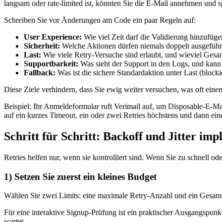
langsam oder rate-limited ist, könnten Sie die E-Mail annehmen und sp
Schreiben Sie vor Änderungen am Code ein paar Regeln auf:
User Experience:
Wie viel Zeit darf die Validierung hinzufüg
Sicherheit:
Welche Aktionen dürfen niemals doppelt ausgeführ
Last:
Wie viele Retry-Versuche sind erlaubt, und wieviel Gesa
Supportbarkeit:
Was sieht der Support in den Logs, und kann
Fallback:
Was ist die sichere Standardaktion unter Last (blocki
Diese Ziele verhindern, dass Sie ewig weiter versuchen, was oft eine
Beispiel: Ihr Anmeldeformular ruft Verimail auf, um Disposable-E-Ma
auf ein kurzes Timeout, ein oder zwei Retries höchstens und dann eine
Schritt für Schritt: Backoff und Jitter im
Retries helfen nur, wenn sie kontrolliert sind. Wenn Sie zu schnell 
1) Setzen Sie zuerst ein kleines Budget
Wählen Sie zwei Limits: eine maximale Retry-Anzahl und ein Gesamtze
Für eine interaktive Signup-Prüfung ist ein praktischer Ausgangspun
wartet.