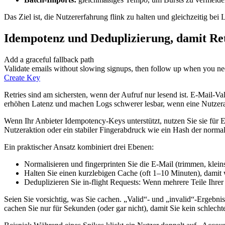
Das Ziel ist, die Nutzererfahrung flink zu halten und gleichzeitig bei L
Idempotenz und Deduplizierung, damit Ret
Add a graceful fallback path
Validate emails without slowing signups, then follow up when you ne
Create Key
Retries sind am sichersten, wenn der Aufruf nur lesend ist. E-Mail-V
erhöhen Latenz und machen Logs schwerer lesbar, wenn eine Nutzerak
Wenn Ihr Anbieter Idempotency-Keys unterstützt, nutzen Sie sie für
Nutzeraktion oder ein stabiler Fingerabdruck wie ein Hash der normali
Ein praktischer Ansatz kombiniert drei Ebenen:
Normalisieren und fingerprinten Sie die E-Mail (trimmen, klein
Halten Sie einen kurzlebigen Cache (oft 1–10 Minuten), damit 
Deduplizieren Sie in-flight Requests: Wenn mehrere Teile Ihrer 
Seien Sie vorsichtig, was Sie cachen. „Valid“- und „invalid“-Ergebn
cachen Sie nur für Sekunden (oder gar nicht), damit Sie kein schlecht