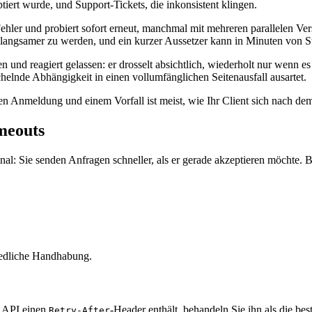
iert wurde, und Support-Tickets, die inkonsistent klingen.
n Fehler und probiert sofort erneut, manchmal mit mehreren parallelen V
 langsamer zu werden, und ein kurzer Aussetzer kann in Minuten von S
und reagiert gelassen: er drosselt absichtlich, wiederholt nur wenn es 
chelnde Abhängigkeit in einen vollumfänglichen Seitenausfall ausartet.
n Anmeldung und einem Vorfall ist meist, wie Ihr Client sich nach dem
imeouts
nal: Sie senden Anfragen schneller, als er gerade akzeptieren möchte. 
iedliche Handhabung.
ie API einen
-Header enthält, behandeln Sie ihn als die be
Retry-After