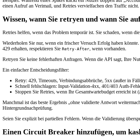
Beispiel: Während eines Spikes klickt ein Nutzer doppelt auf „Accoun
einen Aufruf an Verimail, und Retries vervielfachen den Traffic nicht.
Wissen, wann Sie retryen und wann Sie au
Retries helfen, wenn das Problem temporär ist. Sie schaden, wenn die
Wiederholen Sie nur, wenn ein frischer Versuch Erfolg haben könnte
429 erhalten, respektieren Sie
, wenn vorhanden.
Retry-After
Retryen Sie keine fehlerhaften Anfragen. Wenn die API sagt, Ihre Nutzl
Ein einfacher Entscheidungsfilter:
Retry: 429, Timeouts, Verbindungsabbrüche, 5xx (außer in Fäll
Schnell fehlschlagen: Input-Validation-4xx, 401/403 Auth-Fehler
Stoppen Sie Retries, wenn Ihr Gesamtwartebudget erreicht ist 
Manchmal ist das beste Ergebnis „ohne validierte Antwort weitermac
Hintergrundnachprüfung.
Seien Sie explizit bei partiellen Fehlern. Wenn die Validierung übersp
Einen Circuit Breaker hinzufügen, um kas