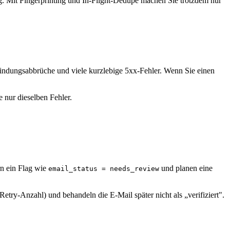
ng. Mit Fingerprinting und In-Flight-Dedupe machen Sie trotzdem nur
indungsabbrüche und viele kurzlebige 5xx-Fehler. Wenn Sie einen
e nur dieselben Fehler.
rn ein Flag wie
und planen eine
email_status = needs_review
Retry-Anzahl) und behandeln die E-Mail später nicht als „verifiziert".