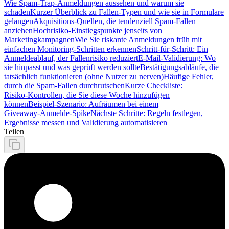
Wie Spam‑Trap‑Anmeldungen aussehen und warum sie
schaden
Kurzer Überblick zu Fallen‑Typen und wie sie in Formulare
gelangen
Akquisitions‑Quellen, die tendenziell Spam‑Fallen
anziehen
Hochrisiko‑Einstiegspunkte jenseits von
Marketingkampagnen
Wie Sie riskante Anmeldungen früh mit
einfachen Monitoring‑Schritten erkennen
Schritt‑für‑Schritt: Ein
Anmeldeablauf, der Fallenrisiko reduziert
E‑Mail‑Validierung: Wo
sie hinpasst und was geprüft werden sollte
Bestätigungsabläufe, die
tatsächlich funktionieren (ohne Nutzer zu nerven)
Häufige Fehler,
durch die Spam‑Fallen durchrutschen
Kurze Checkliste:
Risiko‑Kontrollen, die Sie diese Woche hinzufügen
können
Beispiel‑Szenario: Aufräumen bei einem
Giveaway‑Anmelde‑Spike
Nächste Schritte: Regeln festlegen,
Ergebnisse messen und Validierung automatisieren
Teilen