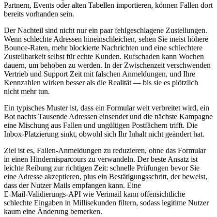
Partnern, Events oder alten Tabellen importieren, können Fallen dort
bereits vorhanden sein.
Der Nachteil sind nicht nur ein paar fehlgeschlagene Zustellungen.
Wenn schlechte Adressen hineinschleichen, sehen Sie meist höhere
Bounce‑Raten, mehr blockierte Nachrichten und eine schlechtere
Zustellbarkeit selbst für echte Kunden. Rufschaden kann Wochen
dauern, um behoben zu werden. In der Zwischenzeit verschwenden
Vertrieb und Support Zeit mit falschen Anmeldungen, und Ihre
Kennzahlen wirken besser als die Realität — bis sie es plötzlich
nicht mehr tun.
Ein typisches Muster ist, dass ein Formular weit verbreitet wird, ein
Bot nachts Tausende Adressen einsendet und die nächste Kampagne
eine Mischung aus Fallen und ungültigen Postfächern trifft. Die
Inbox‑Platzierung sinkt, obwohl sich Ihr Inhalt nicht geändert hat.
Ziel ist es, Fallen‑Anmeldungen zu reduzieren, ohne das Formular
in einen Hindernisparcours zu verwandeln. Der beste Ansatz ist
leichte Reibung zur richtigen Zeit: schnelle Prüfungen bevor Sie
eine Adresse akzeptieren, plus ein Bestätigungsschritt, der beweist,
dass der Nutzer Mails empfangen kann. Eine
E‑Mail‑Validierungs‑API wie Verimail kann offensichtliche
schlechte Eingaben in Millisekunden filtern, sodass legitime Nutzer
kaum eine Änderung bemerken.