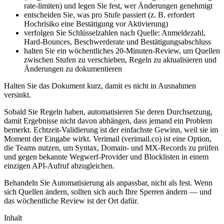
rate‑limiten) und legen Sie fest, wer Änderungen genehmigt
entscheiden Sie, was pro Stufe passiert (z. B. erfordert
Hochrisiko eine Bestätigung vor Aktivierung)
verfolgen Sie Schlüsselzahlen nach Quelle: Anmeldezahl,
Hard‑Bounces, Beschwerderate und Bestätigungsabschluss
halten Sie ein wöchentliches 20‑Minuten‑Review, um Quellen
zwischen Stufen zu verschieben, Regeln zu aktualisieren und
Änderungen zu dokumentieren
Halten Sie das Dokument kurz, damit es nicht in Ausnahmen
versinkt.
Sobald Sie Regeln haben, automatisieren Sie deren Durchsetzung,
damit Ergebnisse nicht davon abhängen, dass jemand ein Problem
bemerkt. Echtzeit‑Validierung ist der einfachste Gewinn, weil sie im
Moment der Eingabe wirkt. Verimail (verimail.co) ist eine Option,
die Teams nutzen, um Syntax, Domain‑ und MX‑Records zu prüfen
und gegen bekannte Wegwerf‑Provider und Blocklisten in einem
einzigen API‑Aufruf abzugleichen.
Behandeln Sie Automatisierung als anpassbar, nicht als fest. Wenn
sich Quellen ändern, sollten sich auch Ihre Sperren ändern — und
das wöchentliche Review ist der Ort dafür.
Inhalt