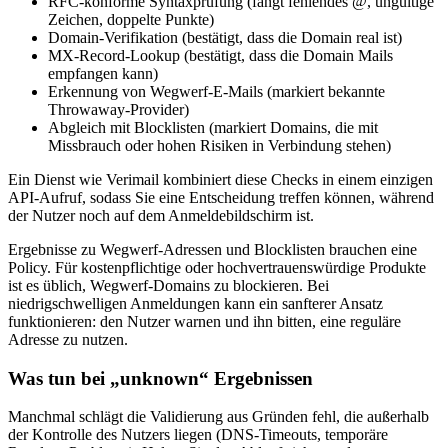
RFC‑konforme Syntaxprüfung (fängt fehlendes @, ungültige
Zeichen, doppelte Punkte)
Domain‑Verifikation (bestätigt, dass die Domain real ist)
MX‑Record‑Lookup (bestätigt, dass die Domain Mails
empfangen kann)
Erkennung von Wegwerf‑E‑Mails (markiert bekannte
Throwaway‑Provider)
Abgleich mit Blocklisten (markiert Domains, die mit
Missbrauch oder hohen Risiken in Verbindung stehen)
Ein Dienst wie Verimail kombiniert diese Checks in einem einzigen
API‑Aufruf, sodass Sie eine Entscheidung treffen können, während
der Nutzer noch auf dem Anmeldebildschirm ist.
Ergebnisse zu Wegwerf‑Adressen und Blocklisten brauchen eine
Policy. Für kostenpflichtige oder hochvertrauenswürdige Produkte
ist es üblich, Wegwerf‑Domains zu blockieren. Bei
niedrigschwelligen Anmeldungen kann ein sanfterer Ansatz
funktionieren: den Nutzer warnen und ihn bitten, eine reguläre
Adresse zu nutzen.
Was tun bei „unknown“ Ergebnissen
Manchmal schlägt die Validierung aus Gründen fehl, die außerhalb
der Kontrolle des Nutzers liegen (DNS‑Timeouts, temporäre