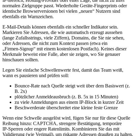
IP‑Bereich, Hosting‑Provider oder einer Lage, die nicht zu Ihrer
normalen Zielgruppe passt. Wiederholte Geräte‑Fingerprints oder
identische Browserversionen bei vielen „neuen“ Nutzern sind
ebenfalls ein Warnzeichen.
E‑Mail‑Details können ebenfalls ein schneller Indikator sein.
Markieren Sie Adressen, die wie automatisch erzeugt aussehen
(lange Zufallsstrings, viele Ziffern), Domains, die Sie nie sehen,
oder Adressen, die nicht zum Kontext passen (etwa ein
„Firmen‑Signup“ mit einem kostenlosen Postfach). Keines dieser
Merkmale beweist eine Falle, aber sie zeigen, wo Sie genauer
hinschauen sollten.
Legen Sie einfache Schwellenwerte fest, damit das Team weiß,
wann es pausieren und prüfen soll:
Bounce‑Rate nach Quelle steigt weit über dem Basiswert (z.
B. 2x)
plötzlicher Anmeldeausbruch (z. B. 5x in 15 Minuten)
zu viele Anmeldungen aus einem IP‑Block in kurzer Zeit
Beschwerderate überschreitet eine kleine feste Grenze
Wenn eine Schwelle ausgelöst wird, fügen Sie nur für diese Quelle
Reibung hinzu: CAPTCHA, strengere Bestätigung, temporäre
IP‑Sperren oder engere Ratenlimits. Kombinieren Sie das mit
Validierung (wie Verimail), um riskante Adressen draußen zu halten,