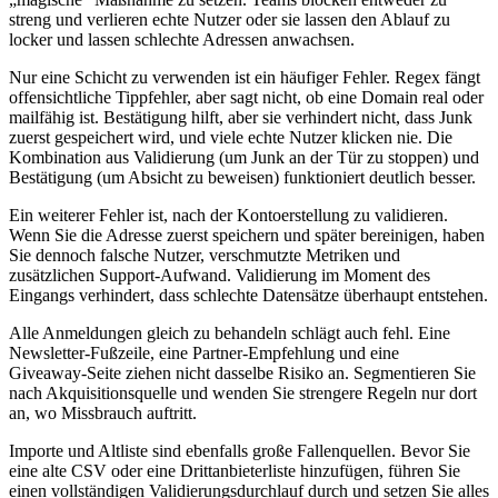
streng und verlieren echte Nutzer oder sie lassen den Ablauf zu
locker und lassen schlechte Adressen anwachsen.
Nur eine Schicht zu verwenden ist ein häufiger Fehler. Regex fängt
offensichtliche Tippfehler, aber sagt nicht, ob eine Domain real oder
mailfähig ist. Bestätigung hilft, aber sie verhindert nicht, dass Junk
zuerst gespeichert wird, und viele echte Nutzer klicken nie. Die
Kombination aus Validierung (um Junk an der Tür zu stoppen) und
Bestätigung (um Absicht zu beweisen) funktioniert deutlich besser.
Ein weiterer Fehler ist, nach der Kontoerstellung zu validieren.
Wenn Sie die Adresse zuerst speichern und später bereinigen, haben
Sie dennoch falsche Nutzer, verschmutzte Metriken und
zusätzlichen Support‑Aufwand. Validierung im Moment des
Eingangs verhindert, dass schlechte Datensätze überhaupt entstehen.
Alle Anmeldungen gleich zu behandeln schlägt auch fehl. Eine
Newsletter‑Fußzeile, eine Partner‑Empfehlung und eine
Giveaway‑Seite ziehen nicht dasselbe Risiko an. Segmentieren Sie
nach Akquisitionsquelle und wenden Sie strengere Regeln nur dort
an, wo Missbrauch auftritt.
Importe und Altliste sind ebenfalls große Fallenquellen. Bevor Sie
eine alte CSV oder eine Drittanbieterliste hinzufügen, führen Sie
einen vollständigen Validierungsdurchlauf durch und setzen Sie alles