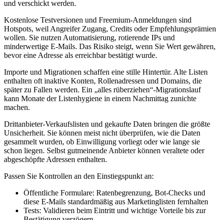
und verschickt werden.
Kostenlose Testversionen und Freemium‑Anmeldungen sind
Hotspots, weil Angreifer Zugang, Credits oder Empfehlungsprämien
wollen. Sie nutzen Automatisierung, rotierende IPs und
minderwertige E‑Mails. Das Risiko steigt, wenn Sie Wert gewähren,
bevor eine Adresse als erreichbar bestätigt wurde.
Importe und Migrationen schaffen eine stille Hintertür. Alte Listen
enthalten oft inaktive Konten, Rollenadressen und Domains, die
später zu Fallen werden. Ein „alles rüberziehen“-Migrationslauf
kann Monate der Listenhygiene in einem Nachmittag zunichte
machen.
Drittanbieter‑Verkaufslisten und gekaufte Daten bringen die größte
Unsicherheit. Sie können meist nicht überprüfen, wie die Daten
gesammelt wurden, ob Einwilligung vorliegt oder wie lange sie
schon liegen. Selbst gutmeinende Anbieter können veraltete oder
abgeschöpfte Adressen enthalten.
Passen Sie Kontrollen an den Einstiegspunkt an:
Öffentliche Formulare: Ratenbegrenzung, Bot‑Checks und
diese E‑Mails standardmäßig aus Marketinglisten fernhalten
Tests: Validieren beim Eintritt und wichtige Vorteile bis zur
Bestätigung verzögern