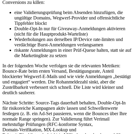
Conversions zu killen:
eine Validierungsprüfung beim Absenden hinzufügen, die
ungültige Domains, Wegwerf‑Provider und offensichtliche
Tippfehler blockt
Double‑Opt‑In nur für Giveaway‑Anmeldungen aktivieren
(nicht für die Hauptprodukt‑Warteliste)
Wiederholungen aus derselben IP/Device rate‑limiten und
verdächtige Burst‑Anmeldungen verlangsamen
riskante Anmeldungen in einer Prüf‑Queue halten, statt sie auf
die Marketingliste zu setzen
In der folgenden Woche verfolgen sie die relevanten Metriken:
Bounce‑Rate beim ersten Versand, Bestätigungsrate, Anteil
blockierter Wegwerf‑E‑Mails und wie viele Anmeldungen „bestätigt
und engagiert“ werden. Die Rohanmeldezahl sinkt, aber die
Zustellbarkeit verbessert sich schnell. Die Liste wird kleiner und
deutlich sauberer.
Nächste Schritte: Source‑Tags dauerhaft behalten, Double‑Opt‑In
für risikoreiche Kampagnen aktiv lassen und Schwellenwerte
festlegen (z. B. ein Ad‑Set pausieren, wenn die Bounces über Ihre
normale Range springen). Zur Validierung führt Verimail
mehrstufige Prüfungen (RFC‑konforme Syntax,
Domain‑Verifikation, MX‑Lookup und