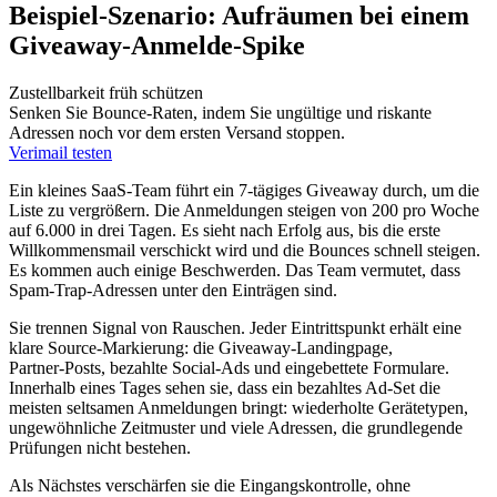
Beispiel‑Szenario: Aufräumen bei einem
Giveaway‑Anmelde‑Spike
Zustellbarkeit früh schützen
Senken Sie Bounce‑Raten, indem Sie ungültige und riskante
Adressen noch vor dem ersten Versand stoppen.
Verimail testen
Ein kleines SaaS‑Team führt ein 7‑tägiges Giveaway durch, um die
Liste zu vergrößern. Die Anmeldungen steigen von 200 pro Woche
auf 6.000 in drei Tagen. Es sieht nach Erfolg aus, bis die erste
Willkommensmail verschickt wird und die Bounces schnell steigen.
Es kommen auch einige Beschwerden. Das Team vermutet, dass
Spam‑Trap‑Adressen unter den Einträgen sind.
Sie trennen Signal von Rauschen. Jeder Eintrittspunkt erhält eine
klare Source‑Markierung: die Giveaway‑Landingpage,
Partner‑Posts, bezahlte Social‑Ads und eingebettete Formulare.
Innerhalb eines Tages sehen sie, dass ein bezahltes Ad‑Set die
meisten seltsamen Anmeldungen bringt: wiederholte Gerätetypen,
ungewöhnliche Zeitmuster und viele Adressen, die grundlegende
Prüfungen nicht bestehen.
Als Nächstes verschärfen sie die Eingangskontrolle, ohne