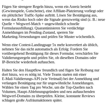
Fügen Sie strengere Regeln hinzu, wenn ein Anreiz besteht
(Gewinnspiele, Gutscheine), eine Affiliate‑Platzierung vorliegt oder
ein plötzlicher Traffic‑Spike auftritt. Lösen Sie Bestätigung aus,
wenn das Risiko hoch oder die Signale grenzwertig sind (z. B.: neue
Quelle + Wegwerf‑Match + ungewöhnlich schnelle
Formularausfüllung). Quarantänisieren Sie verdächtige
Anmeldungen im Pending‑Zustand, sperren Sie
Marketing‑Versendungen und prüfen Sie Muster wöchentlich.
Wenn eine Contest‑Landingpage 5x mehr konvertiert als üblich,
nehmen Sie das nicht automatisch als Erfolg: Fordern Sie
vorübergehend Bestätigung für dieses Formular, verschärfen Sie
Validierungsregeln und prüfen Sie, ob dieselben Domains oder
IP‑Bereiche wiederholt auftauchen.
Halten Sie den Hauptflow freundlich und fügen Sie Reibung nur
dort hinzu, wo es nötig ist. Viele Teams starten mit einer
E‑Mail‑Validierungs‑API (wie Verimail) bei der Anmeldung und
verlangen Bestätigung nur für ungewöhnliche Anmeldungen.
Wählen Sie einen Tag pro Woche, um die Top‑Quellen nach
Volumen, Haupt‑Ablehnungsgründen und neu auftauchenden
Wegwerf‑Domains zu überprüfen. Kleine, konstante Reviews
schlagen große Aufräumaktionen später.