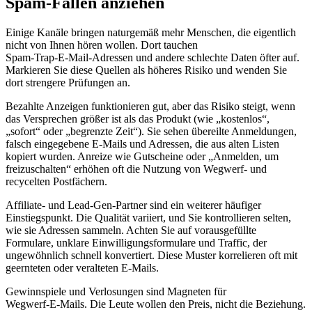
Spam‑Fallen anziehen
Einige Kanäle bringen naturgemäß mehr Menschen, die eigentlich
nicht von Ihnen hören wollen. Dort tauchen
Spam‑Trap‑E‑Mail‑Adressen und andere schlechte Daten öfter auf.
Markieren Sie diese Quellen als höheres Risiko und wenden Sie
dort strengere Prüfungen an.
Bezahlte Anzeigen funktionieren gut, aber das Risiko steigt, wenn
das Versprechen größer ist als das Produkt (wie „kostenlos“,
„sofort“ oder „begrenzte Zeit“). Sie sehen übereilte Anmeldungen,
falsch eingegebene E‑Mails und Adressen, die aus alten Listen
kopiert wurden. Anreize wie Gutscheine oder „Anmelden, um
freizuschalten“ erhöhen oft die Nutzung von Wegwerf‑ und
recycelten Postfächern.
Affiliate‑ und Lead‑Gen‑Partner sind ein weiterer häufiger
Einstiegspunkt. Die Qualität variiert, und Sie kontrollieren selten,
wie sie Adressen sammeln. Achten Sie auf vorausgefüllte
Formulare, unklare Einwilligungsformulare und Traffic, der
ungewöhnlich schnell konvertiert. Diese Muster korrelieren oft mit
geernteten oder veralteten E‑Mails.
Gewinnspiele und Verlosungen sind Magneten für
Wegwerf‑E‑Mails. Die Leute wollen den Preis, nicht die Beziehung.