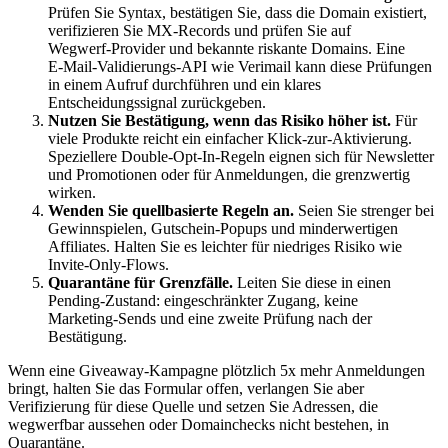
Prüfen Sie Syntax, bestätigen Sie, dass die Domain existiert,
verifizieren Sie MX‑Records und prüfen Sie auf
Wegwerf‑Provider und bekannte riskante Domains. Eine
E‑Mail‑Validierungs‑API wie Verimail kann diese Prüfungen
in einem Aufruf durchführen und ein klares
Entscheidungssignal zurückgeben.
Nutzen Sie Bestätigung, wenn das Risiko höher ist.
Für
viele Produkte reicht ein einfacher Klick‑zur‑Aktivierung.
Speziellere Double‑Opt‑In‑Regeln eignen sich für Newsletter
und Promotionen oder für Anmeldungen, die grenzwertig
wirken.
Wenden Sie quellbasierte Regeln an.
Seien Sie strenger bei
Gewinnspielen, Gutschein‑Popups und minderwertigen
Affiliates. Halten Sie es leichter für niedriges Risiko wie
Invite‑Only‑Flows.
Quarantäne für Grenzfälle.
Leiten Sie diese in einen
Pending‑Zustand: eingeschränkter Zugang, keine
Marketing‑Sends und eine zweite Prüfung nach der
Bestätigung.
Wenn eine Giveaway‑Kampagne plötzlich 5x mehr Anmeldungen
bringt, halten Sie das Formular offen, verlangen Sie aber
Verifizierung für diese Quelle und setzen Sie Adressen, die
wegwerfbar aussehen oder Domainchecks nicht bestehen, in
Quarantäne.