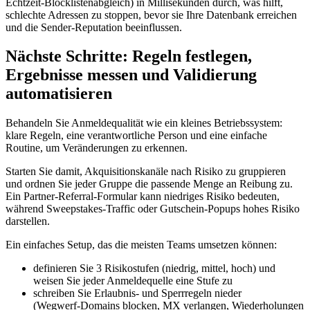
Echtzeit‑Blocklistenabgleich) in Millisekunden durch, was hilft,
schlechte Adressen zu stoppen, bevor sie Ihre Datenbank erreichen
und die Sender‑Reputation beeinflussen.
Nächste Schritte: Regeln festlegen,
Ergebnisse messen und Validierung
automatisieren
Behandeln Sie Anmeldequalität wie ein kleines Betriebssystem:
klare Regeln, eine verantwortliche Person und eine einfache
Routine, um Veränderungen zu erkennen.
Starten Sie damit, Akquisitionskanäle nach Risiko zu gruppieren
und ordnen Sie jeder Gruppe die passende Menge an Reibung zu.
Ein Partner‑Referral‑Formular kann niedriges Risiko bedeuten,
während Sweepstakes‑Traffic oder Gutschein‑Popups hohes Risiko
darstellen.
Ein einfaches Setup, das die meisten Teams umsetzen können:
definieren Sie 3 Risikostufen (niedrig, mittel, hoch) und
weisen Sie jeder Anmeldequelle eine Stufe zu
schreiben Sie Erlaubnis‑ und Sperrregeln nieder
(Wegwerf‑Domains blocken, MX verlangen, Wiederholungen