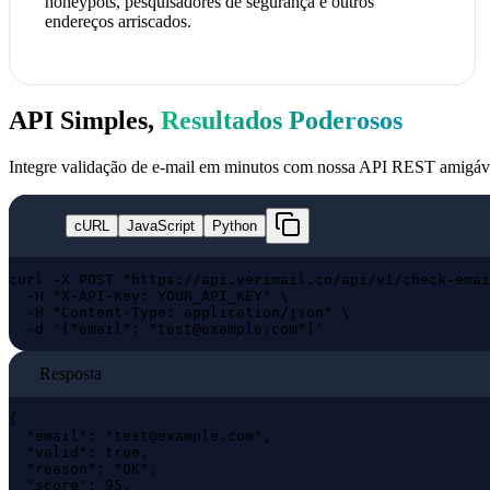
honeypots, pesquisadores de segurança e outros
endereços arriscados.
API Simples,
Resultados Poderosos
Integre validação de e-mail em minutos com nossa API REST amigáv
cURL
JavaScript
Python
curl -X POST "https://api.verimail.co/api/v1/check-emai
  -H "X-API-Key: YOUR_API_KEY" \

  -H "Content-Type: application/json" \

  -d '{"email": "
test@example.com
"}'
Resposta
{

  "email": "
test@example.com
",

  "valid": true,

  "reason": "OK",

  "score": 95,
