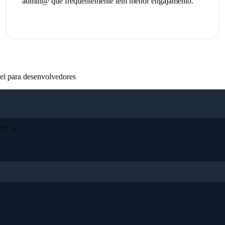
admin@ que frequentemente têm menor engajamento.
el para desenvolvedores
l" \
