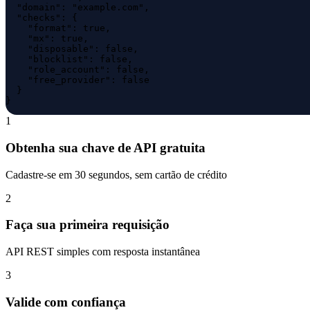
  "domain": "example.com",

  "checks": {

    "format": true,

    "mx": true,

    "disposable": false,

    "blocklist": false,

    "role_account": false,

    "free_provider": false

  }

}
1
Obtenha sua chave de API gratuita
Cadastre-se em 30 segundos, sem cartão de crédito
2
Faça sua primeira requisição
API REST simples com resposta instantânea
3
Valide com confiança