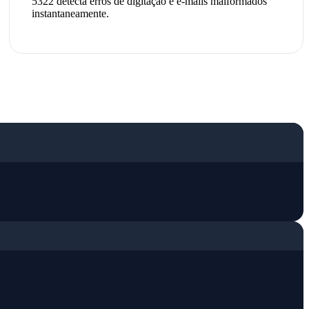
5322 detecta erros de digitação e e-mails malformados
instantaneamente.