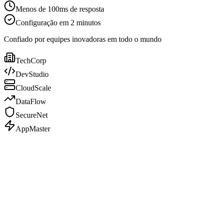
Menos de 100ms de resposta
Configuração em 2 minutos
Confiado por equipes inovadoras em todo o mundo
TechCorp
DevStudio
CloudScale
DataFlow
SecureNet
AppMaster