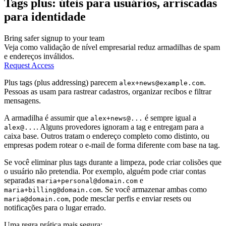
Tags plus: úteis para usuários, arriscadas
para identidade
Bring safer signup to your team
Veja como validação de nível empresarial reduz armadilhas de spam
e endereços inválidos.
Request Access
Plus tags (plus addressing) parecem
.
alex+news@example.com
Pessoas as usam para rastrear cadastros, organizar recibos e filtrar
mensagens.
A armadilha é assumir que
é sempre igual a
alex+news@...
. Alguns provedores ignoram a tag e entregam para a
alex@...
caixa base. Outros tratam o endereço completo como distinto, ou
empresas podem rotear o e-mail de forma diferente com base na tag.
Se você eliminar plus tags durante a limpeza, pode criar colisões que
o usuário não pretendia. Por exemplo, alguém pode criar contas
separadas
e
maria+personal@domain.com
. Se você armazenar ambas como
maria+billing@domain.com
, pode mesclar perfis e enviar resets ou
maria@domain.com
notificações para o lugar errado.
Uma regra prática mais segura: