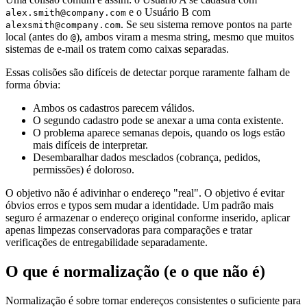
e o Usuário B com
alex.smith@company.com
. Se seu sistema remove pontos na parte
alexsmith@company.com
local (antes do
), ambos viram a mesma string, mesmo que muitos
@
sistemas de e-mail os tratem como caixas separadas.
Essas colisões são difíceis de detectar porque raramente falham de
forma óbvia:
Ambos os cadastros parecem válidos.
O segundo cadastro pode se anexar a uma conta existente.
O problema aparece semanas depois, quando os logs estão
mais difíceis de interpretar.
Desembaralhar dados mesclados (cobrança, pedidos,
permissões) é doloroso.
O objetivo não é adivinhar o endereço "real". O objetivo é evitar
óbvios erros e typos sem mudar a identidade. Um padrão mais
seguro é armazenar o endereço original conforme inserido, aplicar
apenas limpezas conservadoras para comparações e tratar
verificações de entregabilidade separadamente.
O que é normalização (e o que não é)
Normalização é sobre tornar endereços consistentes o suficiente para