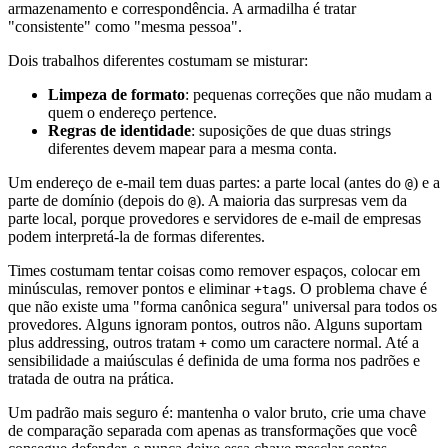
armazenamento e correspondência. A armadilha é tratar
"consistente" como "mesma pessoa".
Dois trabalhos diferentes costumam se misturar:
Limpeza de formato
: pequenas correções que não mudam a
quem o endereço pertence.
Regras de identidade
: suposições de que duas strings
diferentes devem mapear para a mesma conta.
Um endereço de e-mail tem duas partes: a parte local (antes do
) e a
@
parte de domínio (depois do
). A maioria das surpresas vem da
@
parte local, porque provedores e servidores de e-mail de empresas
podem interpretá-la de formas diferentes.
Times costumam tentar coisas como remover espaços, colocar em
minúsculas, remover pontos e eliminar
s. O problema chave é
+tag
que não existe uma "forma canônica segura" universal para todos os
provedores. Alguns ignoram pontos, outros não. Alguns suportam
plus addressing, outros tratam
como um caractere normal. Até a
+
sensibilidade a maiúsculas é definida de uma forma nos padrões e
tratada de outra na prática.
Um padrão mais seguro é: mantenha o valor bruto, crie uma chave
de comparação separada com apenas as transformações que você