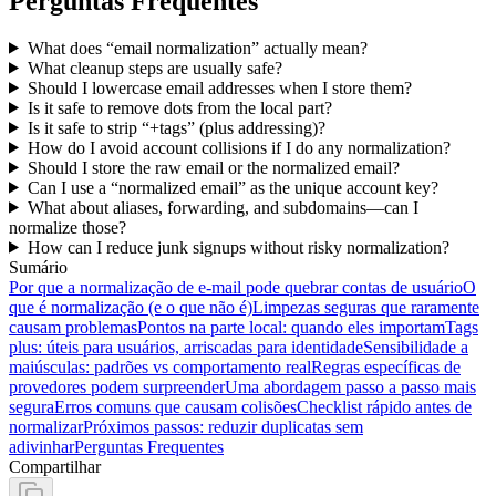
Perguntas Frequentes
What does “email normalization” actually mean?
What cleanup steps are usually safe?
Should I lowercase email addresses when I store them?
Is it safe to remove dots from the local part?
Is it safe to strip “+tags” (plus addressing)?
How do I avoid account collisions if I do any normalization?
Should I store the raw email or the normalized email?
Can I use a “normalized email” as the unique account key?
What about aliases, forwarding, and subdomains—can I
normalize those?
How can I reduce junk signups without risky normalization?
Sumário
Por que a normalização de e-mail pode quebrar contas de usuário
O
que é normalização (e o que não é)
Limpezas seguras que raramente
causam problemas
Pontos na parte local: quando eles importam
Tags
plus: úteis para usuários, arriscadas para identidade
Sensibilidade a
maiúsculas: padrões vs comportamento real
Regras específicas de
provedores podem surpreender
Uma abordagem passo a passo mais
segura
Erros comuns que causam colisões
Checklist rápido antes de
normalizar
Próximos passos: reduzir duplicatas sem
adivinhar
Perguntas Frequentes
Compartilhar