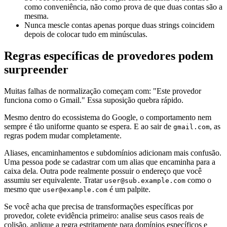
como conveniência, não como prova de que duas contas são a
mesma.
Nunca mescle contas apenas porque duas strings coincidem
depois de colocar tudo em minúsculas.
Regras específicas de provedores podem
surpreender
Muitas falhas de normalização começam com: "Este provedor
funciona como o Gmail." Essa suposição quebra rápido.
Mesmo dentro do ecossistema do Google, o comportamento nem
sempre é tão uniforme quanto se espera. E ao sair de
, as
gmail.com
regras podem mudar completamente.
Aliases, encaminhamentos e subdomínios adicionam mais confusão.
Uma pessoa pode se cadastrar com um alias que encaminha para a
caixa dela. Outra pode realmente possuir o endereço que você
assumiu ser equivalente. Tratar
como o
user@sub.example.com
mesmo que
é um palpite.
user@example.com
Se você acha que precisa de transformações específicas por
provedor, colete evidência primeiro: analise seus casos reais de
colisão, aplique a regra estritamente para domínios específicos e