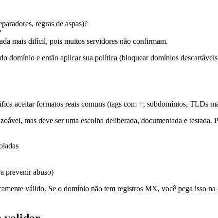
eparadores, regras de aspas)?
?
mada mais difícil, pois muitos servidores não confirmam.
 do domínio e então aplicar sua política (bloquear domínios descartáveis
ica aceitar formatos reais comuns (tags com +, subdomínios, TLDs mais
zoável, mas deve ser uma escolha deliberada, documentada e testada. P
coladas
a prevenir abuso)
icamente válido. Se o domínio não tem registros MX, você pega isso na