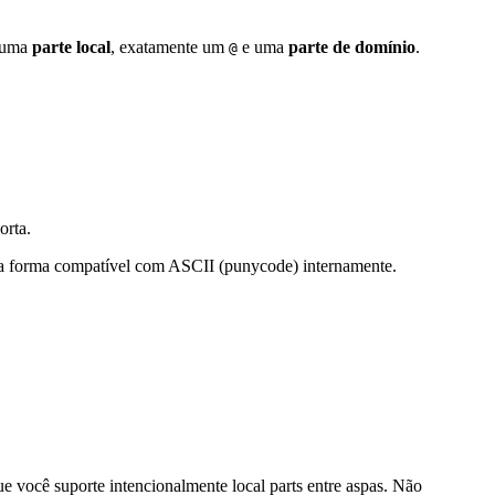
: uma
parte local
, exatamente um
e uma
parte de domínio
.
@
orta.
ua forma compatível com ASCII (punycode) internamente.
e você suporte intencionalmente local parts entre aspas. Não