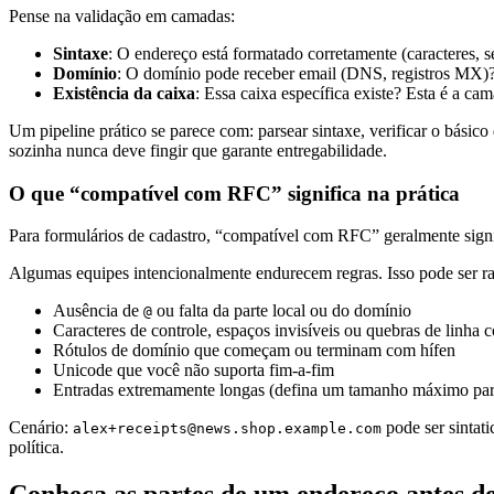
Pense na validação em camadas:
Sintaxe
: O endereço está formatado corretamente (caracteres, s
Domínio
: O domínio pode receber email (DNS, registros MX)
Existência da caixa
: Essa caixa específica existe? Esta é a ca
Um pipeline prático se parece com: parsear sintaxe, verificar o básico
sozinha nunca deve fingir que garante entregabilidade.
O que “compatível com RFC” significa na prática
Para formulários de cadastro, “compatível com RFC” geralmente signif
Algumas equipes intencionalmente endurecem regras. Isso pode ser ra
Ausência de
ou falta da parte local ou do domínio
@
Caracteres de controle, espaços invisíveis ou quebras de linha 
Rótulos de domínio que começam ou terminam com hífen
Unicode que você não suporta fim-a-fim
Entradas extremamente longas (defina um tamanho máximo par
Cenário:
pode ser sintat
alex+receipts@news.shop.example.com
política.