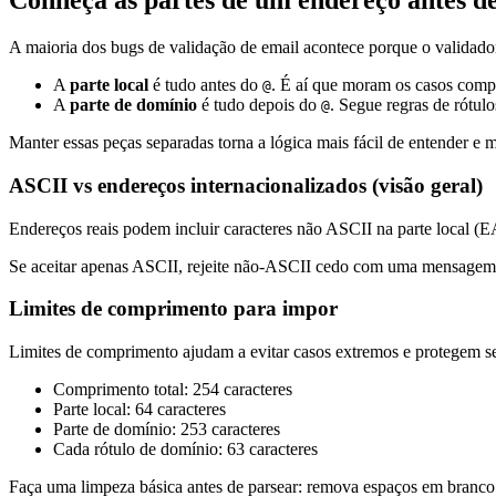
Conheça as partes de um endereço antes de
A maioria dos bugs de validação de email acontece porque o validado
A
parte local
é tudo antes do
. É aí que moram os casos compli
@
A
parte de domínio
é tudo depois do
. Segue regras de rótul
@
Manter essas peças separadas torna a lógica mais fácil de entender e m
ASCII vs endereços internacionalizados (visão geral)
Endereços reais podem incluir caracteres não ASCII na parte local (
Se aceitar apenas ASCII, rejeite não-ASCII cedo com uma mensagem 
Limites de comprimento para impor
Limites de comprimento ajudam a evitar casos extremos e protegem se
Comprimento total: 254 caracteres
Parte local: 64 caracteres
Parte de domínio: 253 caracteres
Cada rótulo de domínio: 63 caracteres
Faça uma limpeza básica antes de parsear: remova espaços em branco n