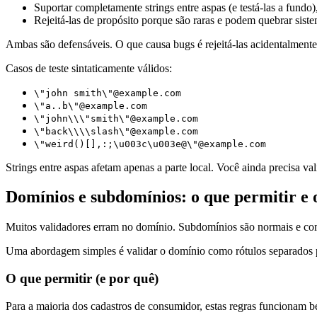
Suportar completamente strings entre aspas (e testá-las a fundo)
Rejeitá-las de propósito porque são raras e podem quebrar siste
Ambas são defensáveis. O que causa bugs é rejeitá-las acidentalmen
Casos de teste sintaticamente válidos:
\"john smith\"@example.com
\"a..b\"@example.com
\"john\\\"smith\"@example.com
\"back\\\\slash\"@example.com
\"weird()[],:;\u003c\u003e@\"@example.com
Strings entre aspas afetam apenas a parte local. Você ainda precisa v
Domínios e subdomínios: o que permitir e 
Muitos validadores erram no domínio. Subdomínios são normais e c
Uma abordagem simples é validar o domínio como rótulos separados po
O que permitir (e por quê)
Para a maioria dos cadastros de consumidor, estas regras funcionam 