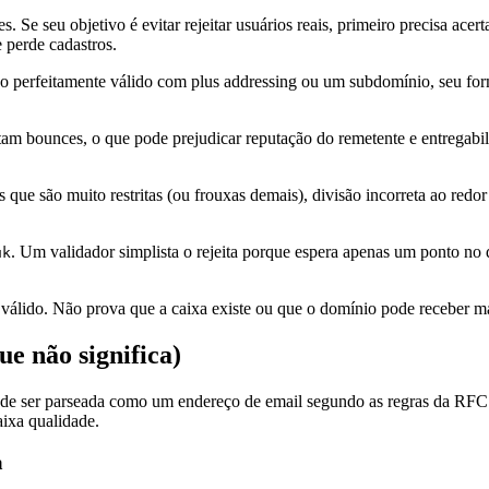
. Se seu objetivo é evitar rejeitar usuários reais, primeiro precisa acert
e perde cadastros.
ço perfeitamente válido com plus addressing ou um subdomínio, seu form
tam bounces, o que pode prejudicar reputação do remetente e entregabi
que são muito restritas (ou frouxas demais), divisão incorreta ao redo
. Um validador simplista o rejeita porque espera apenas um ponto no 
uk
 válido. Não prova que a caixa existe ou que o domínio pode receber m
e não significa)
ode ser parseada como um endereço de email segundo as regras da RFC 5
aixa qualidade.
a