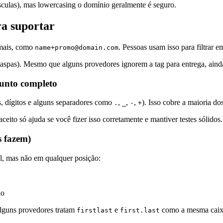
úsculas), mas lowercasing o domínio geralmente é seguro.
ra suportar
 mais, como
. Pessoas usam isso para filtrar em
name+promo@domain.com
e aspas). Mesmo que alguns provedores ignorem a tag para entrega, aind
junto completo
s, dígitos e alguns separadores como
,
,
,
). Isso cobre a maioria d
.
_
-
+
ito só ajuda se você fizer isso corretamente e mantiver testes sólidos.
s fazem)
l, mas não em qualquer posição:
do
Alguns provedores tratam
e
como a mesma caixa,
firstlast
first.last