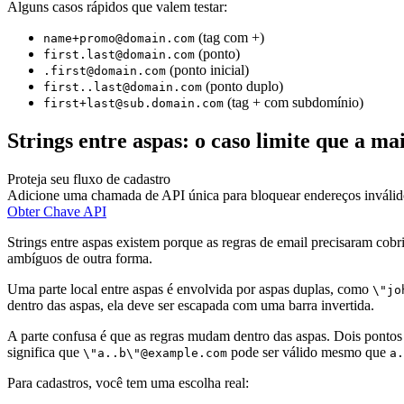
Alguns casos rápidos que valem testar:
(tag com +)
name+promo@domain.com
(ponto)
first.last@domain.com
(ponto inicial)
.first@domain.com
(ponto duplo)
first..last@domain.com
(tag + com subdomínio)
first+last@sub.domain.com
Strings entre aspas: o caso limite que a ma
Proteja seu fluxo de cadastro
Adicione uma chamada de API única para bloquear endereços inválido
Obter Chave API
Strings entre aspas existem porque as regras de email precisaram cobr
ambíguos de outra forma.
Uma parte local entre aspas é envolvida por aspas duplas, como
\"jo
dentro das aspas, ela deve ser escapada com uma barra invertida.
A parte confusa é que as regras mudam dentro das aspas. Dois pontos 
significa que
pode ser válido mesmo que
\"a..b\"@example.com
a.
Para cadastros, você tem uma escolha real: