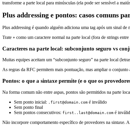
transforme a parte local para minúsculas (ela pode ser sensível a mai
Plus addressing e pontos: casos comuns pa
Plus addressing é quando alguém adiciona uma tag após um sinal de
Trate
como um caractere normal na parte local (fora de strings entr
+
Caracteres na parte local: subconjunto seguro vs con
Muitas equipes aceitam um “subconjunto seguro” na parte local (letra
As regras da RFC permitem mais pontuação, mas ampliar o conjunto ace
Pontos: o que a sintaxe permite (e o que os provedore
Na forma comum não entre aspas, pontos são permitidos na parte loca
Sem ponto inicial:
é inválido
.first@domain.com
Sem ponto final
Sem pontos consecutivos:
é inváli
first..last@domain.com
Não incorpore comportamento específico de provedores na sintaxe. 