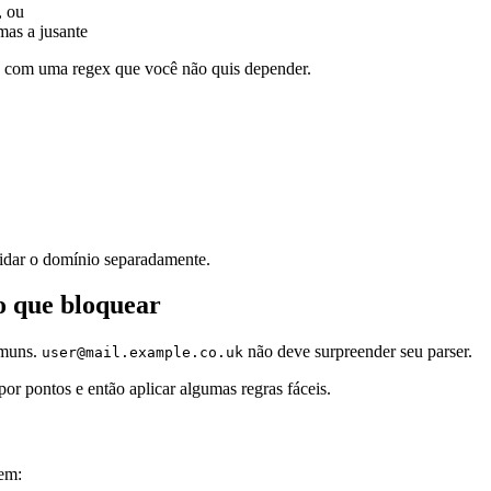
, ou
mas a jusante
te com uma regex que você não quis depender.
alidar o domínio separadamente.
o que bloquear
omuns.
não deve surpreender seu parser.
user@mail.example.co.uk
r pontos e então aplicar algumas regras fáceis.
bem: