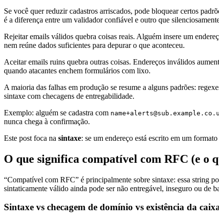
Se você quer reduzir cadastros arriscados, pode bloquear certos padrões
é a diferença entre um validador confiável e outro que silenciosament
Rejeitar emails válidos quebra coisas reais. Alguém insere um endere
nem reúne dados suficientes para depurar o que aconteceu.
Aceitar emails ruins quebra outras coisas. Endereços inválidos aumen
quando atacantes enchem formulários com lixo.
A maioria das falhas em produção se resume a alguns padrões: regexes 
sintaxe com checagens de entregabilidade.
Exemplo: alguém se cadastra com
name+alerts@sub.example.co.
nunca chega à confirmação.
Este post foca na
sintaxe
: se um endereço está escrito em um formato
O que significa compatível com RFC (e o qu
“Compatível com RFC” é principalmente sobre sintaxe: essa string p
sintaticamente válido ainda pode ser não entregável, inseguro ou de b
Sintaxe vs checagem de domínio vs existência da caix