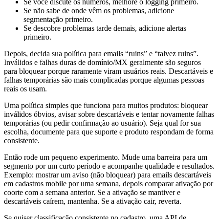
Se você discute os números, melhore o logging primeiro.
Se não sabe de onde vêm os problemas, adicione
segmentação primeiro.
Se descobre problemas tarde demais, adicione alertas
primeiro.
Depois, decida sua política para emails “ruins” e “talvez ruins”.
Inválidos e falhas duras de domínio/MX geralmente são seguros
para bloquear porque raramente viram usuários reais. Descartáveis e
falhas temporárias são mais complicadas porque algumas pessoas
reais os usam.
Uma política simples que funciona para muitos produtos: bloquear
inválidos óbvios, avisar sobre descartáveis e tentar novamente falhas
temporárias (ou pedir confirmação ao usuário). Seja qual for sua
escolha, documente para que suporte e produto respondam de forma
consistente.
Então rode um pequeno experimento. Mude uma barreira para um
segmento por um curto período e acompanhe qualidade e resultados.
Exemplo: mostrar um aviso (não bloquear) para emails descartáveis
em cadastros mobile por uma semana, depois comparar ativação por
coorte com a semana anterior. Se a ativação se mantiver e
descartáveis caírem, mantenha. Se a ativação cair, reverta.
Se quiser classificação consistente no cadastro, uma API de