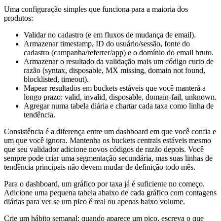
Uma configuração simples que funciona para a maioria dos
produtos:
Validar no cadastro (e em fluxos de mudança de email).
Armazenar timestamp, ID do usuário/sessão, fonte do
cadastro (campanha/referrer/app) e o domínio do email bruto.
Armazenar o resultado da validação mais um código curto de
razão (syntax, disposable, MX missing, domain not found,
blocklisted, timeout).
Mapear resultados em buckets estáveis que você manterá a
longo prazo: valid, invalid, disposable, domain-fail, unknown.
Agregar numa tabela diária e chartar cada taxa como linha de
tendência.
Consistência é a diferença entre um dashboard em que você confia e
um que você ignora. Mantenha os buckets centrais estáveis mesmo
que seu validador adicione novos códigos de razão depois. Você
sempre pode criar uma segmentação secundária, mas suas linhas de
tendência principais não devem mudar de definição todo mês.
Para o dashboard, um gráfico por taxa já é suficiente no começo.
Adicione uma pequena tabela abaixo de cada gráfico com contagens
diárias para ver se um pico é real ou apenas baixo volume.
Crie um hábito semanal: quando aparece um pico, escreva o que