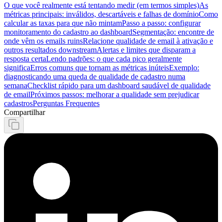
O que você realmente está tentando medir (em termos simples)
As
métricas principais: inválidos, descartáveis e falhas de domínio
Como
calcular as taxas para que não mintam
Passo a passo: configurar
monitoramento do cadastro ao dashboard
Segmentação: encontre de
onde vêm os emails ruins
Relacione qualidade de email à ativação e
outros resultados downstream
Alertas e limites que disparam a
resposta certa
Lendo padrões: o que cada pico geralmente
significa
Erros comuns que tornam as métricas inúteis
Exemplo:
diagnosticando uma queda de qualidade de cadastro numa
semana
Checklist rápido para um dashboard saudável de qualidade
de email
Próximos passos: melhorar a qualidade sem prejudicar
cadastros
Perguntas Frequentes
Compartilhar