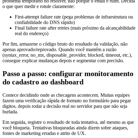
problema temporário no resolver, não porque o email é ruim. Decida
o que quer medir e rotule claramente:
First-attempt failure rate (pega problemas de infraestrutura ou
confiabilidade do DNS rápido)
Final failure rate after retries (mais próximo da alcançabilidade
real do endereço)
Por fim, armazene o código bruto do resultado da validação, não
apenas aprovado/reprovado. Quando você mantém a razão
(syntax_error, no_mx, disposable_provider, blocked, timeout, etc.),
consegue explicar mudanças depois e segmentar com precisão.
Passo a passo: configurar monitoramento
do cadastro ao dashboard
Comece decidindo onde as checagens acontecem. Muitas equipes
fazem uma verificação rápida de formato no formulário para pegar
digitos, depois rodar a decisão real no servidor para que não seja
burlada.
Em seguida, registre o resultado de toda tentativa, até mesmo as que
você bloqueia. Tentativas bloqueadas ainda dizem sobre ataques,
fontes de marketing erradas e atrito de UX.