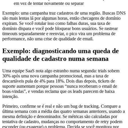
em vez de tentar novamente ou separar
Exemplo: uma campanha traz cadastros de uma região. Buscas DNS
são mais lentas lá por algumas horas, então checagens de domínio
expiram. Se você rotular isso como falhas duras, sua taxa de
domínio dispara e você pode bloquear bons usuários. Se rastrear
timeouts separadamente e reenviar, o pico vira um problema de
performance, não uma crise de qualidade de email.
Exemplo: diagnosticando uma queda de
qualidade de cadastro numa semana
Uma equipe SaaS nota algo estranho numa segunda: trials sobem
30% após uma nova campanha promocional, mas a taxa de
descartáveis pula de 4% para 18%. Dois dias depois, tickets de
suporte aumentam porque pessoas “nunca receberam o email de
boas-vindas”, e vendas reclama que os leads parecem de baixa
intenção.
Primeiro, confirme se é real e não um bug de tracking. Compare a
última semana com a média das quatro semanas anteriores, usando a
mesma definição e denominador. Se métricas são calculadas por
tentativa de cadastro, mudanças no comportamento de retry podem
esconder (ou exagerar) o problema. Decida se você monitora por