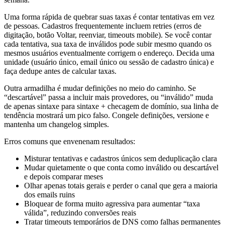
Uma forma rápida de quebrar suas taxas é contar tentativas em vez
de pessoas. Cadastros frequentemente incluem retries (erros de
digitação, botão Voltar, reenviar, timeouts mobile). Se você contar
cada tentativa, sua taxa de inválidos pode subir mesmo quando os
mesmos usuários eventualmente corrigem o endereço. Decida uma
unidade (usuário único, email único ou sessão de cadastro única) e
faça dedupe antes de calcular taxas.
Outra armadilha é mudar definições no meio do caminho. Se
“descartável” passa a incluir mais provedores, ou “inválido” muda
de apenas sintaxe para sintaxe + checagem de domínio, sua linha de
tendência mostrará um pico falso. Congele definições, versione e
mantenha um changelog simples.
Erros comuns que envenenam resultados:
Misturar tentativas e cadastros únicos sem deduplicação clara
Mudar quietamente o que conta como inválido ou descartável
e depois comparar meses
Olhar apenas totais gerais e perder o canal que gera a maioria
dos emails ruins
Bloquear de forma muito agressiva para aumentar “taxa
válida”, reduzindo conversões reais
Tratar timeouts temporários de DNS como falhas permanentes