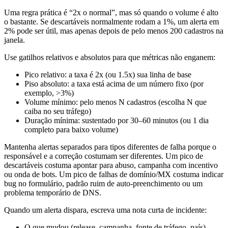
Uma regra prática é “2x o normal”, mas só quando o volume é alto
o bastante. Se descartáveis normalmente rodam a 1%, um alerta em
2% pode ser útil, mas apenas depois de pelo menos 200 cadastros na
janela.
Use gatilhos relativos e absolutos para que métricas não enganem:
Pico relativo: a taxa é 2x (ou 1.5x) sua linha de base
Piso absoluto: a taxa está acima de um número fixo (por
exemplo, >3%)
Volume mínimo: pelo menos N cadastros (escolha N que
caiba no seu tráfego)
Duração mínima: sustentado por 30–60 minutos (ou 1 dia
completo para baixo volume)
Mantenha alertas separados para tipos diferentes de falha porque o
responsável e a correção costumam ser diferentes. Um pico de
descartáveis costuma apontar para abuso, campanha com incentivo
ou onda de bots. Um pico de falhas de domínio/MX costuma indicar
bug no formulário, padrão ruim de auto-preenchimento ou um
problema temporário de DNS.
Quando um alerta dispara, escreva uma nota curta de incidente:
O que mudou (release, campanha, fonte de tráfego, país)