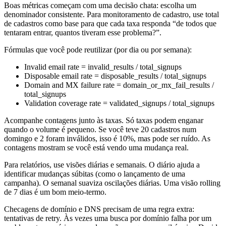
Boas métricas começam com uma decisão chata: escolha um
denominador consistente. Para monitoramento de cadastro, use total
de cadastros como base para que cada taxa responda “de todos que
tentaram entrar, quantos tiveram esse problema?”.
Fórmulas que você pode reutilizar (por dia ou por semana):
Invalid email rate = invalid_results / total_signups
Disposable email rate = disposable_results / total_signups
Domain and MX failure rate = domain_or_mx_fail_results /
total_signups
Validation coverage rate = validated_signups / total_signups
Acompanhe contagens junto às taxas. Só taxas podem enganar
quando o volume é pequeno. Se você teve 20 cadastros num
domingo e 2 foram inválidos, isso é 10%, mas pode ser ruído. As
contagens mostram se você está vendo uma mudança real.
Para relatórios, use visões diárias e semanais. O diário ajuda a
identificar mudanças súbitas (como o lançamento de uma
campanha). O semanal suaviza oscilações diárias. Uma visão rolling
de 7 dias é um bom meio-termo.
Checagens de domínio e DNS precisam de uma regra extra:
tentativas de retry. Às vezes uma busca por domínio falha por um