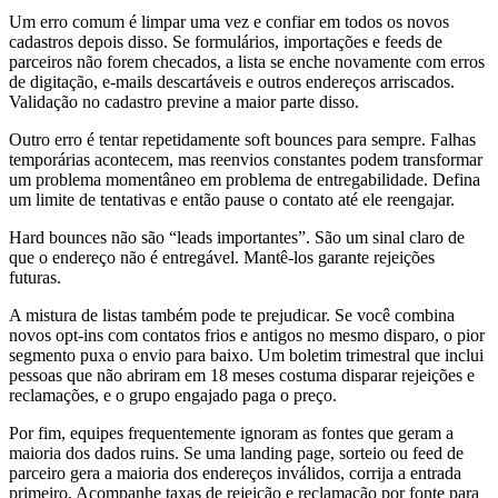
Um erro comum é limpar uma vez e confiar em todos os novos
cadastros depois disso. Se formulários, importações e feeds de
parceiros não forem checados, a lista se enche novamente com erros
de digitação, e-mails descartáveis e outros endereços arriscados.
Validação no cadastro previne a maior parte disso.
Outro erro é tentar repetidamente soft bounces para sempre. Falhas
temporárias acontecem, mas reenvios constantes podem transformar
um problema momentâneo em problema de entregabilidade. Defina
um limite de tentativas e então pause o contato até ele reengajar.
Hard bounces não são “leads importantes”. São um sinal claro de
que o endereço não é entregável. Mantê-los garante rejeições
futuras.
A mistura de listas também pode te prejudicar. Se você combina
novos opt-ins com contatos frios e antigos no mesmo disparo, o pior
segmento puxa o envio para baixo. Um boletim trimestral que inclui
pessoas que não abriram em 18 meses costuma disparar rejeições e
reclamações, e o grupo engajado paga o preço.
Por fim, equipes frequentemente ignoram as fontes que geram a
maioria dos dados ruins. Se uma landing page, sorteio ou feed de
parceiro gera a maioria dos endereços inválidos, corrija a entrada
primeiro. Acompanhe taxas de rejeição e reclamação por fonte para