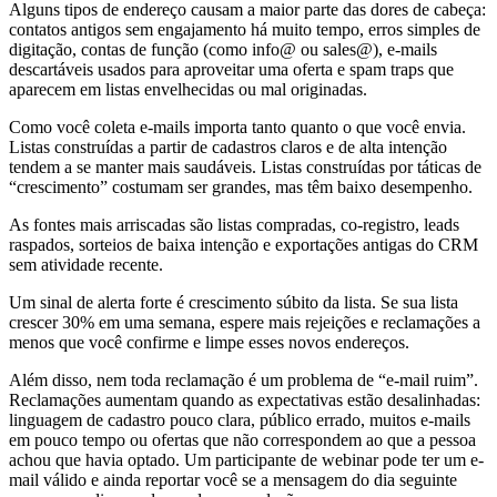
Alguns tipos de endereço causam a maior parte das dores de cabeça:
contatos antigos sem engajamento há muito tempo, erros simples de
digitação, contas de função (como info@ ou sales@), e-mails
descartáveis usados para aproveitar uma oferta e spam traps que
aparecem em listas envelhecidas ou mal originadas.
Como você coleta e-mails importa tanto quanto o que você envia.
Listas construídas a partir de cadastros claros e de alta intenção
tendem a se manter mais saudáveis. Listas construídas por táticas de
“crescimento” costumam ser grandes, mas têm baixo desempenho.
As fontes mais arriscadas são listas compradas, co-registro, leads
raspados, sorteios de baixa intenção e exportações antigas do CRM
sem atividade recente.
Um sinal de alerta forte é crescimento súbito da lista. Se sua lista
crescer 30% em uma semana, espere mais rejeições e reclamações a
menos que você confirme e limpe esses novos endereços.
Além disso, nem toda reclamação é um problema de “e-mail ruim”.
Reclamações aumentam quando as expectativas estão desalinhadas:
linguagem de cadastro pouco clara, público errado, muitos e-mails
em pouco tempo ou ofertas que não correspondem ao que a pessoa
achou que havia optado. Um participante de webinar pode ter um e-
mail válido e ainda reportar você se a mensagem do dia seguinte