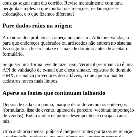
consiga seguir num dia corrido. Revise mensalmente com uma
pergunta simples: o que mudou nas rejeições, reclamações e
colocação, e o que fizemos diferente?
Pare dados ruins na origem
A maioria dos problemas começa no cadastro. Adicione validação
para que endereços quebrados ou arriscados não entrem no sistema.
Isso significa checar sintaxe e sinais de domínio antes de aceitar o
formulário.
Se quiser uma forma leve de fazer isso, Verimail (verimail.co) é uma
API de validação de e-mail que checa sintaxe, registros de domínio
e MX, e sinaliza provedores descartáveis, o que ajuda a manter
cadastros novos mais limpos.
Aperte as fontes que continuam falhando
Depois de cada campanha, marque de onde vieram os endereços
(formulário, lista de evento, upload de parceiro, webinar, importação
de vendas). Então audite os piores desempenhos e corrija a causa
raiz.
Uma auditoria mensal prática é ranquear fontes por taxas de rejeição
e reclamação, revisar os maiores ofensores, apertar as regras de