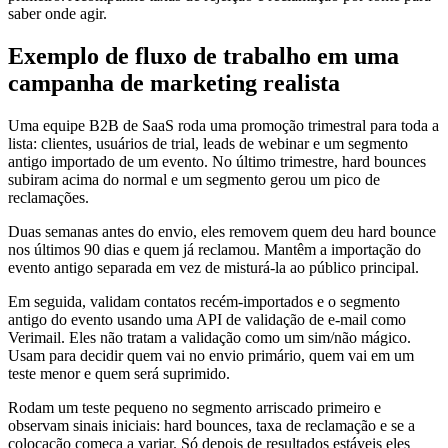
saber onde agir.
Exemplo de fluxo de trabalho em uma
campanha de marketing realista
Uma equipe B2B de SaaS roda uma promoção trimestral para toda a
lista: clientes, usuários de trial, leads de webinar e um segmento
antigo importado de um evento. No último trimestre, hard bounces
subiram acima do normal e um segmento gerou um pico de
reclamações.
Duas semanas antes do envio, eles removem quem deu hard bounce
nos últimos 90 dias e quem já reclamou. Mantêm a importação do
evento antigo separada em vez de misturá-la ao público principal.
Em seguida, validam contatos recém-importados e o segmento
antigo do evento usando uma API de validação de e-mail como
Verimail. Eles não tratam a validação como um sim/não mágico.
Usam para decidir quem vai no envio primário, quem vai em um
teste menor e quem será suprimido.
Rodam um teste pequeno no segmento arriscado primeiro e
observam sinais iniciais: hard bounces, taxa de reclamação e se a
colocação começa a variar. Só depois de resultados estáveis eles