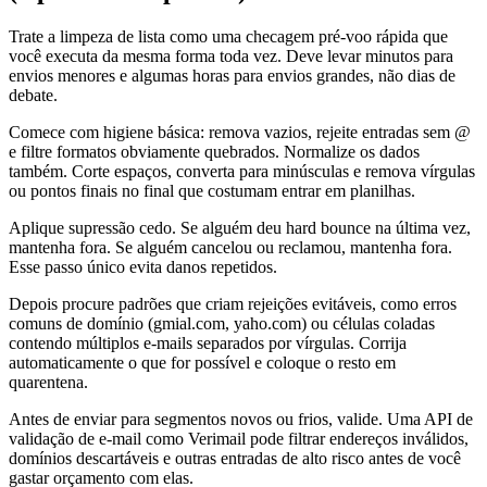
Trate a limpeza de lista como uma checagem pré-voo rápida que
você executa da mesma forma toda vez. Deve levar minutos para
envios menores e algumas horas para envios grandes, não dias de
debate.
Comece com higiene básica: remova vazios, rejeite entradas sem @
e filtre formatos obviamente quebrados. Normalize os dados
também. Corte espaços, converta para minúsculas e remova vírgulas
ou pontos finais no final que costumam entrar em planilhas.
Aplique supressão cedo. Se alguém deu hard bounce na última vez,
mantenha fora. Se alguém cancelou ou reclamou, mantenha fora.
Esse passo único evita danos repetidos.
Depois procure padrões que criam rejeições evitáveis, como erros
comuns de domínio (gmial.com, yaho.com) ou células coladas
contendo múltiplos e-mails separados por vírgulas. Corrija
automaticamente o que for possível e coloque o resto em
quarentena.
Antes de enviar para segmentos novos ou frios, valide. Uma API de
validação de e-mail como Verimail pode filtrar endereços inválidos,
domínios descartáveis e outras entradas de alto risco antes de você
gastar orçamento com elas.