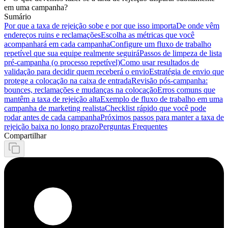
em uma campanha?
Sumário
Por que a taxa de rejeição sobe e por que isso importa
De onde vêm
endereços ruins e reclamações
Escolha as métricas que você
acompanhará em cada campanha
Configure um fluxo de trabalho
repetível que sua equipe realmente seguirá
Passos de limpeza de lista
pré-campanha (o processo repetível)
Como usar resultados de
validação para decidir quem receberá o envio
Estratégia de envio que
protege a colocação na caixa de entrada
Revisão pós-campanha:
bounces, reclamações e mudanças na colocação
Erros comuns que
mantêm a taxa de rejeição alta
Exemplo de fluxo de trabalho em uma
campanha de marketing realista
Checklist rápido que você pode
rodar antes de cada campanha
Próximos passos para manter a taxa de
rejeição baixa no longo prazo
Perguntas Frequentes
Compartilhar