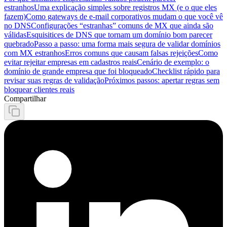
estranhos
Uma explicação simples sobre registros MX (e o que eles
fazem)
Como gateways de e-mail corporativos mudam o que você vê
no DNS
Configurações “estranhas” comuns de MX que ainda são
válidas
Esquisitices de DNS que tornam um domínio bom parecer
quebrado
Passo a passo: uma forma mais segura de validar domínios
com MX estranhos
Erros comuns que causam falsas rejeições
Como
evitar rejeitar empresas em cadastros reais
Cenário de exemplo: o
domínio de grande empresa que foi bloqueado
Checklist rápido para
revisar suas regras de validação
Próximos passos: apertar regras sem
bloquear clientes reais
Compartilhar