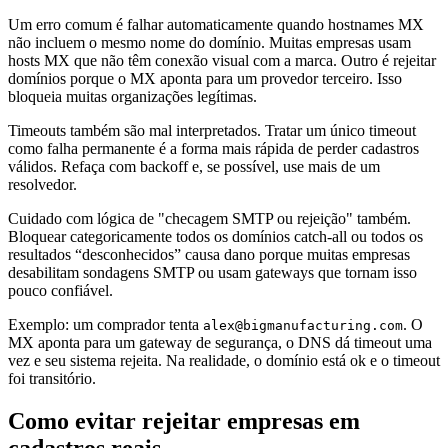
Um erro comum é falhar automaticamente quando hostnames MX
não incluem o mesmo nome do domínio. Muitas empresas usam
hosts MX que não têm conexão visual com a marca. Outro é rejeitar
domínios porque o MX aponta para um provedor terceiro. Isso
bloqueia muitas organizações legítimas.
Timeouts também são mal interpretados. Tratar um único timeout
como falha permanente é a forma mais rápida de perder cadastros
válidos. Refaça com backoff e, se possível, use mais de um
resolvedor.
Cuidado com lógica de "checagem SMTP ou rejeição" também.
Bloquear categoricamente todos os domínios catch-all ou todos os
resultados “desconhecidos” causa dano porque muitas empresas
desabilitam sondagens SMTP ou usam gateways que tornam isso
pouco confiável.
Exemplo: um comprador tenta
. O
alex@bigmanufacturing.com
MX aponta para um gateway de segurança, o DNS dá timeout uma
vez e seu sistema rejeita. Na realidade, o domínio está ok e o timeout
foi transitório.
Como evitar rejeitar empresas em
cadastros reais