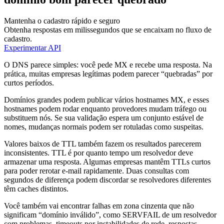
Mantenha o cadastro rápido e seguro
Obtenha respostas em milissegundos que se encaixam no fluxo de
cadastro.
Experimentar API
O DNS parece simples: você pede MX e recebe uma resposta. Na
prática, muitas empresas legítimas podem parecer “quebradas” por
curtos períodos.
Domínios grandes podem publicar vários hostnames MX, e esses
hostnames podem rodar enquanto provedores mudam tráfego ou
substituem nós. Se sua validação espera um conjunto estável de
nomes, mudanças normais podem ser rotuladas como suspeitas.
Valores baixos de TTL também fazem os resultados parecerem
inconsistentes. TTL é por quanto tempo um resolvedor deve
armazenar uma resposta. Algumas empresas mantêm TTLs curtos
para poder rerotar e-mail rapidamente. Duas consultas com
segundos de diferença podem discordar se resolvedores diferentes
têm caches distintos.
Você também vai encontrar falhas em zona cinzenta que não
significam “domínio inválido”, como SERVFAIL de um resolvedor
com problemas, timeouts por instabilidades de rede, respostas