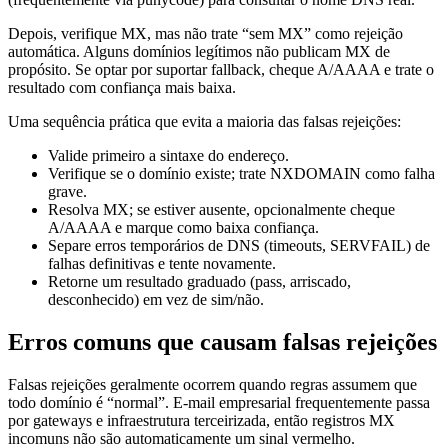
Depois, verifique MX, mas não trate “sem MX” como rejeição
automática. Alguns domínios legítimos não publicam MX de
propósito. Se optar por suportar fallback, cheque A/AAAA e trate o
resultado com confiança mais baixa.
Uma sequência prática que evita a maioria das falsas rejeições:
Valide primeiro a sintaxe do endereço.
Verifique se o domínio existe; trate NXDOMAIN como falha
grave.
Resolva MX; se estiver ausente, opcionalmente cheque
A/AAAA e marque como baixa confiança.
Separe erros temporários de DNS (timeouts, SERVFAIL) de
falhas definitivas e tente novamente.
Retorne um resultado graduado (pass, arriscado,
desconhecido) em vez de sim/não.
Erros comuns que causam falsas rejeições
Falsas rejeições geralmente ocorrem quando regras assumem que
todo domínio é “normal”. E-mail empresarial frequentemente passa
por gateways e infraestrutura terceirizada, então registros MX
incomuns não são automaticamente um sinal vermelho.