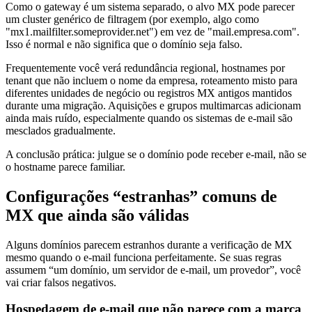
Como o gateway é um sistema separado, o alvo MX pode parecer
um cluster genérico de filtragem (por exemplo, algo como
"mx1.mailfilter.someprovider.net") em vez de "mail.empresa.com".
Isso é normal e não significa que o domínio seja falso.
Frequentemente você verá redundância regional, hostnames por
tenant que não incluem o nome da empresa, roteamento misto para
diferentes unidades de negócio ou registros MX antigos mantidos
durante uma migração. Aquisições e grupos multimarcas adicionam
ainda mais ruído, especialmente quando os sistemas de e-mail são
mesclados gradualmente.
A conclusão prática: julgue se o domínio pode receber e-mail, não se
o hostname parece familiar.
Configurações “estranhas” comuns de
MX que ainda são válidas
Alguns domínios parecem estranhos durante a verificação de MX
mesmo quando o e-mail funciona perfeitamente. Se suas regras
assumem “um domínio, um servidor de e-mail, um provedor”, você
vai criar falsos negativos.
Hospedagem de e-mail que não parece com a marca