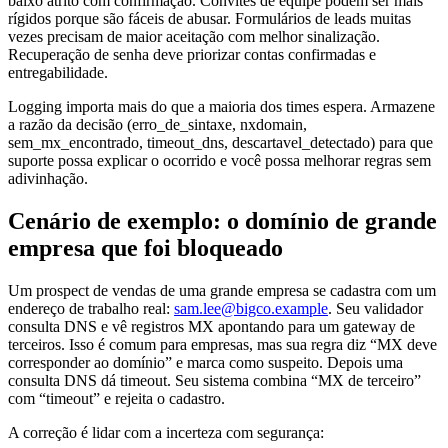
baixo atrito com confirmação. Convites de equipe podem ser mais
rígidos porque são fáceis de abusar. Formulários de leads muitas
vezes precisam de maior aceitação com melhor sinalização.
Recuperação de senha deve priorizar contas confirmadas e
entregabilidade.
Logging importa mais do que a maioria dos times espera. Armazene
a razão da decisão (erro_de_sintaxe, nxdomain,
sem_mx_encontrado, timeout_dns, descartavel_detectado) para que
suporte possa explicar o ocorrido e você possa melhorar regras sem
adivinhação.
Cenário de exemplo: o domínio de grande
empresa que foi bloqueado
Um prospect de vendas de uma grande empresa se cadastra com um
endereço de trabalho real:
sam.lee@bigco.example
. Seu validador
consulta DNS e vê registros MX apontando para um gateway de
terceiros. Isso é comum para empresas, mas sua regra diz “MX deve
corresponder ao domínio” e marca como suspeito. Depois uma
consulta DNS dá timeout. Seu sistema combina “MX de terceiro”
com “timeout” e rejeita o cadastro.
A correção é lidar com a incerteza com segurança: