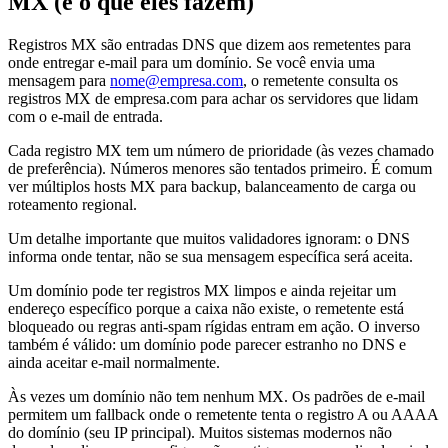
MX (e o que eles fazem)
Registros MX são entradas DNS que dizem aos remetentes para
onde entregar e-mail para um domínio. Se você envia uma
mensagem para
nome@empresa.com
, o remetente consulta os
registros MX de empresa.com para achar os servidores que lidam
com o e-mail de entrada.
Cada registro MX tem um número de prioridade (às vezes chamado
de preferência). Números menores são tentados primeiro. É comum
ver múltiplos hosts MX para backup, balanceamento de carga ou
roteamento regional.
Um detalhe importante que muitos validadores ignoram: o DNS
informa onde tentar, não se sua mensagem específica será aceita.
Um domínio pode ter registros MX limpos e ainda rejeitar um
endereço específico porque a caixa não existe, o remetente está
bloqueado ou regras anti-spam rígidas entram em ação. O inverso
também é válido: um domínio pode parecer estranho no DNS e
ainda aceitar e-mail normalmente.
Às vezes um domínio não tem nenhum MX. Os padrões de e-mail
permitem um fallback onde o remetente tenta o registro A ou AAAA
do domínio (seu IP principal). Muitos sistemas modernos não