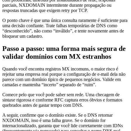
parciais, NXDOMAIN intermitente durante propagação ou
respostas truncadas que exigem retry por TCP.
O ponto chave é que uma única consulta raramente é suficiente para
uma decisão confiante. Trate falhas temporárias de DNS como
“desconhecido”, não como “inválido”, e tente novamente antes de
bloquear um cadastro.
Passo a passo: uma forma mais segura de
validar domínios com MX estranhos
Quando você encontra registros MX incomuns, o maior risco é
rejeitar uma empresa real porque a configuração de e-mail dela não
parece com um domínio típico de pequenos negócios. Valide em
camadas e mantenha “incerto” separado de “ruim”.
Comece pelo que você pode saber sem rede. Uma checagem de
sintaxe rigorosa e conforme RFC captura erros óbvios e formatos
quebrados antes de gastar tempo com DNS.
A seguir, confirme que o domínio existe. Se o DNS retornar
NXDOMAIN, isso é uma falha grave. Se o domínio for
internacionalizado, garanta que você lide corretamente com IDNs
(frequentemente via punycode) para consultar o nome DNS real.