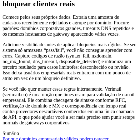
bloquear clientes reais
Comece pelos seus próprios dados. Extraia uma amostra de
cadastros recentemente rejeitados e agrupe por domínio. Procure
padrões: domínios corporativos grandes, timeouts DNS repetidos e
os mesmos hostnames de gateway aparecendo várias vezes.
Adicione visibilidade antes de aplicar bloqueios mais rígidos. Se seu
sistema só armazena “pass/fail”, você não consegue aprender com
erros. Capture códigos de razão (syntax_fail, nxdomain,
no_mx_found, dns_timeout, disposable_detected) e introduza um
terceiro resultado para casos limítrofes: desconhecido ou revisão.
Isso deixa usuários empresariais reais entrarem com um pouco de
atrito em vez de um bloqueio definitivo.
Se você não quer manter essas regras internamente, Verimail
(verimail.co) é uma opção que times usam para validação de e-mail
empresarial. Ele combina checagem de sintaxe conforme RFC,
verificação de domínio e MX e correspondência em tempo real
contra provedores descartáveis conhecidos em uma única chamada
de API, o que pode ajudar você a ser mais preciso sem punir setups
normais de gateways corporativos.
Sumário
Por que domínios empresariais válidos podem parecer