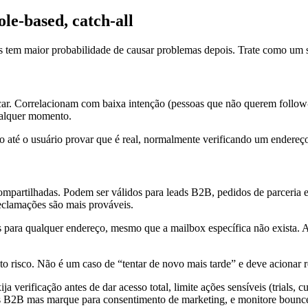
le-based, catch-all
s tem maior probabilidade de causar problemas depois. Trate como um si
car. Correlacionam com baixa intenção (pessoas que não querem follow-u
ualquer momento.
até o usuário provar que é real, normalmente verificando um endereço
artilhadas. Podem ser válidos para leads B2B, pedidos de parceria e ti
eclamações são mais prováveis.
ls para qualquer endereço, mesmo que a mailbox específica não exista. 
lto risco. Não é um caso de “tentar de novo mais tarde” e deve acionar r
verificação antes de dar acesso total, limite ações sensíveis (trials, 
os B2B mas marque para consentimento de marketing, e monitore bounces