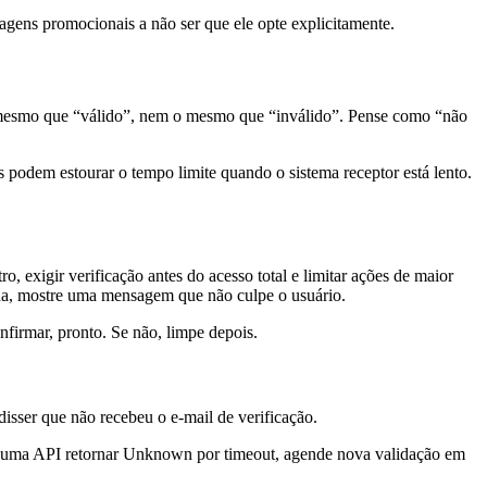
sagens promocionais a não ser que ele opte explicitamente.
mesmo que “válido”, nem o mesmo que “inválido”. Pense como “não
odem estourar o tempo limite quando o sistema receptor está lento.
xigir verificação antes do acesso total e limitar ações de maior
olha, mostre uma mensagem que não culpe o usuário.
firmar, pronto. Se não, limpe depois.
sser que não recebeu o e-mail de verificação.
Se uma API retornar Unknown por timeout, agende nova validação em