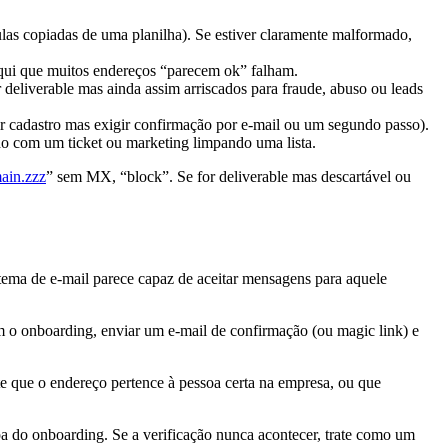
las copiadas de uma planilha). Se estiver claramente malformado,
 aqui que muitos endereços “parecem ok” falham.
 deliverable mas ainda assim arriscados para fraude, abuso ou leads
tir cadastro mas exigir confirmação por e-mail ou um segundo passo).
do com um ticket ou marketing limpando uma lista.
in.zzz
” sem MX, “block”. Se for deliverable mas descartável ou
istema de e-mail parece capaz de aceitar mensagens para aquele
 com o onboarding, enviar um e-mail de confirmação (ou magic link) e
e que o endereço pertence à pessoa certa na empresa, ou que
apa do onboarding. Se a verificação nunca acontecer, trate como um