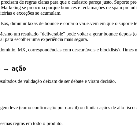
precisam de regras claras para que o cadastro pareça justo. Suporte pre
arketing se preocupa porque bounces e reclamações de spam prejudicam
ditórias e exceções se acumulam.
falsos, diminuir taxas de bounce e cortar o vai-e-vem em que o suporte 
Mesmo um resultado “deliverable” pode voltar a gerar bounce depois (c
l para escolher uma experiência mais segura.
domínio, MX, correspondências com descartáveis e blocklists). Times n
o → ação
ultados de validação deixam de ser debate e viram decisão.
gem leve (como confirmação por e-mail) ou limitar ações de alto risco a
 mesmas regras em todo o produto.