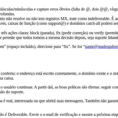
úsculas/minúsculas e capture erros óbvios (falta de @, dois @@, vírgu
rofundas.
ínio não resolve ou não tem registros MX, trate como indeliverable. É
táveis, caixas de função (como support@) e domínios catch-all podem ser
rês ações claras: block (parada), fix (pedir correção) ou verify (permi
e permite que todos tomem a mesma decisão depois, seja suporte lidan
(espaço incluído), direcione para “fix”. Se for “
name@madeupdoma
 conferiu: o endereço está escrito corretamente, o domínio existe e o s
sa caixa.
o usuário continuar. A partir daí, as boas práticas são diretas: seguir
ão do suporte.
oa é real, interessada ou que abrirá suas mensagens. Também não garant
ado é Deliverable. Envie o e-mail de verificação e mostre a próxima et