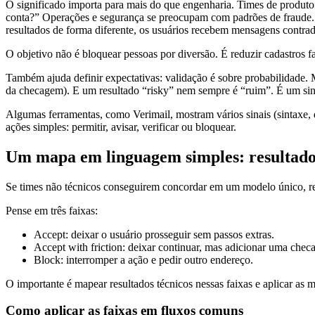
O significado importa para mais do que engenharia. Times de produto 
conta?” Operações e segurança se preocupam com padrões de fraude. M
resultados de forma diferente, os usuários recebem mensagens contra
O objetivo não é bloquear pessoas por diversão. É reduzir cadastros 
Também ajuda definir expectativas: validação é sobre probabilidade. 
da checagem). E um resultado “risky” nem sempre é “ruim”. É um sina
Algumas ferramentas, como Verimail, mostram vários sinais (sintaxe, 
ações simples: permitir, avisar, verificar ou bloquear.
Um mapa em linguagem simples: resultad
Se times não técnicos conseguirem concordar em um modelo único, res
Pense em três faixas:
Accept: deixar o usuário prosseguir sem passos extras.
Accept with friction: deixar continuar, mas adicionar uma checa
Block: interromper a ação e pedir outro endereço.
O importante é mapear resultados técnicos nessas faixas e aplicar as
Como aplicar as faixas em fluxos comuns