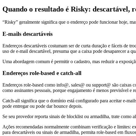
Quando o resultado é Risky: descartável, ro
“Risky” geralmente significa que o endereço pode funcionar hoje, ma
E-mails descartáveis
Endereços descartáveis costumam ser de curta duração e fáceis de tro
uso de e-mail descartável, presuma que a caixa pode desaparecer a q
Uma abordagem comum é permitir o cadastro, mas reduzir a exposição 
Endereços role-based e catch-all
Endereços role-based como info@, sales@ ou support@ são caixas comp
como assinantes pessoais, porque engajamento é menos previsível e r
Catch-all significa que o domínio está configurado para aceitar e-mai
pode entregar ou pode dar bounce depois.
Se seu provedor reporta sinais de blocklist ou armadilha, trate como a
Ações recomendadas normalmente combinam verificação e limites: exija 
para descartáveis ou sinais de armadilha, permita role-based em flux