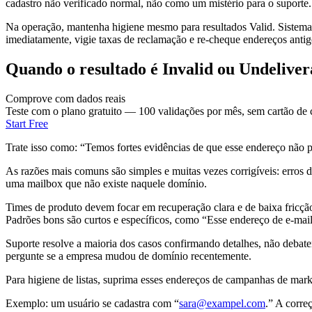
cadastro não verificado normal, não como um mistério para o suporte.
Na operação, mantenha higiene mesmo para resultados Valid. Sistema
imediatamente, vigie taxas de reclamação e re-cheque endereços antig
Quando o resultado é Invalid ou Undeliver
Comprove com dados reais
Teste com o plano gratuito — 100 validações por mês, sem cartão de c
Start Free
Trate isso como: “Temos fortes evidências de que esse endereço não p
As razões mais comuns são simples e muitas vezes corrigíveis: erros de
uma mailbox que não existe naquele domínio.
Times de produto devem focar em recuperação clara e de baixa fricção
Padrões bons são curtos e específicos, como “Esse endereço de e-mai
Suporte resolve a maioria dos casos confirmando detalhes, não debate
pergunte se a empresa mudou de domínio recentemente.
Para higiene de listas, suprima esses endereços de campanhas de mark
Exemplo: um usuário se cadastra com “
sara@exampel.com
.” A corre