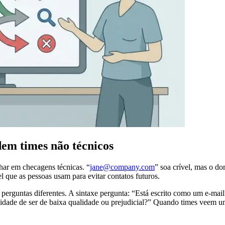
dem times não técnicos
har em checagens técnicas. “
jane@company.com
” soa crível, mas o do
 que as pessoas usam para evitar contatos futuros.
erguntas diferentes. A sintaxe pergunta: “Está escrito como um e-mai
ilidade de ser de baixa qualidade ou prejudicial?” Quando times veem 