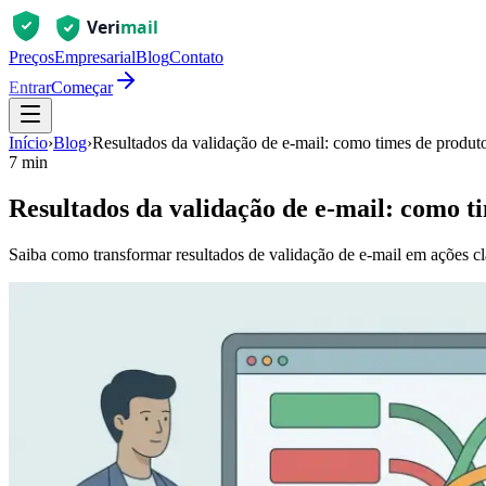
Preços
Empresarial
Blog
Contato
Entrar
Começar
Início
›
Blog
›
Resultados da validação de e-mail: como times de produto
7 min
Resultados da validação de e-mail: como t
Saiba como transformar resultados de validação de e-mail em ações clar