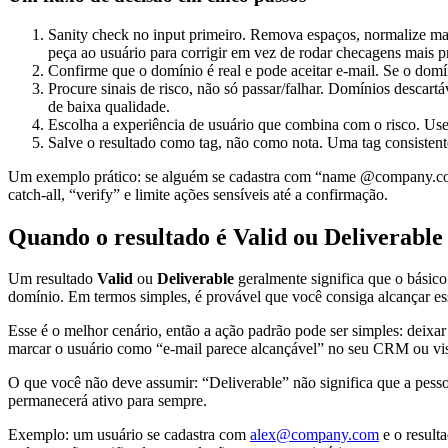
Sanity check no input primeiro. Remova espaços, normalize mai
peça ao usuário para corrigir em vez de rodar checagens mais p
Confirme que o domínio é real e pode aceitar e-mail. Se o dom
Procure sinais de risco, não só passar/falhar. Domínios descar
de baixa qualidade.
Escolha a experiência de usuário que combina com o risco. Use t
Salve o resultado como tag, não como nota. Uma tag consistent
Um exemplo prático: se alguém se cadastra com “name @company.com” 
catch-all, “verify” e limite ações sensíveis até a confirmação.
Quando o resultado é Valid ou Deliverable
Um resultado
Valid
ou
Deliverable
geralmente significa que o básico
domínio. Em termos simples, é provável que você consiga alcançar es
Esse é o melhor cenário, então a ação padrão pode ser simples: deixar 
marcar o usuário como “e-mail parece alcançável” no seu CRM ou vis
O que você não deve assumir: “Deliverable” não significa que a pess
permanecerá ativo para sempre.
Exemplo: um usuário se cadastra com
alex@company.com
e o result