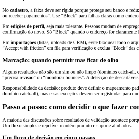
No
cadastro
, a faixa deve ser rígida porque protege seu banco e reduz
ou receber pagamentos”. Use “Block” para falhas claras como endereços
Em
edições de perfil
, seja mais tolerante. Pessoas mudam de emprego
confirmação do novo. Só “Block” quando o endereço for claramente i
Em
importações
(listas, uploads de CRM), evite bloquear todo o ar
“Accept with friction” em fila para verificação e exclua “Block” das
Marcação: quando permitir mas ficar de olho
Alguns resultados não são um sim ou não limpo (domínios catch-all
“precisa revisão” ou “monitorar bounces”. A detecção de descartáveis é
Responsabilidade da decisão: produto deve definir o mapeamento padr
domínio catch-all), mas essas exceções devem ser registradas para q
Passo a passo: como decidir o que fazer c
A maioria das discussões sobre resultados de validação acontece por
Um fluxo simples e repetível mantém produto e suporte alinhados.
Um fluxo de decisão em cinco passos