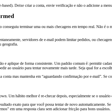
e-based). Deixe criar a conta, envie verificação e não o adicione a men
irmed
o conseguiu terminar uma ou mais checagens em tempo real. Não é o 
aneamente, servidores de e-mail podem limitar pedidos, ou checagens p
 geografia.
plique de forma consistente. Um padrão comum é: permitir cadastro, e
edir ao usuário para tentar novamente mais tarde. Seja qual for a esc
 a conta mas mantenha em “aguardando confirmação por e-mail”. Se con
. Um hábito melhor é re-checar depois, especialmente se o usuário di
resultado exato para que você possa tentar de novo automaticamente. 
emos” em uma resposta clara sem adicionar fricção para bons usuários.