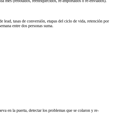
ada mes (rebotados, reenriquecidos, re-importados o re-enviados).
 lead, tasas de conversión, etapas del ciclo de vida, retención por
 semana entre dos personas suma.
eva en la puerta, detectar los problemas que se colaron y re-