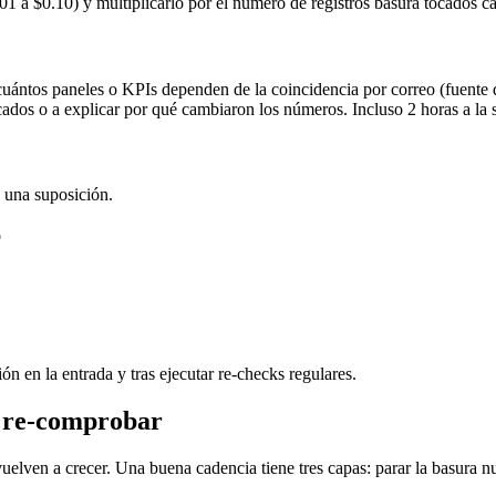
.01 a $0.10) y multiplicarlo por el número de registros basura tocados c
uántos paneles o KPIs dependen de la coincidencia por correo (fuente de
cados o a explicar por qué cambiaron los números. Incluso 2 horas a la
 una suposición.
o
n en la entrada y tras ejecutar re-checks regulares.
y re-comprobar
uelven a crecer. Una buena cadencia tiene tres capas: parar la basura nu