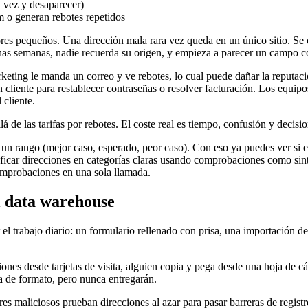
 vez y desaparecer)
 o generan rebotes repetidos
es pequeños. Una dirección mala rara vez queda en un único sitio. Se c
 unas semanas, nadie recuerda su origen, y empieza a parecer un campo c
keting le manda un correo y ve rebotes, lo cual puede dañar la reputaci
cliente para restablecer contraseñas o resolver facturación. Los equipo
 cliente.
de las tarifas por rebotes. El coste real es tiempo, confusión y decisi
 un rango (mejor caso, esperado, peor caso). Con eso ya puedes ver si 
sificar direcciones en categorías claras usando comprobaciones como si
comprobaciones en una sola llamada.
l data warehouse
 el trabajo diario: un formulario rellenado con prisa, una importación 
nes desde tarjetas de visita, alguien copia y pega desde una hoja de cál
a de formato, pero nunca entregarán.
ores maliciosos prueban direcciones al azar para pasar barreras de regis