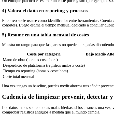
Un enfoque práctico es estimar un coste por registro (por ejemplo, $0
4) Valora el daño en reporting y procesos
El correo suele usarse como identificador entre herramientas. Cuenta c
cohortes). Luego estima el tiempo mensual dedicado a conciliar dupli
5) Resume en una tabla mensual de costes
Muestra un rango para que las partes no queden atrapadas discutiendo
Coste por categoría
Bajo
Medio
Alt
Mano de obra (horas x coste hora)
Desperdicio de plataforma (registros malos x coste)
Tiempo en reporting (horas x coste hora)
Coste total mensual
Una vez tengas un baseline, puedes medir ahorros tras añadir prevenció
Cadencia de limpieza: prevenir, detectar 
Los datos malos son como las malas hierbas: si los arrancas una vez, v
comprobar registros antiguos a medida que el mundo cambia.