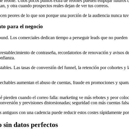
de rebote. Unos pocos puntos extra de rebotes pueden empujar futuros c
an, y otra cuando prospectos reales dejan de ver tus correos.
cen peores de lo que son porque una porción de la audiencia nunca tuvo
nto para el negocio
bound. Los comerciales dedican tiempo a perseguir leads que no pueden r
stablecimiento de contraseña, recordatorios de renovación y avisos de i
nfianza.
bles. Las tasas de conversión del funnel, la retención por cohortes y la
sechables aumentan el abuso de cuentas, fraude en promociones y spam. Si
ué pierden cuando el correo falla: marketing ve más rebotes y peor colo
conversión y previsiones distorsionadas; seguridad con más cuentas fals
os antiguos con una cadencia puede reducir estos costes rápidamente po
 sin datos perfectos