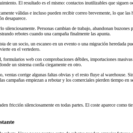
uimiento. El resultado es el mismo: contactos inutilizables que siguen 
ente válidas e incluso pueden recibir correo brevemente, lo que las ha
ón desaparece.
lo silenciosamente. Personas cambian de trabajo, abandonan buzones pe
ostrando rebotes cuando una campaña finalmente las apunta.
sta de un socio, un escaneo en un evento o una migración heredada pued
ierte en el vertedero.
formularios web con comprobaciones débiles, importaciones masivas (ho
donde un sistema confía ciegamente en otro.
to, ventas corrige algunas faltas obvias y el resto fluye al warehouse. 
e las campañas empiezan a rebotar y los comerciales pierden tiempo en s
den fricción silenciosamente en todas partes. El coste aparece como t
stante