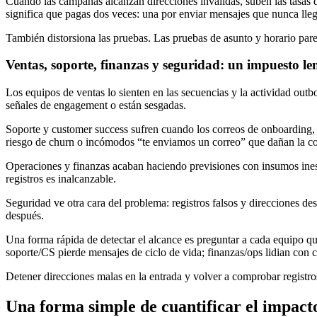
Cuando las campañas alcanzan direcciones inválidas, suben las tasas 
significa que pagas dos veces: una por enviar mensajes que nunca lleg
También distorsiona las pruebas. Las pruebas de asunto y horario pare
Ventas, soporte, finanzas y seguridad: un impuesto le
Los equipos de ventas lo sienten en las secuencias y la actividad out
señales de engagement o están sesgadas.
Soporte y customer success sufren cuando los correos de onboarding, re
riesgo de churn o incómodos “te enviamos un correo” que dañan la co
Operaciones y finanzas acaban haciendo previsiones con insumos inesta
registros es inalcanzable.
Seguridad ve otra cara del problema: registros falsos y direcciones de
después.
Una forma rápida de detectar el alcance es preguntar a cada equipo q
soporte/CS pierde mensajes de ciclo de vida; finanzas/ops lidian con 
Detener direcciones malas en la entrada y volver a comprobar registr
Una forma simple de cuantificar el impacto