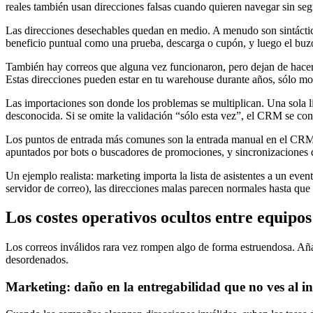
reales también usan direcciones falsas cuando quieren navegar sin seg
Las direcciones desechables quedan en medio. A menudo son sintácticam
beneficio puntual como una prueba, descarga o cupón, y luego el buz
También hay correos que alguna vez funcionaron, pero dejan de hacer
Estas direcciones pueden estar en tu warehouse durante años, sólo m
Las importaciones son donde los problemas se multiplican. Una sola li
desconocida. Si se omite la validación “sólo esta vez”, el CRM se conv
Los puntos de entrada más comunes son la entrada manual en el CRM, 
apuntados por bots o buscadores de promociones, y sincronizaciones 
Un ejemplo realista: marketing importa la lista de asistentes a un even
servidor de correo), las direcciones malas parecen normales hasta qu
Los costes operativos ocultos entre equipos
Los correos inválidos rara vez rompen algo de forma estruendosa. Aña
desordenados.
Marketing: daño en la entregabilidad que no ves al in