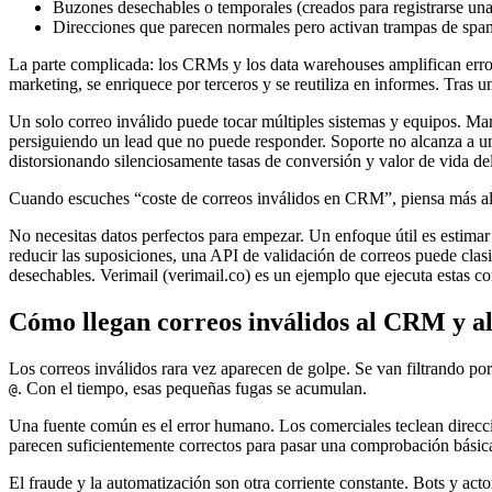
Buzones desechables o temporales (creados para registrarse una
Direcciones que parecen normales pero activan trampas de spam
La parte complicada: los CRMs y los data warehouses amplifican error
marketing, se enriquece por terceros y se reutiliza en informes. Tras
Un solo correo inválido puede tocar múltiples sistemas y equipos. Mar
persiguiendo un lead que no puede responder. Soporte no alcanza a un 
distorsionando silenciosamente tasas de conversión y valor de vida del
Cuando escuches “coste de correos inválidos en CRM”, piensa más allá 
No necesitas datos perfectos para empezar. Un enfoque útil es estimar
reducir las suposiciones, una API de validación de correos puede cla
desechables. Verimail (verimail.co) es un ejemplo que ejecuta estas 
Cómo llegan correos inválidos al CRM y a
Los correos inválidos rara vez aparecen de golpe. Se van filtrando por
. Con el tiempo, esas pequeñas fugas se acumulan.
@
Una fuente común es el error humano. Los comerciales teclean direccio
parecen suficientemente correctos para pasar una comprobación básic
El fraude y la automatización son otra corriente constante. Bots y act