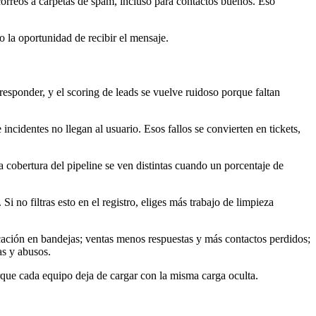
orreos a carpetas de spam, incluso para contactos buenos. Eso
 la oportunidad de recibir el mensaje.
esponder, y el scoring de leads se vuelve ruidoso porque faltan
ncidentes no llegan al usuario. Esos fallos se convierten en tickets,
 cobertura del pipeline se ven distintas cuando un porcentaje de
 no filtras esto en el registro, eliges más trabajo de limpieza
cación en bandejas; ventas menos respuestas y más contactos perdidos;
as y abusos.
rque cada equipo deja de cargar con la misma carga oculta.