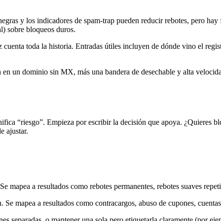
negras y los indicadores de spam-trap pueden reducir rebotes, pero hay 
al) sobre bloqueos duros.
z cuenta toda la historia. Entradas útiles incluyen de dónde vino el regi
 en un dominio sin MX, más una bandera de desechable y alta velocidad
fica “riesgo”. Empieza por escribir la decisión que apoya. ¿Quieres blo
e ajustar.
n. Se mapea a resultados como rebotes permanentes, rebotes suaves repeti
ión. Se mapea a resultados como contracargos, abuso de cupones, cuentas
 separadas, o mantener una sola pero etiquetarla claramente (por ejemp