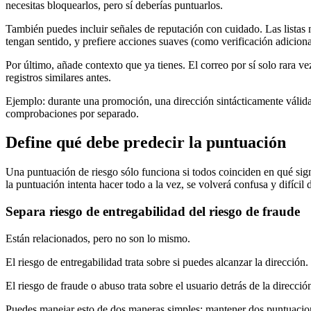
necesitas bloquearlos, pero sí deberías puntuarlos.
También puedes incluir señales de reputación con cuidado. Las listas 
tengan sentido, y prefiere acciones suaves (como verificación adicion
Por último, añade contexto que ya tienes. El correo por sí solo rara ve
registros similares antes.
Ejemplo: durante una promoción, una dirección sintácticamente válida
comprobaciones por separado.
Define qué debe predecir la puntuación
Una puntuación de riesgo sólo funciona si todos coinciden en qué signi
la puntuación intenta hacer todo a la vez, se volverá confusa y difícil d
Separa riesgo de entregabilidad del riesgo de fraude
Están relacionados, pero no son lo mismo.
El riesgo de entregabilidad trata sobre si puedes alcanzar la direcció
El riesgo de fraude o abuso trata sobre el usuario detrás de la direcc
Puedes manejar esto de dos maneras simples: mantener dos puntuaciones