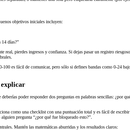
uenos objetivos iniciales incluyen:
n 14 días?”
nte real, pierdes ingresos y confianza. Si dejas pasar un registro riesgo
brales.
 0-100 es fácil de comunicar, pero sólo si defines bandas como 0-24 baj
 explicar
que deberías poder responder dos preguntas en palabras sencillas: ¿por q
unciona como una checklist con una puntuación total y es fácil de escr
o alguien pregunta “¿por qué fue bloqueado esto?”.
rales. Mantén las matemáticas aburridas y los resultados claros: