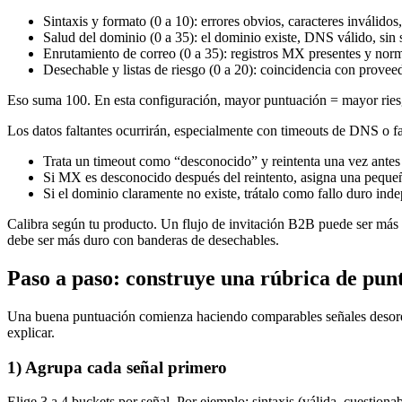
Sintaxis y formato (0 a 10): errores obvios, caracteres inválidos
Salud del dominio (0 a 35): el dominio existe, DNS válido, sin 
Enrutamiento de correo (0 a 35): registros MX presentes y norma
Desechable y listas de riesgo (0 a 20): coincidencia con prove
Eso suma 100. En esta configuración, mayor puntuación = mayor ries
Los datos faltantes ocurrirán, especialmente con timeouts de DNS o fa
Trata un timeout como “desconocido” y reintenta una vez antes
Si MX es desconocido después del reintento, asigna una pequeñ
Si el dominio claramente no existe, trátalo como fallo duro ind
Calibra según tu producto. Un flujo de invitación B2B puede ser más 
debe ser más duro con banderas de desechables.
Paso a paso: construye una rúbrica de pun
Una buena puntuación comienza haciendo comparables señales desorde
explicar.
1) Agrupa cada señal primero
Elige 3 a 4 buckets por señal. Por ejemplo: sintaxis (válida, cuestionab