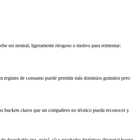
be ser neutral, ligeramente riesgoso o motivo para reintentar:
Un registro de consumo puede permitir más dominios gratuitos pero
os buckets claros que un compañero no técnico pueda reconocer y
de desechable (no, quizá, sí) y resultados históricos (historial bueno,