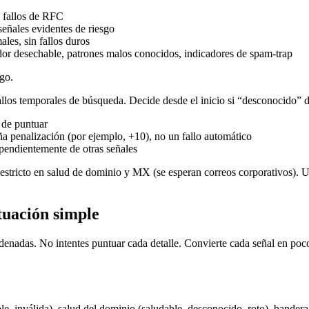
, fallos de RFC
señales evidentes de riesgo
les, sin fallos duros
edor desechable, patrones malos conocidos, indicadores de spam-trap
go.
llos temporales de búsqueda. Decide desde el inicio si “desconocido” de
 de puntuar
a penalización (por ejemplo, +10), no un fallo automático
ependientemente de otras señales
estricto en salud de dominio y MX (se esperan correos corporativos). 
tuación simple
nadas. No intentes puntuar cada detalle. Convierte cada señal en poc
le, inválida), salud del dominio (saludable, desconocido, roto), bandera 