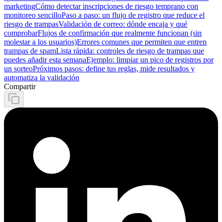
marketing
Cómo detectar inscripciones de riesgo temprano con
monitoreo sencillo
Paso a paso: un flujo de registro que reduce el
riesgo de trampas
Validación de correo: dónde encaja y qué
comprobar
Flujos de confirmación que realmente funcionan (sin
molestar a los usuarios)
Errores comunes que permiten que entren
trampas de spam
Lista rápida: controles de riesgo de trampas que
puedes añadir esta semana
Ejemplo: limpiar un pico de registros por
un sorteo
Próximos pasos: define tus reglas, mide resultados y
automatiza la validación
Compartir