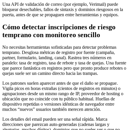
Una API de validación de correo (por ejemplo, Verimail) puede
bloquear desechables, fallos de sintaxis y dominios riesgosos en la
puerta, antes de que se propaguen entre herramientas y equipos.
Cómo detectar inscripciones de riesgo
temprano con monitoreo sencillo
No necesitas herramientas sofisticadas para detectar problemas
temprano. Desglosa métricas de registro por fuente (campaña,
partner, formulario, landing, canal). Rastrea tres números en
paralelo: tasa de registro, tasa de rebote y tasa de quejas. Una fuente
que parece fantástica en registros pero que pronto produce rebotes o
quejas suele ser un camino directo hacia las trampas.
Los patrones suelen aparecer antes de que el daño se propague.
Vigila picos en horas extrañas (cientos de registros en minutos) o
agrupaciones desde un mismo rango de IP, proveedor de hosting o
ubicación que no coincide con tu público habitual. Huellas de
dispositivo repetidas o versiones idénticas de navegador entre
muchos “nuevos” usuarios también merecen atención.
Los detalles del email pueden ser una señal rápida. Marca
direcciones que parezcan auto-generadas (cadenas largas y
aleatorias, muchos dígitos), dominios que no sueles ver o que no