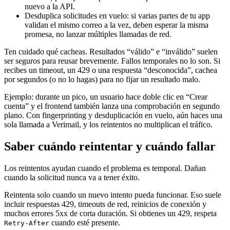
nuevo a la API.
Desduplica solicitudes en vuelo: si varias partes de tu app
validan el mismo correo a la vez, deben esperar la misma
promesa, no lanzar múltiples llamadas de red.
Ten cuidado qué cacheas. Resultados “válido” e “inválido” suelen
ser seguros para reusar brevemente. Fallos temporales no lo son. Si
recibes un timeout, un 429 o una respuesta “desconocida”, cachea
por segundos (o no lo hagas) para no fijar un resultado malo.
Ejemplo: durante un pico, un usuario hace doble clic en “Crear
cuenta” y el frontend también lanza una comprobación en segundo
plano. Con fingerprinting y desduplicación en vuelo, aún haces una
sola llamada a Verimail, y los reintentos no multiplican el tráfico.
Saber cuándo reintentar y cuándo fallar
Los reintentos ayudan cuando el problema es temporal. Dañan
cuando la solicitud nunca va a tener éxito.
Reintenta solo cuando un nuevo intento pueda funcionar. Eso suele
incluir respuestas 429, timeouts de red, reinicios de conexión y
muchos errores 5xx de corta duración. Si obtienes un 429, respeta
cuando esté presente.
Retry-After