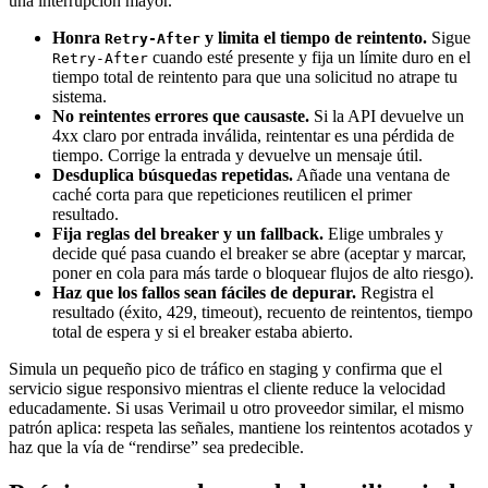
una interrupción mayor.
Honra
y limita el tiempo de reintento.
Sigue
Retry-After
cuando esté presente y fija un límite duro en el
Retry-After
tiempo total de reintento para que una solicitud no atrape tu
sistema.
No reintentes errores que causaste.
Si la API devuelve un
4xx claro por entrada inválida, reintentar es una pérdida de
tiempo. Corrige la entrada y devuelve un mensaje útil.
Desduplica búsquedas repetidas.
Añade una ventana de
caché corta para que repeticiones reutilicen el primer
resultado.
Fija reglas del breaker y un fallback.
Elige umbrales y
decide qué pasa cuando el breaker se abre (aceptar y marcar,
poner en cola para más tarde o bloquear flujos de alto riesgo).
Haz que los fallos sean fáciles de depurar.
Registra el
resultado (éxito, 429, timeout), recuento de reintentos, tiempo
total de espera y si el breaker estaba abierto.
Simula un pequeño pico de tráfico en staging y confirma que el
servicio sigue responsivo mientras el cliente reduce la velocidad
educadamente. Si usas Verimail u otro proveedor similar, el mismo
patrón aplica: respeta las señales, mantiene los reintentos acotados y
haz que la vía de “rendirse” sea predecible.