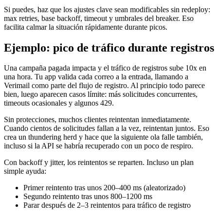
Si puedes, haz que los ajustes clave sean modificables sin redeploy:
max retries, base backoff, timeout y umbrales del breaker. Eso
facilita calmar la situación rápidamente durante picos.
Ejemplo: pico de tráfico durante registros
Una campaña pagada impacta y el tráfico de registros sube 10x en
una hora. Tu app valida cada correo a la entrada, llamando a
Verimail como parte del flujo de registro. Al principio todo parece
bien, luego aparecen casos límite: más solicitudes concurrentes,
timeouts ocasionales y algunos 429.
Sin protecciones, muchos clientes reintentan inmediatamente.
Cuando cientos de solicitudes fallan a la vez, reintentan juntos. Eso
crea un thundering herd y hace que la siguiente ola falle también,
incluso si la API se habría recuperado con un poco de respiro.
Con backoff y jitter, los reintentos se reparten. Incluso un plan
simple ayuda:
Primer reintento tras unos 200–400 ms (aleatorizado)
Segundo reintento tras unos 800–1200 ms
Parar después de 2–3 reintentos para tráfico de registro