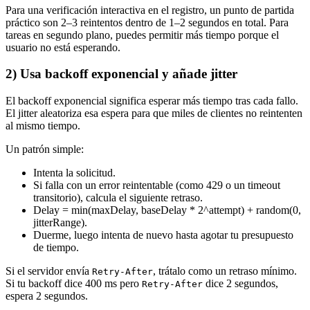
Para una verificación interactiva en el registro, un punto de partida
práctico son 2–3 reintentos dentro de 1–2 segundos en total. Para
tareas en segundo plano, puedes permitir más tiempo porque el
usuario no está esperando.
2) Usa backoff exponencial y añade jitter
El backoff exponencial significa esperar más tiempo tras cada fallo.
El jitter aleatoriza esa espera para que miles de clientes no reintenten
al mismo tiempo.
Un patrón simple:
Intenta la solicitud.
Si falla con un error reintentable (como 429 o un timeout
transitorio), calcula el siguiente retraso.
Delay = min(maxDelay, baseDelay * 2^attempt) + random(0,
jitterRange).
Duerme, luego intenta de nuevo hasta agotar tu presupuesto
de tiempo.
Si el servidor envía
, trátalo como un retraso mínimo.
Retry-After
Si tu backoff dice 400 ms pero
dice 2 segundos,
Retry-After
espera 2 segundos.