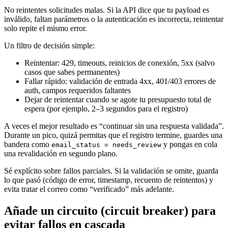
No reintentes solicitudes malas. Si la API dice que tu payload es
inválido, faltan parámetros o la autenticación es incorrecta, reintentar
solo repite el mismo error.
Un filtro de decisión simple:
Reintentar: 429, timeouts, reinicios de conexión, 5xx (salvo
casos que sabes permanentes)
Fallar rápido: validación de entrada 4xx, 401/403 errores de
auth, campos requeridos faltantes
Dejar de reintentar cuando se agote tu presupuesto total de
espera (por ejemplo, 2–3 segundos para el registro)
A veces el mejor resultado es “continuar sin una respuesta validada”.
Durante un pico, quizá permitas que el registro termine, guardes una
bandera como
y pongas en cola
email_status = needs_review
una revalidación en segundo plano.
Sé explícito sobre fallos parciales. Si la validación se omite, guarda
lo que pasó (código de error, timestamp, recuento de reintentos) y
evita tratar el correo como “verificado” más adelante.
Añade un circuito (circuit breaker) para
evitar fallos en cascada