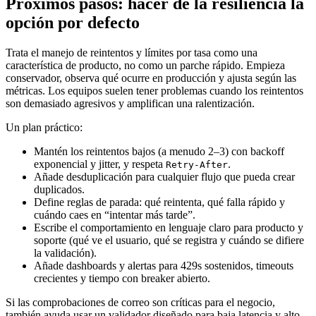
Próximos pasos: hacer de la resiliencia la
opción por defecto
Trata el manejo de reintentos y límites por tasa como una
característica de producto, no como un parche rápido. Empieza
conservador, observa qué ocurre en producción y ajusta según las
métricas. Los equipos suelen tener problemas cuando los reintentos
son demasiado agresivos y amplifican una ralentización.
Un plan práctico:
Mantén los reintentos bajos (a menudo 2–3) con backoff
exponencial y jitter, y respeta
.
Retry-After
Añade desduplicación para cualquier flujo que pueda crear
duplicados.
Define reglas de parada: qué reintenta, qué falla rápido y
cuándo caes en “intentar más tarde”.
Escribe el comportamiento en lenguaje claro para producto y
soporte (qué ve el usuario, qué se registra y cuándo se difiere
la validación).
Añade dashboards y alertas para 429s sostenidos, timeouts
crecientes y tiempo con breaker abierto.
Si las comprobaciones de correo son críticas para el negocio,
también ayuda usar un validador diseñado para baja latencia y alto