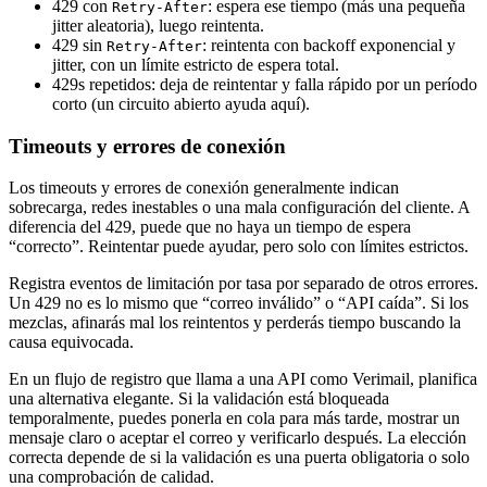
429 con
: espera ese tiempo (más una pequeña
Retry-After
jitter aleatoria), luego reintenta.
429 sin
: reintenta con backoff exponencial y
Retry-After
jitter, con un límite estricto de espera total.
429s repetidos: deja de reintentar y falla rápido por un período
corto (un circuito abierto ayuda aquí).
Timeouts y errores de conexión
Los timeouts y errores de conexión generalmente indican
sobrecarga, redes inestables o una mala configuración del cliente. A
diferencia del 429, puede que no haya un tiempo de espera
“correcto”. Reintentar puede ayudar, pero solo con límites estrictos.
Registra eventos de limitación por tasa por separado de otros errores.
Un 429 no es lo mismo que “correo inválido” o “API caída”. Si los
mezclas, afinarás mal los reintentos y perderás tiempo buscando la
causa equivocada.
En un flujo de registro que llama a una API como Verimail, planifica
una alternativa elegante. Si la validación está bloqueada
temporalmente, puedes ponerla en cola para más tarde, mostrar un
mensaje claro o aceptar el correo y verificarlo después. La elección
correcta depende de si la validación es una puerta obligatoria o solo
una comprobación de calidad.