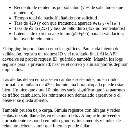
Recuento de reintentos por solicitud (y % de solicitudes que
reintentan)
Tiempo total de backoff añadido por solicitud
Tasa de 429 (y con qué frecuencia aparece
)
Retry-After
Tasa de éxito (2xx) y tasa de fallo duro (4xx no reintentados)
Latencia de extremo a extremo (p50/p95) para la validación,
incluyendo reintentos
El logging importa tanto como los gráficos. Para cada intento de
validación, registra un request ID y el resultado final. Si la API
devuelve su propio request ID, guárdalo también. Mantén los logs
seguros para la privacidad: hashea el correo y aún así podrás depurar
duplicados.
Las alertas deben enfocarse en cambios sostenidos, no en ruido
normal. Un puñado de 429s durante una hora ocupada puede estar
bien. Un pico que dura 10 minutos suele significar que los patrones
de tráfico cambiaron, los reintentos son demasiado agresivos o el
breaker se queda abierto.
También prueba bajo carga. Simula registros con ráfagas y redes
lentas, no solo llamadas en el camino feliz. Aunque tu proveedor
normalmente responda en milisegundos, tus timeouts y límites de
reintento deben asumir que Internet puede fallar.