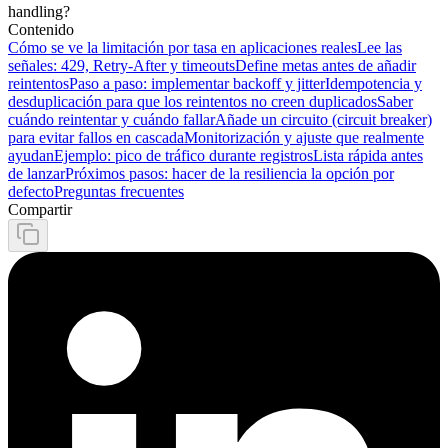
handling?
Contenido
Cómo se ve la limitación por tasa en aplicaciones reales
Lee las
señales: 429, Retry-After y timeouts
Define metas antes de añadir
reintentos
Paso a paso: implementar backoff y jitter
Idempotencia y
desduplicación para que los reintentos no creen duplicados
Saber
cuándo reintentar y cuándo fallar
Añade un circuito (circuit breaker)
para evitar fallos en cascada
Monitorización y ajuste que realmente
ayudan
Ejemplo: pico de tráfico durante registros
Lista rápida antes
de lanzar
Próximos pasos: hacer de la resiliencia la opción por
defecto
Preguntas frecuentes
Compartir