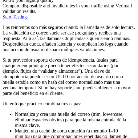
Know your signup quality
Compare disposable and invalid rates in your traffic using Verimail
validation results.
Start Testing
Los reintentos son más seguros cuando la llamada es de solo lectura.
La validación de correo suele ser así: preguntas y recibes una
respuesta. Aun así, las llamadas duplicadas siguen siendo dañinas.
Desperdician cuota, añaden latencia y complican los logs cuando
una acción de usuario dispara múltiples validaciones.
Si tu proveedor soporta claves de idempotencia, úsalas para
cualquier endpoint que pueda tener efectos secundarios (por
ejemplo, flujos de “validar y almacenar”). Una clave de
idempotencia puede ser un UUID por acción de usuario o una
huella estable como un hash del correo normalizado más una
ventana temporal. Si no hay soporte, aún puedes obtener la mayor
parte del beneficio en el cliente.
Un enfoque práctico combina tres capas:
Normaliza y crea una huella del correo (trim, lowercase,
eliminar espacios obvios) para que la misma entrada dé la
misma clave.
Mantén una caché de corta duración (a menudo 1–10
minutos) para que comprobaciones repetidas no llamen de