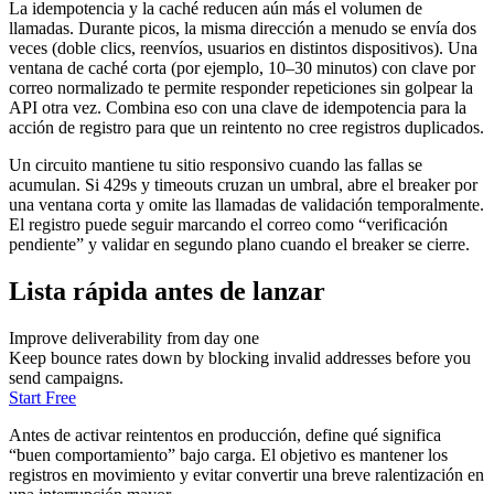
La idempotencia y la caché reducen aún más el volumen de
llamadas. Durante picos, la misma dirección a menudo se envía dos
veces (doble clics, reenvíos, usuarios en distintos dispositivos). Una
ventana de caché corta (por ejemplo, 10–30 minutos) con clave por
correo normalizado te permite responder repeticiones sin golpear la
API otra vez. Combina eso con una clave de idempotencia para la
acción de registro para que un reintento no cree registros duplicados.
Un circuito mantiene tu sitio responsivo cuando las fallas se
acumulan. Si 429s y timeouts cruzan un umbral, abre el breaker por
una ventana corta y omite las llamadas de validación temporalmente.
El registro puede seguir marcando el correo como “verificación
pendiente” y validar en segundo plano cuando el breaker se cierre.
Lista rápida antes de lanzar
Improve deliverability from day one
Keep bounce rates down by blocking invalid addresses before you
send campaigns.
Start Free
Antes de activar reintentos en producción, define qué significa
“buen comportamiento” bajo carga. El objetivo es mantener los
registros en movimiento y evitar convertir una breve ralentización en