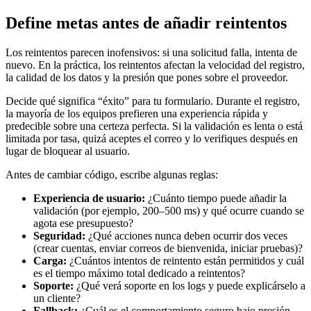
Define metas antes de añadir reintentos
Los reintentos parecen inofensivos: si una solicitud falla, intenta de
nuevo. En la práctica, los reintentos afectan la velocidad del registro,
la calidad de los datos y la presión que pones sobre el proveedor.
Decide qué significa “éxito” para tu formulario. Durante el registro,
la mayoría de los equipos prefieren una experiencia rápida y
predecible sobre una certeza perfecta. Si la validación es lenta o está
limitada por tasa, quizá aceptes el correo y lo verifiques después en
lugar de bloquear al usuario.
Antes de cambiar código, escribe algunas reglas:
Experiencia de usuario:
¿Cuánto tiempo puede añadir la
validación (por ejemplo, 200–500 ms) y qué ocurre cuando se
agota ese presupuesto?
Seguridad:
¿Qué acciones nunca deben ocurrir dos veces
(crear cuentas, enviar correos de bienvenida, iniciar pruebas)?
Carga:
¿Cuántos intentos de reintento están permitidos y cuál
es el tiempo máximo total dedicado a reintentos?
Soporte:
¿Qué verá soporte en los logs y puede explicárselo a
un cliente?
Fallback:
¿Cuál es el comportamiento seguro bajo presión