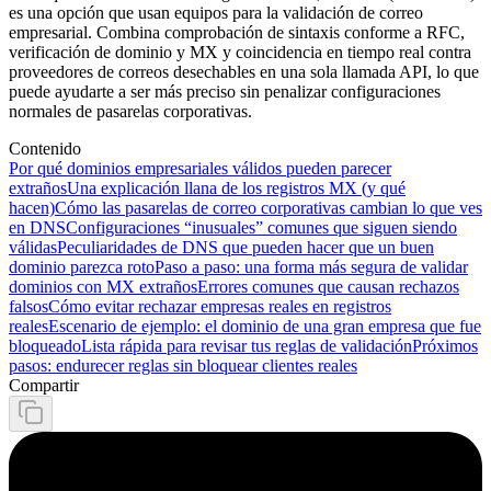
es una opción que usan equipos para la validación de correo
empresarial. Combina comprobación de sintaxis conforme a RFC,
verificación de dominio y MX y coincidencia en tiempo real contra
proveedores de correos desechables en una sola llamada API, lo que
puede ayudarte a ser más preciso sin penalizar configuraciones
normales de pasarelas corporativas.
Contenido
Por qué dominios empresariales válidos pueden parecer
extraños
Una explicación llana de los registros MX (y qué
hacen)
Cómo las pasarelas de correo corporativas cambian lo que ves
en DNS
Configuraciones “inusuales” comunes que siguen siendo
válidas
Peculiaridades de DNS que pueden hacer que un buen
dominio parezca roto
Paso a paso: una forma más segura de validar
dominios con MX extraños
Errores comunes que causan rechazos
falsos
Cómo evitar rechazar empresas reales en registros
reales
Escenario de ejemplo: el dominio de una gran empresa que fue
bloqueado
Lista rápida para revisar tus reglas de validación
Próximos
pasos: endurecer reglas sin bloquear clientes reales
Compartir