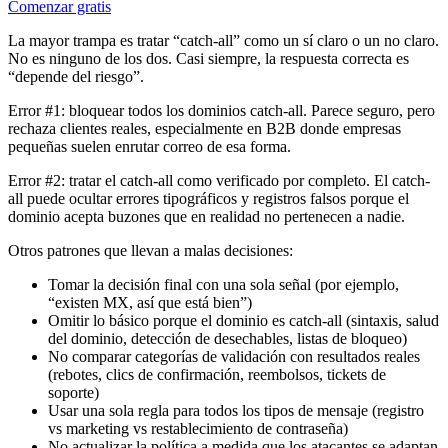
Comenzar gratis
La mayor trampa es tratar “catch-all” como un sí claro o un no claro.
No es ninguno de los dos. Casi siempre, la respuesta correcta es
“depende del riesgo”.
Error #1: bloquear todos los dominios catch-all. Parece seguro, pero
rechaza clientes reales, especialmente en B2B donde empresas
pequeñas suelen enrutar correo de esa forma.
Error #2: tratar el catch-all como verificado por completo. El catch-
all puede ocultar errores tipográficos y registros falsos porque el
dominio acepta buzones que en realidad no pertenecen a nadie.
Otros patrones que llevan a malas decisiones:
Tomar la decisión final con una sola señal (por ejemplo,
“existen MX, así que está bien”)
Omitir lo básico porque el dominio es catch-all (sintaxis, salud
del dominio, detección de desechables, listas de bloqueo)
No comparar categorías de validación con resultados reales
(rebotes, clics de confirmación, reembolsos, tickets de
soporte)
Usar una sola regla para todos los tipos de mensaje (registro
vs marketing vs restablecimiento de contraseña)
No actualizar la política a medida que los atacantes se adaptan