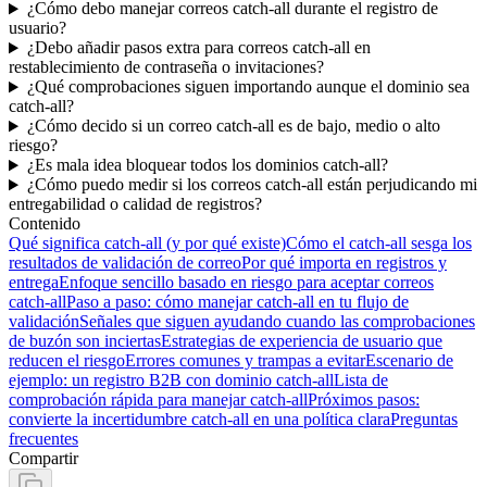
¿Cómo debo manejar correos catch-all durante el registro de
usuario?
¿Debo añadir pasos extra para correos catch-all en
restablecimiento de contraseña o invitaciones?
¿Qué comprobaciones siguen importando aunque el dominio sea
catch-all?
¿Cómo decido si un correo catch-all es de bajo, medio o alto
riesgo?
¿Es mala idea bloquear todos los dominios catch-all?
¿Cómo puedo medir si los correos catch-all están perjudicando mi
entregabilidad o calidad de registros?
Contenido
Qué significa catch-all (y por qué existe)
Cómo el catch-all sesga los
resultados de validación de correo
Por qué importa en registros y
entrega
Enfoque sencillo basado en riesgo para aceptar correos
catch-all
Paso a paso: cómo manejar catch-all en tu flujo de
validación
Señales que siguen ayudando cuando las comprobaciones
de buzón son inciertas
Estrategias de experiencia de usuario que
reducen el riesgo
Errores comunes y trampas a evitar
Escenario de
ejemplo: un registro B2B con dominio catch-all
Lista de
comprobación rápida para manejar catch-all
Próximos pasos:
convierte la incertidumbre catch-all en una política clara
Preguntas
frecuentes
Compartir