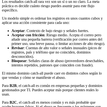
Los resultados catch-all rara vez son un sí o un no claro. La meta
práctica es decidir cuánto riesgo puedes asumir para este flujo
específico.
Un modelo simple es ordenar los registros en unos cuantos cubos y
aplicar una acción consistente para cada uno:
Aceptar
: Contexto de bajo riesgo y señales fuertes.
Aceptar con fricción
: Riesgo medio. Acepta el correo pero
añade una pequeña barrera (verificación por correo antes del
primer uso, una breve pausa, o limitar acciones de alto riesgo).
Revisar
: Cuentas de alto valor o señales inusuales (picos de
registros, país y teléfono que no coinciden, dominios
desconocidos).
Bloquear
: Señales claras de abuso (proveedores desechables,
intentos repetidos, patrones que coinciden con fraude).
El mismo dominio catch-all puede caer en distintos cubos según lo
que vendas y cómo se manifieste el abuso.
Para
B2B
, el catch-all es común en empresas pequeñas y dominios
gestionados por TI. Puedes aceptar más porque clientes reales lo
usan.
Para
B2C
, el catch-all es menos común y es más probable que
oculte buzones falsos. Si el abuso es frecuente o los márgenes son