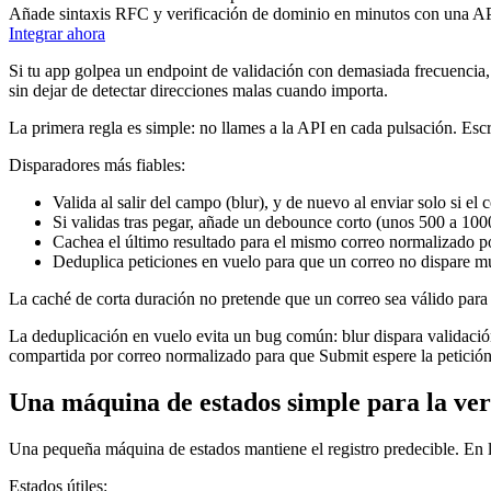
Añade sintaxis RFC y verificación de dominio en minutos con una API
Integrar ahora
Si tu app golpea un endpoint de validación con demasiada frecuencia, lo
sin dejar de detectar direcciones malas cuando importa.
La primera regla es simple: no llames a la API en cada pulsación. Escr
Disparadores más fiables:
Valida al salir del campo (blur), y de nuevo al enviar solo si el
Si validas tras pegar, añade un debounce corto (unos 500 a 100
Cachea el último resultado para el mismo correo normalizado po
Deduplica peticiones en vuelo para que un correo no dispare múl
La caché de corta duración no pretende que un correo sea válido para s
La deduplicación en vuelo evita un bug común: blur dispara validació
compartida por correo normalizado para que Submit espere la petición e
Una máquina de estados simple para la ver
Una pequeña máquina de estados mantiene el registro predecible. En lu
Estados útiles: