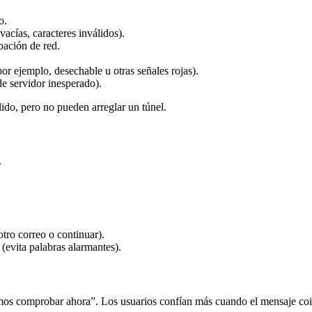
o.
 vacías, caracteres inválidos).
bación de red.
r ejemplo, desechable u otras señales rojas).
de servidor inesperado).
lido, pero no pueden arreglar un túnel.
.
otro correo o continuar).
(evita palabras alarmantes).
mos comprobar ahora”. Los usuarios confían más cuando el mensaje coin