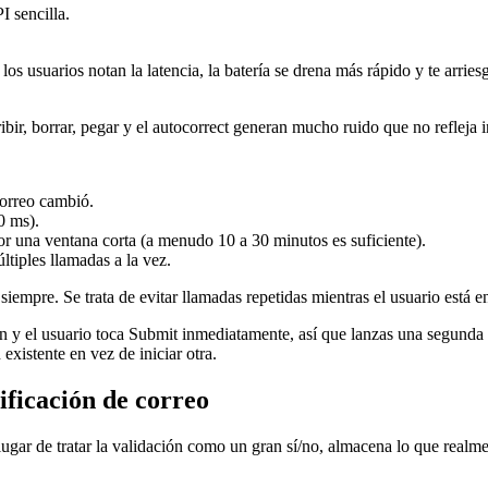
 sencilla.
s usuarios notan la latencia, la batería se drena más rápido y te arries
ibir, borrar, pegar y el autocorrect generan mucho ruido que no refleja 
 correo cambió.
0 ms).
r una ventana corta (a menudo 10 a 30 minutos es suficiente).
tiples llamadas a la vez.
iempre. Se trata de evitar llamadas repetidas mientras el usuario está 
n y el usuario toca Submit inmediatamente, así que lanzas una segunda 
xistente en vez de iniciar otra.
ificación de correo
gar de tratar la validación como un gran sí/no, almacena lo que realment