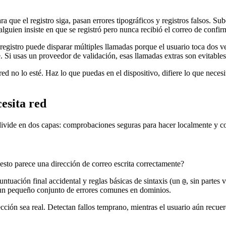
que el registro siga, pasan errores tipográficos y registros falsos. Sub
alguien insiste en que se registró pero nunca recibió el correo de confir
egistro puede disparar múltiples llamadas porque el usuario toca dos ve
e. Si usas un proveedor de validación, esas llamadas extras son evitables 
ed no lo esté. Haz lo que puedas en el dispositivo, difiere lo que necesi
esita red
divide en dos capas: comprobaciones seguras para hacer localmente y c
esto parece una dirección de correo escrita correctamente?
ntuación final accidental y reglas básicas de sintaxis (un
, sin partes
@
a un pequeño conjunto de errores comunes en dominios.
ción sea real. Detectan fallos temprano, mientras el usuario aún recuerd