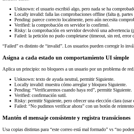
Unknown: el usuario escribió algo, pero nada se ha comprobad
Locally invalid: falla las comprobaciones offline (falta
, partes
@
Pending: parece correcto localmente, pero aún necesita compro
Verified: la comprobación en servidor lo confirmó.
Risky: la comprobación en servidor devolvió una advertencia (po
Failed: la petición no pudo completarse (timeout, sin red, error 
“Failed” es distinto de “invalid”. Los usuarios pueden corregir lo invá
Asigna a cada estado un comportamiento UI simple
Aplica un principio: no bloquees a un usuario por un problema de red
Unknown: texto de ayuda neutral, permitir Siguiente.
Locally invalid: muestra cómo arreglar y bloquea Siguiente.
Pending: “Verificaremos cuando haya red”, permitir Siguiente.
Verified: confirmación sutil.
Risky: permitir Siguiente, pero ofrecer una elección clara (usar 
Failed: “No pudimos verificar ahora” con un botón de reintento 
Mantén el mensaje consistente y registra transiciones
Usa copias distintas para “este correo está mal formado” vs “no pode