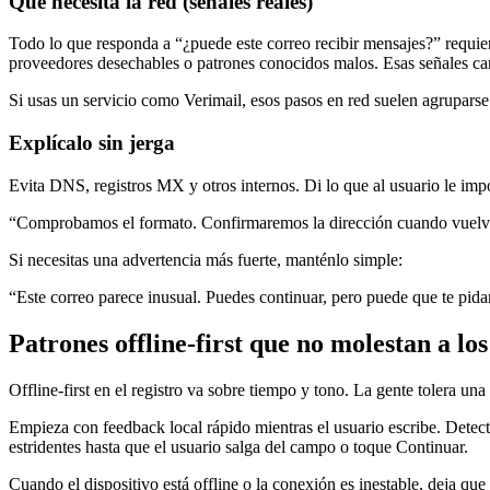
Qué necesita la red (señales reales)
Todo lo que responda a “¿puede este correo recibir mensajes?” requi
proveedores desechables o patrones conocidos malos. Esas señales cam
Si usas un servicio como Verimail, esos pasos en red suelen agruparse
Explícalo sin jerga
Evita DNS, registros MX y otros internos. Di lo que al usuario le impo
“Comprobamos el formato. Confirmaremos la dirección cuando vuelva
Si necesitas una advertencia más fuerte, manténlo simple:
“Este correo parece inusual. Puedes continuar, pero puede que te pid
Patrones offline-first que no molestan a los
Offline‑first en el registro va sobre tiempo y tono. La gente tolera una
Empieza con feedback local rápido mientras el usuario escribe. Detec
estridentes hasta que el usuario salga del campo o toque Continuar.
Cuando el dispositivo está offline o la conexión es inestable, deja que