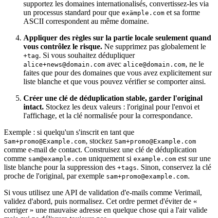
supportez les domaines internationalisés, convertissez-les via
un processus standard pour que
et sa forme
exämple.com
ASCII correspondent au même domaine.
Appliquer des règles sur la partie locale seulement quand
vous contrôlez le risque.
Ne supprimez pas globalement le
. Si vous souhaitez dédupliquer
+tag
avec
, ne le
alice+news@domain.com
alice@domain.com
faites que pour des domaines que vous avez explicitement sur
liste blanche et que vous pouvez vérifier se comporter ainsi.
Créer une clé de déduplication stable, garder l'original
intact.
Stockez les deux valeurs : l'original pour l'envoi et
l'affichage, et la clé normalisée pour la correspondance.
Exemple : si quelqu'un s'inscrit en tant que
, stockez
Sam+promo@Example.com
Sam+promo@Example.com
comme e-mail de contact. Construisez une clé de déduplication
comme
uniquement si
est sur une
sam@example.com
example.com
liste blanche pour la suppression des
. Sinon, conservez la clé
+tags
proche de l'original, par exemple
.
sam+promo@example.com
Si vous utilisez une API de validation d'e-mails comme Verimail,
validez d'abord, puis normalisez. Cet ordre permet d'éviter de «
corriger » une mauvaise adresse en quelque chose qui a l'air valide