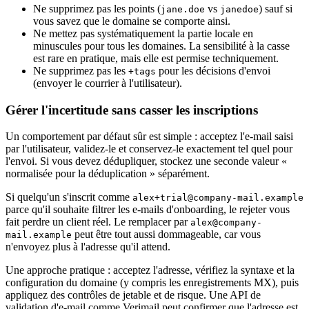
Ne supprimez pas les points (
vs
) sauf si
jane.doe
janedoe
vous savez que le domaine se comporte ainsi.
Ne mettez pas systématiquement la partie locale en
minuscules pour tous les domaines. La sensibilité à la casse
est rare en pratique, mais elle est permise techniquement.
Ne supprimez pas les
pour les décisions d'envoi
+tags
(envoyer le courrier à l'utilisateur).
Gérer l'incertitude sans casser les inscriptions
Un comportement par défaut sûr est simple : acceptez l'e-mail saisi
par l'utilisateur, validez-le et conservez-le exactement tel quel pour
l'envoi. Si vous devez dédupliquer, stockez une seconde valeur «
normalisée pour la déduplication » séparément.
Si quelqu'un s'inscrit comme
alex+trial@company-mail.example
parce qu'il souhaite filtrer les e-mails d'onboarding, le rejeter vous
fait perdre un client réel. Le remplacer par
alex@company-
peut être tout aussi dommageable, car vous
mail.example
n'envoyez plus à l'adresse qu'il attend.
Une approche pratique : acceptez l'adresse, vérifiez la syntaxe et la
configuration du domaine (y compris les enregistrements MX), puis
appliquez des contrôles de jetable et de risque. Une API de
validation d'e-mail comme Verimail peut confirmer que l'adresse est