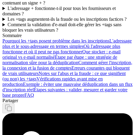
contenant un signe + ?
L'adressage + fonctionne-t-il pour tous les fournisseurs et
domaines ?
Les +tags augmentent-ils la fraude ou les inscriptions factices ?
Comment la validation d'e-mail doit-elle gérer les +tags sans
bloquer les vrais utilisateurs ?
Sommaire
Pourquoi les +tags posent problème dans les inscriptions
L'adressage
plus et le sous-adressage en termes simples
Où l'adressage plus
fonctionne et où il peut ne pas fonctionner
Que stocker : e-mail
original vs e-mail normalisé
Étape par étape : une stratégie de
normalisation sûre pour la déduplication
Comment gérer l'inscription,
la connexion et la fusion de comptes
Erreurs courantes qui bloquent
de vrais utilisateurs
Notes sur l'abus et la fraude : ce que signifient
(ou non) les +tags
Vérifications rapides avant mise en
production
Exemple : éviter une mauvaise déduplication dans un flux
d'inscription réel
Étapes suivantes : valider, mesurer et garder votre
base propre
FAQ
Partager