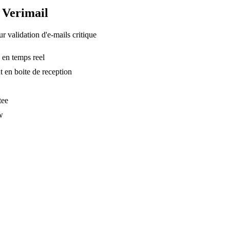
t Verimail
r validation d'e-mails critique
 en temps reel
t en boite de reception
tee
w