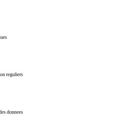
lues
ion reguliers
des donnees