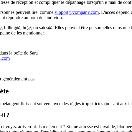
 vitesse de réception et compliquer le dépannage lorsqu'un e-mail de conf
personnes peuvent lire, comme
support@company.com
. L'accès dépend d
font répondre au nom de l'individu.
illing@, hr@, ou sales@. Elles peuvent être personnelles dans une très
 peine de les mentionner.
dans la boîte de Sara
l.com
it généralement pas.
iété
élangent finissent souvent avec des règles trop strictes (nuisant aux inscr
-il ?
s envoyez arriveront-ils réellement ? Si une adresse est invalide, bloqué
uire à votre réputation d'expéditeur si vous continuez à envoyer à des a