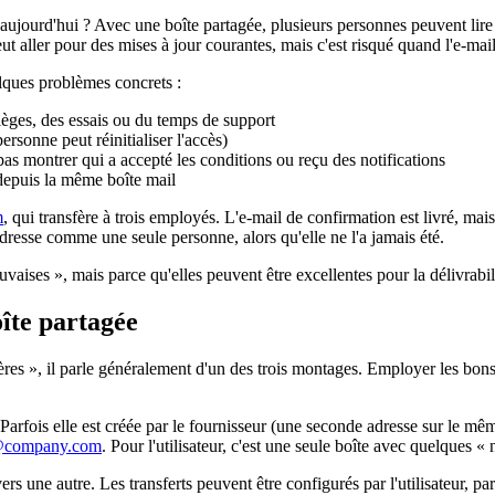
aujourd'hui ? Avec une boîte partagée, plusieurs personnes peuvent lire e
eut aller pour des mises à jour courantes, mais c'est risqué quand l'e-mail 
elques problèmes concrets :
sièges, des essais ou du temps de support
rsonne peut réinitialiser l'accès)
s montrer qui a accepté les conditions ou reçu des notifications
depuis la même boîte mail
m
, qui transfère à trois employés. L'e-mail de confirmation est livré, mais
 adresse comme une seule personne, alors qu'elle ne l'a jamais été.
aises », mais parce qu'elles peuvent être excellentes pour la délivrabili
oîte partagée
res », il parle généralement d'un des trois montages. Employer les bons t
Parfois elle est créée par le fournisseur (une seconde adresse sur le mê
company.com
. Pour l'utilisateur, c'est une seule boîte avec quelques «
vers une autre. Les transferts peuvent être configurés par l'utilisateur, p