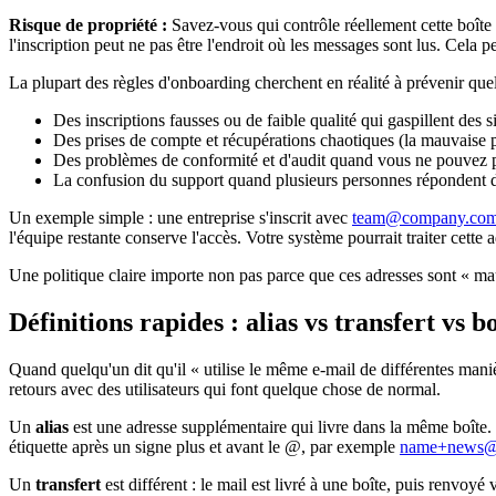
Risque de propriété :
Savez-vous qui contrôle réellement cette boîte 
l'inscription peut ne pas être l'endroit où les messages sont lus. Cela p
La plupart des règles d'onboarding cherchent en réalité à prévenir qu
Des inscriptions fausses ou de faible qualité qui gaspillent des 
Des prises de compte et récupérations chaotiques (la mauvaise pe
Des problèmes de conformité et d'audit quand vous ne pouvez pa
La confusion du support quand plusieurs personnes répondent 
Un exemple simple : une entreprise s'inscrit avec
team@company.co
l'équipe restante conserve l'accès. Votre système pourrait traiter cette
Une politique claire importe non pas parce que ces adresses sont « mauv
Définitions rapides : alias vs transfert vs b
Quand quelqu'un dit qu'il « utilise le même e-mail de différentes maniè
retours avec des utilisateurs qui font quelque chose de normal.
Un
alias
est une adresse supplémentaire qui livre dans la même boîte. 
étiquette après un signe plus et avant le @, par exemple
name+news@
Un
transfert
est différent : le mail est livré à une boîte, puis renvoyé 