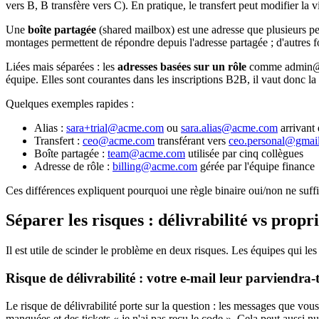
vers B, B transfère vers C). En pratique, le transfert peut modifier la
Une
boîte partagée
(shared mailbox) est une adresse que plusieurs 
montages permettent de répondre depuis l'adresse partagée ; d'autres 
Liées mais séparées : les
adresses basées sur un rôle
comme admin@, b
équipe. Elles sont courantes dans les inscriptions B2B, il vaut donc la
Quelques exemples rapides :
Alias :
sara+trial@acme.com
ou
sara.alias@acme.com
arrivant 
Transfert :
ceo@acme.com
transférant vers
ceo.personal@gmai
Boîte partagée :
team@acme.com
utilisée par cinq collègues
Adresse de rôle :
billing@acme.com
gérée par l'équipe finance
Ces différences expliquent pourquoi une règle binaire oui/non ne suff
Séparer les risques : délivrabilité vs propr
Il est utile de scinder le problème en deux risques. Les équipes qui les m
Risque de délivrabilité : votre e-mail leur parviendra-t
Le risque de délivrabilité porte sur la question : les messages que vou
manquées et des tickets « je n'ai pas reçu le code ». Cela peut aussi n