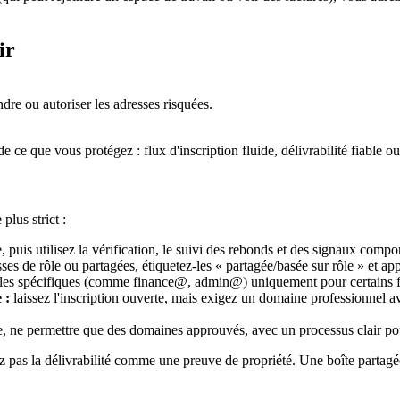
ir
ndre ou autoriser les adresses risquées.
e ce que vous protégez : flux d'inscription fluide, délivrabilité fiable 
plus strict :
, puis utilisez la vérification, le suivi des rebonds et des signaux com
ses de rôle ou partagées, étiquetez-les « partagée/basée sur rôle » et app
ales spécifiques (comme finance@, admin@) uniquement pour certains flu
 :
laissez l'inscription ouverte, mais exigez un domaine professionnel av
se, ne permettre que des domaines approuvés, avec un processus clair pou
tez pas la délivrabilité comme une preuve de propriété. Une boîte partagée