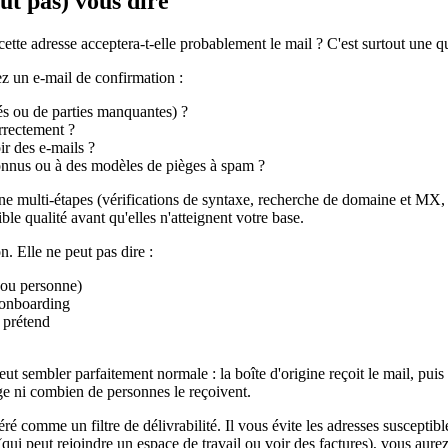
ut pas) vous dire
tte adresse acceptera-t-elle probablement le mail ? C'est surtout une que
z un e-mail de confirmation :
sés ou de parties manquantes) ?
orrectement ?
ir des e-mails ?
connus ou à des modèles de pièges à spam ?
ine multi-étapes (vérifications de syntaxe, recherche de domaine et MX,
ble qualité avant qu'elles n'atteignent votre base.
n. Elle ne peut pas dire :
, ou personne)
l'onboarding
e prétend
peut sembler parfaitement normale : la boîte d'origine reçoit le mail, pui
age ni combien de personnes le reçoivent.
éré comme un filtre de délivrabilité. Il vous évite les adresses suscepti
s (qui peut rejoindre un espace de travail ou voir des factures), vous au