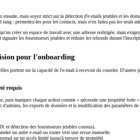
 ensuite, mais soyez strict sur la détection d'e-mails jetables et les dom
d rang : permettez-les pour les contacts, mais n'en faites pas les seuls a
qu'un créer un espace de travail avec une adresse redirigée, mais exige
gnaler les fournisseurs jetables et réduire les rebonds durant l'inscript
cision pour l'onboarding
s portent sur la capacité de l'e-mail à recevoir du courrier. D'autres po
té requis
, puis marquez chaque action comme « nécessite une propriété forte » o
ut d'admins, les exports de données et la modification des paramètres de 
X et détection des fournisseurs jetables connus).
mander un autre e-mail ou router vers une revue manuelle.
s normal ou un accès limité jusqu'à preuve de propriété.