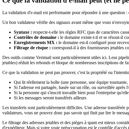
Ce que la validation d'e-mail peut (et ne pe
La validation d'e-mail est performante pour répondre à une question : ce
Un bon validateur vérifie des signaux avant même que vous n'envoyie
Syntaxe :
respecte-t-elle les règles RFC (pas de caractères cas
Contrôles de domaine :
le domaine existe-t-il et se résout-il c
Enregistrements MX :
le domaine est-il configuré pour recevo
Filtrage de risque :
correspond-il à des fournisseurs jetables 
Des outils comme Verimail sont particulièrement utiles ici. Leur pipel
jetables) réduit les rebonds et bloque de nombreuses inscriptions de fai
Ce que la validation ne peut pas prouver, c'est la propriété ou l'intentio
Qui lit réellement la boîte (une personne, une équipe tournante
Si l'adresse est partagée, basée sur un rôle, ou surveillée après 
Si la personne qui s'inscrit travaille bien pour l'entreprise qu'ell
Si les messages seront transférés ailleurs
Les transferts sont particulièrement difficiles. Une adresse transférée 
validateurs, vous ne pouvez donc pas savoir qui finit par lire le mess
Le filtrage des adresses jetables et des pièges à spam est mieux consid
d'expéditeur. Mais si votre vraie préoccupation est le contrôle d'accè