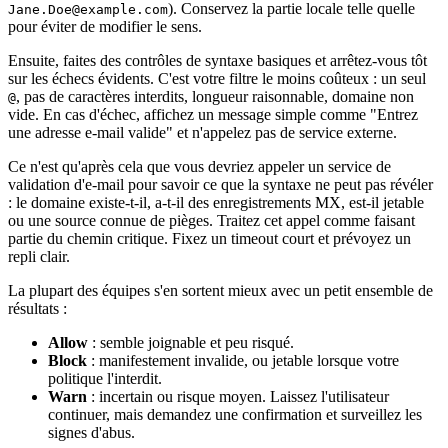
). Conservez la partie locale telle quelle
Jane.Doe@example.com
pour éviter de modifier le sens.
Ensuite, faites des contrôles de syntaxe basiques et arrêtez‑vous tôt
sur les échecs évidents. C'est votre filtre le moins coûteux : un seul
, pas de caractères interdits, longueur raisonnable, domaine non
@
vide. En cas d'échec, affichez un message simple comme "Entrez
une adresse e‑mail valide" et n'appelez pas de service externe.
Ce n'est qu'après cela que vous devriez appeler un service de
validation d'e‑mail pour savoir ce que la syntaxe ne peut pas révéler
: le domaine existe‑t‑il, a‑t‑il des enregistrements MX, est‑il jetable
ou une source connue de pièges. Traitez cet appel comme faisant
partie du chemin critique. Fixez un timeout court et prévoyez un
repli clair.
La plupart des équipes s'en sortent mieux avec un petit ensemble de
résultats :
Allow
: semble joignable et peu risqué.
Block
: manifestement invalide, ou jetable lorsque votre
politique l'interdit.
Warn
: incertain ou risque moyen. Laissez l'utilisateur
continuer, mais demandez une confirmation et surveillez les
signes d'abus.