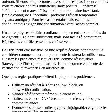
oui/non. Si vous bloquez toute adresse qui n'est pas 100 % certaine,
vous rejetterez de vrais utilisateurs (faux positifs). Séparez le
"définitivement mauvais" (syntax broken, domaine inexistant,
jetable connu) de l'"incertain" (problèmes réseau temporaires,
signaux ambigus). Pour les cas incertains, laissez l'utilisateur
continuer mais exigez une confirmation avant l'accès complet.
Un autre piège est de faire confiance uniquement aux contrôles du
navigateur. Ils aident l'utilisateur, mais sont faciles à contourner.
Répétez les contrôles essentiels côté serveur.
Le DNS peut être instable. Si une requête échoue par timeout, la
considérer comme une erreur permanente frustrera les utilisateurs.
Classez les problèmes réseau et DNS comme réessayables.
Sauvegardez l'inscription, marquez l'e‑mail comme en attente de
vérification et re‑vérifiez en arrière‑plan.
Quelques règles pratiques évitent la plupart des problèmes :
Utilisez un résultat à 3 états : allow, block, ou
allow‑with‑confirmation.
Validez côté serveur même si le client valide.
Traitez les échecs DNS/réseau comme réessayables, pas
comme invalides.
Donnez des conseils utiles (typo vs injoignable) et gardez les