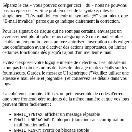
Séparez le cas « vous pouvez corriger ceci » du « nous ne pouvons
pas accepter ceci ». Si le problème est de la syntaxe, dites‑le
simplement. "L'e‑mail doit contenir un symbole @" vaut mieux que
"E‑mail invalide" parce que ça indique clairement la correction.
Pour les signaux de risque qui ne sont pas certains, envisagez un
avertissement plutôt qu'un refus catégorique. Si un e‑mail semble
jetable ou temporaire, vous pouvez autoriser l'inscription mais exiger
une confirmation avant d'activer des actions importantes, ou limiter
certaines fonctionnalités jusqu'à l'ajout d'un meilleur e‑mail.
Évitez d'exposer votre logique interne de détection. Les utilisateurs
n'ont pas besoin des noms de listes de blocage ou des détails sur les
fournisseurs. Gardez le message UI générique ("Veuillez utiliser une
adresse e‑mail réelle et joignable") et conservez les détails dans vos
logs.
La cohérence compte. Utilisez un petit ensemble de codes d'erreur
que votre frontend gère toujours de la même manière et que vos logs
peuvent filtrer facilement :
: afficher un message réparable
EMAIL_SYNTAX
: bloquer (domaine sans configuration
EMAIL_UNREACHABLE
mail fonctionnelle)
: avertir ou blocage souple
EMAIL_RISKY