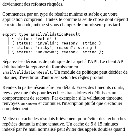
deviennent des refontes risquées.
Commencez par un type de résultat minime et stable que votre
application comprend. Traitez‑le comme la seule chose dont dépend
le reste du code, même si vous changez de fournisseur plus tard.
export
type
EmailValidationResult
 =

  | { 
status
: 
"valid"
 }

  | { 
status
: 
"invalid"
; 
reason
?: 
string
 }

  | { 
status
: 
"risky"
; 
reason
?: 
string
 }

  | { 
status
: 
"unknown"
; 
reason
?: 
string
Séparez les décisions de politique de l'appel à l'API. Le client API
doit traduire la réponse du fournisseur en
. Un module de politique peut décider de
EmailValidationResult
bloquer, d'avertir ou d'autoriser selon les règles produit.
Rendez la partie réseau sûre par défaut. Fixez des timeouts courts,
réessayez une fois pour les échecs transitoires et définissez un
comportement de secours. Par exemple : si la validation timeoute,
renvoyez
et continuez l'inscription plutôt que d'échouer
unknown
complètement.
Mettez en cache les résultats brièvement pour éviter des recherches
répétées durant la même tentative. Un cache de 5 à 15 minutes
indexé par l'e‑mail normalisé peut éviter des appels doubles quand