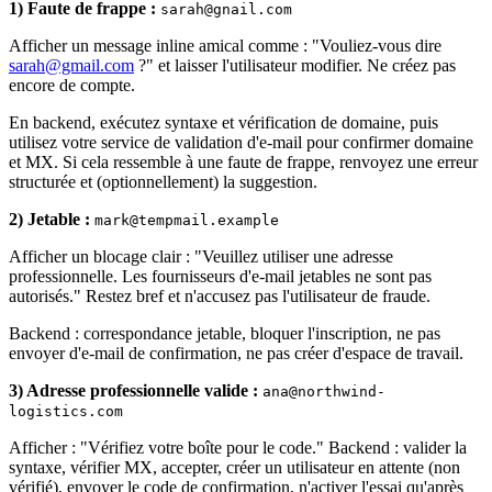
1) Faute de frappe :
sarah@gnail.com
Afficher un message inline amical comme : "Vouliez‑vous dire
sarah@gmail.com
?" et laisser l'utilisateur modifier. Ne créez pas
encore de compte.
En backend, exécutez syntaxe et vérification de domaine, puis
utilisez votre service de validation d'e‑mail pour confirmer domaine
et MX. Si cela ressemble à une faute de frappe, renvoyez une erreur
structurée et (optionnellement) la suggestion.
2) Jetable :
mark@tempmail.example
Afficher un blocage clair : "Veuillez utiliser une adresse
professionnelle. Les fournisseurs d'e‑mail jetables ne sont pas
autorisés." Restez bref et n'accusez pas l'utilisateur de fraude.
Backend : correspondance jetable, bloquer l'inscription, ne pas
envoyer d'e‑mail de confirmation, ne pas créer d'espace de travail.
3) Adresse professionnelle valide :
ana@northwind-
logistics.com
Afficher : "Vérifiez votre boîte pour le code." Backend : valider la
syntaxe, vérifier MX, accepter, créer un utilisateur en attente (non
vérifié), envoyer le code de confirmation, n'activer l'essai qu'après