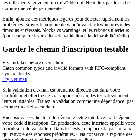
les utilisateurs renvoient ou rafraîchissent. Ne traitez pas le cache
comme une vérité permanente.
Enfin, ajoutez des métriques légères pour détecter rapidement les
problèmes. Suivez le nombre de valid/invalid/risky/unknown, les
timeouts et réessais, blocks vs warnings, et les rebonds ultérieurs
(pour comparer les résultats de validation à la délivrabilité réelle).
Garder le chemin d'inscription testable
Fix mistakes before users churn
Catch common typos and invalid formats with RFC-compliant
syntax checks.
Try Verimail
Si la validation d'e‑mail est branchée directement dans votre
contrôleur et effectue de vrais appels réseau, les tests deviennent
lents et instables. Traitez la validation comme une dépendance, pas
comme un effet secondaire.
Encapsulez le validateur derrière une petite interface dont dépend
votre code d'inscription. En production, cette interface appelle votre
fournisseur de validation. Dans les tests, remplacez‑la par un faux
qui renvoie des réponses prédéfinies. Cela conserve la rapidité des
tests unitaires et rend les erreurs reproductibles.