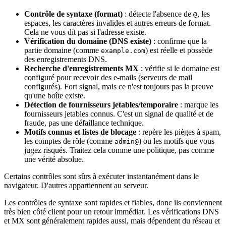
Contrôle de syntaxe (format)
: détecte l'absence de
, les
@
espaces, les caractères invalides et autres erreurs de format.
Cela ne vous dit pas si l'adresse existe.
Vérification du domaine (DNS existe)
: confirme que la
partie domaine (comme
) est réelle et possède
example.com
des enregistrements DNS.
Recherche d'enregistrements MX
: vérifie si le domaine est
configuré pour recevoir des e‑mails (serveurs de mail
configurés). Fort signal, mais ce n'est toujours pas la preuve
qu'une boîte existe.
Détection de fournisseurs jetables/temporaire
: marque les
fournisseurs jetables connus. C'est un signal de qualité et de
fraude, pas une défaillance technique.
Motifs connus et listes de blocage
: repère les pièges à spam,
les comptes de rôle (comme
) ou les motifs que vous
admin@
jugez risqués. Traitez cela comme une politique, pas comme
une vérité absolue.
Certains contrôles sont sûrs à exécuter instantanément dans le
navigateur. D'autres appartiennent au serveur.
Les contrôles de syntaxe sont rapides et fiables, donc ils conviennent
très bien côté client pour un retour immédiat. Les vérifications DNS
et MX sont généralement rapides aussi, mais dépendent du réseau et