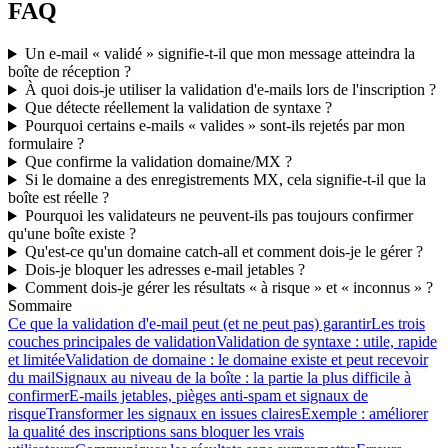
FAQ
Un e-mail « validé » signifie-t-il que mon message atteindra la
boîte de réception ?
À quoi dois-je utiliser la validation d'e-mails lors de l'inscription ?
Que détecte réellement la validation de syntaxe ?
Pourquoi certains e-mails « valides » sont-ils rejetés par mon
formulaire ?
Que confirme la validation domaine/MX ?
Si le domaine a des enregistrements MX, cela signifie-t-il que la
boîte est réelle ?
Pourquoi les validateurs ne peuvent-ils pas toujours confirmer
qu'une boîte existe ?
Qu'est-ce qu'un domaine catch-all et comment dois-je le gérer ?
Dois-je bloquer les adresses e-mail jetables ?
Comment dois-je gérer les résultats « à risque » et « inconnus » ?
Sommaire
Ce que la validation d'e-mail peut (et ne peut pas) garantir
Les trois
couches principales de validation
Validation de syntaxe : utile, rapide
et limitée
Validation de domaine : le domaine existe et peut recevoir
du mail
Signaux au niveau de la boîte : la partie la plus difficile à
confirmer
E-mails jetables, pièges anti-spam et signaux de
risque
Transformer les signaux en issues claires
Exemple : améliorer
la qualité des inscriptions sans bloquer les vrais