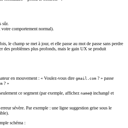
 sûr.
est votre comportement normal).
ois, le champ se met à jour, et elle passe au mot de passe sans perdre
per des problèmes plus profonds, mais le gain UX se produit
tilisateur en mouvement : « Voulez‑vous dire
? » passe
gmail.com
? »
om
e seulement ce segment (par exemple, affichez
inchangé et
name@
 erreur sévère. Par exemple : une ligne suggestion grise sous le
ble).
simple schéma :