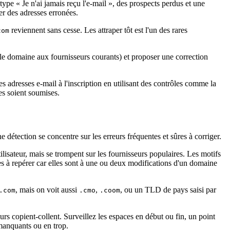
type « Je n'ai jamais reçu l'e‑mail », des prospects perdus et une
er des adresses erronées.
reviennent sans cesse. Les attraper tôt est l'un des rares
com
nt le domaine aux fournisseurs courants) et proposer une correction
 adresses e‑mail à l'inscription en utilisant des contrôles comme la
es soient soumises.
 détection se concentre sur les erreurs fréquentes et sûres à corriger.
lisateur, mais se trompent sur les fournisseurs populaires. Les motifs
iles à repérer car elles sont à une ou deux modifications d'un domaine
, mais on voit aussi
,
, ou un TLD de pays saisi par
.com
.cmo
.coom
rs copient‑collent. Surveillez les espaces en début ou fin, un point
anquants ou en trop.