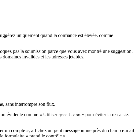
. Suggérez uniquement quand la confiance est élevée, comme
loquez pas la soumission parce que vous avez montré une suggestion.
domaines invalides et les adresses jetables.
e, sans interrompre son flux.
ion évidente comme « Utiliser
» pour éviter la ressaisie.
gmail.com
réer un compte », affichez un petit message inline près du champ e‑mail
 le formulaire « prend le contrôle ».