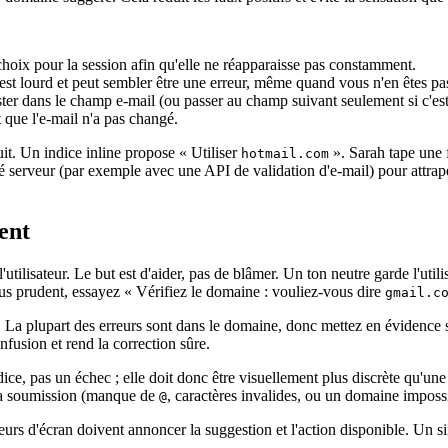
hoix pour la session afin qu'elle ne réapparaisse pas constamment.
t lourd et peut sembler être une erreur, même quand vous n'en êtes pas
rester dans le champ e‑mail (ou passer au champ suivant seulement si c'
nt que l'e‑mail n'a pas changé.
it. Un indice inline propose « Utiliser
». Sarah tape une f
hotmail.com
ôté serveur (par exemple avec une API de validation d'e‑mail) pour attra
ent
l'utilisateur. Le but est d'aider, pas de blâmer. Un ton neutre garde l'u
lus prudent, essayez « Vérifiez le domaine : vouliez‑vous dire
gmail.c
e. La plupart des erreurs sont dans le domaine, donc mettez en évidenc
onfusion et rend la correction sûre.
ice, pas un échec ; elle doit donc être visuellement plus discrète qu'une
 la soumission (manque de
, caractères invalides, ou un domaine impossi
@
cteurs d'écran doivent annoncer la suggestion et l'action disponible. Un 