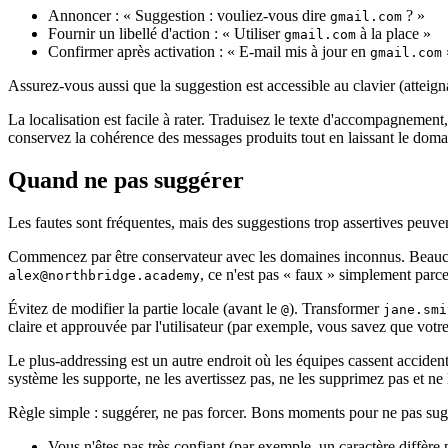
Annoncer : « Suggestion : vouliez‑vous dire
? »
gmail.com
Fournir un libellé d'action : « Utiliser
à la place »
gmail.com
Confirmer après activation : « E‑mail mis à jour en
gmail.com
Assurez‑vous aussi que la suggestion est accessible au clavier (atteig
La localisation est facile à rater. Traduisez le texte d'accompagnemen
conservez la cohérence des messages produits tout en laissant le dom
Quand ne pas suggérer
Les fautes sont fréquentes, mais des suggestions trop assertives peuvent
Commencez par être conservateur avec les domaines inconnus. Beauco
, ce n'est pas « faux » simplement parc
alex@northbridge.academy
Évitez de modifier la partie locale (avant le
). Transformer
@
jane.smi
claire et approuvée par l'utilisateur (par exemple, vous savez que vot
Le plus‑addressing est un autre endroit où les équipes cassent accid
système les supporte, ne les avertissez pas, ne les supprimez pas et ne 
Règle simple : suggérer, ne pas forcer. Bons moments pour ne pas sug
Vous n'êtes pas très confiant (par exemple, un caractère diffèr