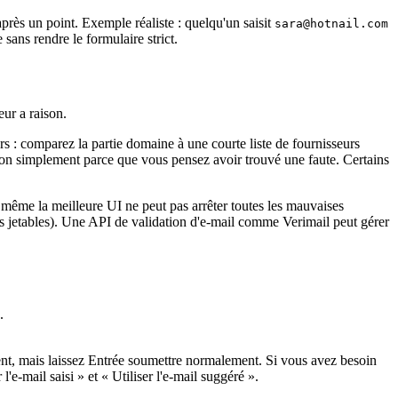
après un point. Exemple réaliste : quelqu'un saisit
sara@hotnail.com
 sans rendre le formulaire strict.
eur a raison.
ers : comparez la partie domaine à une courte liste de fournisseurs
ion simplement parce que vous pensez avoir trouvé une faute. Certains
et même la meilleure UI ne peut pas arrêter toutes les mauvaises
es jetables). Une API de validation d'e‑mail comme Verimail peut gérer
.
ment, mais laissez Entrée soumettre normalement. Si vous avez besoin
'e‑mail saisi » et « Utiliser l'e‑mail suggéré ».