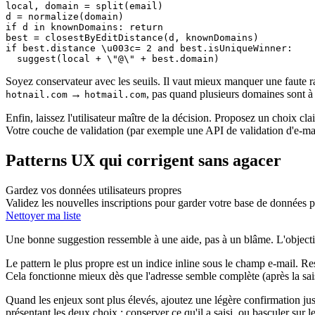
local, domain = split(email)

d = normalize(domain)

if d in knownDomains: return

best = closestByEditDistance(d, knownDomains)

if best.distance \u003c= 2 and best.isUniqueWinner:

Soyez conservateur avec les seuils. Il vaut mieux manquer une faute
→
, pas quand plusieurs domaines sont à 
hotnail.com
hotmail.com
Enfin, laissez l'utilisateur maître de la décision. Proposez un choix cl
Votre couche de validation (par exemple une API de validation d'e‑mai
Patterns UX qui corrigent sans agacer
Gardez vos données utilisateurs propres
Validez les nouvelles inscriptions pour garder votre base de données pr
Nettoyer ma liste
Une bonne suggestion ressemble à une aide, pas à un blâme. L'objectif
Le pattern le plus propre est un indice inline sous le champ e‑mail. Re
Cela fonctionne mieux dès que l'adresse semble complète (après la sai
Quand les enjeux sont plus élevés, ajoutez une légère confirmation jus
présentant les deux choix : conserver ce qu'il a saisi, ou basculer sur l