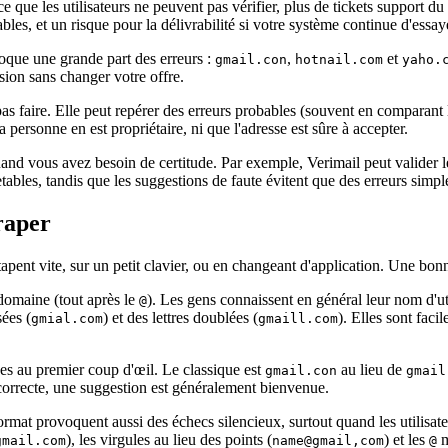
que les utilisateurs ne peuvent pas vérifier, plus de tickets support du 
bles, et un risque pour la délivrabilité si votre système continue d'essay
oque une grande part des erreurs :
,
et
gmail.con
hotnail.com
yaho.
ion sans changer votre offre.
eut pas faire. Elle peut repérer des erreurs probables (souvent en compara
a personne en est propriétaire, ni que l'adresse est sûre à accepter.
nd vous avez besoin de certitude. Par exemple, Verimail peut valider les
etables, tandis que les suggestions de faute évitent que des erreurs simpl
traper
apent vite, sur un petit clavier, ou en changeant d'application. Une bonne
 domaine (tout après le
). Les gens connaissent en général leur nom d'uti
@
sées (
) et des lettres doublées (
). Elles sont fac
gmial.com
gmaill.com
des au premier coup d'œil. Le classique est
au lieu de
gmail.con
gmail
ncorrecte, une suggestion est généralement bienvenue.
mat provoquent aussi des échecs silencieux, surtout quand les utilisateu
), les virgules au lieu des points (
) et les
m
gmail.com
name@gmail,com
@