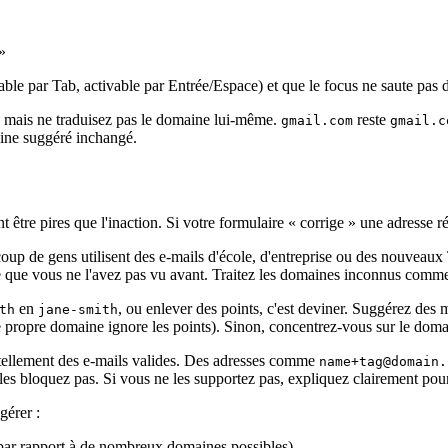
»
nable par Tab, activable par Entrée/Espace) et que le focus ne saute pas 
t, mais ne traduisez pas le domaine lui‑même.
reste
gmail.com
gmail.c
aine suggéré inchangé.
 être pires que l'inaction. Si votre formulaire « corrige » une adresse rée
up de gens utilisent des e‑mails d'école, d'entreprise ou des nouve
e que vous ne l'avez pas vu avant. Traitez les domaines inconnus comme 
en
, ou enlever des points, c'est deviner. Suggérez des 
th
jane-smith
re propre domaine ignore les points). Sinon, concentrez‑vous sur le doma
entellement des e‑mails valides. Des adresses comme
name+tag@domain.
les bloquez pas. Si vous ne les supportez pas, expliquez clairement pourq
gérer :
e par rapport à de nombreux domaines possibles)