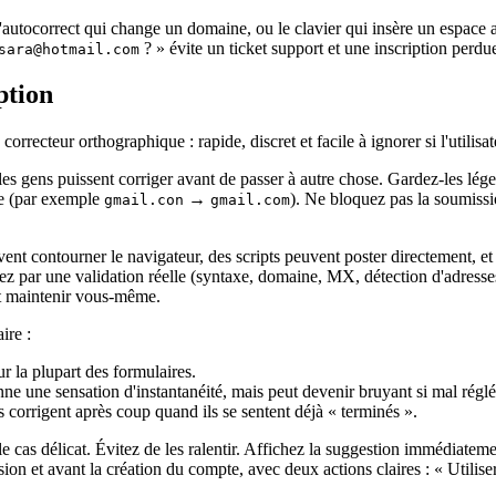
 l'autocorrect qui change un domaine, ou le clavier qui insère un espace 
? » évite un ticket support et une inscription perdue
sara@hotmail.com
ption
rrecteur orthographique : rapide, discret et facile à ignorer si l'utilisat
 les gens puissent corriger avant de passer à autre chose. Gardez‑les lég
ce (par exemple
→
). Ne bloquez pas la soumiss
gmail.con
gmail.com
euvent contourner le navigateur, des scripts peuvent poster directement, 
ez par une validation réelle (syntaxe, domaine, MX, détection d'adress
 et maintenir vous‑même.
ire :
r la plupart des formulaires.
 une sensation d'instantanéité, mais peut devenir bruyant si mal réglé
rs corrigent après coup quand ils se sentent déjà « terminés ».
le cas délicat. Évitez de les ralentir. Affichez la suggestion immédiate
on et avant la création du compte, avec deux actions claires : « Utiliser l