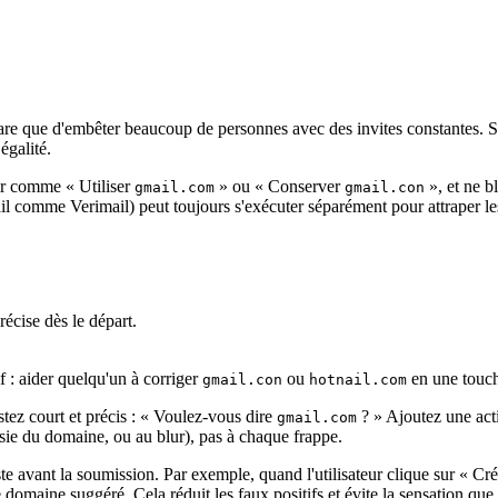
 rare que d'embêter beaucoup de personnes avec des invites constantes
égalité.
air comme « Utiliser
» ou « Conserver
», et ne b
gmail.com
gmail.con
l comme Verimail) peut toujours s'exécuter séparément pour attraper les 
écise dès le départ.
 : aider quelqu'un à corriger
ou
en une touch
gmail.con
hotnail.com
stez court et précis : « Voulez‑vous dire
? » Ajoutez une act
gmail.com
sie du domaine, ou au blur), pas à chaque frappe.
te avant la soumission. Par exemple, quand l'utilisateur clique sur « C
e domaine suggéré. Cela réduit les faux positifs et évite la sensation que