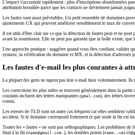
L'impact s'accumule rapidement : plus d'inscriptions abandonnées parce 
attribution brouillée parce que les contacts ne deviennent jamais joigna
Les fautes sont aussi prévisibles. Un petit ensemble de domaines prov
ajustements UX qui peuvent améliorer sensiblement le taux de convers
Il est utile d'être clair sur ce que la détection de fautes peut et ne p
avant la soumission. Elle ne peut pas garantir que la boîte existe, que l
Une approche pratique : suggérer quand vous êtes confiant, valider qua
syntaxe, la vérification du domaine et MX, et la détection d'adresses j
Les fautes d'e‑mail les plus courantes à at
La plupart des gens ne tapent pas leur e‑mail faux volontairement. Ils t
Les corrections les plus utiles se trouvent généralement dans la partie
courants incluent des lettres manquantes (
), des lettres inver
gmal.com
connu.
Les erreurs de TLD sont un autre cas fréquent car elles semblent vali
accident. Si le domaine correspond fortement et que seule la fin est i
Toutes les « fautes » ne sont pas orthographiques. Les problèmes de for
final à la fin (
), les doubles points (
name@gmail.com
.
name..smith@