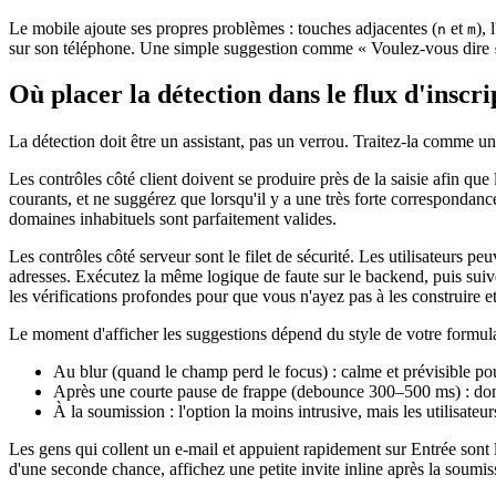
Le mobile ajoute ses propres problèmes : touches adjacentes (
et
),
n
m
sur son téléphone. Une simple suggestion comme « Voulez‑vous dire
Où placer la détection dans le flux d'inscri
La détection doit être un assistant, pas un verrou. Traitez‑la comme un co
Les contrôles côté client doivent se produire près de la saisie afin que
courants, et ne suggérez que lorsqu'il y a une très forte correspondan
domaines inhabituels sont parfaitement valides.
Les contrôles côté serveur sont le filet de sécurité. Les utilisateurs p
adresses. Exécutez la même logique de faute sur le backend, puis suiv
les vérifications profondes pour que vous n'ayez pas à les construire
Le moment d'afficher les suggestions dépend du style de votre formula
Au blur (quand le champ perd le focus) : calme et prévisible pou
Après une courte pause de frappe (debounce 300–500 ms) : donne
À la soumission : l'option la moins intrusive, mais les utilisateu
Les gens qui collent un e‑mail et appuient rapidement sur Entrée sont 
d'une seconde chance, affichez une petite invite inline après la soumissi