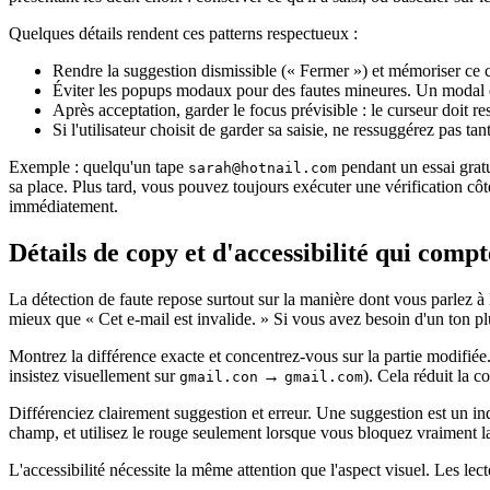
Quelques détails rendent ces patterns respectueux :
Rendre la suggestion dismissible (« Fermer ») et mémoriser ce c
Éviter les popups modaux pour des fautes mineures. Un modal es
Après acceptation, garder le focus prévisible : le curseur doit 
Si l'utilisateur choisit de garder sa saisie, ne ressuggérez pas ta
Exemple : quelqu'un tape
pendant un essai gratu
sarah@hotnail.com
sa place. Plus tard, vous pouvez toujours exécuter une vérification c
immédiatement.
Détails de copy et d'accessibilité qui compt
La détection de faute repose surtout sur la manière dont vous parlez à 
mieux que « Cet e‑mail est invalide. » Si vous avez besoin d'un ton p
Montrez la différence exacte et concentrez‑vous sur la partie modifié
insistez visuellement sur
→
). Cela réduit la c
gmail.con
gmail.com
Différenciez clairement suggestion et erreur. Une suggestion est un ind
champ, et utilisez le rouge seulement lorsque vous bloquez vraiment
L'accessibilité nécessite la même attention que l'aspect visuel. Les le