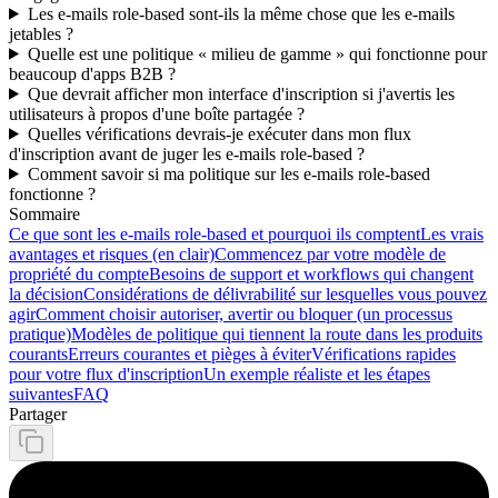
Les e-mails role-based sont-ils la même chose que les e-mails
jetables ?
Quelle est une politique « milieu de gamme » qui fonctionne pour
beaucoup d'apps B2B ?
Que devrait afficher mon interface d'inscription si j'avertis les
utilisateurs à propos d'une boîte partagée ?
Quelles vérifications devrais-je exécuter dans mon flux
d'inscription avant de juger les e-mails role-based ?
Comment savoir si ma politique sur les e-mails role-based
fonctionne ?
Sommaire
Ce que sont les e-mails role-based et pourquoi ils comptent
Les vrais
avantages et risques (en clair)
Commencez par votre modèle de
propriété du compte
Besoins de support et workflows qui changent
la décision
Considérations de délivrabilité sur lesquelles vous pouvez
agir
Comment choisir autoriser, avertir ou bloquer (un processus
pratique)
Modèles de politique qui tiennent la route dans les produits
courants
Erreurs courantes et pièges à éviter
Vérifications rapides
pour votre flux d'inscription
Un exemple réaliste et les étapes
suivantes
FAQ
Partager