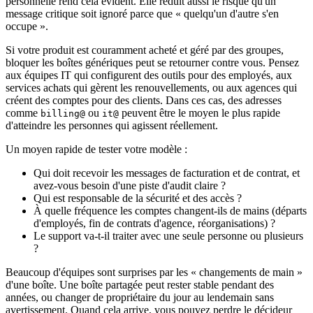
personnelle rend cela évident. Elle réduit aussi le risque qu'un
message critique soit ignoré parce que « quelqu'un d'autre s'en
occupe ».
Si votre produit est couramment acheté et géré par des groupes,
bloquer les boîtes génériques peut se retourner contre vous. Pensez
aux équipes IT qui configurent des outils pour des employés, aux
services achats qui gèrent les renouvellements, ou aux agences qui
créent des comptes pour des clients. Dans ces cas, des adresses
comme
ou
peuvent être le moyen le plus rapide
billing@
it@
d'atteindre les personnes qui agissent réellement.
Un moyen rapide de tester votre modèle :
Qui doit recevoir les messages de facturation et de contrat, et
avez-vous besoin d'une piste d'audit claire ?
Qui est responsable de la sécurité et des accès ?
À quelle fréquence les comptes changent-ils de mains (départs
d'employés, fin de contrats d'agence, réorganisations) ?
Le support va-t-il traiter avec une seule personne ou plusieurs
?
Beaucoup d'équipes sont surprises par les « changements de main »
d'une boîte. Une boîte partagée peut rester stable pendant des
années, ou changer de propriétaire du jour au lendemain sans
avertissement. Quand cela arrive, vous pouvez perdre le décideur