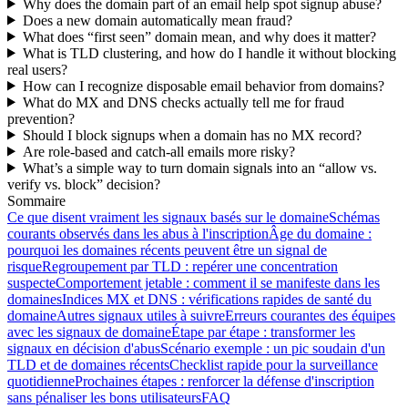
Why does the domain part of an email help spot signup abuse?
Does a new domain automatically mean fraud?
What does “first seen” domain mean, and why does it matter?
What is TLD clustering, and how do I handle it without blocking
real users?
How can I recognize disposable email behavior from domains?
What do MX and DNS checks actually tell me for fraud
prevention?
Should I block signups when a domain has no MX record?
Are role-based and catch-all emails more risky?
What’s a simple way to turn domain signals into an “allow vs.
verify vs. block” decision?
Sommaire
Ce que disent vraiment les signaux basés sur le domaine
Schémas
courants observés dans les abus à l'inscription
Âge du domaine :
pourquoi les domaines récents peuvent être un signal de
risque
Regroupement par TLD : repérer une concentration
suspecte
Comportement jetable : comment il se manifeste dans les
domaines
Indices MX et DNS : vérifications rapides de santé du
domaine
Autres signaux utiles à suivre
Erreurs courantes des équipes
avec les signaux de domaine
Étape par étape : transformer les
signaux en décision d'abus
Scénario exemple : un pic soudain d'un
TLD et de domaines récents
Checklist rapide pour la surveillance
quotidienne
Prochaines étapes : renforcer la défense d'inscription
sans pénaliser les bons utilisateurs
FAQ