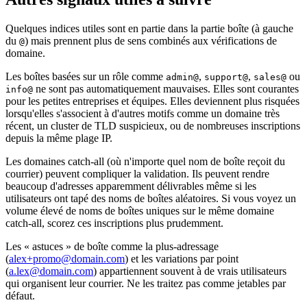
Quelques indices utiles sont en partie dans la partie boîte (à gauche
du
) mais prennent plus de sens combinés aux vérifications de
@
domaine.
Les boîtes basées sur un rôle comme
,
,
ou
admin@
support@
sales@
ne sont pas automatiquement mauvaises. Elles sont courantes
info@
pour les petites entreprises et équipes. Elles deviennent plus risquées
lorsqu'elles s'associent à d'autres motifs comme un domaine très
récent, un cluster de TLD suspicieux, ou de nombreuses inscriptions
depuis la même plage IP.
Les domaines catch-all (où n'importe quel nom de boîte reçoit du
courrier) peuvent compliquer la validation. Ils peuvent rendre
beaucoup d'adresses apparemment délivrables même si les
utilisateurs ont tapé des noms de boîtes aléatoires. Si vous voyez un
volume élevé de noms de boîtes uniques sur le même domaine
catch-all, scorez ces inscriptions plus prudemment.
Les « astuces » de boîte comme la plus-adressage
(
alex+promo@domain.com
) et les variations par point
(
a.lex@domain.com
) appartiennent souvent à de vrais utilisateurs
qui organisent leur courrier. Ne les traitez pas comme jetables par
défaut.