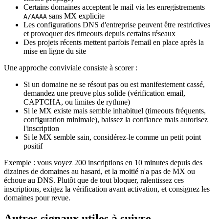
Certains domaines acceptent le mail via les enregistrements
sans MX explicite
A/AAAA
Les configurations DNS d'entreprise peuvent être restrictives
et provoquer des timeouts depuis certains réseaux
Des projets récents mettent parfois l'email en place après la
mise en ligne du site
Une approche conviviale consiste à scorer :
Si un domaine ne se résout pas ou est manifestement cassé,
demandez une preuve plus solide (vérification email,
CAPTCHA, ou limites de rythme)
Si le MX existe mais semble inhabituel (timeouts fréquents,
configuration minimale), baissez la confiance mais autorisez
l'inscription
Si le MX semble sain, considérez-le comme un petit point
positif
Exemple : vous voyez 200 inscriptions en 10 minutes depuis des
dizaines de domaines au hasard, et la moitié n'a pas de MX ou
échoue au DNS. Plutôt que de tout bloquer, ralentissez ces
inscriptions, exigez la vérification avant activation, et consignez les
domaines pour revue.
Autres signaux utiles à suivre