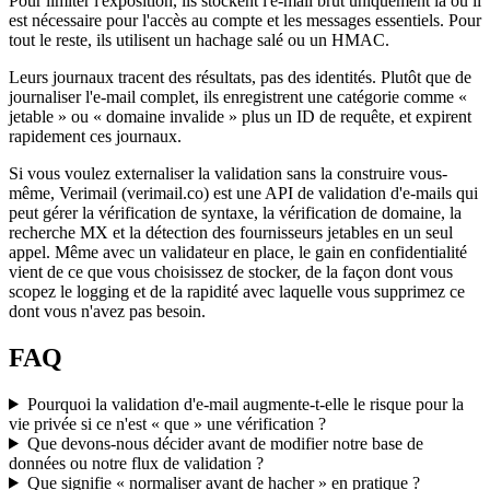
Pour limiter l'exposition, ils stockent l'e-mail brut uniquement là où il
est nécessaire pour l'accès au compte et les messages essentiels. Pour
tout le reste, ils utilisent un hachage salé ou un HMAC.
Leurs journaux tracent des résultats, pas des identités. Plutôt que de
journaliser l'e-mail complet, ils enregistrent une catégorie comme «
jetable » ou « domaine invalide » plus un ID de requête, et expirent
rapidement ces journaux.
Si vous voulez externaliser la validation sans la construire vous-
même, Verimail (verimail.co) est une API de validation d'e-mails qui
peut gérer la vérification de syntaxe, la vérification de domaine, la
recherche MX et la détection des fournisseurs jetables en un seul
appel. Même avec un validateur en place, le gain en confidentialité
vient de ce que vous choisissez de stocker, de la façon dont vous
scopez le logging et de la rapidité avec laquelle vous supprimez ce
dont vous n'avez pas besoin.
FAQ
Pourquoi la validation d'e-mail augmente-t-elle le risque pour la
vie privée si ce n'est « que » une vérification ?
Que devons-nous décider avant de modifier notre base de
données ou notre flux de validation ?
Que signifie « normaliser avant de hacher » en pratique ?