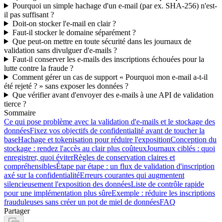
Pourquoi un simple hachage d'un e-mail (par ex. SHA-256) n'est-
il pas suffisant ?
Doit-on stocker l'e-mail en clair ?
Faut-il stocker le domaine séparément ?
Que peut-on mettre en toute sécurité dans les journaux de
validation sans divulguer d'e-mails ?
Faut-il conserver les e-mails des inscriptions échouées pour la
lutte contre la fraude ?
Comment gérer un cas de support « Pourquoi mon e-mail a-t-il
été rejeté ? » sans exposer les données ?
Que vérifier avant d'envoyer des e-mails à une API de validation
tierce ?
Sommaire
Ce qui pose problème avec la validation d'e-mails et le stockage des
données
Fixez vos objectifs de confidentialité avant de toucher la
base
Hachage et tokenisation pour réduire l'exposition
Conception du
stockage : rendez l'accès au clair plus coûteux
Journaux ciblés : quoi
enregistrer, quoi éviter
Règles de conservation claires et
compréhensibles
Étape par étape : un flux de validation d'inscription
axé sur la confidentialité
Erreurs courantes qui augmentent
silencieusement l'exposition des données
Liste de contrôle rapide
pour une implémentation plus sûre
Exemple : réduire les inscriptions
frauduleuses sans créer un pot de miel de données
FAQ
Partager