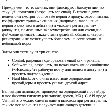
Прежде чем что‑то менять, они фиксируют базовую линию
текущей политики (разрешать все email). В течение двух
недель они смотрят bounce‑rate первого продуктового письма,
коэффициент триал→активация (например, завершение
первого ключевого действия) и «плохие регистрации»
(аккаунты, помеченные за злоупотребления или очевидно
фейковые данные). Также ставят guardrail: общая конверсия
регистрации не может упасть более чем на согласованный
небольшой порог.
Затем они тестируют три опыта:
Control: разрешать одноразовые email как и раньше.
Soft warning: разрешать, но показывать явное сообщение
(«Используйте рабочую почту для полного доступа») и
просить подтверждение.
Hard block: отклонять известные одноразовые
провайдеры и просить указать другой адрес.
Валидация использует проверку на одноразовый провайдер
плюс базовую гигиену (синтаксис, домен, MX). С API вроде
Verimail это можно сделать одним вызовом при регистрации,
так что все варианты получают одинаковую детекцию.