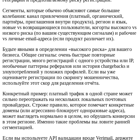
Сегменты, которые обычно объясняют самые большие
колебания: канал привлечения (платный, органический,
партнёры, приглашения внутри продукта), регион и язык,
новые vs возвращающиеся пользователи, когорты высокого vs
низкого риска (по вашим существующим сигналам) и рабочие
vs личные email‑адреса (если продукт различает их).
Будьте явными в определении «высокого риска» для вашего
бизнеса. Общие сигналы: очень быстрые повторные
регистрации, много регистраций с одного устройства или IP,
необычные паттерны рефералов или история chargebacks и
злоупотреблений у похожих профилей. Если вы уже
оцениваете регистрации по скорингу мошенничества,
используйте этот скор для разделения отчёта.
Конкретный пример: платный трафик в одной стране может
сильно переотражать на нескольких локальных почтовых
провайдерах. Строже правило, которое помечает конкретные
домены (или агрессивно блокирует одноразовые адреса),
может выглядеть нормально в целом, но обрушить конверсии
в этом регионе. Именно такие проблемы вы ловите ранней
сегментацией.
Если вы используете API валидации вроде Verimail, держите