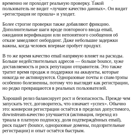
временно не проходит реальную проверку. Такой
пользователь не видит «лучшее качество данных». Он видит
«регистрация не прошла» и уходит.
Более строгие проверки также добавляют фрикцию.
Дополнительные шаги вроде повторного ввода email,
ожидания верификации или непонятного сообщения об
отказе замедляют онбординг. Даже небольшие задержки
важны, когда человек впервые пробует продукт.
В то же время качество email напрямую влияет на расходы.
Больше недействительных адресов — больше bounce, хуже
доставляемость и риск репутации отправителя. Это также
тратит время продаж и поддержки на аккаунты, которые
никогда не активируются. Одноразовые почты и спам‑трэпы
особенно болезненны, потому что выглядят как регистрации,
но редко превращаются в реальных пользователей.
Хороший релиз балансирует рост и безопасность. Прежде чем
запускать тест, договоритесь, что означает «успех». Обычно
это: конверсия регистрации остаётся в пределах допустимого,
downstream‑качество улучшается (активация, переход из
триала в платную подписку, доля подтверждённых email),
риск падает (bounce, одноразовые домены, подозрительные
регистрации) и опыт остаётся быстрым.