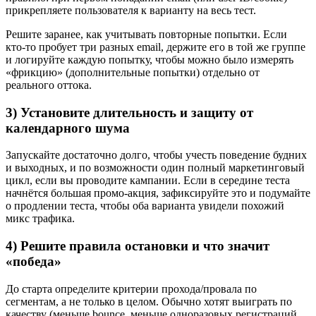
прикрепляете пользователя к варианту на весь тест.
Решите заранее, как учитывать повторные попытки. Если
кто‑то пробует три разных email, держите его в той же группе
и логируйте каждую попытку, чтобы можно было измерять
«фрикцию» (дополнительные попытки) отдельно от
реального оттока.
3) Установите длительность и защиту от
календарного шума
Запускайте достаточно долго, чтобы учесть поведение будних
и выходных, и по возможности один полный маркетинговый
цикл, если вы проводите кампании. Если в середине теста
начнётся большая промо‑акция, зафиксируйте это и подумайте
о продлении теста, чтобы оба варианта увидели похожий
микс трафика.
4) Решите правила остановки и что значит
«победа»
До старта определите критерии прохода/провала по
сегментам, а не только в целом. Обычно хотят выиграть по
качеству (меньше bounce, меньше одноразовых регистраций,