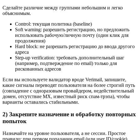
Сделайте различие между группами небольшим и легко
объяснимым.
Control: текущая политика (baseline)
Soft warning: разрешить регистрацию, но предложить
использовать рабочую/личную почту (один клик для
продолжения)
Hard block: не разрешать регистрацию до ввода другого
адреса
Step‑up verification: требовать дополнительный шаг
(например, подтверждение по email) только для
рискованных адресов
Если вы используете валидатор вроде Verimail, запишите,
какие сигналы переводят пользователя на более строгий путь
(совпадение с одноразовым провайдером, недействительный
домен, отсутствие MX, известный риск спам‑трэпа), чтобы
варианты оставались стабильными.
2) Закрепите назначение и обработку повторных
попыток
Назначайте на уровне пользователя, а не сессии. Простое
правило: при первом попадании email (или user ID/cookie)