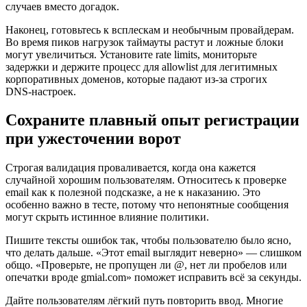
случаев вместо догадок.
Наконец, готовьтесь к всплескам и необычным провайдерам.
Во время пиков нагрузок таймауты растут и ложные блоки
могут увеличиться. Установите rate limits, мониторьте
задержки и держите процесс для allowlist для легитимных
корпоративных доменов, которые падают из‑за строгих
DNS‑настроек.
Сохраните плавный опыт регистрации
при ужесточении ворот
Строгая валидация проваливается, когда она кажется
случайной хорошим пользователям. Относитесь к проверке
email как к полезной подсказке, а не к наказанию. Это
особенно важно в тесте, потому что непонятные сообщения
могут скрыть истинное влияние политики.
Пишите тексты ошибок так, чтобы пользователю было ясно,
что делать дальше. «Этот email выглядит неверно» — слишком
общо. «Проверьте, не пропущен ли @, нет ли пробелов или
опечатки вроде gmial.com» поможет исправить всё за секунды.
Дайте пользователям лёгкий путь повторить ввод. Многие