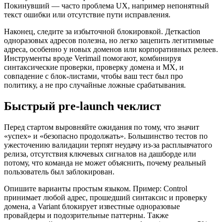
Покинувший — часто проблема UX, например непонятный
текст ошибки или отсутствие пути исправления.
Наконец, следите за избыточной блокировкой. Деткаction
одноразовых адресов полезна, но легко зацепить легитимные
адреса, особенно у новых доменов или корпоративных релеев.
Инструменты вроде Verimail помогают, комбинируя
синтаксические проверки, проверку домена и MX, и
совпадение с блок‑листами, чтобы ваш тест был про
политику, а не про случайные ложные срабатывания.
Быстрый pre‑launch чеклист
Перед стартом выровняйте ожидания по тому, что значит
«успех» и «безопасно продолжать». Большинство тестов по
ужесточению валидации терпят неудачу из‑за расплывчатого
релиза, отсутствия ключевых сигналов на дашборде или
потому, что команда не может объяснить, почему реальный
пользователь был заблокирован.
Опишите варианты простым языком. Пример: Control
принимает любой адрес, прошедший синтаксис и проверку
домена, а Variant блокирует известные одноразовые
провайдеры и подозрительные паттерны. Также