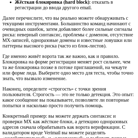
Жёсткая блокировка (hard block)
: отказать в
регистрации до ввода другого email.
Далее перечислите, что вы реально можете обнаруживать с
текущими инструментами. Большинство команд начинают с
очевидных ошибок, затем добавляют более сильные сигналы
риска: неверный синтаксис, проблемы с доменом, отсутствие
MX‑записей, одноразовые домены и известные ловушки или
паттерны высокого риска (часто из блок‑листов).
Где именно живёт ворота так же важно, как и правило.
Блокировка на форме регистрации меняет рост сильнее, чем
та же блокировка позже в потоке приглашений, на чекауте
или форме лида. Выберите одно место для теста, чтобы точно
знать, что вызвало изменение.
Наконец, определите «строгость» с точки зрения
пользователя. Строгость — это не только детекция. Это опыт:
какое сообщение вы показываете, позволяете ли повторные
попытки и насколько просто получить помощь.
Конкретный пример: вы можете держать синтаксис и
проверки MX как жёсткие блоки, а детекцию одноразовых
адресов сначала обрабатывать как ворота верификации. С
валидатором вроде Verimail вы можете разделять