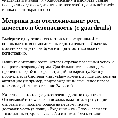
«недействительный» и «одноразовый» и выбирать разные
последствия для каждого, вместо того чтобы делать всё грубо
и показывать экран отказа.
Метрики для отслеживания: рост,
качество и безопасность (с guardrails)
Выберите одну основную метрику и воспринимайте
остальные как вспомогательные доказательства. Иначе вы
можете «выиграть» на бумаге и при этом тихо ломать
регистрацию.
Начните с метрики роста, которая отражает реальный успех, а
не просто отправку формы. Для большинства команд это —
процент завершённых регистраций по варианту. Если у
продукта есть быстрый «first value» момент, лучше смотреть на
активацию (например, подтверждённый email плюс первое
ключевое действие в течение 24 часов).
Качество — это то, где ужесточение должно окупаться.
Отслеживайте downstream‑исходы, важные для репутации
отправителя: процент bounce на первом письме,
доставляемость (в папку «Входящие» vs «Спам», если есть
такие данные), уровень жалоб и отписок. Эти метрики