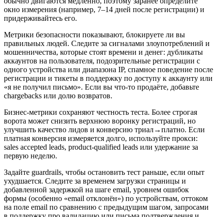
обычно двигаются медленно, поэтому заранее определите
окно измерения (например, 7–14 дней после регистрации) и
придерживайтесь его.
Метрики безопасности показывают, блокируете ли вы
правильных людей. Следите за сигналами злоупотреблений и
мошенничества, которые стоят времени и денег: дубликаты
аккаунтов на пользователя, подозрительные регистрации с
одного устройства или диапазона IP, спамное поведение после
регистрации и тикеты в поддержку по доступу к аккаунту или
«я не получил письмо». Если вы что‑то продаёте, добавьте
chargebacks или долю возвратов.
Бизнес‑метрики сохраняют честность теста. Более строгая
ворота может снизить верхнюю воронку регистраций, но
улучшить качество лидов и конверсию триал→платно. Если
платная конверсия измеряется долго, используйте прокси:
sales accepted leads, product‑qualified leads или удержание за
первую неделю.
Задайте guardrails, чтобы остановить тест раньше, если опыт
ухудшается. Следите за временем загрузки страницы и
добавленной задержкой на шаге email, уровнем ошибок
формы (особенно «email отклонён») по устройствам, оттоком
на поле email по сравнению с предыдущим шагом, запросами
в поддержку про валидацию или письма подтверждения и