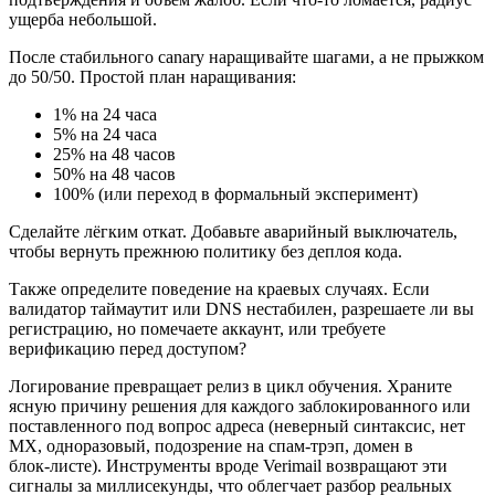
ущерба небольшой.
После стабильного canary наращивайте шагами, а не прыжком
до 50/50. Простой план наращивания:
1% на 24 часа
5% на 24 часа
25% на 48 часов
50% на 48 часов
100% (или переход в формальный эксперимент)
Сделайте лёгким откат. Добавьте аварийный выключатель,
чтобы вернуть прежнюю политику без деплоя кода.
Также определите поведение на краевых случаях. Если
валидатор таймаутит или DNS нестабилен, разрешаете ли вы
регистрацию, но помечаете аккаунт, или требуете
верификацию перед доступом?
Логирование превращает релиз в цикл обучения. Храните
ясную причину решения для каждого заблокированного или
поставленного под вопрос адреса (неверный синтаксис, нет
MX, одноразовый, подозрение на спам‑трэп, домен в
блок‑листе). Инструменты вроде Verimail возвращают эти
сигналы за миллисекунды, что облегчает разбор реальных