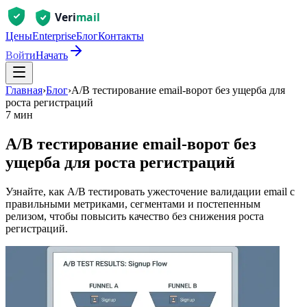
Цены
Enterprise
Блог
Контакты
Войти
Начать
Главная
›
Блог
›
A/B тестирование email‑ворот без ущерба для
роста регистраций
7 мин
A/B тестирование email‑ворот без
ущерба для роста регистраций
Узнайте, как A/B тестировать ужесточение валидации email с
правильными метриками, сегментами и постепенным
релизом, чтобы повысить качество без снижения роста
регистраций.