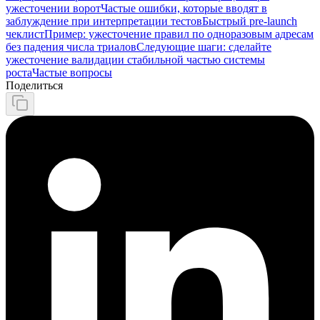
ужесточении ворот
Частые ошибки, которые вводят в
заблуждение при интерпретации тестов
Быстрый pre‑launch
чеклист
Пример: ужесточение правил по одноразовым адресам
без падения числа триалов
Следующие шаги: сделайте
ужесточение валидации стабильной частью системы
роста
Частые вопросы
Поделиться