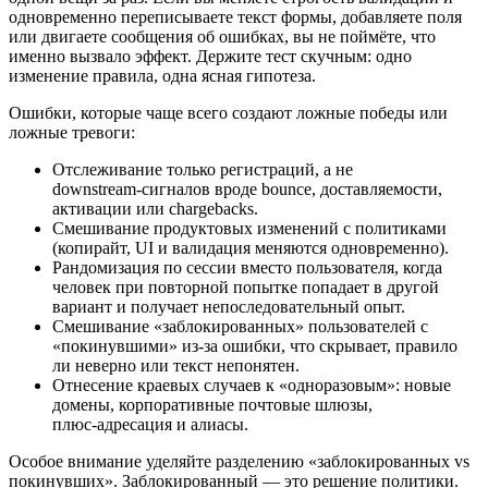
одновременно переписываете текст формы, добавляете поля
или двигаете сообщения об ошибках, вы не поймёте, что
именно вызвало эффект. Держите тест скучным: одно
изменение правила, одна ясная гипотеза.
Ошибки, которые чаще всего создают ложные победы или
ложные тревоги:
Отслеживание только регистраций, а не
downstream‑сигналов вроде bounce, доставляемости,
активации или chargebacks.
Смешивание продуктовых изменений с политиками
(копирайт, UI и валидация меняются одновременно).
Рандомизация по сессии вместо пользователя, когда
человек при повторной попытке попадает в другой
вариант и получает непоследовательный опыт.
Смешивание «заблокированных» пользователей с
«покинувшими» из‑за ошибки, что скрывает, правило
ли неверно или текст непонятен.
Отнесение краевых случаев к «одноразовым»: новые
домены, корпоративные почтовые шлюзы,
плюс‑адресация и алиасы.
Особое внимание уделяйте разделению «заблокированных vs
покинувших». Заблокированный — это решение политики.