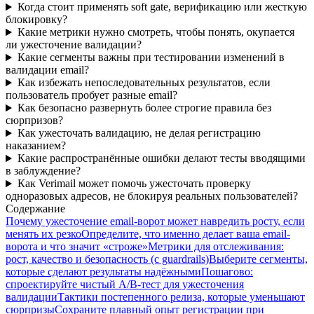
Когда стоит применять soft gate, верификацию или жесткую
блокировку?
Какие метрики нужно смотреть, чтобы понять, окупается
ли ужесточение валидации?
Какие сегменты важны при тестировании изменений в
валидации email?
Как избежать непоследовательных результатов, если
пользователь пробует разные email?
Как безопасно развернуть более строгие правила без
сюрпризов?
Как ужесточать валидацию, не делая регистрацию
наказанием?
Какие распространённые ошибки делают тесты вводящими
в заблуждение?
Как Verimail может помочь ужесточать проверку
одноразовых адресов, не блокируя реальных пользователей?
Содержание
Почему ужесточение email-ворот может навредить росту, если
менять их резко
Определите, что именно делает ваша email-
ворота и что значит «строже»
Метрики для отслеживания:
рост, качество и безопасность (с guardrails)
Выберите сегменты,
которые сделают результаты надёжными
Пошагово:
спроектируйте чистый A/B‑тест для ужесточения
валидации
Тактики постепенного релиза, которые уменьшают
сюрпризы
Сохраните плавный опыт регистрации при