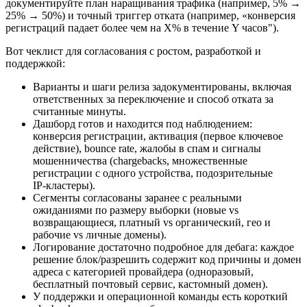
документируйте план наращивания трафика (например, 5% →
25% → 50%) и точный триггер отката (например, «конверсия
регистраций падает более чем на X% в течение Y часов").
Вот чеклист для согласования с ростом, разработкой и
поддержкой:
Варианты и шаги релиза задокументированы, включая
ответственных за переключение и способ отката за
считанные минуты.
Дашборд готов и находится под наблюдением:
конверсия регистрации, активация (первое ключевое
действие), bounce rate, жалобы в спам и сигналы
мошенничества (chargebacks, множественные
регистрации с одного устройства, подозрительные
IP‑кластеры).
Сегменты согласованы заранее с реальными
ожиданиями по размеру выборки (новые vs
возвращающиеся, платный vs органический, гео и
рабочие vs личные домены).
Логирование достаточно подробное для дебага: каждое
решение блок/разрешить содержит код причины и домен
адреса с категорией провайдера (одноразовый,
бесплатный почтовый сервис, кастомный домен).
У поддержки и операционной команды есть короткий