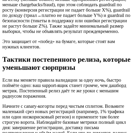
меньше chargebacks/fraud), при этом соблюдать guardrail по
росту (конверсия регистрации не падает больше X%), guardrail
по доходу (триал→платно не падает больше Y%) и guardrail по
безопасности (тикеты в поддержку или ошибки регистрации
не растут больше Z%). Также задайте минимальный размер
выборки, чтобы не объявлять результат преждевременно.
Это защищает от «побед» на бумаге, которые стоят вам
нужных клиентов.
Тактики постепенного релиза, которые
уменьшают сюрпризы
Если вы меняете правила валидации за одну ночь, быстро
поймёте одно: ваш support‑ящик станет громче, чем дашборд
метрик. Постепенный релиз даёт те же уроки с меньшим
радиусом поражения.
Начните с canary‑когорты перед чистым сплитом. Возьмите
маленький срез новых регистраций (например, 1% трафика
или один низкорисковый регион) и примените там более
строгую ворота. Наблюдайте базовые метрики полный цикл
дня: завершение регистрации, доставку письма
подтверждения и объём жалоб. Если что‑то ломается, радиус