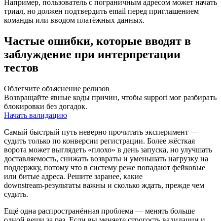
Например, пользователь с пограничным адресом может начать
триал, но должен подтвердить email перед приглашением
команды или вводом платёжных данных.
Частые ошибки, которые вводят в
заблуждение при интерпретации
тестов
Облегчите объяснение релизов
Возвращайте явные коды причин, чтобы support мог разбирать
блокировки без догадок.
Начать валидацию
Самый быстрый путь неверно прочитать эксперимент —
судить только по конверсии регистрации. Более жёсткая
ворота может выглядеть «плохо» в день запуска, но улучшать
доставляемость, снижать возвраты и уменьшать нагрузку на
поддержку, потому что в систему реже попадают фейковые
или битые адреса. Решите заранее, какие
downstream‑результаты важны и сколько ждать, прежде чем
судить.
Ещё одна распространённая проблема — менять больше
одной вещи за раз. Если вы меняете строгость валидации и