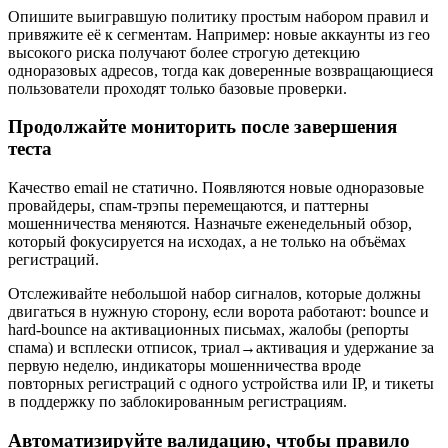
Опишите выигравшую политику простым набором правил и
привяжите её к сегментам. Например: новые аккаунты из гео
высокого риска получают более строгую детекцию
одноразовых адресов, тогда как доверенные возвращающиеся
пользователи проходят только базовые проверки.
Продолжайте мониторить после завершения
теста
Качество email не статично. Появляются новые одноразовые
провайдеры, спам‑трэпы перемещаются, и паттерны
мошенничества меняются. Назначьте еженедельный обзор,
который фокусируется на исходах, а не только на объёмах
регистраций.
Отслеживайте небольшой набор сигналов, которые должны
двигаться в нужную сторону, если ворота работают: bounce и
hard‑bounce на активационных письмах, жалобы (репорты
спама) и всплески отписок, триал→активация и удержание за
первую неделю, индикаторы мошенничества вроде
повторных регистраций с одного устройства или IP, и тикеты
в поддержку по заблокированным регистрациям.
Автоматизируйте валидацию, чтобы правило