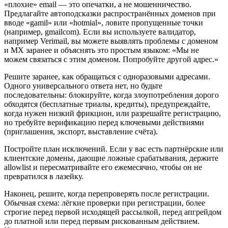
«плохие» email — это опечатки, а не мошенничество.
Предлагайте автоподсказки распространённых доменов при
вводе «gamil» или «hotmial», ловите пропущенные точки
(например, gmailcom). Если вы используете валидатор,
например Verimail, вы можете выявлять проблемы с доменом
и MX заранее и объяснять это простым языком: «Мы не
можем связаться с этим доменом. Попробуйте другой адрес.»
Решите заранее, как обращаться с одноразовыми адресами.
Одного универсального ответа нет, но будьте
последовательны: блокируйте, когда злоупотребления дорого
обходятся (бесплатные триалы, кредиты), предупреждайте,
когда нужен низкий фрикцион, или разрешайте регистрацию,
но требуйте верификацию перед ключевыми действиями
(приглашения, экспорт, выставление счёта).
Постройте план исключений. Если у вас есть партнёрские или
клиентские домены, дающие ложные срабатывания, держите
allowlist и пересматривайте его ежемесячно, чтобы он не
превратился в лазейку.
Наконец, решите, когда перепроверять после регистрации.
Обычная схема: лёгкие проверки при регистрации, более
строгие перед первой исходящей рассылкой, перед апгрейдом
до платной или перед первым рискованным действием.