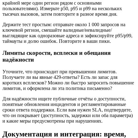
крайней мере один регион рядом с основными
пользователями). Измерьте p50, p95 и p99 на нескольких
тысячах вызовов, затем повторите в разное время дня.
Держите тест простым: отправьте около 1 000 запросов на
ключевой регион, смешайте валидные/невалидные/
выглядящие как одноразовые адреса и зафиксируйте p95/p99,
таймауты и долю ошибок. Повторите в ваши пики.
Лимиты скорости, всплески и обещания
надёжности
Уточните, что происходит при превышении лимитов.
Получаете ли вы явные 429‑ответы? Есть ли запас для
коротких всплесков? Можно ли быстро запросить повышение
лимитов, и оформлена ли эта политика письменно?
Для надёжности ищите публичные отчёты о доступности,
понятные обновления инцидентов и регламентированные
сроки ответа поддержки. Если вам нужен SLA, подтвердите,
что он покрывает (доступность, задержки или оба параметра)
и какие меры предусмотрены при нарушениях.
Документация и интеграция: время,