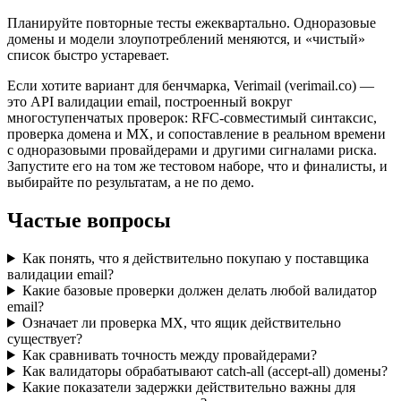
Планируйте повторные тесты ежеквартально. Одноразовые
домены и модели злоупотреблений меняются, и «чистый»
список быстро устаревает.
Если хотите вариант для бенчмарка, Verimail (verimail.co) —
это API валидации email, построенный вокруг
многоступенчатых проверок: RFC‑совместимый синтаксис,
проверка домена и MX, и сопоставление в реальном времени
с одноразовыми провайдерами и другими сигналами риска.
Запустите его на том же тестовом наборе, что и финалисты, и
выбирайте по результатам, а не по демо.
Частые вопросы
Как понять, что я действительно покупаю у поставщика
валидации email?
Какие базовые проверки должен делать любой валидатор
email?
Означает ли проверка MX, что ящик действительно
существует?
Как сравнивать точность между провайдерами?
Как валидаторы обрабатывают catch‑all (accept‑all) домены?
Какие показатели задержки действительно важны для