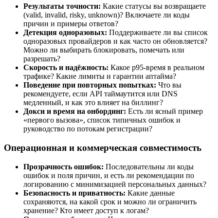
Результаты точности:
Какие статусы вы возвращаете
(valid, invalid, risky, unknown)? Включаете ли коды
причин и примеры ответов?
Детекция одноразовых:
Поддерживаете ли вы список
одноразовых провайдеров и как часто он обновляется?
Можно ли выбирать блокировать, помечать или
разрешать?
Скорость и надёжность:
Какое p95‑время в реальном
трафике? Какие лимиты и гарантии аптайма?
Поведение при повторных попытках:
Что вы
рекомендуете, если API таймаутится или DNS
медленный, и как это влияет на биллинг?
Докси и время на онбординг:
Есть ли ясный пример
«первого вызова», список типичных ошибок и
руководство по потокам регистрации?
Операционная и коммерческая совместимость
Прозрачность ошибок:
Последовательны ли коды
ошибок и поля причин, и есть ли рекомендации по
логированию с минимизацией персональных данных?
Безопасность и приватность:
Какие данные
сохраняются, на какой срок и можно ли ограничить
хранение? Кто имеет доступ к логам?