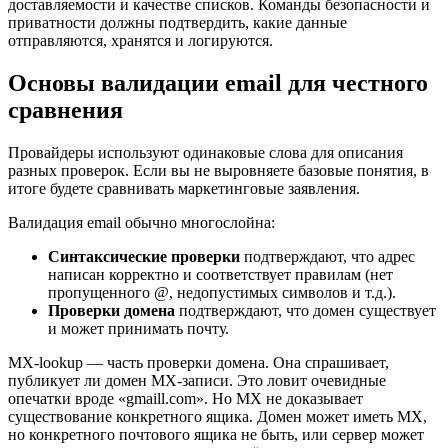
доставляемости и качестве списков. Команды безопасности и
приватности должны подтвердить, какие данные
отправляются, хранятся и логируются.
Основы валидации email для честного
сравнения
Провайдеры используют одинаковые слова для описания
разных проверок. Если вы не выровняете базовые понятия, в
итоге будете сравнивать маркетинговые заявления.
Валидация email обычно многослойна:
Синтаксические проверки
подтверждают, что адрес
написан корректно и соответствует правилам (нет
пропущенного @, недопустимых символов и т.д.).
Проверки домена
подтверждают, что домен существует
и может принимать почту.
MX‑lookup — часть проверки домена. Она спрашивает,
публикует ли домен MX‑записи. Это ловит очевидные
опечатки вроде «gmaill.com». Но MX не доказывает
существование конкретного ящика. Домен может иметь MX,
но конкретного почтового ящика не быть, или сервер может