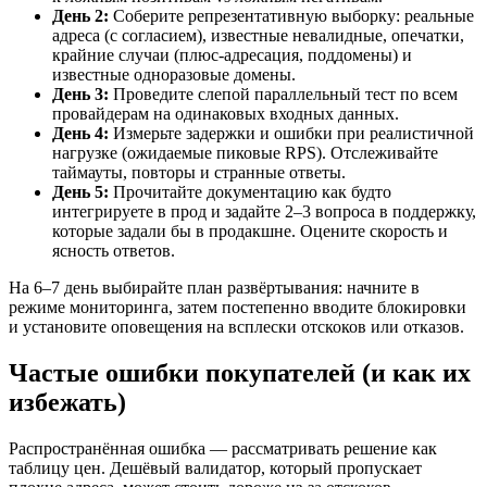
День 2:
Соберите репрезентативную выборку: реальные
адреса (с согласием), известные невалидные, опечатки,
крайние случаи (плюс‑адресация, поддомены) и
известные одноразовые домены.
День 3:
Проведите слепой параллельный тест по всем
провайдерам на одинаковых входных данных.
День 4:
Измерьте задержки и ошибки при реалистичной
нагрузке (ожидаемые пиковые RPS). Отслеживайте
таймауты, повторы и странные ответы.
День 5:
Прочитайте документацию как будто
интегрируете в прод и задайте 2–3 вопроса в поддержку,
которые задали бы в продакшне. Оцените скорость и
ясность ответов.
На 6–7 день выбирайте план развёртывания: начните в
режиме мониторинга, затем постепенно вводите блокировки
и установите оповещения на всплески отскоков или отказов.
Частые ошибки покупателей (и как их
избежать)
Распространённая ошибка — рассматривать решение как
таблицу цен. Дешёвый валидатор, который пропускает