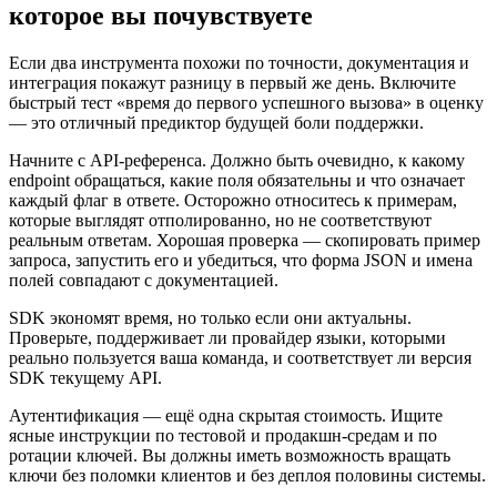
которое вы почувствуете
Если два инструмента похожи по точности, документация и
интеграция покажут разницу в первый же день. Включите
быстрый тест «время до первого успешного вызова» в оценку
— это отличный предиктор будущей боли поддержки.
Начните с API‑референса. Должно быть очевидно, к какому
endpoint обращаться, какие поля обязательны и что означает
каждый флаг в ответе. Осторожно относитесь к примерам,
которые выглядят отполированно, но не соответствуют
реальным ответам. Хорошая проверка — скопировать пример
запроса, запустить его и убедиться, что форма JSON и имена
полей совпадают с документацией.
SDK экономят время, но только если они актуальны.
Проверьте, поддерживает ли провайдер языки, которыми
реально пользуется ваша команда, и соответствует ли версия
SDK текущему API.
Аутентификация — ещё одна скрытая стоимость. Ищите
ясные инструкции по тестовой и продакшн‑средам и по
ротации ключей. Вы должны иметь возможность вращать
ключи без поломки клиентов и без деплоя половины системы.