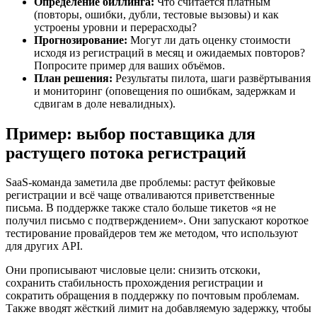
Определение биллинга:
Что считается платным
(повторы, ошибки, дубли, тестовые вызовы) и как
устроены уровни и перерасходы?
Прогнозирование:
Могут ли дать оценку стоимости
исходя из регистраций в месяц и ожидаемых повторов?
Попросите пример для ваших объёмов.
План решения:
Результаты пилота, шаги развёртывания
и мониторинг (оповещения по ошибкам, задержкам и
сдвигам в доле невалидных).
Пример: выбор поставщика для
растущего потока регистраций
SaaS‑команда заметила две проблемы: растут фейковые
регистрации и всё чаще отваливаются приветственные
письма. В поддержке также стало больше тикетов «я не
получил письмо с подтверждением». Они запускают короткое
тестирование провайдеров тем же методом, что используют
для других API.
Они прописывают числовые цели: снизить отскоки,
сохранить стабильность прохождения регистрации и
сократить обращения в поддержку по почтовым проблемам.
Также вводят жёсткий лимит на добавляемую задержку, чтобы