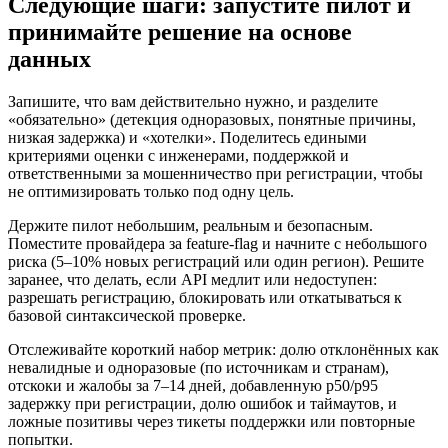
Следующие шаги: запустите пилот и
принимайте решение на основе
данных
Запишите, что вам действительно нужно, и разделите
«обязательно» (детекция одноразовых, понятные причины,
низкая задержка) и «хотелки». Поделитесь едиными
критериями оценки с инженерами, поддержкой и
ответственными за мошенничество при регистрации, чтобы
не оптимизировать только под одну цель.
Держите пилот небольшим, реальным и безопасным.
Поместите провайдера за feature‑flag и начните с небольшого
риска (5–10% новых регистраций или один регион). Решите
заранее, что делать, если API медлит или недоступен:
разрешать регистрацию, блокировать или откатываться к
базовой синтаксической проверке.
Отслеживайте короткий набор метрик: долю отклонённых как
невалидные и одноразовые (по источникам и странам),
отскоки и жалобы за 7–14 дней, добавленную p50/p95
задержку при регистрации, долю ошибок и таймаутов, и
ложные позитивы через тикеты поддержки или повторные
попытки.