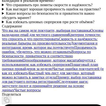
валидации в реальном времени?
Что спрашивать про лимиты скорости и надёжность?
Как выглядит хорошая прозрачность ошибок на практике?
Какие вопросы по безопасности и приватности важно
обсудить заранее?
Как избежать ценовых сюрпризов при росте объёмов?
Содержание
Что вы на самом деле покупаете, выбирая поставщика
Основы
валидации email для честного сравнения
Критерии точности:
что спросить и что протестировать
Скорость и надёжность:
реальные барьеры по производительности
Документация и
интеграция: время, которое вы почувствуете
Прозрачность
ошибок: убедитесь, что можно отлаживать
Вопросы по
безопасности, приватности и соответствию
требованиям
Ценообразование, которое масштабируется с
использованием: как избежать сюрпризов
Пошаговый план
оценки провайдеров за неделю
Частые ошибки покупателей (и
как их избежать)
Быстрый чек‑лист для закупки, который
можно вставить в заметки отдела
Пример: выбор поставщика
для растущего потока регистраций
Следующие шаги:
запустите пилот и принимайте решение на основе
данных
Частые вопросы
Поделиться