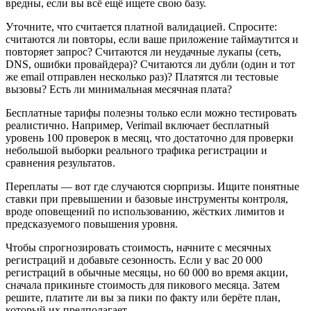
вредны, если вы всё ещё ищете свою базу.
Уточните, что считается платной валидацией. Спросите:
считаются ли повторы, если ваше приложение таймаутится и
повторяет запрос? Считаются ли неудачные лукапы (сеть,
DNS, ошибки провайдера)? Считаются ли дубли (один и тот
же email отправлен несколько раз)? Платятся ли тестовые
вызовы? Есть ли минимальная месячная плата?
Бесплатные тарифы полезны только если можно тестировать
реалистично. Например, Verimail включает бесплатный
уровень 100 проверок в месяц, что достаточно для проверки
небольшой выборки реального трафика регистрации и
сравнения результатов.
Переплаты — вот где случаются сюрпризы. Ищите понятные
ставки при превышении и базовые инструменты контроля,
вроде оповещений по использованию, жёстких лимитов и
предсказуемого повышения уровня.
Чтобы спрогнозировать стоимость, начните с месячных
регистраций и добавьте сезонность. Если у вас 20 000
регистраций в обычные месяцы, но 60 000 во время акции,
сначала прикиньте стоимость для пикового месяца. Затем
решите, платите ли вы за пики по факту или берёте план,
который их предполагает.