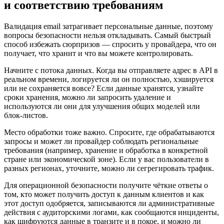
и соответствию требованиям
Валидация email затрагивает персональные данные, поэтому
вопросы безопасности нельзя откладывать. Самый быстрый
способ избежать сюрпризов — спросить у провайдера, что он
получает, что хранит и что вы можете контролировать.
Начните с потока данных. Когда вы отправляете адрес в API в
реальном времени, логируется ли он полностью, хэшируется
или не сохраняется вовсе? Если данные хранятся, узнайте
сроки хранения, можно ли запросить удаление и
используются ли они для улучшения общих моделей или
блок‑листов.
Место обработки тоже важно. Спросите, где обрабатываются
запросы и может ли провайдер соблюдать региональные
требования (например, хранение и обработка в конкретной
стране или экономической зоне). Если у вас пользователи в
разных регионах, уточните, можно ли сегрегировать трафик.
Для операционной безопасности получите чёткие ответы о
том, кто может получить доступ к данным клиентов и как
этот доступ одобряется, записываются ли административные
действия с аудиторскими логами, как сообщаются инциденты,
как шифруются данные в транзите и в покое, и можно ли