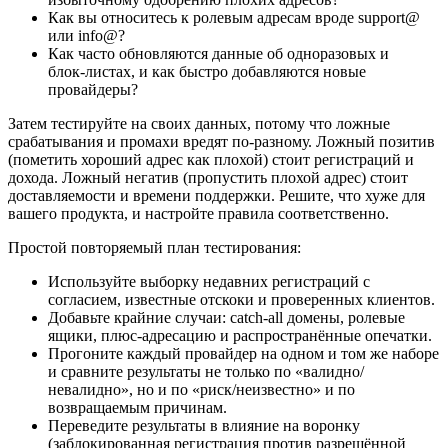
Как вы относитесь к ролевым адресам вроде support@
или info@?
Как часто обновляются данные об одноразовых и
блок‑листах, и как быстро добавляются новые
провайдеры?
Затем тестируйте на своих данных, потому что ложные
срабатывания и промахи вредят по‑разному. Ложный позитив
(пометить хороший адрес как плохой) стоит регистраций и
дохода. Ложный негатив (пропустить плохой адрес) стоит
доставляемости и времени поддержки. Решите, что хуже для
вашего продукта, и настройте правила соответственно.
Простой повторяемый план тестирования:
Используйте выборку недавних регистраций с
согласием, известные отскоки и проверенных клиентов.
Добавьте крайние случаи: catch‑all домены, ролевые
ящики, плюс‑адресацию и распространённые опечатки.
Прогоните каждый провайдер на одном и том же наборе
и сравните результаты не только по «валидно/
невалидно», но и по «риск/неизвестно» и по
возвращаемым причинам.
Переведите результаты в влияние на воронку
(заблокированная регистрация против разрешённой