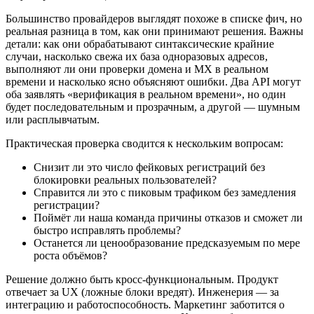
Большинство провайдеров выглядят похоже в списке фич, но
реальная разница в том, как они принимают решения. Важны
детали: как они обрабатывают синтаксические крайние
случаи, насколько свежа их база одноразовых адресов,
выполняют ли они проверки домена и MX в реальном
времени и насколько ясно объясняют ошибки. Два API могут
оба заявлять «верификация в реальном времени», но один
будет последовательным и прозрачным, а другой — шумным
или расплывчатым.
Практическая проверка сводится к нескольким вопросам:
Снизит ли это число фейковых регистраций без
блокировки реальных пользователей?
Справится ли это с пиковым трафиком без замедления
регистрации?
Поймёт ли наша команда причины отказов и сможет ли
быстро исправлять проблемы?
Останется ли ценообразование предсказуемым по мере
роста объёмов?
Решение должно быть кросс‑функциональным. Продукт
отвечает за UX (ложные блоки вредят). Инженерия — за
интеграцию и работоспособность. Маркетинг заботится о