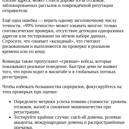
плохие адреса, может стоить дороже из‑за отскоков,
заблокированных рассылок и повреждённой репутации
отправителя.
Ещё одна ошибка — верить одному заголовочному числу
точности. «99% точности» может означать многое: только
синтаксические проверки, отсутствие детекции одноразовых
адресов или тестирование на лёгком наборе данных.
Спросите, что означает «валидный», что считают
рискованным и выполняются ли проверки в реальном
времени или по кешу.
Команды также пропускают «грязные» кейсы, которые
показывают реальное поведение. Быстрое демо не выявит
того, что происходит в масштабе и в глобальных потоках
регистрации.
Чтобы избежать большинства сюрпризов, фокусируйтесь на
этих проверках при оценке:
Определите метрики успеха помимо стоимости: уровень
отскоков, жалоб и снижение мошенничества при
регистрации.
Тестируйте крайние случаи: catch‑all домены, ролевые
аккаунты, международные домены и распространённые
опечатки.