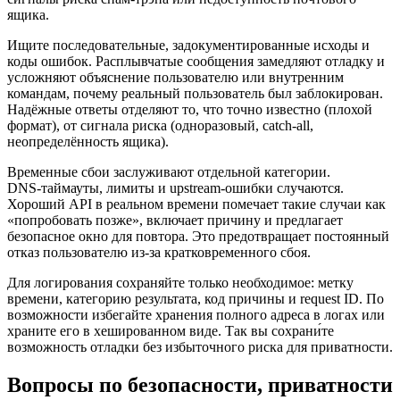
ящика.
Ищите последовательные, задокументированные исходы и
коды ошибок. Расплывчатые сообщения замедляют отладку и
усложняют объяснение пользователю или внутренним
командам, почему реальный пользователь был заблокирован.
Надёжные ответы отделяют то, что точно известно (плохой
формат), от сигнала риска (одноразовый, catch‑all,
неопределённость ящика).
Временные сбои заслуживают отдельной категории.
DNS‑таймауты, лимиты и upstream‑ошибки случаются.
Хороший API в реальном времени помечает такие случаи как
«попробовать позже», включает причину и предлагает
безопасное окно для повтора. Это предотвращает постоянный
отказ пользователю из‑за кратковременного сбоя.
Для логирования сохраняйте только необходимое: метку
времени, категорию результата, код причины и request ID. По
возможности избегайте хранения полного адреса в логах или
храните его в хешированном виде. Так вы сохрани́те
возможность отладки без избыточного риска для приватности.
Вопросы по безопасности, приватности