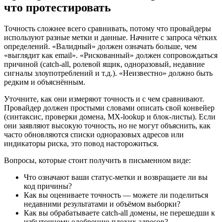
что протестировать
Точность сложнее всего сравнивать, потому что провайдеры
используют разные метки и данные. Начните с запроса чётких
определений. «Валидный» должен означать больше, чем
«выглядит как email». «Рискованный» должен сопровождаться
причиной (catch‑all, ролевой ящик, одноразовый, недавние
сигналы злоупотреблений и т.д.). «Неизвестно» должно быть
редким и объяснённым.
Уточните, как они измеряют точность и с чем сравнивают.
Провайдер должен простыми словами описать свой конвейер
(синтаксис, проверки домена, MX‑lookup и блок‑листы). Если
они заявляют высокую точность, но не могут объяснить, как
часто обновляются списки одноразовых адресов или
индикаторы риска, это повод насторожиться.
Вопросы, которые стоит получить в письменном виде:
Что означают ваши статус‑метки и возвращаете ли вы
код причины?
Как вы оцениваете точность — можете ли поделиться
недавними результатами и объёмом выборки?
Как вы обрабатываете catch‑all домены, не перешедши к
избыточному одобрению плохих адресов?