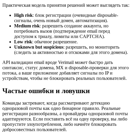
Практическая модель принятия решений может выглядеть так:
High risk
: блок регистрации (очевидные disposable-
сигналы, очень новый домен, автоматизация).
Medium risk
: разрешить создание аккаунта, но
потребовать вызов (подтверждение email перед
доступом к триалу, лимиты или CAPTCHA).
Low risk
: обычное разрешение.
Unknown but suspicious
: разрешить, но мониторить
(следить за активностью и отскоками для этого домена).
API валидации email вроде Verimail может быстро дать
синтаксис, статус домена, MX и disposable-проверки для этого
потока, а ваше приложение добавляет сигналы по IP и
устройствам, чтобы не блокировать реальных пользователей.
Частые ошибки и ловушки
Команды застревают, когда рассматривают детекцию
одноразовой почты как одно бинарное правило. Реальные
регистрации разнообразны, а провайдеры одноразовой почты
адаптируются. Если поставить всё на одну проверку, вы либо
пропустите злоупотребления, либо начнёте блокировать
добросовестных пользователей.