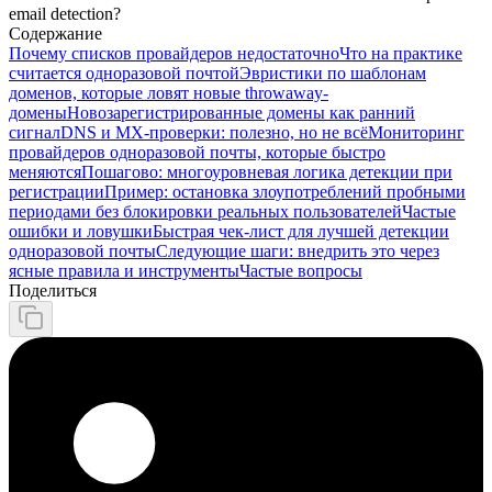
email detection?
Содержание
Почему списков провайдеров недостаточно
Что на практике
считается одноразовой почтой
Эвристики по шаблонам
доменов, которые ловят новые throwaway-
домены
Новозарегистрированные домены как ранний
сигнал
DNS и MX-проверки: полезно, но не всё
Мониторинг
провайдеров одноразовой почты, которые быстро
меняются
Пошагово: многоуровневая логика детекции при
регистрации
Пример: остановка злоупотреблений пробными
периодами без блокировки реальных пользователей
Частые
ошибки и ловушки
Быстрая чек-лист для лучшей детекции
одноразовой почты
Следующие шаги: внедрить это через
ясные правила и инструменты
Частые вопросы
Поделиться