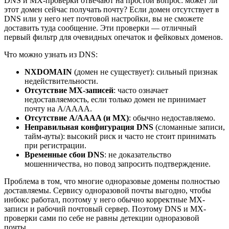
DNS и MX-проверки отвечают на простой вопрос: может ли
этот домен сейчас получать почту? Если домен отсутствует в
DNS или у него нет почтовой настройки, вы не сможете
доставить туда сообщение. Эти проверки — отличный
первый фильтр для очевидных опечаток и фейковых доменов.
Что можно узнать из DNS:
NXDOMAIN
(домен не существует): сильный признак
недействительности.
Отсутствие MX-записей
: часто означает
недоставляемость, если только домен не принимает
почту на A/AAAA.
Отсутствие A/AAAA (и MX)
: обычно недоставляемо.
Неправильная конфигурация DNS
(сломанные записи,
тайм-ауты): высокий риск и часто не стоит принимать
при регистрации.
Временные сбои DNS
: не доказательство
мошенничества, но повод запросить подтверждение.
Проблема в том, что многие одноразовые домены полностью
доставляемы. Сервису одноразовой почты выгодно, чтобы
инбокс работал, поэтому у него обычно корректные MX-
записи и рабочий почтовый сервер. Поэтому DNS и MX-
проверки сами по себе не равны детекции одноразовой
почты.