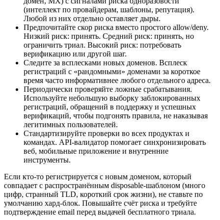
домен, MX) с сигналами риска одноразовости
(интеллект по провайдерам, шаблоны, репутация).
Любой из них отдельно оставляет дыры.
Предпочитайте скор риска вместо простого allow/deny.
Низкий риск: принять. Средний риск: принять, но
ограничить триал. Высокий риск: потребовать
верификацию или другой шаг.
Следите за всплесками новых доменов. Всплеск
регистраций с «рандомными» доменами за короткое
время часто информативнее любого отдельного адреса.
Периодически проверяйте ложные срабатывания.
Используйте небольшую выборку заблокированных
регистраций, обращений в поддержку и успешных
верификаций, чтобы подгонять правила, не наказывая
легитимных пользователей.
Стандартизируйте проверки во всех продуктах и
командах. API-валидатор помогает синхронизировать
веб, мобильные приложение и внутренние
инструменты.
Если кто-то регистрируется с новым доменом, который
совпадает с распространённым disposable-шаблоном (много
цифр, странный TLD, короткий срок жизни), не ставьте по
умолчанию хард-блок. Повышайте счёт риска и требуйте
подтверждение email перед выдачей бесплатного триала.