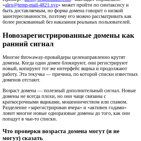
«
alex@temp-mail-4821.xyz
» может пройти по синтаксису и
быть доставляемым, но форма домена говорит о низкой
заинтересованности, поэтому его можно рассматривать как
более рискованный без наказания реальных пользователей.
Новозарегистрированные домены как
ранний сигнал
Многие throwaway-провайдеры целенаправленно крутят
домены. Когда один домен блокируют, они регистрируют
новый, копируют тот же интерфейс ящика и продолжают
работу. Эта текучка — причина, по которой списки известных
доменов отстают.
Возраст домена — полезный дополнительный сигнал. Новые
домены не всегда плохи, но они чаще связаны с
краткосрочными ящиками, мошенничеством или спамом.
Разделение «зарегистрирован вчера» и «активен годами»
ловит многие новые одноразовые домены до того, как они
попадут в чьи-то списки.
Что проверки возраста домена могут (и не
могут) сказать