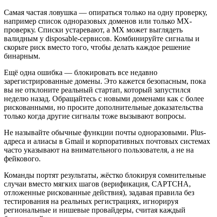
Самая частая ловушка — опираться только на одну проверку,
например список одноразовых доменов или только MX-
проверку. Списки устаревают, а MX может выглядеть
валидным у disposable-сервисов. Комбинируйте сигналы и
скорьте риск вместо того, чтобы делать каждое решение
бинарным.
Ещё одна ошибка — блокировать все недавно
зарегистрированные домены. Это кажется безопасным, пока
вы не отклоните реальный стартап, который запустился
неделю назад. Обращайтесь с новыми доменами как с более
рискованными, но просите дополнительные доказательства
только когда другие сигналы тоже вызывают вопросы.
Не называйте обычные функции почты одноразовыми. Plus-
адреса и алиасы в Gmail и корпоративных почтовых системах
часто указывают на внимательного пользователя, а не на
фейкового.
Команды портят результаты, жёстко блокируя сомнительные
случаи вместо мягких шагов (верификация, CAPTCHA,
отложенные рискованные действия), задавая правила без
тестирования на реальных регистрациях, игнорируя
региональные и нишевые провайдеры, считая каждый