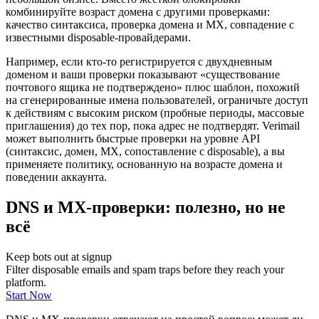
комбинируйте возраст домена с другими проверками:
качество синтаксиса, проверка домена и MX, совпадение с
известными disposable-провайдерами.
Например, если кто-то регистрируется с двухдневным
доменом и ваши проверки показывают «существование
почтового ящика не подтверждено» плюс шаблон, похожий
на сгенерированные имена пользователей, ограничьте доступ
к действиям с высоким риском (пробные периоды, массовые
приглашения) до тех пор, пока адрес не подтвердят. Verimail
может выполнить быстрые проверки на уровне API
(синтаксис, домен, MX, сопоставление с disposable), а вы
применяете политику, основанную на возрасте домена и
поведении аккаунта.
DNS и MX-проверки: полезно, но не
всё
Keep bots out at signup
Filter disposable emails and spam traps before they reach your
platform.
Start Now