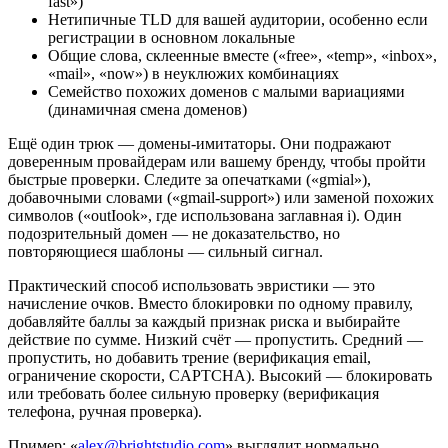
fast»)
Нетипичные TLD для вашей аудитории, особенно если
регистрации в основном локальные
Общие слова, склеенные вместе («free», «temp», «inbox»,
«mail», «now») в неуклюжих комбинациях
Семейство похожих доменов с малыми вариациями
(динамичная смена доменов)
Ещё один трюк — домены-имитаторы. Они подражают
доверенным провайдерам или вашему бренду, чтобы пройти
быстрые проверки. Следите за опечатками («gmial»),
добавочными словами («gmail-support») или заменой похожих
символов («outIook», где использована заглавная i). Один
подозрительный домен — не доказательство, но
повторяющиеся шаблоны — сильный сигнал.
Практический способ использовать эвристики — это
начисление очков. Вместо блокировки по одному правилу,
добавляйте баллы за каждый признак риска и выбирайте
действие по сумме. Низкий счёт — пропустить. Средний —
пропустить, но добавить трение (верификация email,
ограничение скорости, CAPTCHA). Высокий — блокировать
или требовать более сильную проверку (верификация
телефона, ручная проверка).
Пример: «
alex@brightstudio.com
» выглядит нормально.