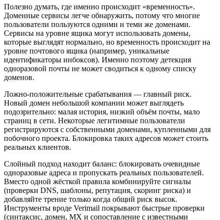
Полезно думать, где именно происходит «временность».
Доменные сервисы легче обнаружить, потому что многие
пользователи пользуются одними и теми же доменами.
Сервисы на уровне ящика могут использовать домены,
которые выглядят нормально, но временность происходит на
уровне почтового ящика (например, уникальные
идентификаторы инбоксов). Именно поэтому детекция
одноразовой почты не может сводиться к одному списку
доменов.
Ложно-положительные срабатывания — главный риск.
Новый домен небольшой компании может выглядеть
подозрительно: малая история, низкий объём почты, мало
страниц в сети. Некоторые легитимные пользователи
регистрируются с собственными доменами, купленными для
побочного проекта. Блокировка таких адресов может стоить
реальных клиентов.
Слойный подход находит баланс: блокировать очевидные
одноразовые адреса и пропускать реальных пользователей.
Вместо одной жёсткой правила комбинируйте сигналы
(проверки DNS, шаблоны, репутация, скоринг риска) и
добавляйте трение только когда общий риск высок.
Инструменты вроде Verimail покрывают быстрые проверки
(синтаксис, домен, MX и сопоставление с известными