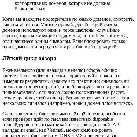
корпоративных доменов, которые не должны
блокироваться
Когда вы находите подозрительную семью доменов, смотрите,
как она меняется. Многие провайдеры быстрой смены
доменов используют одни и те же шаблоны: случайные
строки, короткоживущие поддомены, почти identical-имена,
отличающиеся одним символом. Если блокировать только
один домен, они вернутся завтра с близкой вариацией.
Лёгкий цикл обзора
Еженедельного (или дважды в неделю) обзора обычно
хватает. Исследуйте всплески, корректируйте правила и
измеряйте результаты. Делайте это практично: снизилось ли
число плохих регистраций, и не блокируете ли вы реальных
пользователей? Если число ложно-положительных растёт,
сузьте правило, чтобы оно срабатывало только при согласии
нескольких сигналов (например, новый домен плюс всплеск).
Сопоставление с блок-листами всё ещё полезно, особенно
если проверка идёт по тысячам известных disposable-
провайдеров, но рассматривайте это как один слой. API
валидации email, как Verimail, может комбинировать
совпадение с блок-листом, DNS и MX-проверки, а ваш