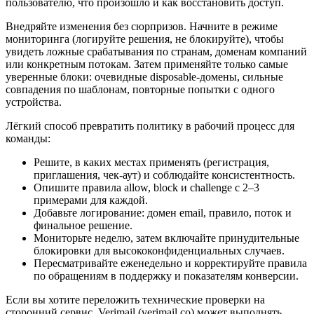
пользователю, что произошло и как восстановить доступ.
Внедряйте изменения без сюрпризов. Начните в режиме
мониторинга (логируйте решения, не блокируйте), чтобы
увидеть ложные срабатывания по странам, доменам компаний
или конкретным потокам. Затем применяйте только самые
уверенные блоки: очевидные disposable-домены, сильные
совпадения по шаблонам, повторные попытки с одного
устройства.
Лёгкий способ превратить политику в рабочий процесс для
команды:
Решите, в каких местах применять (регистрация,
приглашения, чек-аут) и соблюдайте консистентность.
Опишите правила allow, block и challenge с 2–3
примерами для каждой.
Добавьте логирование: домен email, правило, поток и
финальное решение.
Мониторьте неделю, затем включайте принудительные
блокировки для высококонфиденциальных случаев.
Пересматривайте еженедельно и корректируйте правила
по обращениям в поддержку и показателям конверсии.
Если вы хотите переложить технические проверки на
сторонний сервис, Verimail (verimail.co) может выполнять