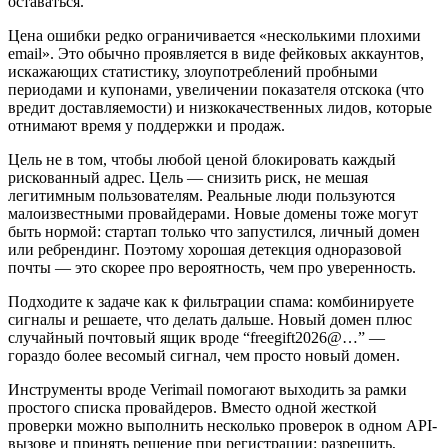
оставаться.
Цена ошибки редко ограничивается «несколькими плохими
email». Это обычно проявляется в виде фейковых аккаунтов,
искажающих статистику, злоупотреблений пробными
периодами и купонами, увеличении показателя отскока (что
вредит доставляемости) и низкокачественных лидов, которые
отнимают время у поддержки и продаж.
Цель не в том, чтобы любой ценой блокировать каждый
рискованный адрес. Цель — снизить риск, не мешая
легитимным пользователям. Реальные люди пользуются
малоизвестными провайдерами. Новые домены тоже могут
быть нормой: стартап только что запустился, личный домен
или ребрендинг. Поэтому хорошая детекция одноразовой
почты — это скорее про вероятность, чем про уверенность.
Подходите к задаче как к фильтрации спама: комбинируете
сигналы и решаете, что делать дальше. Новый домен плюс
случайный почтовый ящик вроде “freegift2026@…” —
гораздо более весомый сигнал, чем просто новый домен.
Инструменты вроде Verimail помогают выходить за рамки
простого списка провайдеров. Вместо одной жесткой
проверки можно выполнить несколько проверок в одном API-
вызове и принять решение при регистрации: разрешить,