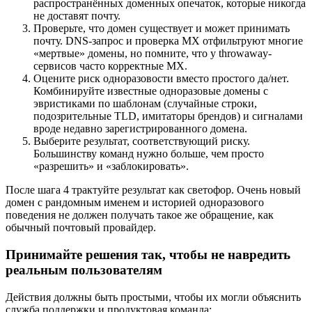
распространённых доменных опечаток, которые никогда
не доставят почту.
Проверьте, что домен существует и может принимать
почту. DNS-запрос и проверка MX отфильтруют многие
«мертвые» домены, но помните, что у throwaway-
сервисов часто корректные MX.
Оцените риск одноразовости вместо простого да/нет.
Комбинируйте известные одноразовые домены с
эвристиками по шаблонам (случайные строки,
подозрительные TLD, имитаторы брендов) и сигналами
вроде недавно зарегистрированного домена.
Выберите результат, соответствующий риску.
Большинству команд нужно больше, чем просто
«разрешить» и «заблокировать».
После шага 4 трактуйте результат как светофор. Очень новый
домен с рандомным именем и историей одноразового
поведения не должен получать такое же обращение, как
обычный почтовый провайдер.
Принимайте решения так, чтобы не навредить
реальным пользователям
Действия должны быть простыми, чтобы их могли объяснить
служба поддержки и продуктовая команда: