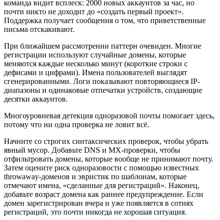
команда видит всплеск: 2000 новых аккаунтов за час, но
почти никто не доходит до «создать первый проект».
Поддержка получает сообщения о том, что приветственные
письма отскакивают.
При ближайшем рассмотрении паттерн очевиден. Многие
регистрации используют случайные домены, которые
меняются каждые несколько минут (короткие строки с
дефисами и цифрами). Имена пользователей выглядят
сгенерированными. Логи показывают повторяющиеся IP-
диапазоны и одинаковые отпечатки устройств, создающие
десятки аккаунтов.
Многоуровневая детекция одноразовой почты помогает здесь,
потому что ни одна проверка не ловит всё.
Начните со строгих синтаксических проверок, чтобы убрать
явный мусор. Добавьте DNS и MX-проверки, чтобы
отфильтровать домены, которые вообще не принимают почту.
Затем оцените риск одноразовости с помощью известных
throwaway-доменов и эвристик по шаблонам, которые
отмечают имена, «сделанные для регистраций». Наконец,
добавьте возраст домена как раннее предупреждение. Если
домен зарегистрирован вчера и уже появляется в сотнях
регистраций, это почти никогда не хорошая ситуация.