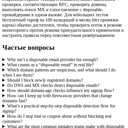
проверки, соответствующие RFC, проверять домены,
выполнять поиск MX и сопоставление с disposable-
провайдерами в одном вызове. Для небольших тестов
бесплатный тариф на 100 валидаций в месяц (без привязки
карты) обычно достаточен, чтобы проверить поток в режиме
мониторинга против режима принудительного применения и
настроить правила перед повсеместным развёртыванием.
Частые вопросы
Why isn’t a disposable email provider list enough?
What counts as a “disposable email” in real life?
Which domain patterns are suspicious, and what should I do
when I see them?
Should I block newly registered domains?
Do DNS and MX checks detect disposable emails?
How should domain-age checks influence my signup flow?
How can I keep up with throwaway providers that change
domains fast?
What’s a practical step-by-step disposable detection flow for
signup?
How do I stop trial or coupon abuse without blocking real
customers?
What are the most common mistakes teams make with disposable