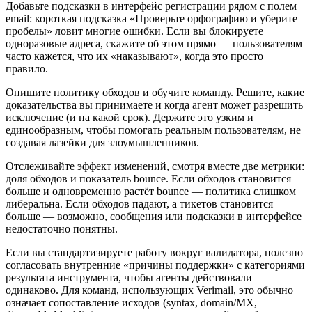
Добавьте подсказки в интерфейс регистрации рядом с полем
email: короткая подсказка «Проверьте орфографию и уберите
пробелы» ловит многие ошибки. Если вы блокируете
одноразовые адреса, скажите об этом прямо — пользователям
часто кажется, что их «наказывают», когда это просто
правило.
Опишите политику обходов и обучите команду. Решите, какие
доказательства вы принимаете и когда агент может разрешить
исключение (и на какой срок). Держите это узким и
единообразным, чтобы помогать реальным пользователям, не
создавая лазейки для злоумышленников.
Отслеживайте эффект изменений, смотря вместе две метрики:
доля обходов и показатель bounce. Если обходов становится
больше и одновременно растёт bounce — политика слишком
либеральна. Если обходов падают, а тикетов становится
больше — возможно, сообщения или подсказки в интерфейсе
недостаточно понятны.
Если вы стандартизируете работу вокруг валидатора, полезно
согласовать внутренние «причины поддержки» с категориями
результата инструмента, чтобы агенты действовали
одинаково. Для команд, использующих Verimail, это обычно
означает сопоставление исходов (syntax, domain/MX,