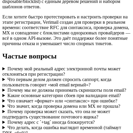
disposable/blocklist) с единым деревом решений и набором
шаблонов ответов.
Если хотите быстро протестировать и настроить проверки на
этапе регистрации, Verimail создан для проверки в реальном
времени: соответствие RFC для синтаксиса, проверка домена,
MX и совпадение с блоклистами одноразовых провайдеров —
всё в одном API-вызове. Это даёт поддержке более понятные
причины отказа и уменьшает число спорных тикетов.
Частые вопросы
Почему мой реальный адрес электронной почты может
отклоняться при регистрации?
Что первым делом должен спросить саппорт, когда
пользователь говорит «мой email верный»?
Почему мы не должны принимать скриншоты поля email?
Какие основные категории сбоев при валидации email?
Что означает «формат» или «синтаксис» при ошибке?
Что значит, когда проверка домена или MX не прошла?
Почему проверка может сказать, что она не может
подтвердить существование почтового ящика?
Почему адрес с `+tag` иногда блокируется?
Что делать, когда ошибка выглядит временной (таймаут
DNS, сбой)?