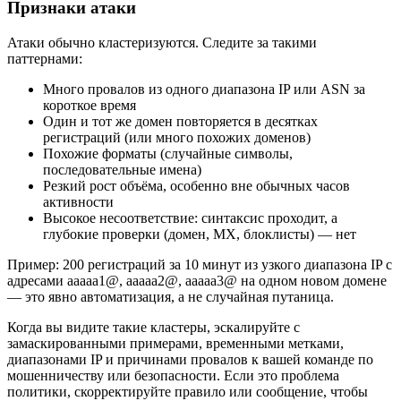
Признаки атаки
Атаки обычно кластеризуются. Следите за такими
паттернами:
Много провалов из одного диапазона IP или ASN за
короткое время
Один и тот же домен повторяется в десятках
регистраций (или много похожих доменов)
Похожие форматы (случайные символы,
последовательные имена)
Резкий рост объёма, особенно вне обычных часов
активности
Высокое несоответствие: синтаксис проходит, а
глубокие проверки (домен, MX, блоклисты) — нет
Пример: 200 регистраций за 10 минут из узкого диапазона IP с
адресами aaaaa1@, aaaaa2@, aaaaa3@ на одном новом домене
— это явно автоматизация, а не случайная путаница.
Когда вы видите такие кластеры, эскалируйте с
замаскированными примерами, временными метками,
диапазонами IP и причинами провалов к вашей команде по
мошенничеству или безопасности. Если это проблема
политики, скорректируйте правило или сообщение, чтобы