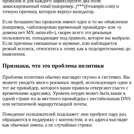
провалов и для каждого зафиксируйте два поля:
замаскированный email (например, j***@example.com) и
точную причину, которую вернул валидатор.
Если большинство провалов имеют одно и то же объяснение
(например, «заблокирован временный провайдер» или «у
домена нет MX-записей»), скорее всего это реальные
пользователи, попадающие под правило, которое вы выбрали.
Если причины смешанные и шумные, или наблюдается
резкий всплеск, относитесь к этому как к подозрительному до
выяснения.
Признаки, что это проблема политики
Проблема политики обычно выглядит скучно и системно. Вы
можете увидеть много реальных людей, использующих один и
тот же провайдер, которого ваши правила отвергают (часто с
временными адресами). Уровень неудач может быть выше в
одной стране из-за местного провайдера с нестабильным DNS
или нетипичной маршрутизацией почты.
Поведение пользователей подскажет: они пробуют пару раз,
обращаются в поддержку с контекстом, и их адреса выглядят
как обычные имена, а не случайные строки.