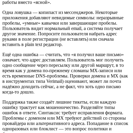
работы вместо «ясной».
Одна ловушка — копипаст из мессенджеров. Некоторые
приложения добавляют невидимые символы: неразрывные
пробелы, «умные» кавычки или завершающие пробелы.
Пользователь видит нормальный email, а система получает
другое значение. Попросите пользователя набрать адрес
руками в поле регистрации (не вставлять) или сначала
вставить в plain text редактор.
Ещё одна ошибка — считать, что «я получил ваше письмо»
означает, что адрес доставляем. Пользователь мог получить
одно сообщение через пересылку или другой маршрут, в то
время как у домена по-прежнему сломаны MX-записи или
есть временные DNS-проблемы. Проверки домена и MX (как
в инструментах типа Verimail) оценивают, может ли почта
надёжно доходить сейчас, а не факт, что хоть одно письмо
когда-то дошло.
Поддержка также создаёт лишние тикеты, если каждую
ошибку трактует как мошенничество. Разделяйте типы
ошибок в ответе. Синтаксис требует исправления формата.
Проблемы с доменом или MX требуют действий со стороны
провайдера или альтернативного адреса. Попадание в список
одноразовых или блоклист — это вопрос политики и