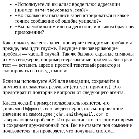
«Используете ли вы алиас вроде плюс-адресации
(пример:
)?»
name+tag@domain.com
«Во сколько вы пытались зарегистрироваться и какое
точное сообщение об ошибке увидели?»
«Вы на мобильном или на десктопе, и в каком браузере/
приложении?»
Как только у вас есть адрес, проверьте невидимые проблемы
прежде, чем идти глубже. Ведущие или завершающие
пробелы — частый случай. Так же бывают скрытые символы
из мессенджеров, например неразрывные пробелы. Быстрый
тест — вставить адрес в простой текстовый редактор и
скопировать его оттуда заново.
Если вы используете API для валидации, сохраняйте в
внутренних заметках результат (статус и причину). Это
предотвратит повторные вопросы от следующего агента.
Классический пример: пользователь клянётся, что
введён верно, но скопированное
john.smith@gmail.com
значение на самом деле
с
john.smith@gmail.com
завершающим пробелом. Исправление этого экономит время
и сохраняет дружелюбный тон. Вы не ставите под сомнение
пользователя, вы проверяете, что получила система.