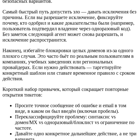
безопасных вариантов.
Самый быстрый путь допустить зло — давать исключения без
причины. Если вы разрешаете исключение, фиксируйте
почему, кто одобрил и какие доказательства были (например,
пользователь подтвердил владение через одноразовый код).
Без заметок следующий агент может снова разрешить, и
исключение распространится.
Наконец, избегайте блокировки целых доменов из-за одного
плохого случая. Это часто бьёт по реальным пользователям в
компаниях, учебных заведениях или региональных
провайдерах. Если нужно действовать — таргетируйте
конкретный шаблон или ставьте временное правило с сроком
действия.
Короткий набор привычек, который сокращает повторные
открытия тикетов:
Просите точное сообщение об ошибке и email в том
виде, в каком он был введён (включая пробелы).
Переклассифицируйте проблему: синтаксис vs
домен/MX vs одноразовый/блоклист vs ограничение по
частоте.
Давайте одно конкретное дальнейшее действие, а не три
варианта.