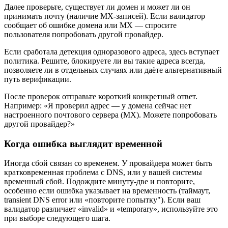
Далее проверьте, существует ли домен и может ли он
принимать почту (наличие MX-записей). Если валидатор
сообщает об ошибке домена или MX — спросите
пользователя попробовать другой провайдер.
Если сработала детекция одноразового адреса, здесь вступает
политика. Решите, блокируете ли вы такие адреса всегда,
позволяете ли в отдельных случаях или даёте альтернативный
путь верификации.
После проверок отправьте короткий конкретный ответ.
Например: «Я проверил адрес — у домена сейчас нет
настроенного почтового сервера (MX). Можете попробовать
другой провайдер?»
Когда ошибка выглядит временной
Иногда сбой связан со временем. У провайдера может быть
кратковременная проблема с DNS, или у вашей системы
временный сбой. Подождите минуту-две и повторите,
особенно если ошибка указывает на временность (таймаут,
transient DNS error или «повторите попытку"). Если ваш
валидатор различает «invalid» и «temporary», используйте это
при выборе следующего шага.