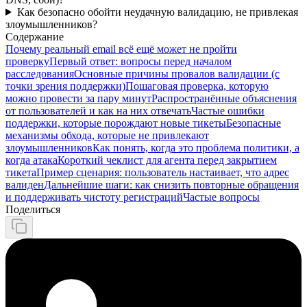
Как безопасно обойти неудачную валидацию, не привлекая
злоумышленников?
Содержание
Почему реальный email всё ещё может не пройти
проверку
Первый ответ: вопросы перед началом
расследования
Основные причины провалов валидации (с
точки зрения поддержки)
Пошаговая проверка, которую
можно провести за пару минут
Распространённые объяснения
от пользователей и как на них отвечать
Частые ошибки
поддержки, которые порождают новые тикеты
Безопасные
механизмы обхода, которые не привлекают
злоумышленников
Как понять, когда это проблема политики, а
когда атака
Короткий чеклист для агента перед закрытием
тикета
Пример сценария: пользователь настаивает, что адрес
валиден
Дальнейшие шаги: как снизить повторные обращения
и поддерживать чистоту регистраций
Частые вопросы
Поделиться