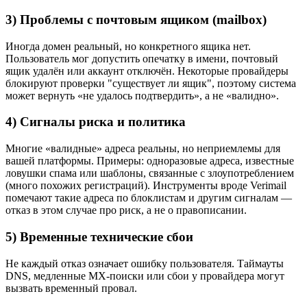
3) Проблемы с почтовым ящиком (mailbox)
Иногда домен реальный, но конкретного ящика нет.
Пользователь мог допустить опечатку в имени, почтовый
ящик удалён или аккаунт отключён. Некоторые провайдеры
блокируют проверки "существует ли ящик", поэтому система
может вернуть «не удалось подтвердить», а не «валидно».
4) Сигналы риска и политика
Многие «валидные» адреса реальны, но неприемлемы для
вашей платформы. Примеры: одноразовые адреса, известные
ловушки спама или шаблоны, связанные с злоупотреблением
(много похожих регистраций). Инструменты вроде Verimail
помечают такие адреса по блоклистам и другим сигналам —
отказ в этом случае про риск, а не о правописании.
5) Временные технические сбои
Не каждый отказ означает ошибку пользователя. Таймауты
DNS, медленные MX-поиски или сбои у провайдера могут
вызвать временный провал.