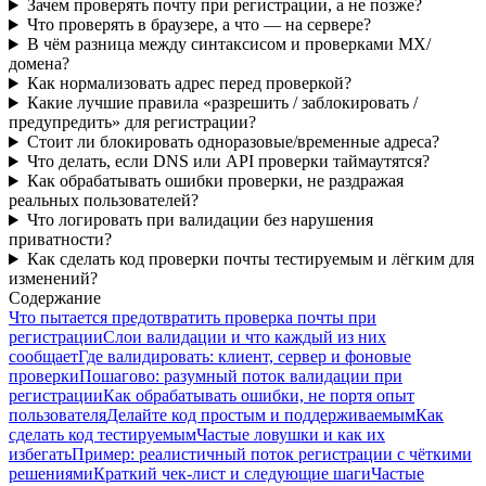
Зачем проверять почту при регистрации, а не позже?
Что проверять в браузере, а что — на сервере?
В чём разница между синтаксисом и проверками MX/
домена?
Как нормализовать адрес перед проверкой?
Какие лучшие правила «разрешить / заблокировать /
предупредить» для регистрации?
Стоит ли блокировать одноразовые/временные адреса?
Что делать, если DNS или API проверки таймаутятся?
Как обрабатывать ошибки проверки, не раздражая
реальных пользователей?
Что логировать при валидации без нарушения
приватности?
Как сделать код проверки почты тестируемым и лёгким для
изменений?
Содержание
Что пытается предотвратить проверка почты при
регистрации
Слои валидации и что каждый из них
сообщает
Где валидировать: клиент, сервер и фоновые
проверки
Пошагово: разумный поток валидации при
регистрации
Как обрабатывать ошибки, не портя опыт
пользователя
Делайте код простым и поддерживаемым
Как
сделать код тестируемым
Частые ловушки и как их
избегать
Пример: реалистичный поток регистрации с чёткими
решениями
Краткий чек‑лист и следующие шаги
Частые