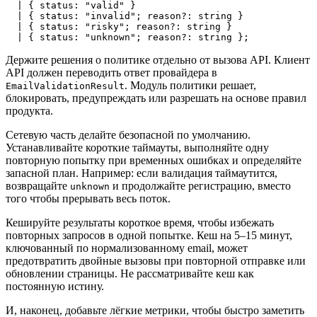
  | { 
status
: 
"valid"
 }

  | { 
status
: 
"invalid"
; 
reason
?: 
string
 }

  | { 
status
: 
"risky"
; 
reason
?: 
string
 }

  | { 
status
: 
"unknown"
; 
reason
?: 
string
Держите решения о политике отдельно от вызова API. Клиент
API должен переводить ответ провайдера в
. Модуль политики решает,
EmailValidationResult
блокировать, предупреждать или разрешать на основе правил
продукта.
Сетевую часть делайте безопасной по умолчанию.
Устанавливайте короткие таймауты, выполняйте одну
повторную попытку при временных ошибках и определяйте
запасной план. Например: если валидация таймаутится,
возвращайте
и продолжайте регистрацию, вместо
unknown
того чтобы прерывать весь поток.
Кешируйте результаты короткое время, чтобы избежать
повторных запросов в одной попытке. Кеш на 5–15 минут,
ключованный по нормализованному email, может
предотвратить двойные вызовы при повторной отправке или
обновлении страницы. Не рассматривайте кеш как
постоянную истину.
И, наконец, добавьте лёгкие метрики, чтобы быстро заметить