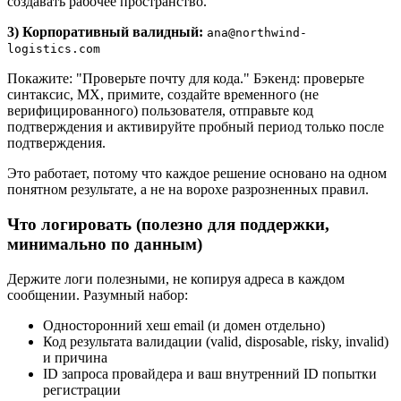
создавать рабочее пространство.
3) Корпоративный валидный:
ana@northwind-
logistics.com
Покажите: "Проверьте почту для кода." Бэкенд: проверьте
синтаксис, MX, примите, создайте временного (не
верифицированного) пользователя, отправьте код
подтверждения и активируйте пробный период только после
подтверждения.
Это работает, потому что каждое решение основано на одном
понятном результате, а не на ворохе разрозненных правил.
Что логировать (полезно для поддержки,
минимально по данным)
Держите логи полезными, не копируя адреса в каждом
сообщении. Разумный набор:
Односторонний хеш email (и домен отдельно)
Код результата валидации (valid, disposable, risky, invalid)
и причина
ID запроса провайдера и ваш внутренний ID попытки
регистрации