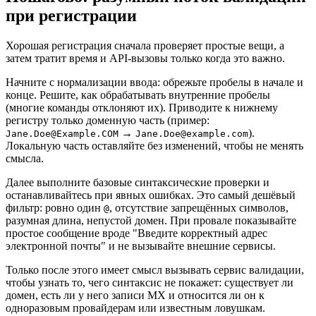
при регистрации
Хорошая регистрация сначала проверяет простые вещи, а
затем тратит время и API‑вызовы только когда это важно.
Начните с нормализации ввода: обрежьте пробелы в начале и
конце. Решите, как обрабатывать внутренние пробелы
(многие команды отклоняют их). Приводите к нижнему
регистру только доменную часть (пример:
→
).
Jane.Doe@Example.COM
Jane.Doe@example.com
Локальную часть оставляйте без изменений, чтобы не менять
смысла.
Далее выполните базовые синтаксические проверки и
останавливайтесь при явных ошибках. Это самый дешёвый
фильтр: ровно один
, отсутствие запрещённых символов,
@
разумная длина, непустой домен. При провале показывайте
простое сообщение вроде "Введите корректный адрес
электронной почты" и не вызывайте внешние сервисы.
Только после этого имеет смысл вызывать сервис валидации,
чтобы узнать то, чего синтаксис не покажет: существует ли
домен, есть ли у него записи MX и относится ли он к
одноразовым провайдерам или известным ловушкам.