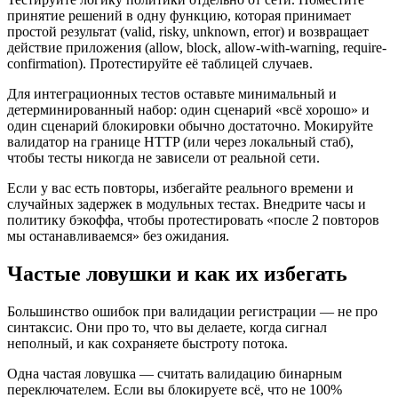
принятие решений в одну функцию, которая принимает
простой результат (valid, risky, unknown, error) и возвращает
действие приложения (allow, block, allow-with-warning, require-
confirmation). Протестируйте её таблицей случаев.
Для интеграционных тестов оставьте минимальный и
детерминированный набор: один сценарий «всё хорошо» и
один сценарий блокировки обычно достаточно. Мокируйте
валидатор на границе HTTP (или через локальный стаб),
чтобы тесты никогда не зависели от реальной сети.
Если у вас есть повторы, избегайте реального времени и
случайных задержек в модульных тестах. Внедрите часы и
политику бэкоффа, чтобы протестировать «после 2 повторов
мы останавливаемся» без ожидания.
Частые ловушки и как их избегать
Большинство ошибок при валидации регистрации — не про
синтаксис. Они про то, что вы делаете, когда сигнал
неполный, и как сохраняете быстроту потока.
Одна частая ловушка — считать валидацию бинарным
переключателем. Если вы блокируете всё, что не 100%