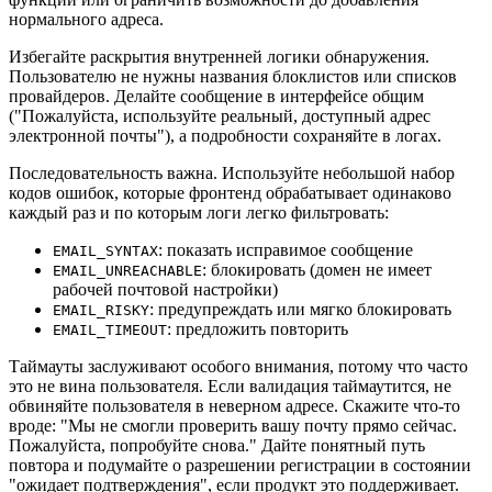
нормального адреса.
Избегайте раскрытия внутренней логики обнаружения.
Пользователю не нужны названия блоклистов или списков
провайдеров. Делайте сообщение в интерфейсе общим
("Пожалуйста, используйте реальный, доступный адрес
электронной почты"), а подробности сохраняйте в логах.
Последовательность важна. Используйте небольшой набор
кодов ошибок, которые фронтенд обрабатывает одинаково
каждый раз и по которым логи легко фильтровать:
: показать исправимое сообщение
EMAIL_SYNTAX
: блокировать (домeн не имеет
EMAIL_UNREACHABLE
рабочей почтовой настройки)
: предупреждать или мягко блокировать
EMAIL_RISKY
: предложить повторить
EMAIL_TIMEOUT
Таймауты заслуживают особого внимания, потому что часто
это не вина пользователя. Если валидация таймаутится, не
обвиняйте пользователя в неверном адресе. Скажите что‑то
вроде: "Мы не смогли проверить вашу почту прямо сейчас.
Пожалуйста, попробуйте снова." Дайте понятный путь
повтора и подумайте о разрешении регистрации в состоянии
"ожидает подтверждения", если продукт это поддерживает.