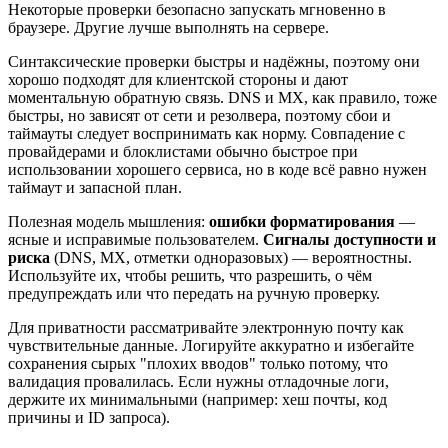
Некоторые проверки безопасно запускать мгновенно в
браузере. Другие лучше выполнять на сервере.
Синтаксические проверки быстры и надёжны, поэтому они
хорошо подходят для клиентской стороны и дают
моментальную обратную связь. DNS и MX, как правило, тоже
быстры, но зависят от сети и резолвера, поэтому сбои и
таймауты следует воспринимать как норму. Совпадение с
провайдерами и блоклистами обычно быстрое при
использовании хорошего сервиса, но в коде всё равно нужен
таймаут и запасной план.
Полезная модель мышления:
ошибки форматирования
—
ясные и исправимые пользователем.
Сигналы доступности и
риска
(DNS, MX, отметки одноразовых) — вероятностны.
Используйте их, чтобы решить, что разрешить, о чём
предупреждать или что передать на ручную проверку.
Для приватности рассматривайте электронную почту как
чувствительные данные. Логируйте аккуратно и избегайте
сохранения сырых "плохих вводов" только потому, что
валидация провалилась. Если нужны отладочные логи,
держите их минимальными (например: хеш почты, код
причины и ID запроса).