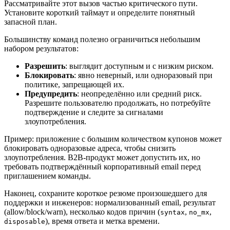
Рассматривайте этот вызов частью критического пути.
Установите короткий таймаут и определите понятный
запасной план.
Большинству команд полезно ограничиться небольшим
набором результатов:
Разрешить
: выглядит доступным и с низким риском.
Блокировать
: явно неверный, или одноразовый при
политике, запрещающей их.
Предупредить
: неопределённо или средний риск.
Разрешите пользователю продолжать, но потребуйте
подтверждение и следите за сигналами
злоупотребления.
Пример: приложение с большим количеством купонов может
блокировать одноразовые адреса, чтобы снизить
злоупотребления. B2B‑продукт может допустить их, но
требовать подтверждённый корпоративный email перед
приглашением команды.
Наконец, сохраните короткое резюме произошедшего для
поддержки и инженеров: нормализованный email, результат
(allow/block/warn), несколько кодов причин (
,
,
syntax
no_mx
), время ответа и метка времени.
disposable