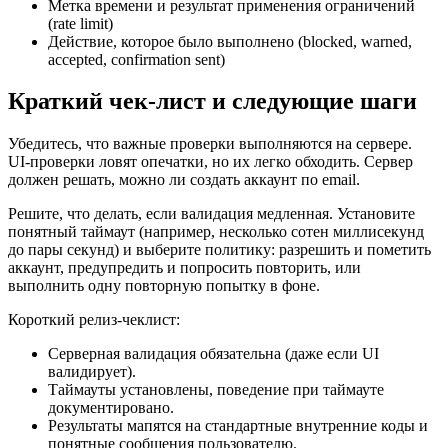
Метка времени и результат применения ограничений
(rate limit)
Действие, которое было выполнено (blocked, warned,
accepted, confirmation sent)
Краткий чек‑лист и следующие шаги
Убедитесь, что важные проверки выполняются на сервере.
UI‑проверки ловят опечатки, но их легко обходить. Сервер
должен решать, можно ли создать аккаунт по email.
Решите, что делать, если валидация медленная. Установите
понятный таймаут (например, несколько сотен миллисекунд
до пары секунд) и выберите политику: разрешить и пометить
аккаунт, предупредить и попросить повторить, или
выполнить одну повторную попытку в фоне.
Короткий релиз‑чеклист:
Серверная валидация обязательна (даже если UI
валидирует).
Таймауты установлены, поведение при таймауте
документировано.
Результаты мапятся на стандартные внутренние коды и
понятные сообщения пользователю.