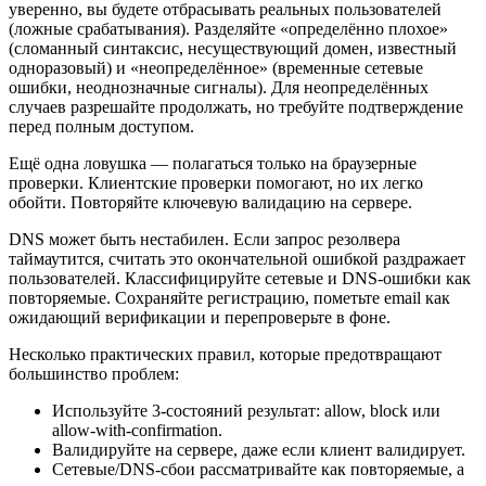
уверенно, вы будете отбрасывать реальных пользователей
(ложные срабатывания). Разделяйте «определённо плохое»
(сломанный синтаксис, несуществующий домен, известный
одноразовый) и «неопределённое» (временные сетевые
ошибки, неоднозначные сигналы). Для неопределённых
случаев разрешайте продолжать, но требуйте подтверждение
перед полным доступом.
Ещё одна ловушка — полагаться только на браузерные
проверки. Клиентские проверки помогают, но их легко
обойти. Повторяйте ключевую валидацию на сервере.
DNS может быть нестабилен. Если запрос резолвера
таймаутится, считать это окончательной ошибкой раздражает
пользователей. Классифицируйте сетевые и DNS‑ошибки как
повторяемые. Сохраняйте регистрацию, пометьте email как
ожидающий верификации и перепроверьте в фоне.
Несколько практических правил, которые предотвращают
большинство проблем:
Используйте 3‑состояний результат: allow, block или
allow‑with‑confirmation.
Валидируйте на сервере, даже если клиент валидирует.
Сетевые/DNS‑сбои рассматривайте как повторяемые, а