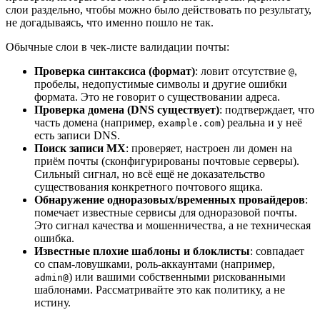
слои раздельно, чтобы можно было действовать по результату,
не догадываясь, что именно пошло не так.
Обычные слои в чек‑листе валидации почты:
Проверка синтаксиса (формат)
: ловит отсутствие
,
@
пробелы, недопустимые символы и другие ошибки
формата. Это не говорит о существовании адреса.
Проверка домена (DNS существует)
: подтверждает, что
часть домена (например,
) реальна и у неё
example.com
есть записи DNS.
Поиск записи MX
: проверяет, настроен ли домен на
приём почты (сконфигурированы почтовые серверы).
Сильный сигнал, но всё ещё не доказательство
существования конкретного почтового ящика.
Обнаружение одноразовых/временных провайдеров
:
помечает известные сервисы для одноразовой почты.
Это сигнал качества и мошенничества, а не техническая
ошибка.
Известные плохие шаблоны и блоклисты
: совпадает
со спам‑ловушками, роль‑аккаунтами (например,
) или вашими собственными рискованными
admin@
шаблонами. Рассматривайте это как политику, а не
истину.