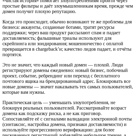
«чистая история» помогает злоупотреблениям пройти через
простые фильтры и даёт злоумышленникам время, прежде чем
домен получит плохую репутацию.
Когда это происходит, обычно возникают те же проблемы для
бизнеса: аккаунты, созданные ботами, тратят ресурсы
поддержки; через ваш продукт рассылают спам и падает
доставляемость; фальшивые триалы используют для
скрейпинга или зондирования; мошенничество с оплатой
превращается в chargeback’и; качество лидов падает, и отчёты
портятся.
Это не значит, что каждый новый домен — плохой. Люди
регистрируют домены ежедневно: новый бизнес, побочный
проект, событие, ребрендинг или переход с бесплатного
почтового ящика на брендированный адрес. Блокировать все
новые домены — значит наказывать тех самых пользователей,
которые вам нужны.
Практическая цель — уменьшать злоупотребления, не
блокируя реальных пользователей. Рассматривайте возраст
домена как подсказку риска, а не как приговор.
Сопоставляйте её с сигналами валидации электронной почты
(синтаксис, настройка домена, признаки доставляемости) и
используйте прогрессивную верификацию: для более
рискованных регистраций добавляйте небольшое трение, а