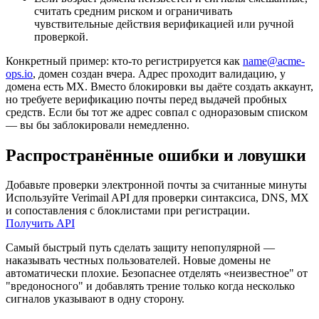
считать средним риском и ограничивать
чувствительные действия верификацией или ручной
проверкой.
Конкретный пример: кто‑то регистрируется как
name@acme-
ops.io
, домен создан вчера. Адрес проходит валидацию, у
домена есть MX. Вместо блокировки вы даёте создать аккаунт,
но требуете верификацию почты перед выдачей пробных
средств. Если бы тот же адрес совпал с одноразовым списком
— вы бы заблокировали немедленно.
Распространённые ошибки и ловушки
Добавьте проверки электронной почты за считанные минуты
Используйте Verimail API для проверки синтаксиса, DNS, MX
и сопоставления с блоклистами при регистрации.
Получить API
Самый быстрый путь сделать защиту непопулярной —
наказывать честных пользователей. Новые домены не
автоматически плохие. Безопаснее отделять «неизвестное" от
"вредоносного" и добавлять трение только когда несколько
сигналов указывают в одну сторону.