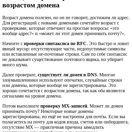
возрастом домена
Возраст домена полезен, но он не говорит, достижим ли адрес.
Для регистраций с новыми доменами сочетайте возраст с
проверками, которые отвечают на простые вопросы: «это
вообще адрес?» и «может ли этот домен принимать почту?».
Начните с
проверки синтаксиса по RFC
. Это быстро и ловит
явный мусор: отсутствующие части, недопустимые символы
или вставленные не‑почтовые строки. Сам по себе синтаксис
не доказывает существование почтового ящика, но убирает
много шума.
Далее проверьте,
существует ли домен в DNS
. Многие
злоумышленники используют опечатки, случайные строки
или домены, которые вообще не зарегистрированы. Это
хорошо сочетается с возрастом домена, так как оба являются
сигналами на уровне домена.
Потом выполните
проверку MX‑записей
. Может ли домен
принимать почту? Некоторые новые домены
зарегистрированы, но ещё не настроены для почты. Если вы
полагаетесь на почту для кодов входа, счетов или онбординга,
отсутствие MX — практичная причина замедлить