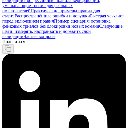
валидации
Прогрессивные правила верификации,
уменьшающие трение для реальных
пользователей
Практические примеры правил для
старта
Распространённые ошибки и ловушки
Быстрая чек‑лист
перед включением правил
Пример сценария: остановка
фейковых триалов без блокировки новых команд
Следующие
шаги: измерять, настраивать и добавить слой
валидации
Частые вопросы
Поделиться