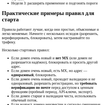
Неделя 3: расширять применение и подгонять пороги
Практические примеры правил для
старта
Правила работают лучше, когда они простые, объяснимые и
легко меняемые. Начните с нескольких исходов (разрешить,
верифицировать, блокировать), затем настраивайте по
трафику.
Несколько стартовых правил:
Если домен очень новый и
нет MX
(или домен не
разрешается надёжно), блокировать и просить другой
адрес.
Если домен очень новый, есть MX, но адрес —
одноразовый
, блокировать.
Если домен очень новый, проходит валидацию и не
одноразовый, разрешить регистрацию, но
требовать
верификацию по почте
перед доступом к ценным
функциям (пробный период, API‑ключи, экспорт).
Если домен старше и валидация чиста, использовать
обычный поток.
Если возраст домена неизвестен и сигналы смешанные,