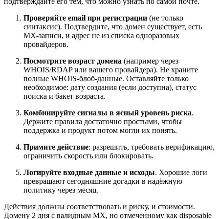
подтверждайте его тем, что можно узнать по самой почте.
Проверяйте email при регистрации
(не только
синтаксис). Подтвердите, что домен существует, есть
MX‑записи, и адрес не из списка одноразовых
провайдеров.
Посмотрите возраст домена
(например через
WHOIS/RDAP или вашего провайдера). Не храните
полные WHOIS‑блоб‑данные. Оставляйте только
необходимое: дату создания (если доступна), статус
поиска и бакет возраста.
Комбинируйте сигналы в ясный уровень риска
.
Держите правила достаточно простыми, чтобы
поддержка и продукт потом могли их понять.
Примите действие
: разрешить, требовать верификацию,
ограничить скорость или блокировать.
Логируйте входные данные и исходы
. Хорошие логи
превращают сегодняшние догадки в надёжную
политику через месяц.
Действия должны соответствовать и риску, и стоимости.
Домену 2 дня с валидным MX, но отмеченному как disposable