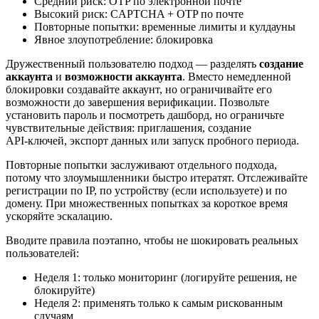
Средний риск: OTP по электронной почте
Высокий риск: CAPTCHA + OTP по почте
Повторные попытки: временные лимиты и кулдауны
Явное злоупотребление: блокировка
Дружественный пользователю подход — разделять
создание
аккаунта
и
возможности аккаунта
. Вместо немедленной
блокировки создавайте аккаунт, но ограничивайте его
возможности до завершения верификации. Позвольте
установить пароль и посмотреть дашборд, но ограничьте
чувствительные действия: приглашения, создание
API‑ключей, экспорт данных или запуск пробного периода.
Повторные попытки заслуживают отдельного подхода,
потому что злоумышленники быстро итератят. Отслеживайте
регистрации по IP, по устройству (если используете) и по
домену. При множественных попытках за короткое время
ускоряйте эскалацию.
Вводите правила поэтапно, чтобы не шокировать реальных
пользователей:
Неделя 1: только мониторинг (логируйте решения, не
блокируйте)
Неделя 2: применять только к самым рискованным
случаям