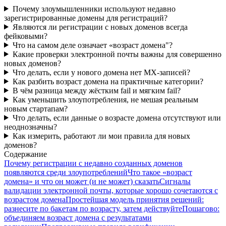
Почему злоумышленники используют недавно
зарегистрированные домены для регистраций?
Являются ли регистрации с новых доменов всегда
фейковыми?
Что на самом деле означает «возраст домена"?
Какие проверки электронной почты важны для совершенно
новых доменов?
Что делать, если у нового домена нет MX-записей?
Как разбить возраст домена на практичные категории?
В чём разница между жёстким fail и мягким fail?
Как уменьшить злоупотребления, не мешая реальным
новым стартапам?
Что делать, если данные о возрасте домена отсутствуют или
неоднозначны?
Как измерить, работают ли мои правила для новых
доменов?
Содержание
Почему регистрации с недавно созданных доменов
появляются среди злоупотреблений
Что такое «возраст
домена» и что он может (и не может) сказать
Сигналы
валидации электронной почты, которые хорошо сочетаются с
возрастом домена
Простейшая модель принятия решений:
разнесите по бакетам по возрасту, затем действуйте
Пошагово:
объединяем возраст домена с результатами