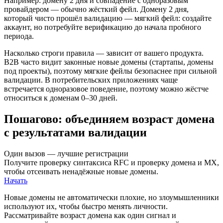
Например: домену 2 дня и совпадение с одноразовым
провайдером — обычно жёсткий фейл. Домену 2 дня,
который чисто прошёл валидацию — мягкий фейл: создайте
аккаунт, но потребуйте верификацию до начала пробного
периода.
Насколько строги правила — зависит от вашего продукта.
B2B часто видит законные новые домены (стартапы, домены
под проекты), поэтому мягкие фейлы безопаснее при сильной
валидации. В потребительских приложениях чаще
встречается одноразовое поведение, поэтому можно жёстче
относиться к доменам 0–30 дней.
Пошагово: объединяем возраст домена
с результатами валидации
Один вызов — лучшие регистрации
Получите проверку синтаксиса RFC и проверку домена и MX,
чтобы отсеивать ненадёжные новые домены.
Начать
Новые домены не автоматически плохие, но злоумышленники
используют их, чтобы быстро менять личности.
Рассматривайте возраст домена как один сигнал и