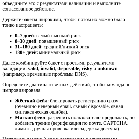
объедините это с результатами валидации и выполните
согласованное действие.
Держите бакеты широкими, чтобы потом их можно было
тонко настраивать:
0–7 дней
: самый высокий риск
8–30 дней
: повышенный риск
31–180 дней
: средний/низкий риск
180+ дней
: минимальный риск
Далее комбинируйте бакет с простыми результатами
валидации:
valid
,
invalid
,
disposable
,
risky
и
unknown
(например, временные проблемы DNS).
Определите два типа ответных действий, чтобы команда не
импровизировала:
Жёсткий фейл
: блокировать регистрацию сразу
(очевидно неверный email, явный disposable, явная
синтаксическая ошибка).
Мягкий фейл
: разрешить пользователю продолжать, но
добавить трение (верификация по почте, CAPTCHA,
лимиты, ручная проверка или задержка доступа).