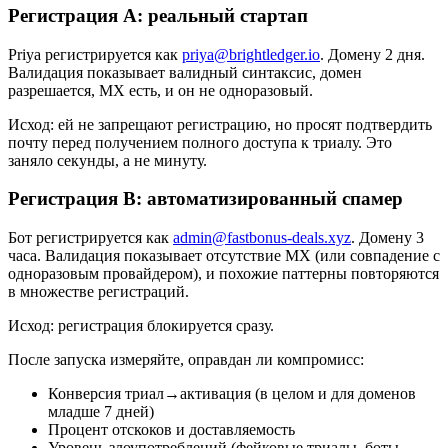
Регистрация A: реальный стартап
Priya регистрируется как
priya@brightledger.io
. Домену 2 дня.
Валидация показывает валидный синтаксис, домен
разрешается, MX есть, и он не одноразовый.
Исход: ей не запрещают регистрацию, но просят подтвердить
почту перед получением полного доступа к триалу. Это
заняло секунды, а не минуту.
Регистрация B: автоматизированный спамер
Бот регистрируется как
admin@fastbonus-deals.xyz
. Домену 3
часа. Валидация показывает отсутствие MX (или совпадение с
одноразовым провайдером), и похожие паттерны повторяются
в множестве регистраций.
Исход: регистрация блокируется сразу.
После запуска измеряйте, оправдан ли компромисс:
Конверсия триал→активация (в целом и для доменов
младше 7 дней)
Процент отскоков и доставляемость
Уровень злоупотреблений (фейковые триалы, боты,