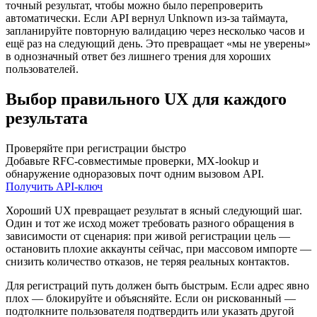
точный результат, чтобы можно было перепроверить
автоматически. Если API вернул Unknown из‑за таймаута,
запланируйте повторную валидацию через несколько часов и
ещё раз на следующий день. Это превращает «мы не уверены»
в однозначный ответ без лишнего трения для хороших
пользователей.
Выбор правильного UX для каждого
результата
Проверяйте при регистрации быстро
Добавьте RFC‑совместимые проверки, MX‑lookup и
обнаружение одноразовых почт одним вызовом API.
Получить API‑ключ
Хороший UX превращает результат в ясный следующий шаг.
Один и тот же исход может требовать разного обращения в
зависимости от сценария: при живой регистрации цель —
остановить плохие аккаунты сейчас, при массовом импорте —
снизить количество отказов, не теряя реальных контактов.
Для регистраций путь должен быть быстрым. Если адрес явно
плох — блокируйте и объясняйте. Если он рискованный —
подтолкните пользователя подтвердить или указать другой