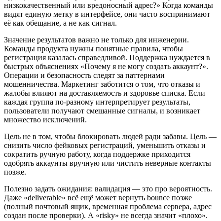
низкокачественный или вредоносный адрес?» Когда команды
видят единую метку в интерфейсе, они часто воспринимают
её как обещание, а не как сигнал.
Значение результатов важно не только для инженерии.
Команды продукта нужны понятные правила, чтобы
регистрация казалась справедливой. Поддержка нуждается в
быстрых объяснениях «Почему я не могу создать аккаунт?».
Операции и безопасность следят за паттернами
мошенничества. Маркетинг заботится о том, что отказы и
жалобы влияют на доставляемость и здоровье списка. Если
каждая группа по‑разному интерпретирует результаты,
пользователи получают смешанные сигналы, и возникает
множество исключений.
Цель не в том, чтобы блокировать людей ради забавы. Цель —
снизить число фейковых регистраций, уменьшить отказы и
сократить ручную работу, когда поддержке приходится
одобрять аккаунты вручную или чистить неверные контакты
позже.
Полезно задать ожидания: валидация — это про вероятность.
Даже «deliverable» всё ещё может вернуть bounce позже
(полный почтовый ящик, временная проблема сервера, адрес
создан после проверки). А «risky» не всегда значит «плохо».