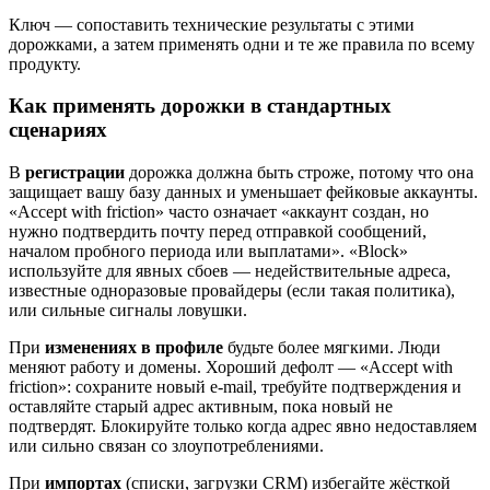
Ключ — сопоставить технические результаты с этими
дорожками, а затем применять одни и те же правила по всему
продукту.
Как применять дорожки в стандартных
сценариях
В
регистрации
дорожка должна быть строже, потому что она
защищает вашу базу данных и уменьшает фейковые аккаунты.
«Accept with friction» часто означает «аккаунт создан, но
нужно подтвердить почту перед отправкой сообщений,
началом пробного периода или выплатами». «Block»
используйте для явных сбоев — недействительные адреса,
известные одноразовые провайдеры (если такая политика),
или сильные сигналы ловушки.
При
изменениях в профиле
будьте более мягкими. Люди
меняют работу и домены. Хороший дефолт — «Accept with
friction»: сохраните новый e‑mail, требуйте подтверждения и
оставляйте старый адрес активным, пока новый не
подтвердят. Блокируйте только когда адрес явно недоставляем
или сильно связан со злоупотреблениями.
При
импортах
(списки, загрузки CRM) избегайте жёсткой