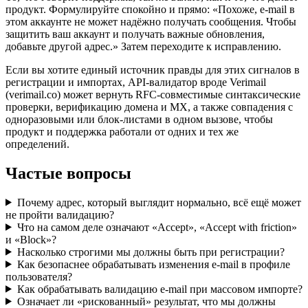
продукт. Формулируйте спокойно и прямо: «Похоже, e‑mail в
этом аккаунте не может надёжно получать сообщения. Чтобы
защитить ваш аккаунт и получать важные обновления,
добавьте другой адрес.» Затем переходите к исправлению.
Если вы хотите единый источник правды для этих сигналов в
регистрации и импортах, API‑валидатор вроде Verimail
(verimail.co) может вернуть RFC‑совместимые синтаксические
проверки, верификацию домена и MX, а также совпадения с
одноразовыми или блок‑листами в одном вызове, чтобы
продукт и поддержка работали от одних и тех же
определений.
Частые вопросы
Почему адрес, который выглядит нормально, всё ещё может
не пройти валидацию?
Что на самом деле означают «Accept», «Accept with friction»
и «Block»?
Насколько строгими мы должны быть при регистрации?
Как безопаснее обрабатывать изменения e‑mail в профиле
пользователя?
Как обрабатывать валидацию e‑mail при массовом импорте?
Означает ли «рискованный» результат, что мы должны