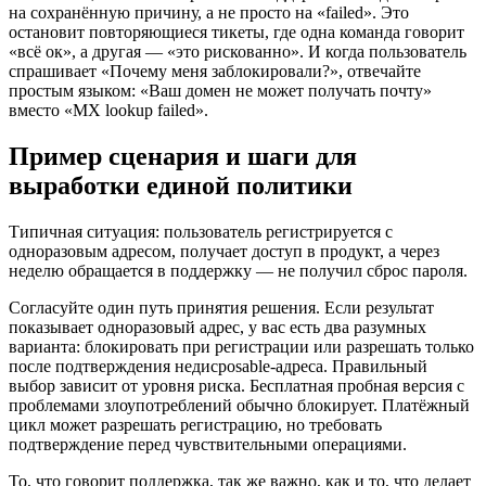
на сохранённую причину, а не просто на «failed». Это
остановит повторяющиеся тикеты, где одна команда говорит
«всё ок», а другая — «это рискованно». И когда пользователь
спрашивает «Почему меня заблокировали?», отвечайте
простым языком: «Ваш домен не может получать почту»
вместо «MX lookup failed».
Пример сценария и шаги для
выработки единой политики
Типичная ситуация: пользователь регистрируется с
одноразовым адресом, получает доступ в продукт, а через
неделю обращается в поддержку — не получил сброс пароля.
Согласуйте один путь принятия решения. Если результат
показывает одноразовый адрес, у вас есть два разумных
варианта: блокировать при регистрации или разрешать только
после подтверждения недисposable‑адреса. Правильный
выбор зависит от уровня риска. Бесплатная пробная версия с
проблемами злоупотреблений обычно блокирует. Платёжный
цикл может разрешать регистрацию, но требовать
подтверждение перед чувствительными операциями.
То, что говорит поддержка, так же важно, как и то, что делает