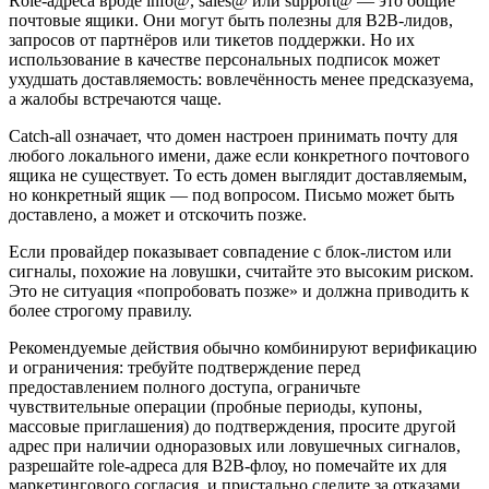
Role‑адреса вроде info@, sales@ или support@ — это общие
почтовые ящики. Они могут быть полезны для B2B‑лидов,
запросов от партнёров или тикетов поддержки. Но их
использование в качестве персональных подписок может
ухудшать доставляемость: вовлечённость менее предсказуема,
а жалобы встречаются чаще.
Catch‑all означает, что домен настроен принимать почту для
любого локального имени, даже если конкретного почтового
ящика не существует. То есть домен выглядит доставляемым,
но конкретный ящик — под вопросом. Письмо может быть
доставлено, а может и отскочить позже.
Если провайдер показывает совпадение с блок‑листом или
сигналы, похожие на ловушки, считайте это высоким риском.
Это не ситуация «попробовать позже» и должна приводить к
более строгому правилу.
Рекомендуемые действия обычно комбинируют верификацию
и ограничения: требуйте подтверждение перед
предоставлением полного доступа, ограничьте
чувствительные операции (пробные периоды, купоны,
массовые приглашения) до подтверждения, просите другой
адрес при наличии одноразовых или ловушечных сигналов,
разрешайте role‑адреса для B2B‑флоу, но помечайте их для
маркетингового согласия, и пристально следите за отказами