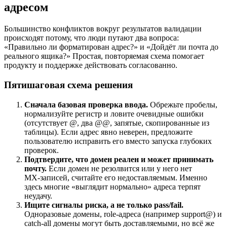
адресом
Большинство конфликтов вокруг результатов валидации
происходят потому, что люди путают два вопроса:
«Правильно ли форматирован адрес?» и «Дойдёт ли почта до
реального ящика?» Простая, повторяемая схема помогает
продукту и поддержке действовать согласованно.
Пятишаговая схема решения
Сначала базовая проверка ввода.
Обрежьте пробелы,
нормализуйте регистр и ловите очевидные ошибки
(отсутствует @, два @@, запятые, скопированные из
таблицы). Если адрес явно неверен, предложите
пользователю исправить его вместо запуска глубоких
проверок.
Подтвердите, что домен реален и может принимать
почту.
Если домен не резолвится или у него нет
MX‑записей, считайте его недоставляемым. Именно
здесь многие «выглядит нормально» адреса терпят
неудачу.
Ищите сигналы риска, а не только pass/fail.
Одноразовые домены, role‑адреса (например support@) и
catch‑all домены могут быть доставляемыми, но всё же