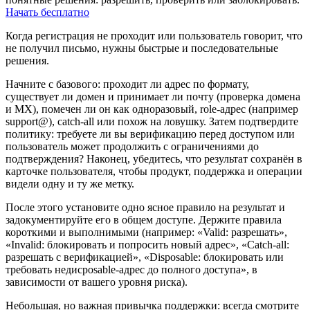
Начать бесплатно
Когда регистрация не проходит или пользователь говорит, что
не получил письмо, нужны быстрые и последовательные
решения.
Начните с базового: проходит ли адрес по формату,
существует ли домен и принимает ли почту (проверка домена
и MX), помечен ли он как одноразовый, role‑адрес (например
support@), catch‑all или похож на ловушку. Затем подтвердите
политику: требуете ли вы верификацию перед доступом или
пользователь может продолжить с ограничениями до
подтверждения? Наконец, убедитесь, что результат сохранён в
карточке пользователя, чтобы продукт, поддержка и операции
видели одну и ту же метку.
После этого установите одно ясное правило на результат и
задокументируйте его в общем доступе. Держите правила
короткими и выполнимыми (например: «Valid: разрешать»,
«Invalid: блокировать и попросить новый адрес», «Catch‑all:
разрешать с верификацией», «Disposable: блокировать или
требовать недисposable‑адрес до полного доступа», в
зависимости от вашего уровня риска).
Небольшая, но важная привычка поддержки: всегда смотрите