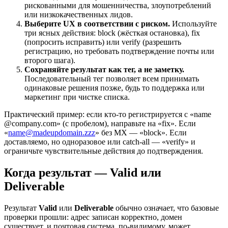
рискованными для мошенничества, злоупотреблений
или низкокачественных лидов.
Выберите UX в соответствии с риском.
Используйте
три ясных действия: block (жёсткая остановка), fix
(попросить исправить) или verify (разрешить
регистрацию, но требовать подтверждение почты или
второго шага).
Сохраняйте результат как тег, а не заметку.
Последовательный тег позволяет всем принимать
одинаковые решения позже, будь то поддержка или
маркетинг при чистке списка.
Практический пример: если кто‑то регистрируется с «name
@company.com» (с пробелом), направьте на «fix». Если
«
name@madeupdomain.zzz
» без MX — «block». Если
доставляемо, но одноразовое или catch‑all — «verify» и
ограничьте чувствительные действия до подтверждения.
Когда результат — Valid или
Deliverable
Результат
Valid
или
Deliverable
обычно означает, что базовые
проверки прошли: адрес записан корректно, домен
существует, и почтовая система, по‑видимому, может