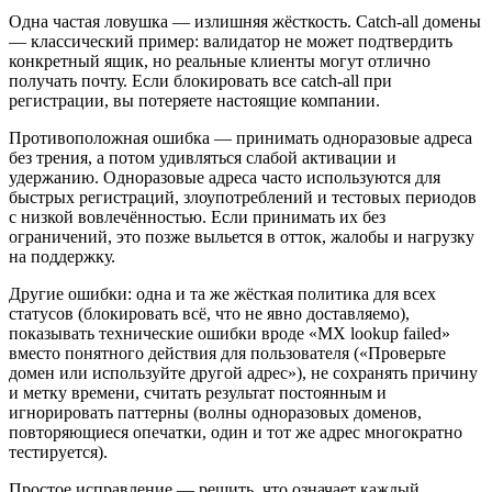
Одна частая ловушка — излишняя жёсткость. Catch‑all домены
— классический пример: валидатор не может подтвердить
конкретный ящик, но реальные клиенты могут отлично
получать почту. Если блокировать все catch‑all при
регистрации, вы потеряете настоящие компании.
Противоположная ошибка — принимать одноразовые адреса
без трения, а потом удивляться слабой активации и
удержанию. Одноразовые адреса часто используются для
быстрых регистраций, злоупотреблений и тестовых периодов
с низкой вовлечённостью. Если принимать их без
ограничений, это позже выльется в отток, жалобы и нагрузку
на поддержку.
Другие ошибки: одна и та же жёсткая политика для всех
статусов (блокировать всё, что не явно доставляемо),
показывать технические ошибки вроде «MX lookup failed»
вместо понятного действия для пользователя («Проверьте
домен или используйте другой адрес»), не сохранять причину
и метку времени, считать результат постоянным и
игнорировать паттерны (волны одноразовых доменов,
повторяющиеся опечатки, один и тот же адрес многократно
тестируется).
Простое исправление — решить, что означает каждый