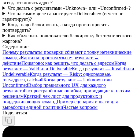
всегда отклонять адрес?
Что делать с результатами «Unknown» или «Unconfirmed»?
Что на самом деле гарантирует «Deliverable» (и чего не
гарантирует)?
Когда надо блокировать, а когда просто просить
подтвердить?
Как объяснить пользователю блокировку без технического
жаргона?
Содержание
Почему результаты проверки сбивают с толку нетехнические
команды
Карта на простом языке: результат →
действие
Пошагово: как решить, что делать с адресом
Когда
результат — Valid или Deliverable
Когда результат — Invalid или
Undeliverable
Когда результат — Risky: одноразовые,
role‑адреса, catch‑all
Когда результат — Unknown или
Unconfirmed
Выбор правильного UX для каждого
результата
Распространённые ошибки, приводящие к плохим
решениям
Краткий чек‑лист для продуктовых и
поддерживающих команд
Пример сценария и шаги для
выработки единой политики
Частые вопросы
Поделиться