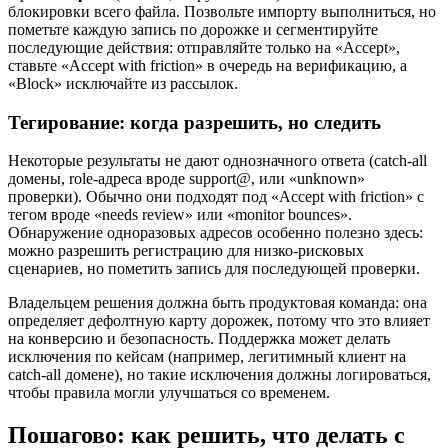
блокировки всего файла. Позвольте импорту выполниться, но
пометьте каждую запись по дорожке и сегментируйте
последующие действия: отправляйте только на «Accept»,
ставьте «Accept with friction» в очередь на верификацию, а
«Block» исключайте из рассылок.
Тегирование: когда разрешить, но следить
Некоторые результаты не дают однозначного ответа (catch‑all
домены, role‑адреса вроде support@, или «unknown»
проверки). Обычно они подходят под «Accept with friction» с
тегом вроде «needs review» или «monitor bounces».
Обнаружение одноразовых адресов особенно полезно здесь:
можно разрешить регистрацию для низко‑рисковых
сценариев, но пометить запись для последующей проверки.
Владельцем решения должна быть продуктовая команда: она
определяет дефолтную карту дорожек, потому что это влияет
на конверсию и безопасность. Поддержка может делать
исключения по кейсам (например, легитимный клиент на
catch‑all домене), но такие исключения должны логироваться,
чтобы правила могли улучшаться со временем.
Пошагово: как решить, что делать с