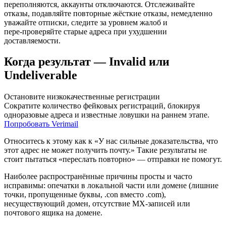
переполняются, аккаунты отключаются. Отслеживайте
отказы, подавляйте повторные жёсткие отказы, немедленно
уважайте отписки, следите за уровнем жалоб и
пере‑проверяйте старые адреса при ухудшении
доставляемости.
Когда результат — Invalid или
Undeliverable
Остановите низкокачественные регистрации
Сократите количество фейковых регистраций, блокируя
одноразовые адреса и известные ловушки на раннем этапе.
Попробовать Verimail
Относитесь к этому как к «У нас сильные доказательства, что
этот адрес не может получить почту.» Такие результаты не
стоит пытаться «переслать повторно» — отправки не помогут.
Наиболее распространённые причины просты и часто
исправимы: опечатки в локальной части или домене (лишние
точки, пропущенные буквы, .con вместо .com),
несуществующий домен, отсутствие MX‑записей или
почтового ящика на домене.