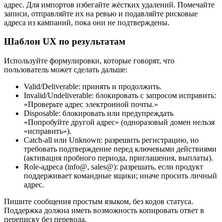
адрес. Для импортов избегайте жёстких удалений. Помечайте
записи, отправляйте их на ревью и подавляйте рисковые
адреса из кампаний, пока они не подтверждены.
Шаблон UX по результатам
Используйте формулировки, которые говорят, что
пользователь может сделать дальше:
Valid/Deliverable: принять и продолжить.
Invalid/Undeliverable: блокировать с запросом исправить:
«Проверьте адрес электронной почты.»
Disposable: блокировать или предупреждать
«Попробуйте другой адрес» (одноразовый домен нельзя
«исправить»).
Catch‑all или Unknown: разрешить регистрацию, но
требовать подтверждение перед ключевыми действиями
(активация пробного периода, приглашения, выплаты).
Role‑адреса (info@, sales@): разрешать, если продукт
поддерживает командные ящики; иначе просить личный
адрес.
Пишите сообщения простым языком, без кодов статуса.
Поддержка должна иметь возможность копировать ответ в
переписку без перевода.