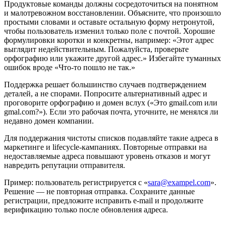
Продуктовые команды должны сосредоточиться на понятном
и малотревожном восстановлении. Объясните, что произошло
простыми словами и оставьте остальную форму нетронутой,
чтобы пользователь изменил только поле с почтой. Хорошие
формулировки коротки и конкретны, например: «Этот адрес
выглядит недействительным. Пожалуйста, проверьте
орфографию или укажите другой адрес.» Избегайте туманных
ошибок вроде «Что‑то пошло не так.»
Поддержка решает большинство случаев подтверждением
деталей, а не спорами. Попросите альтернативный адрес и
проговорите орфографию и домен вслух («Это gmail.com или
gmal.com?»). Если это рабочая почта, уточните, не менялся ли
недавно домен компании.
Для поддержания чистоты списков подавляйте такие адреса в
маркетинге и lifecycle‑кампаниях. Повторные отправки на
недоставляемые адреса повышают уровень отказов и могут
навредить репутации отправителя.
Пример: пользователь регистрируется с «
sara@exampel.com
».
Решение — не повторная отправка. Сохраните данные
регистрации, предложите исправить e‑mail и продолжите
верификацию только после обновления адреса.