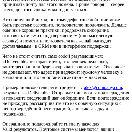
принимать почту для этого домена. Проще говоря — скорее
всего, до этого ящика можно достучаться.
Это наилучший исход, поэтому дефолтное действие может
быть простым: разрешить пользователю продолжить. Дальше
обычные хорошие практики: продолжать онбординг,
отправить письмо с подтверждением (или магическую
ссылку) и пометить пользователя как «email выглядит
доставляемым» в CRM или в интерфейсе поддержки.
Чего не стоит считать само собой разумеющимся:
«Deliverable» не гарантирует, что человек реальный,
заинтересован или будет открывать ваши письма. Это также
не доказывает, что адрес принадлежит нужному человеку в
компании или что он останется активным навсегда.
Пример: пользователь регистрируется с
alex@company.com
,
результат — Deliverable. Отправьте письмо для подтверждения
и покажите следующий шаг онбординга. Если подтверждение
не приходит, рассматривайте это как обычную ситуацию с
неподтверждённой регистрацией, а не как загадку для
поддержки.
Операционно поддерживайте гигиену даже для
Valid‑результатов. Почтовые системы меняются, ящики