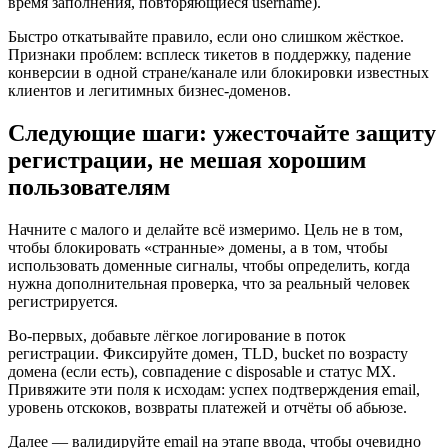
время заполнения, повторяющиеся username).
Быстро откатывайте правило, если оно слишком жёсткое.
Признаки проблем: всплеск тикетов в поддержку, падение
конверсии в одной стране/канале или блокировки известных
клиентов и легитимных бизнес-доменов.
Следующие шаги: ужесточайте защиту
регистрации, не мешая хорошим
пользователям
Начните с малого и делайте всё измеримо. Цель не в том,
чтобы блокировать «странные» домены, а в том, чтобы
использовать доменные сигналы, чтобы определить, когда
нужна дополнительная проверка, что за реальный человек
регистрируется.
Во‑первых, добавьте лёгкое логирование в поток
регистрации. Фиксируйте домен, TLD, bucket по возрасту
домена (если есть), совпадение с disposable и статус MX.
Привяжите эти поля к исходам: успех подтверждения email,
уровень отскоков, возвраты платежей и отчёты об абьюзе.
Далее — валидируйте email на этапе ввода, чтобы очевидно