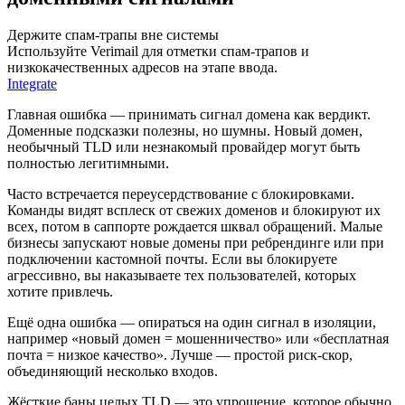
Держите спам-трапы вне системы
Используйте Verimail для отметки спам-трапов и
низкокачественных адресов на этапе ввода.
Integrate
Главная ошибка — принимать сигнал домена как вердикт.
Доменные подсказки полезны, но шумны. Новый домен,
необычный TLD или незнакомый провайдер могут быть
полностью легитимными.
Часто встречается переусердствование с блокировками.
Команды видят всплеск от свежих доменов и блокируют их
всех, потом в саппорте рождается шквал обращений. Малые
бизнесы запускают новые домены при ребрендинге или при
подключении кастомной почты. Если вы блокируете
агрессивно, вы наказываете тех пользователей, которых
хотите привлечь.
Ещё одна ошибка — опираться на один сигнал в изоляции,
например «новый домен = мошенничество» или «бесплатная
почта = низкое качество». Лучше — простой риск-скор,
объединяющий несколько входов.
Жёсткие баны целых TLD — это упрощение, которое обычно