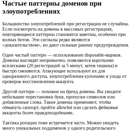
Частые паттерны доменов при
злоупотреблениях
Большинство злоупотреблений при регистрации не случайны.
Если посмотреть на домены в массовых регистрациях,
повторяющиеся паттерны становятся заметны, особенно при
волнах ботов. Эти сигналы редко являются
«доказательством», но дают сильные ранние предупреждения.
Один частый паттерн — использование disposable-ящиков.
Домены выглядят непривычно, появляются короткими
всплесками (20 регистраций за 5 минут, затем тишина) и
быстро сменяются. Атакующие используют их для
одноразового доступа, злоупотребления купонами и ухода от
проверок восстановления аккаунта.
Другой паттерн — похожие на бренд домены. Вы увидите
небольшие перестановки букв, пропуски символов или
добавленные слова. Такие домены применяют, чтобы
обмануть саппорт, пройти allowlist или сделать фейковые
аккаунты более правдоподобными.
Тактика ротации тоже встречается часто. Можно увидеть
много уникальных поддоменов у одного родительского