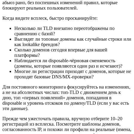
абьюз рано, без поспешных изменений правил, которые
блокируют реальных пользователей.
Когда видите всплеск, быстро просканируйте:
Несколько ли TLD внезапно переотображены по
сравнению с базой?
Выглядят ли топовые домены как случайные строки или
как lookalike брендов?
Сколько доменов сегодня впервые для вашей
платформы?
Наблюдается ли disposable‑чёрновая сменяемость
(домены, которые появляются один раз и исчезают)?
Многие ли регистрации приходят с доменов, которые не
проходят базовые DNS/MX‑проверки?
Для постоянного мониторинга фокусируйтесь на изменениях,
а не на абсолютных числах: топ‑TLD с движением день к
дню, топ «первых появлений» доменов, попадания в
disposable и уровень отскоков по домену/TLD (если у вас есть
эти данные).
Прежде чем ужесточать правила, вручную отберите 10–20
регистраций из всплеска. Посмотрите шаблоны доменов,
согласованность IP, и похожи ли профили на реальные (имена,