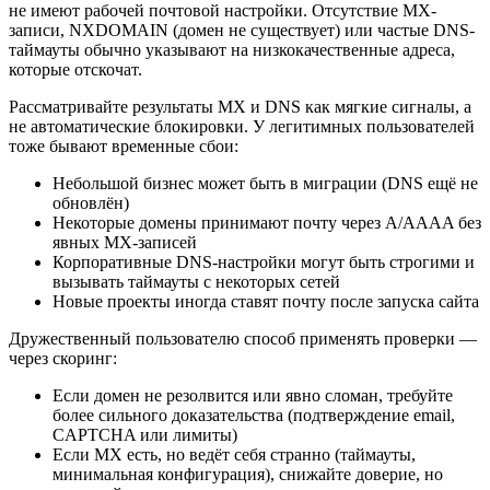
не имеют рабочей почтовой настройки. Отсутствие MX-
записи, NXDOMAIN (домен не существует) или частые DNS-
таймауты обычно указывают на низкокачественные адреса,
которые отскочат.
Рассматривайте результаты MX и DNS как мягкие сигналы, а
не автоматические блокировки. У легитимных пользователей
тоже бывают временные сбои:
Небольшой бизнес может быть в миграции (DNS ещё не
обновлён)
Некоторые домены принимают почту через A/AAAA без
явных MX-записей
Корпоративные DNS-настройки могут быть строгими и
вызывать таймауты с некоторых сетей
Новые проекты иногда ставят почту после запуска сайта
Дружественный пользователю способ применять проверки —
через скоринг:
Если домен не резолвится или явно сломан, требуйте
более сильного доказательства (подтверждение email,
CAPTCHA или лимиты)
Если MX есть, но ведёт себя странно (таймауты,
минимальная конфигурация), снижайте доверие, но