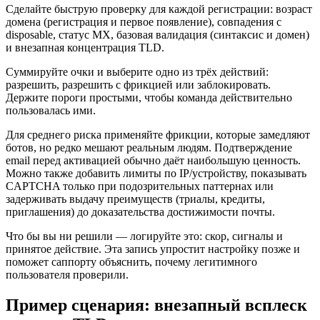
Сделайте быструю проверку для каждой регистрации: возраст
домена (регистрация и первое появление), совпадения с
disposable, статус MX, базовая валидация (синтаксис и домен)
и внезапная концентрация TLD.
Суммируйте очки и выберите одно из трёх действий:
разрешить, разрешить с фрикцией или заблокировать.
Держите пороги простыми, чтобы команда действительно
пользовалась ими.
Для среднего риска применяйте фрикции, которые замедляют
ботов, но редко мешают реальным людям. Подтверждение
email перед активацией обычно даёт наибольшую ценность.
Можно также добавить лимиты по IP/устройству, показывать
CAPTCHA только при подозрительных паттернах или
задерживать выдачу преимуществ (триалы, кредиты,
приглашения) до доказательства достижимости почты.
Что бы вы ни решили — логируйте это: скор, сигналы и
принятое действие. Эта запись упростит настройку позже и
поможет саппорту объяснить, почему легитимного
пользователя проверили.
Пример сценария: внезапный всплеск