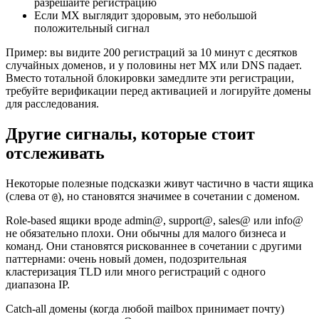
разрешайте регистрацию
Если MX выглядит здоровым, это небольшой
положительный сигнал
Пример: вы видите 200 регистраций за 10 минут с десятков
случайных доменов, и у половины нет MX или DNS падает.
Вместо тотальной блокировки замедлите эти регистрации,
требуйте верификации перед активацией и логируйте домены
для расследования.
Другие сигналы, которые стоит
отслеживать
Некоторые полезные подсказки живут частично в части ящика
(слева от
), но становятся значимее в сочетании с доменом.
@
Role-based ящики вроде admin@, support@, sales@ или info@
не обязательно плохи. Они обычны для малого бизнеса и
команд. Они становятся рискованнее в сочетании с другими
паттернами: очень новый домен, подозрительная
кластеризация TLD или много регистраций с одного
диапазона IP.
Catch-all домены (когда любой mailbox принимает почту)