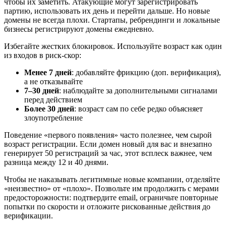
чтобы их заметить. Атакующие могут зарегистрировать
партию, использовать их день и перейти дальше. Но новые
домены не всегда плохи. Стартапы, ребрендинги и локальные
бизнесы регистрируют домены ежедневно.
Избегайте жестких блокировок. Используйте возраст как один
из входов в риск-скор:
Менее 7 дней
: добавляйте фрикцию (доп. верификация),
а не отказывайте
7–30 дней
: наблюдайте за дополнительными сигналами
перед действием
Более 30 дней
: возраст сам по себе редко объясняет
злоупотребление
Поведение «первого появления» часто полезнее, чем сырой
возраст регистрации. Если домен новый для вас и внезапно
генерирует 50 регистраций за час, этот всплеск важнее, чем
разница между 12 и 40 днями.
Чтобы не наказывать легитимные новые компании, отделяйте
«неизвестно» от «плохо». Позвольте им продолжить с мерами
предосторожности: подтвердите email, ограничьте повторные
попытки по скорости и отложите рискованные действия до
верификации.