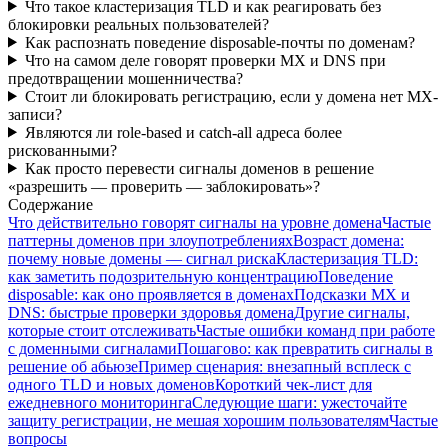
Что такое кластеризация TLD и как реагировать без
блокировки реальных пользователей?
Как распознать поведение disposable-почты по доменам?
Что на самом деле говорят проверки MX и DNS при
предотвращении мошенничества?
Стоит ли блокировать регистрацию, если у домена нет MX-
записи?
Являются ли role-based и catch-all адреса более
рискованными?
Как просто перевести сигналы доменов в решение
«разрешить — проверить — заблокировать»?
Содержание
Что действительно говорят сигналы на уровне домена
Частые
паттерны доменов при злоупотреблениях
Возраст домена:
почему новые домены — сигнал риска
Кластеризация TLD:
как заметить подозрительную концентрацию
Поведение
disposable: как оно проявляется в доменах
Подсказки MX и
DNS: быстрые проверки здоровья домена
Другие сигналы,
которые стоит отслеживать
Частые ошибки команд при работе
с доменными сигналами
Пошагово: как превратить сигналы в
решение об абьюзе
Пример сценария: внезапный всплеск с
одного TLD и новых доменов
Короткий чек‑лист для
ежедневного мониторинга
Следующие шаги: ужесточайте
защиту регистрации, не мешая хорошим пользователям
Частые
вопросы