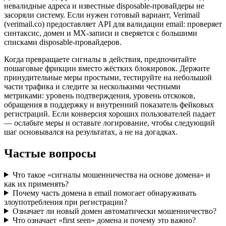
невалидные адреса и известные disposable-провайдеры не
засоряли систему. Если нужен готовый вариант, Verimail
(verimail.co) предоставляет API для валидации email: проверяет
синтаксис, домен и MX‑записи и сверяется с большими
списками disposable‑провайдеров.
Когда превращаете сигналы в действия, предпочитайте
пошаговые фрикции вместо жёстких блокировок. Держите
принудительные меры простыми, тестируйте на небольшой
части трафика и следите за несколькими честными
метриками: уровень подтверждения, уровень отскоков,
обращения в поддержку и внутренний показатель фейковых
регистраций. Если конверсия хороших пользователей падает
— ослабьте меры и оставьте логирование, чтобы следующий
шаг основывался на результатах, а не на догадках.
Частые вопросы
Что такое «сигналы мошенничества на основе домена» и
как их применять?
Почему часть домена в email помогает обнаруживать
злоупотребления при регистрации?
Означает ли новый домен автоматически мошенничество?
Что означает «first seen» домена и почему это важно?