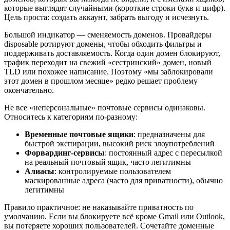
которые выглядят случайными (короткие строки букв и цифр).
Цель проста: создать аккаунт, забрать выгоду и исчезнуть.
Большой индикатор — сменяемость доменов. Провайдеры
disposable ротируют домены, чтобы обходить фильтры и
поддерживать доставляемость. Когда один домен блокируют,
трафик переходит на свежий «сестринский» домен, новый
TLD или похожее написание. Поэтому «мы заблокировали
этот домен в прошлом месяце» редко решает проблему
окончательно.
Не все «неперсональные» почтовые сервисы одинаковы.
Относитесь к категориям по-разному:
Временные почтовые ящики
: предназначены для
быстрой экспирации, высокий риск злоупотреблений
Форвардинг-сервисы
: постоянный адрес с пересылкой
на реальный почтовый ящик, часто легитимны
Алиасы
: контролируемые пользователем
маскированные адреса (часто для приватности), обычно
легитимны
Правило практичное: не наказывайте приватность по
умолчанию. Если вы блокируете всё кроме Gmail или Outlook,
вы потеряете хороших пользователей. Сочетайте доменные