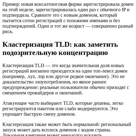
Пример: новая консалтинговая фирма зарегистрировала домен
на этой неделе, зарегистрировалась один раз с обычного IP и
подтвердила. Сравните это с новым доменом, который
пытается сотни регистраций с похожими именами и без
подтверждений. Один и тот же возраст — совершенно разный
риск.
Кластеризация TLD: как заметить
подозрительную концентрацию
Кластеризация TLD — это когда значительная доля новых
регистраций внезапно приходится на один топ‑левел домен
(например, .xyz, .top или другое редкое окончание). Это не
доказательство злоупотребления, но явное раннее
предупреждение: реальные пользователи обычно приходят с
смешением провайдеров и окончаний.
Атакующие часто выбирают TLD, которые дешевы, легко
регистрируются пакетом или слабо модерируются. Это
упрощает быструю смену доменов.
Кластеризация также может быть нормальной: региональный
запуск может дать всплеск доменов с кодом страны.
Локальная кампания может ненадолго исказить