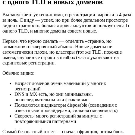
с одного TLD и новых доменов
Вы запускаете уикенд‑промо, и регистрации выросли в 4 раза
за ночь. С виду — успех, но при более детальном просмотре
видно странность: большая доля аккаунтов использует email с
одного TLD, и многие домены совсем новые.
Первое, что нужно сделать — отделить «странно, но
возможно» от «вероятный абьюз». Новые домены не
автоматически плохи, но кластеры (тот же TLD, похожие
имена, случайные строки в mailbox) часто указывают на
скриптовые регистрации.
Обычно видно:
Возраст доменов очень маленький у многих
регистраций
DNS и MX есть, но они минимальны,
непоследовательны или флакливые
Появляются индикаторы disposable (совпадения с
известными провайдерами, сильная сменяемость)
Скорость: много регистраций за минуты с
повторяющимися паттернами
Самый безопасный ответ — сначала фрикция, потом блок.