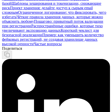
базой
Шаблоны хеширования и токенизации, снижающие
риск
Проект хранения: делайте доступ к сырым email
сложным
Ограниченное логирование: что фиксировать, чего
избегать
Чёткие правила хранения данных, которые можно
объяснить любому
Пошагово: приватный поток валидации
при регистрации
Распространённые ошибки, которые тихо
увеличивают экспозицию данных
Короткий чеклист для
безопасной реализации
Пример: как уменьшить количество
фейковых регистраций, не создавая хранилище данных
высокой ценности
Частые вопросы
Поделиться