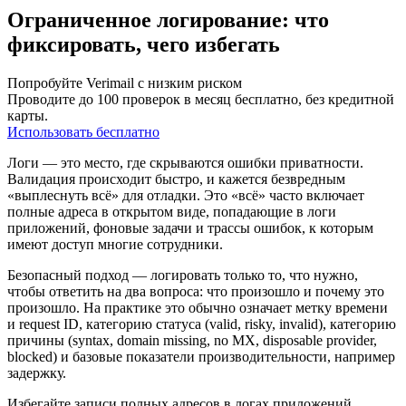
Ограниченное логирование: что
фиксировать, чего избегать
Попробуйте Verimail с низким риском
Проводите до 100 проверок в месяц бесплатно, без кредитной
карты.
Использовать бесплатно
Логи — это место, где скрываются ошибки приватности.
Валидация происходит быстро, и кажется безвредным
«выплеснуть всё» для отладки. Это «всё» часто включает
полные адреса в открытом виде, попадающие в логи
приложений, фоновые задачи и трассы ошибок, к которым
имеют доступ многие сотрудники.
Безопасный подход — логировать только то, что нужно,
чтобы ответить на два вопроса: что произошло и почему это
произошло. На практике это обычно означает метку времени
и request ID, категорию статуса (valid, risky, invalid), категорию
причины (syntax, domain missing, no MX, disposable provider,
blocked) и базовые показатели производительности, например
задержку.
Избегайте записи полных адресов в логах приложений,