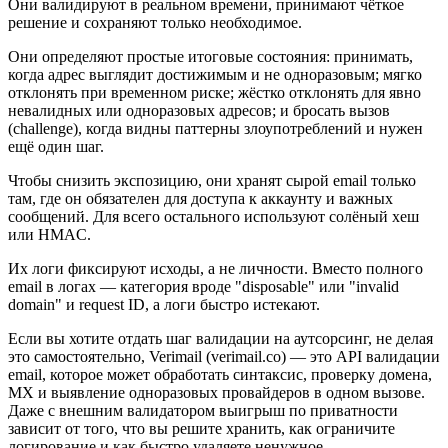
Они валидируют в реальном времени, принимают чёткое
решение и сохраняют только необходимое.
Они определяют простые итоговые состояния: принимать,
когда адрес выглядит достижимым и не одноразовым; мягко
отклонять при временном риске; жёстко отклонять для явно
невалидных или одноразовых адресов; и бросать вызов
(challenge), когда видны паттерны злоупотреблений и нужен
ещё один шаг.
Чтобы снизить экспозицию, они хранят сырой email только
там, где он обязателен для доступа к аккаунту и важных
сообщений. Для всего остального используют солёный хеш
или HMAC.
Их логи фиксируют исходы, а не личности. Вместо полного
email в логах — категория вроде "disposable" или "invalid
domain" и request ID, а логи быстро истекают.
Если вы хотите отдать шаг валидации на аутсорсинг, не делая
это самостоятельно, Verimail (verimail.co) — это API валидации
email, которое может обработать синтаксис, проверку домена,
MX и выявление одноразовых провайдеров в одном вызове.
Даже с внешним валидатором выигрыш по приватности
зависит от того, что вы решите хранить, как ограничите
логирование и как быстро удаляете ненужное.