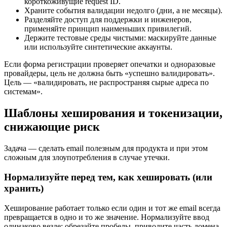
короткоживущие request ID.
Храните события валидации недолго (дни, а не месяцы).
Разделяйте доступ для поддержки и инженеров,
применяйте принцип наименьших привилегий.
Держите тестовые среды чистыми: маскируйте данные
или используйте синтетические аккаунты.
Если форма регистрации проверяет опечатки и одноразовые
провайдеры, цель не должна быть «успешно валидировать».
Цель — «валидировать, не распространяя сырые адреса по
системам».
Шаблоны хеширования и токенизации,
снижающие риск
Задача — сделать email полезным для продукта и при этом
сложным для злоупотребления в случае утечки.
Нормализуйте перед тем, как хешировать (или
хранить)
Хеширование работает только если один и тот же email всегда
превращается в одно и то же значение. Нормализуйте ввод
одинаково везде: обрезайте пробелы, приводите часть домена