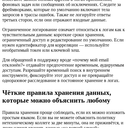
фоновых задач или сообщениях об исключениях. Следите за
фреймворками, которые по умолчанию включают тела
запросов в трассы ошибок. Также не логируйте ответы
третьих сторон, если они отражают входные данные.
Ограниченное логирование означает относиться к логам как к
чувствительным данным: короткие сроки хранения,
ограниченный доступ и редактирование по умолчанию. Если
нужен идентификатор для корреляции — используйте
необратимый токен или ключевой хеш.
Для обращений в поддержку вроде «почему мой email
отклонён?» отдавайте предпочтение временным, аудируемым
доступам. Разрешайте временный поиск в внутреннем
инструменте, фиксируйте этот доступ и не превращайте
одноразовое расследование в постоянное хранение в логах.
Чёткие правила хранения данных,
которые можно объяснить любому
Правила хранения проще соблюдать, если их можно изложить
простым языком. Если вы не можете объяснить политику
нетехническому коллеге за две минуты, она не приживётся, и
люди начнут хранить данные «на всякий случай».