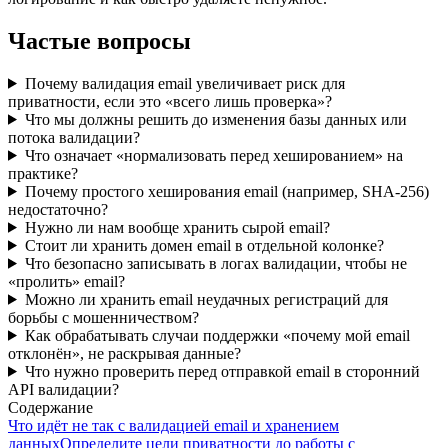
Частые вопросы
Почему валидация email увеличивает риск для
приватности, если это «всего лишь проверка»?
Что мы должны решить до изменения базы данных или
потока валидации?
Что означает «нормализовать перед хешированием» на
практике?
Почему простого хеширования email (например, SHA-256)
недостаточно?
Нужно ли нам вообще хранить сырой email?
Стоит ли хранить домен email в отдельной колонке?
Что безопасно записывать в логах валидации, чтобы не
«пролить» email?
Можно ли хранить email неудачных регистраций для
борьбы с мошенничеством?
Как обрабатывать случаи поддержки «почему мой email
отклонён», не раскрывая данные?
Что нужно проверить перед отправкой email в сторонний
API валидации?
Содержание
Что идёт не так с валидацией email и хранением
данных
Определите цели приватности до работы с