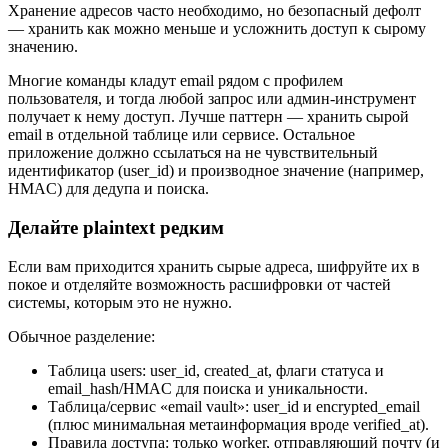
Хранение адресов часто необходимо, но безопасный дефолт
— хранить как можно меньше и усложнить доступ к сырому
значению.
Многие команды кладут email рядом с профилем
пользователя, и тогда любой запрос или админ‑инструмент
получает к нему доступ. Лучше паттерн — хранить сырой
email в отдельной таблице или сервисе. Остальное
приложение должно ссылаться на не чувствительный
идентификатор (user_id) и производное значение (например,
HMAC) для дедупа и поиска.
Делайте plaintext редким
Если вам приходится хранить сырые адреса, шифруйте их в
покое и отделяйте возможность расшифровки от частей
системы, которым это не нужно.
Обычное разделение:
Таблица users: user_id, created_at, флаги статуса и
email_hash/HMAC для поиска и уникальности.
Таблица/сервис «email vault»: user_id и encrypted_email
(плюс минимальная метаинформация вроде verified_at).
Правила доступа: только worker, отправляющий почту (и