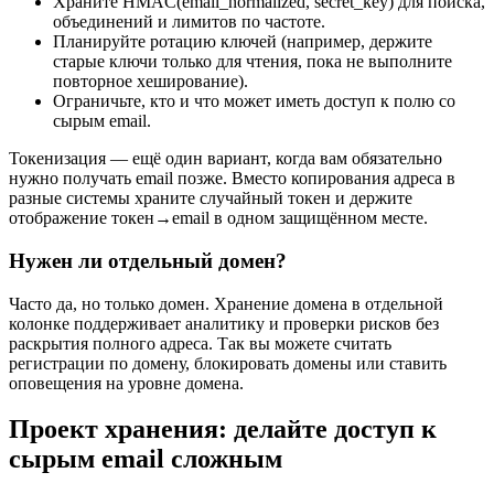
Храните HMAC(email_normalized, secret_key) для поиска,
объединений и лимитов по частоте.
Планируйте ротацию ключей (например, держите
старые ключи только для чтения, пока не выполните
повторное хеширование).
Ограничьте, кто и что может иметь доступ к полю со
сырым email.
Токенизация — ещё один вариант, когда вам обязательно
нужно получать email позже. Вместо копирования адреса в
разные системы храните случайный токен и держите
отображение токен→email в одном защищённом месте.
Нужен ли отдельный домен?
Часто да, но только домен. Хранение домена в отдельной
колонке поддерживает аналитику и проверки рисков без
раскрытия полного адреса. Так вы можете считать
регистрации по домену, блокировать домены или ставить
оповещения на уровне домена.
Проект хранения: делайте доступ к
сырым email сложным