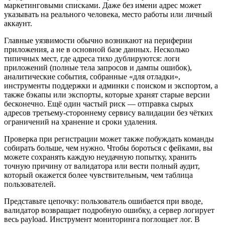
маркетинговыми списками. Даже без имени адрес может
указывать на реального человека, место работы или личный
аккаунт.
Главные уязвимости обычно возникают на периферии
приложения, а не в основной базе данных. Несколько
типичных мест, где адреса тихо дублируются: логи
приложений (полные тела запросов и дампы ошибок),
аналитические события, собранные «для отладки»,
инструменты поддержки и админки с поиском и экспортом, а
также бэкапы или экспорты, которые хранят старые версии
бесконечно. Ещё один частый риск — отправка сырых
адресов третьему‑стороннему сервису валидации без чётких
ограничений на хранение и сроки удаления.
Проверка при регистрации может также побуждать команды
собирать больше, чем нужно. Чтобы бороться с фейками, вы
можете сохранять каждую неудачную попытку, хранить
точную причину от валидатора или вести полный аудит,
который окажется более чувствительным, чем таблица
пользователей.
Представьте цепочку: пользователь ошибается при вводе,
валидатор возвращает подробную ошибку, а сервер логирует
весь payload. Инструмент мониторинга поглощает лог. В